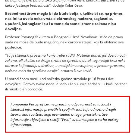
da najmanje dva puta u toku trajanja hitnih mera kontaktiraju žrtvu i vide
kakvo je stanje bezbednosti",
dodaje Kolarićeva.
Bezbednost žrtve mogla bi da bude bolja, ukoliko bi se, na primer,
nasilniku uvela neka vrsta elektronskog nadzora, saglasni su
upućeni. Jednoglasni su i u tome da same izmene zakona nisu
dovoljne.
Profesor Pravnog fakulteta u Beogradu Uroš Novaković ističe da pravo
sada ne može da bude magično, neki čarobni štapić, koji bi otklonio sve
posledice.
"To je sistemski proces na kome treba raditi. Možemo doneti još dosta novih
zakona, ali ukoliko sa druge strane ne sprečimo dotok tog nasilja kroz neke
obrasce koji vladaju u društvu, u medijskim nastupima, u javnom prostoru,
nećemo moći da sprečimo nasilje",
smatra Novaković.
U porodičnom nasilju od početka godine stradalo je 16 žena i dve
devojčice. Gotovo svake nedelje jednu ženu ubije sadašnji ili bivši partner
ili muški član porodice.
Kompanija Paragraf Lex ne preuzima odgovornost za tačnost i
istinitost informacija prenetih iz spoljnih sadržaja odnosno drugih
izvora, kao i za štetu koja eventualno iz toga, proistekne. Sve
informacije objavljene u sekciji "Vesti" su namenjene u svrhu opšteg
informisanja.