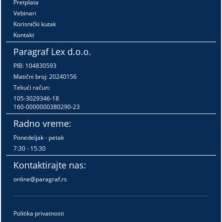
Pretplata
Vebinari
Korisnički kutak
Kontakt
Paragraf Lex d.o.o.
PIB: 104830593
Matični broj: 20240156
Tekući račun:
105-3029346-18
160-0000000380290-23
Radno vreme:
Ponedeljak - petak
7:30 - 15:30
Kontaktirajte nas:
online@paragraf.rs
Politika privatnosti