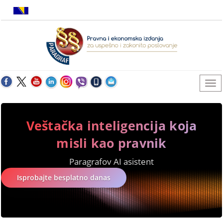
Veštačka inteligencija koja
misli kao pravnik
Paragrafov AI asistent
Isprobajte besplatno danas