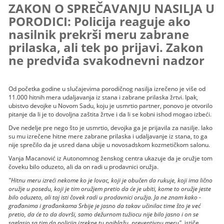
ZAKON O SPREČAVANJU NASILJA U
PORODICI: Policija reaguje ako
nasilnik prekrši meru zabrane
prilaska, ali tek po prijavi. Zakon
ne predviđa svakodnevni nadzor
Od početka godine u slučajevima porodičnog nasilja izrečeno je više od
11.000 hitnih mera udaljavanja iz stana i zabrane prilaska žrtvi. Ipak,
ubistvo devojke u Novom Sadu, koju je usmrtio partner, ponovo je otvorilo
pitanje da li je to dovoljna zaštita žrtve i da li se kobni ishod mogao izbeći.
Dve nedelje pre nego što je usmrtio, devojka ga je prijavila za nasilje. Iako
su mu izrečene hitne mere zabrane prilaska i udaljavanje iz stana, to ga
nije sprečilo da je usred dana ubije u novosadskom kozmetičkom salonu.
Vanja Macanović iz Autonomnog ženskog centra ukazuje da je oružje tom
čoveku bilo oduzeto, ali da on radi u prodavnici oružja.
"Hitnu meru izreći nekome ko je lovac, koji je obučen da rukuje, koji ima lično
oružje u posedu, koji je tim oružjem pretio da će je ubiti, kome to oružje jeste
bilo oduzeto, ali taj isti čovek radi u prodavnici oružja. Ja ne znam kako -
građanima i građankama Srbije je jasno da takav učinilac time što je već
pretio, da će to da dovrši, samo dežurnom tužiocu nije bilo jasno i on se
saglasio sa tim da policija izrekne tu najblažu, preventivnu meru"
, ističe