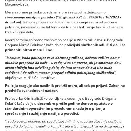
Macanovićeva.
Mera zabrane prilaska uvedena je pre šest godina
Zakonom o
sprečavanju nasilja u porodici ("Sl. glasnik RS", br. 94/2016 i 10/2023 -
dr. zakon)
. Jasno je propisano i to da njeno izricanje zavisi od procene
policajca, na osnovu više faktora – da li je nasilnik ranije bio osuđivan i za
koja krivična dela.
Koordinatorka za rodno zasnovano nasilje u Višem tužilaštvu u Beogradu
Gorjana Mirčić Čaluković kaže da će
policijski službenik odlučiti da li će
primeniti hitnu meru ili ne
.
"Međutim,
kada policajac zove dežurnog tužioca, dežurni tužilac nema
nikakve prepreke da kaže – u redu, vi to smatrate, ali ja smatram da u
ovom slučaju ima krivičnog dela, da ima osnova da ovo lice bude
zadržano i da težom merom pregazi odluku policijskog službenika
"
,
objašnjava Mirčić Čalukovićeva.
Policija reaguje ako nasilnik prekrši meru, ali tek po prijavi. Zakon ne
predviđa svakodnevni nadzor.
Profesorka Kriminalističko-policijske akademije u Beogradu Dragana
Kolarić kaže da je
u decembru prošle godine doneto uputstvo o
standardnim operativnim procedurama kada je u pitanju
sprečavanje i suzbijanje nasilja u porodici.
"I sada postoji obaveza tih specijalizovanih timova za sprečavanje nasilja u
porodici da jednom nedeljno kontaktiraju žrtvu telefonski ili na drugi način, i