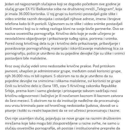
Jedan od najpoznatijih slučajeva koji se dogodio početkom ove godine je
slučaj grupe EX-YU Balkanska soba na društvenoj mreži „Telegram“, koja
je imala 36.000 korisnika. U toj grupi su korisnici postavljali gole slike i
video snimke raznih devojaka i ostavljali njihove adrese, imena i brojeve
telefona kako bi ih ponizili. Uglavnom su te slike i video snimke postavljali
bivši momci koji su iz nekog razloga kivni na svoje bivše partnerke. Ovo se
naziva osvetnička pornografija. Krivično delo koje je ovde učinjeno je
neovlašćeno objavljivanje i prikazivanje tuđeg spisa, portreta i snimka.
Pored ovog krivičnog dela tu je i krivično delo prikazivanje, pribavljanje i
posedovanje pornografskog materijala i iskorišćavanje maloletnog lica za
pornografiju, pošto je utvrđeno da su pojedine devojke čije su slike i snimci
postavljeni bile maloletne.
Kroz ovaj slučaj videli smo nedostatke krivične prakse. Pod pritiskom
javnosti, uhapšen je administrator grupe, međutim ostali korisnici grupe,
njih 36.000 nisu ni bili ispitani. S obzirom na to da je utvrđeno da su
pojedine devojke na snimcima i slikama maloletne, svi korisnici te grupe
činili su krivično delo iz člana 185, stav 5 Krivičnog zakonika Republike
Srbije, prema kom i samo gledanje i pristupanje takvom sadržaju nosi
krivičnu odgovornost i kažnjivo je ili novčanom kaznom ili kaznom zatvora
do šest meseci. S obzirom na to da institucije nadležne da procesuiraju
ovu vrstu kriminala pate od hroničnog nedostatka ljudstva, dovodi se u
pitanje i koliki su realni kapaciteti da se svi učinioci procesuiraju i kazne.
Ovo nije usamljen slučaj, pojavljuju se nove grupe na raznim društvenim
mrežama koje lako mogu biti zloupotrebljene u razne svrhe, ne samo u
slučaju osvetničke pornografije, ali postoje i institucionalne prepreke da