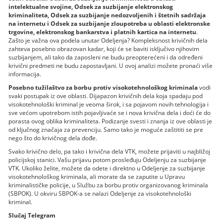
intelektualne svojine, Odsek za suzbijanje elektronskog
kriminaliteta, Odsek za suzbijanje nedozvoljenih i štetnih sadržaja
na internetu i Odsek za suzbijanje zloupotreba u oblasti elektronske
trgovine, elektronskog bankarstva i platnih kartica na internetu
.
Zašto je važna ova podela unutar Odeljenja? Kompleksnost krivičnih dela
zahteva posebno obrazovan kadar, koji će se baviti isključivo njihovim
suzbijanjem, ali tako da zaposleni ne budu preopterećeni i da određeni
krivični predmeti ne budu zapostavljani. U ovoj analizi možete pronaći više
informacija.
Posebno tužilaštvo za borbu protiv visokotehnološkog kriminala
vodi
svaki postupak iz ove oblasti. Dijapazon krivičnih dela koja spadaju pod
visokotehnološki kriminal je veoma širok, i sa pojavom novih tehnologija i
sve većom upotrebom istih pojavljivaće se i nova krivična dela i doći će do
porasta ovog oblika kriminaliteta. Podizanje svesti i znanja iz ove oblasti je
od ključnog značaja za prevenciju. Samo tako je moguće zaštititi se pre
nego što do krivičnog dela dođe.
Svako krivično delo, pa tako i krivična dela VTK, možete prijaviti u najbližoj
policijskoj stanici. Vašu prijavu potom prosleđuju Odeljenju za suzbijanje
VTK. Ukoliko želite, možete da odete i direktno u Odeljenje za suzbijanje
visokotehnološkog kriminala, ali morate da se zaputite u Upravu
kriminalističke policije, u Službu za borbu protiv organizovanog kriminala
(SBPOK). U okviru SBPOK-a se nalazi Odeljenje za visokotehnološki
kriminal.
Slučaj Telegram