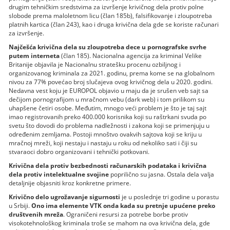
drugim tehničkim sredstvima za izvršenje krivičnog dela protiv polne
slobode prema maloletnom licu (član 185b), falsifikovanje i zloupotreba
platnih kartica (član 243), kao i druga krivična dela gde se koriste računari
za izvršenje.
Najčešća krivična dela su zloupotreba dece u pornografske svrhe
putem interneta
(član 185). Nacionalna agencija za kriminal Velike
Britanije objavila je Nacionalnu stratešku procenu ozbiljnog i
organizovanog kriminala za 2021. godinu, prema kome se na globalnom
nivou za 77% povećao broj slučajeva ovog krivičnog dela u 2020. godini.
Nedavna vest koju je EUROPOL objavio u maju da je srušen veb sajt sa
dečijom pornografijom u mračnom vebu (dark web) i tom prilikom su
uhapšene četiri osobe. Međutim, mnogo veći problem je što je taj sajt
imao registrovanih preko 400.000 korisnika koji su raštrkani svuda po
svetu što dovodi do problema nadležnosti i zakona koji se primenjuju u
određenim zemljama. Postoji mnoštvo ovakvih sajtova koji se kriju u
mračnoj mreži, koji nestaju i nastaju u roku od nekoliko sati i čiji su
stvaraoci dobro organizovani i tehnički potkovani.
Krivična dela protiv bezbednosti računarskih podataka i krivična
dela protiv intelektualne svojine
poprilično su jasna. Ostala dela valja
detaljnije objasniti kroz konkretne primere.
Krivično delo ugrožavanje sigurnosti
je u poslednje tri godine u porastu
u Srbiji.
Ono ima elemente VTK onda kada su pretnje upućene preko
društvenih mreža
. Ograničeni resursi za potrebe borbe protiv
visokotehnološkog kriminala troše se mahom na ova krivična dela, gde