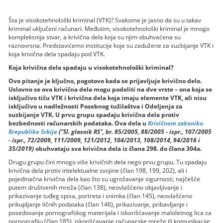
Šta je visokotehnološki kriminal (VTK)? Svakome je jasno da su u takav
kriminal uključeni računari. Međutim, visokotehnološki kriminal je mnogo
kompleksnija stvar, a krivična dela koja su njim obuhvaćena su
raznovrsna. Predstavićemo institucije koje su zadužene za suzbijanje VTK i
koja krivična dela spadaju pod VTK.
Koja krivična dela spadaju u visokotehnološki kriminal?
Ovo pitanje je ključno, pogotovo kada se prijavljuje krivično delo.
Uslovno se ova krivična dela mogu podeliti na dve vrste – ona koja se
isključivo tiču VTK i krivična dela koja imaju elemente VTK, ali nisu
isključivo u nadležnosti Posebnog tužilaštva i Odeljenja za
suzbijanje VTK. U prvu grupu spadaju krivična dela protiv
bezbednosti računarskih podataka.
Ova dela u
Krivičnom zakoniku
Rrepublike Srbije
("Sl. glasnik RS", br. 85/2005, 88/2005 - ispr., 107/2005
- ispr., 72/2009, 111/2009, 121/2012, 104/2013, 108/2014, 94/2016 i
35/2019)
obuhvataju sva krivična dela iz člana 298. do člana 304a.
Drugu grupu čini mnogo više krivičnih dela nego prvu grupu. Tu spadaju
krivična dela protiv intelektualne svojine (član 198, 199, 202), ali i
pojedinačna krivična dela kao što su ugrožavanje sigurnosti, najčešće
putem društvenih mreža (član 138), neovlašćeno objavljivanje i
prikazivanje tuđeg spisa, portreta i snimka (član 145), neovlašćeno
prikupljanje ličnih podataka (član 146), prikazivanje, pribavljanje i
posedovanje pornografskog materijala i iskorišćavanje maloletnog lica za
pornografiju (član 185), iskorišćavanje računarske mreže ili komunikacije