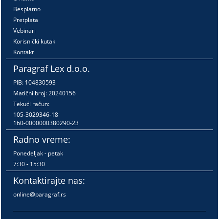
Besplatno
Pretplata
Vebinari
Korisnički kutak
Kontakt
Paragraf Lex d.o.o.
PIB: 104830593
Matični broj: 20240156
Tekući račun:
105-3029346-18
160-0000000380290-23
Radno vreme:
Ponedeljak - petak
7:30 - 15:30
Kontaktirajte nas:
online@paragraf.rs