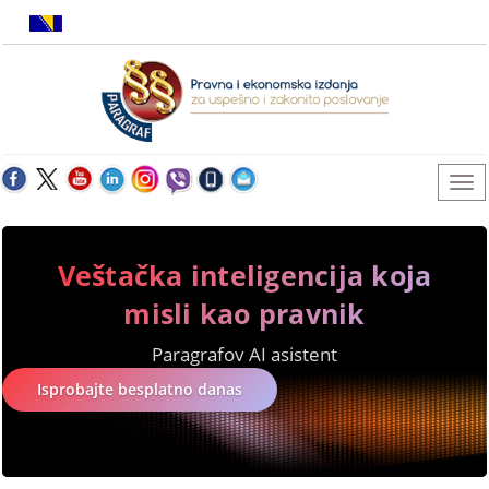
Veštačka inteligencija koja
misli kao pravnik
Paragrafov AI asistent
Isprobajte besplatno danas