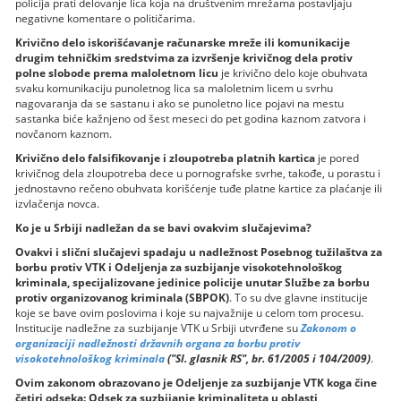
policija prati delovanje lica koja na društvenim mrežama postavljaju
negativne komentare o političarima.
Krivično delo iskorišćavanje računarske mreže ili komunikacije
drugim tehničkim sredstvima za izvršenje krivičnog dela protiv
polne slobode prema maloletnom licu
je krivično delo koje obuhvata
svaku komunikaciju punoletnog lica sa maloletnim licem u svrhu
nagovaranja da se sastanu i ako se punoletno lice pojavi na mestu
sastanka biće kažnjeno od šest meseci do pet godina kaznom zatvora i
novčanom kaznom.
Krivično delo falsifikovanje i zloupotreba platnih kartica
je pored
krivičnog dela zloupotreba dece u pornografske svrhe, takođe, u porastu i
jednostavno rečeno obuhvata korišćenje tuđe platne kartice za plaćanje ili
izvlačenja novca.
Ko je u Srbiji nadležan da se bavi ovakvim slučajevima?
Ovakvi i slični slučajevi spadaju u nadležnost Posebnog tužilaštva za
borbu protiv VTK i Odeljenja za suzbijanje visokotehnološkog
kriminala, specijalizovane jedinice policije unutar Službe za borbu
protiv organizovanog kriminala (SBPOK)
. To su dve glavne institucije
koje se bave ovim poslovima i koje su najvažnije u celom tom procesu.
Institucije nadležne za suzbijanje VTK u Srbiji utvrđene su
Zakonom o
organizaciji nadležnosti državnih organa za borbu protiv
visokotehnološkog kriminala
("Sl. glasnik RS", br. 61/2005 i 104/2009)
.
Ovim zakonom obrazovano je Odeljenje za suzbijanje VTK koga čine
četiri odseka: Odsek za suzbijanje kriminaliteta u oblasti