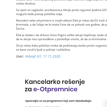
civilno društvo.
Sa njom se saglasila i predstavnica Akcije protiv trgovine ljudima (AS
moguće kada postoji politička volja.
Navodeći neke od primera iz svojih oblasti Elek je rekao da EU traži
kriminala, a da Srbija ne bi imala čime da se pohvali ove godine, da
Šarića.
Elek je dodao i da država često fingira velike akcije hapšenja, kada u
da te akcije nisu sprovođene u poslednje vreme, ali da su kriminaln
On je rekao kako političari treba da podržavaju borbu protiv organizo
se bave stručni ljudi iz policije i tužilaštva.
Izvor:
Vebsajt N1, 17.11.2020.