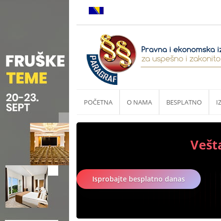
POČETNA
O NAMA
BESPLATNO
I
Vešt
Isprobajte besplatno danas