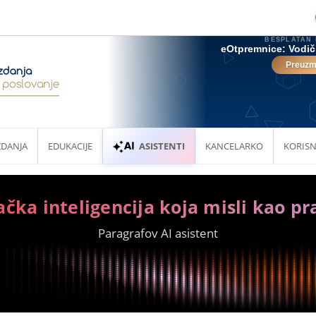
ZDANJA
EDUKACIJE
ASISTENTI
KANCELARKO
KORISN
ačka inteligencija koja misli kao pr
Paragrafov AI asistent