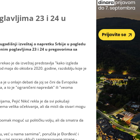
avljima 23 i 24 u
lugodišnji izveštaj o napretku Srbije u pogledu
venim poglavljima 23 i 24 u pregovorima sa
ekao je da izveštaj predstavlja "kako izgleda
 od maja do oktobra 2020. godine, razdoblju koje je
 je u onlajn debati da joj se čini da Evropska
, a to je "ograničeni napredak" ili "veoma
ama, Pejić Nikić rekla je da svi pokušaji
nema velika očekivanja, ali da misli da stvari mogu
 pomak moguć uz političku volju, ali da smatra da
lu, već u nama samima", poručila je Đorđević i
a u taj proces uključi zainteresovane strane -