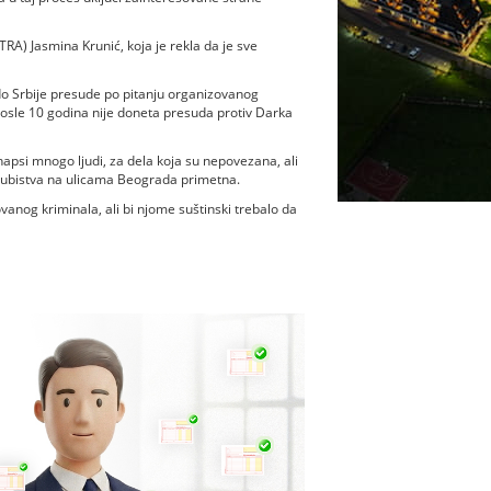
TRA) Jasmina Krunić, koja je rekla da je sve
 do Srbije presude po pitanju organizovanog
 posle 10 godina nije doneta presuda protiv Darka
hapsi mnogo ljudi, za dela koja su nepovezana, ali
a ubistva na ulicama Beograda primetna.
vanog kriminala, ali bi njome suštinski trebalo da