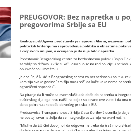
PREUGOVOR: Bez napretka u pogl
pregovorima Srbije sa EU
Koalicija prEUgovor predstavila je najnoviji Alarm, nezavisni po
političkih kriterijuma i sprovođenja politika u oblastima pokri
Evropskom unijom, a ocenjeno je da nije bilo napretka.
Predstavnik Beogradskog centra za bezbednosnu politiku Bojan Elek r
zarobljena država u više slika" i osvrnuo se na rad policije u periodu
obuhvaćeno u izveštaju.
Jelena Pejić Nikić iz Beogradskog centra za bezbednosnu politiku rekla
komisija svake godine "smišlja novu reč" da kaže kako nema napretka
ograničeni napredak".
Na pitanje da li može sa ovom vlašću da dođe do napretka u integracij
suštinskog dijaloga nisu naišli na odjek sa strane ove vlasti i da ona 
da se pokrenu ako dođe do većeg pritiska iz EU.
Predstavnica Transparentnosti Srbija Zlata Đorđević ocenila je da je
ne postoji stvarna želja da se integracije ostvaruju na pravi način.
"Mislim da EU čini dovoljno i da odgovor ne treba da tražimo u Brise
dodala kako mora da postoji politička volja vlasti za integracijama i d