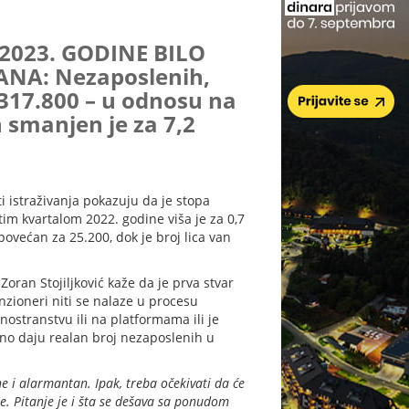
 2023. GODINE BILO
NA: Nezaposlenih,
 317.800 – u odnosu na
 smanjen je za 7,2
ti istraživanja pokazuju da je stopa
tim kvartalom 2022. godine viša je za 0,7
povećan za 25.200, dok je broj lica van
oran Stojiljković kaže da je prva stvar
nzioneri niti se nalaze u procesu
 inostranstvu ili na platformama ili je
dno daju realan broj nezaposlenih u
e i alarmantan. Ipak, treba očekivati da će
je. Pitanje je i šta se dešava sa ponudom