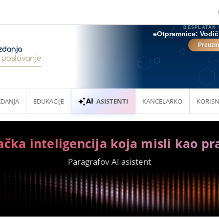
ZDANJA
EDUKACIJE
ASISTENTI
KANCELARKO
KORISN
ačka inteligencija koja misli kao pr
Paragrafov AI asistent