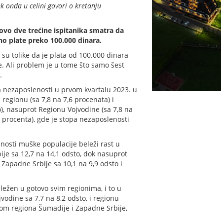
k onda u celini govori o kretanju
ovo dve trećine ispitanika smatra da
no plate preko 100.000 dinara.
e su tolike da je plata od 100.000 dinara
e. Ali problem je u tome što samo šest
.
a nezaposlenosti u prvom kvartalu 2023. u
egionu (sa 7,8 na 7,6 procenata) i
), nasuprot Regionu Vojvodine (sa 7,8 na
,9 procenta), gde je stopa nezaposlenosti
nosti muške populacije beleži rast u
bije sa 12,7 na 14,1 odsto, dok nasuprot
Zapadne Srbije sa 10,1 na 9,9 odsto i
ležen u gotovo svim regionima, i to u
odine sa 7,7 na 8,2 odsto, i regionu
tkom regiona Šumadije i Zapadne Srbije,