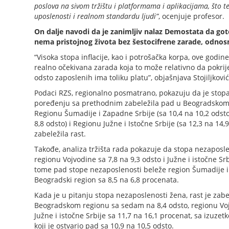
poslova na sivom tržištu i platformama i aplikacijama, što te
uposlenosti i realnom standardu ljudi”
, ocenjuje profesor.
On dalje navodi da je zanimljiv nalaz Demostata da got
nema pristojnog života bez šestocifrene zarade, odnos
“Visoka stopa inflacije, kao i potrošačka korpa, ove godin
realno očekivana zarada koja to može relativno da pokrij
odsto zaposlenih ima toliku platu”, objašnjava Stojiljković
Podaci RZS, regionalno posmatrano, pokazuju da je stop
poređenju sa prethodnim zabeležila pad u Beogradskom r
Regionu Šumadije i Zapadne Srbije (sa 10,4 na 10,2 odsto
8,8 odsto) i Regionu Južne i Istočne Srbije (sa 12,3 na 14
zabeležila rast.
Takođe, analiza tržišta rada pokazuje da stopa nezaposle
regionu Vojvodine sa 7,8 na 9,3 odsto i Južne i istočne Sr
tome pad stope nezaposlenosti beleže region Šumadije i 
Beogradski region sa 8,5 na 6,8 procenata.
Kada je u pitanju stopa nezaposlenosti žena, rast je zabe
Beogradskom regionu sa sedam na 8,4 odsto, regionu Vojv
Južne i istočne Srbije sa 11,7 na 16,1 procenat, sa izuze
koji je ostvario pad sa 10,9 na 10,5 odsto.