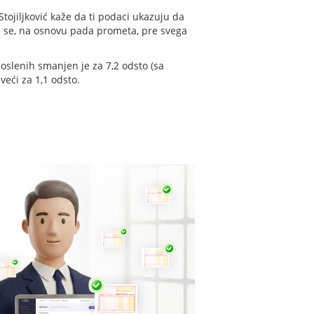
tojiljković kaže da ti podaci ukazuju da
ni se, na osnovu pada prometa, pre svega
slenih smanjen je za 7,2 odsto (sa
veći za 1,1 odsto.