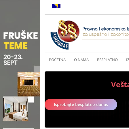
POČETNA
O NAMA
BESPLATNO
I
Vešt
Isprobajte besplatno danas