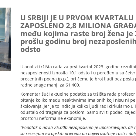
U SRBIJI JE U PRVOM KVARTALU
ZAPOSLENO 2,8 MILIONA GRAĐA
među kojima raste broj žena je
prošlu godinu broj nezaposlenih
odsto
U analizi tržišta rada za prvi kvartal 2023. godine rezulta
nezaposlenosti iznosila 10,1 odsto i u poređenju sa četvr
procentnih poena (p.p.), pri čemu je broj ljudi bez posla 
radne snage manji za 61.400.
Komentarišući aktuelne podatke sa tržišta rada profesor Z
pitanje koliko među neaktivnima ima onih koji nisu ni pe
školovanja, jer je to indicija koliko ljudi radi cirkularno u
odustalo od traganja za poslom. Samo svi ti podaci zaje
prostoru neformalne ekonomije.
“Podatak o novih 25.000 nezaposlenih je upozoravajući, ali n
sa recesijom evropskih privreda on najverovatnije rasti i dal