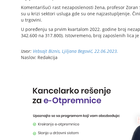
Komentarišući rast nezaposlenosti žena, profesor Zoran S
su u krizi sektori usluga gde su one najzastupljenije. Či
u trgovini.
U poređenju sa prvim kvartalom 2022. godine broj nezapo
342.600 na 317.800). Istovremeno, broj zaposlenih lica je 
Izvor:
Vebsajt Biznis, Ljiljana Begović, 22.06.2023.
Naslov: Redakcija