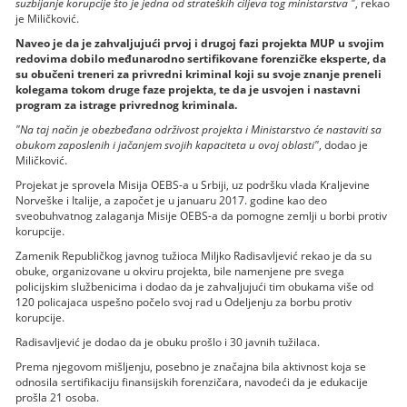
suzbijanje korupcije što je jedna od strateških ciljeva tog ministarstva "
, rekao
je Miličković.
Naveo je da je zahvaljujući prvoj i drugoj fazi projekta MUP u svojim
redovima dobilo međunarodno sertifikovane forenzičke eksperte, da
su obučeni treneri za privredni kriminal koji su svoje znanje preneli
kolegama tokom druge faze projekta, te da je usvojen i nastavni
program za istrage privrednog kriminala.
"Na taj način je obezbeđana održivost projekta i Ministarstvo će nastaviti sa
obukom zaposlenih i jačanjem svojih kapaciteta u ovoj oblasti"
, dodao je
Miličković.
Projekat je sprovela Misija OEBS-a u Srbiji, uz podršku vlada Kraljevine
Norveške i Italije, a započet je u januaru 2017. godine kao deo
sveobuhvatnog zalaganja Misije OEBS-a da pomogne zemlji u borbi protiv
korupcije.
Zamenik Republičkog javnog tužioca Miljko Radisavljević rekao je da su
obuke, organizovane u okviru projekta, bile namenjene pre svega
policijskim službenicima i dodao da je zahvaljujući tim obukama više od
120 policajaca uspešno počelo svoj rad u Odeljenju za borbu protiv
korupcije.
Radisavljević je dodao da je obuku prošlo i 30 javnih tužilaca.
Prema njegovom mišljenju, posebno je značajna bila aktivnost koja se
odnosila sertifikaciju finansijskih forenzičara, navodeći da je edukacije
prošla 21 osoba.