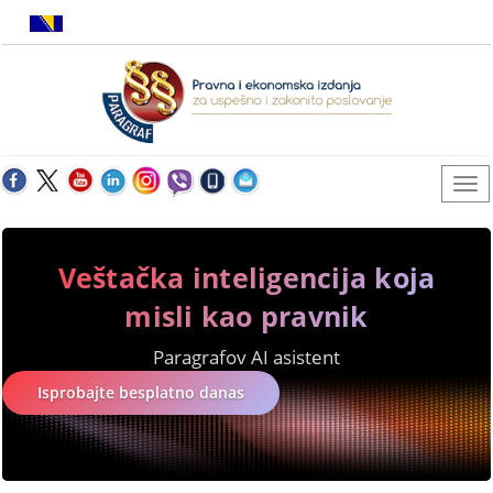
Veštačka inteligencija koja
misli kao pravnik
Paragrafov AI asistent
Isprobajte besplatno danas