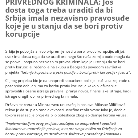
PRIVREDNOG KRIMINALA: Još
dosta toga treba uraditi da bi
Srbija imala nezavisno pravosuđe
koje je u stanju da se bori protiv
korupcije
Srbija je poboljšala nivo pripremljenosti u borbi protiv korupcije, ali još
uvek ima dosta toga da se uradi pre nego što naša zemlja bude mogla da
se pohvali potpuno nezavisnim pravosuđem koje je u stanju da se bori
protiv korupcije, rečeno je na skupu u Beogradu povodom završetka
projekta
"Jačanje kapaciteta srpske policije u borbi protiv korupcije - faza 2"
.
Cilj tog projekta bio je da unapredi kapacitete policije i tužilaca koji rade u
posebnim odeljenjima za borbu protiv korupcije kako bi efikasnije
sprovodili složene istrage prevara i pranja novca, finansijske istrage, kao i
istrage drugih oblika privrednog kriminala.
Državni sekretar u Ministarstvu unutrašnjih poslova Milosav Miličković
rekao je da su planirane aktivnosti uspešno realizovane iako je, dodaje,
tokom realizacije projekta bilo poteškoća zbog epidemije korona virusa.
"Implementacijom ovog projekta značajno su unapređeni kapaciteti
Ministarstva unutrašnjih poslova, a tu pre svega mislim na Odeljenje za
borbu protiv korupcije, za istraživanje slučajeva privrednog kriminala i