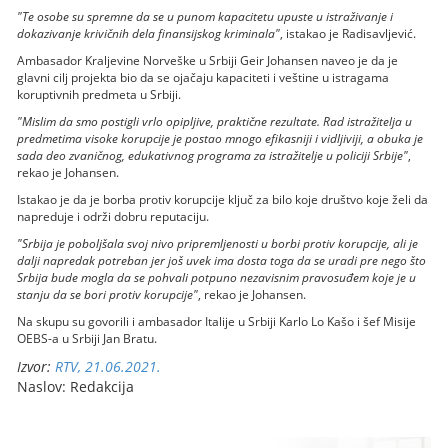
"Te osobe su spremne da se u punom kapacitetu upuste u istraživanje i
dokazivanje krivičnih dela finansijskog kriminala"
, istakao je Radisavljević.
Ambasador Kraljevine Norveške u Srbiji Geir Johansen naveo je da je
glavni cilj projekta bio da se ojačaju kapaciteti i veštine u istragama
koruptivnih predmeta u Srbiji.
"Mislim da smo postigli vrlo opipljive, praktične rezultate. Rad istražitelja u
predmetima visoke korupcije je postao mnogo efikasniji i vidljiviji, a obuka je
sada deo zvaničnog, edukativnog programa za istražitelje u policiji Srbije"
,
rekao je Johansen.
Istakao je da je borba protiv korupcije ključ za bilo koje društvo koje želi da
napreduje i održi dobru reputaciju.
"Srbija je poboljšala svoj nivo pripremljenosti u borbi protiv korupcije, ali je
dalji napredak potreban jer još uvek ima dosta toga da se uradi pre nego što
Srbija bude mogla da se pohvali potpuno nezavisnim pravosuđem koje je u
stanju da se bori protiv korupcije"
, rekao je Johansen.
Na skupu su govorili i ambasador Italije u Srbiji Karlo Lo Kašo i šef Misije
OEBS-a u Srbiji Jan Bratu.
Izvor:
RTV, 21.06.2021.
Naslov: Redakcija