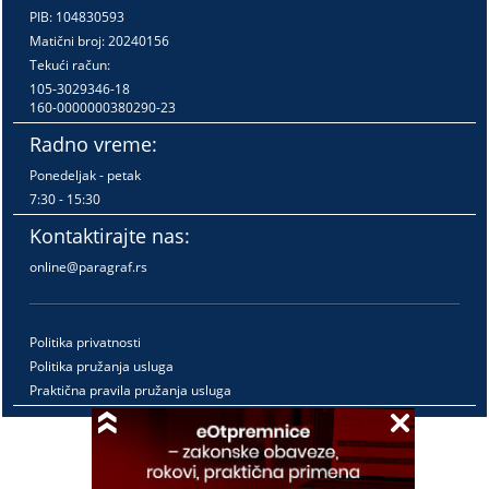
PIB: 104830593
Matični broj: 20240156
Tekući račun:
105-3029346-18
160-0000000380290-23
Radno vreme:
Ponedeljak - petak
7:30 - 15:30
Kontaktirajte nas:
online@paragraf.rs
Politika privatnosti
Politika pružanja usluga
Praktična pravila pružanja usluga