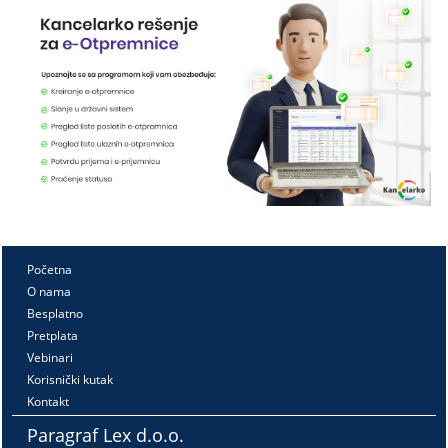
Početna
O nama
Besplatno
Pretplata
Vebinari
Korisnički kutak
Kontakt
Paragraf Lex d.o.o.