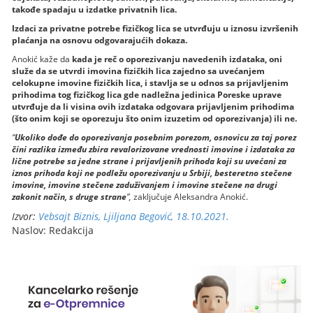
takođe spadaju u izdatke privatnih lica.
Izdaci za privatne potrebe fizičkog lica se utvrđuju u iznosu izvršenih
plaćanja na osnovu odgovarajućih dokaza.
Anokić kaže da
kada je reč o oporezivanju navedenih izdataka, oni
služe da se utvrdi imovina fizičkih lica zajedno sa uvećanjem
celokupne imovine fizičkih lica, i stavlja se u odnos sa prijavljenim
prihodima tog fizičkog lica gde nadležna jedinica Poreske uprave
utvrđuje da li visina ovih izdataka odgovara prijavljenim prihodima
(što onim koji se oporezuju što onim izuzetim od oporezivanja) ili ne.
“
Ukoliko dođe do oporezivanja posebnim porezom, osnovicu za taj porez
čini razlika između zbira revalorizovane vrednosti imovine i izdataka za
lične potrebe sa jedne strane i prijavljenih prihoda koji su uvećani za
iznos prihoda koji ne podležu oporezivanju u Srbiji, besteretno stečene
imovine, imovine stečene zaduživanjem i imovine stečene na drugi
zakonit način, s druge strane
”,
zaključuje Aleksandra Anokić.
Izvor:
Vebsajt Biznis, Ljiljana Begović, 18.10.2021.
Naslov: Redakcija