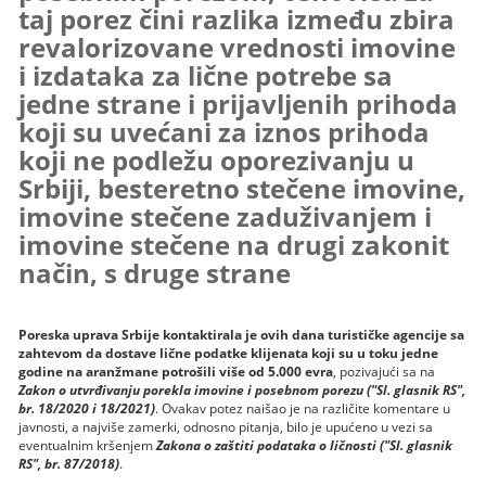
taj porez čini razlika između zbira
revalorizovane vrednosti imovine
i izdataka za lične potrebe sa
jedne strane i prijavljenih prihoda
koji su uvećani za iznos prihoda
koji ne podležu oporezivanju u
Srbiji, besteretno stečene imovine,
imovine stečene zaduživanjem i
imovine stečene na drugi zakonit
način, s druge strane
Poreska uprava Srbije kontaktirala je ovih dana turističke agencije sa
zahtevom da dostave lične podatke klijenata koji su u toku jedne
godine na aranžmane potrošili više od 5.000 evra
, pozivajući sa na
Zakon o utvrđivanju porekla imovine i posebnom porezu ("Sl. glasnik RS",
br. 18/2020 i 18/2021)
. Ovakav potez naišao je na različite komentare u
javnosti, a najviše zamerki, odnosno pitanja, bilo je upućeno u vezi sa
eventualnim kršenjem
Zakona o zaštiti podataka o ličnosti ("Sl. glasnik
RS", br. 87/2018)
.