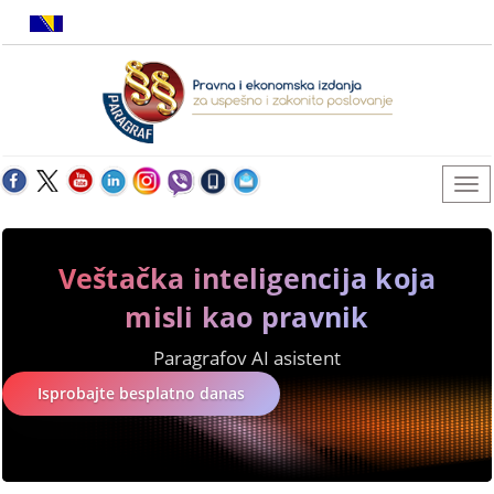
Veštačka inteligencija koja
misli kao pravnik
Paragrafov AI asistent
Isprobajte besplatno danas