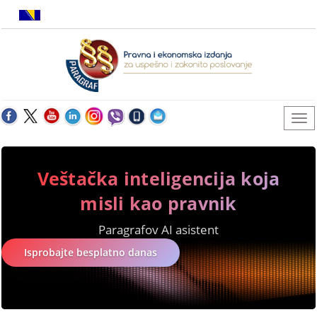
Veštačka inteligencija koja
misli kao pravnik
Paragrafov AI asistent
Isprobajte besplatno danas