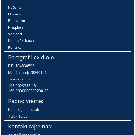
Početna
O nama
Besplatno
Pretplata
Vebinari
Korisnički kutak
Kontakt
Paragraf Lex d.o.o.
PIB: 104830593
Matični broj: 20240156
Tekući račun:
105-3029346-18
160-0000000380290-23
Radno vreme:
Ponedeljak - petak
7:30 - 15:30
Kontaktirajte nas:
online@paragraf.rs