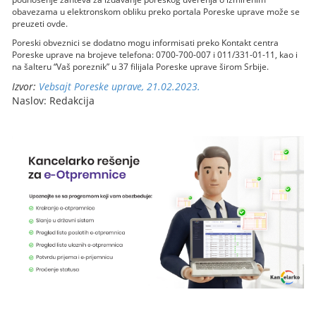
obavezama u elektronskom obliku preko portala Poreske uprave može se
preuzeti ovde.
Poreski obveznici se dodatno mogu informisati preko Kontakt centra
Poreske uprave na brojeve telefona: 0700-700-007 i 011/331-01-11, kao i
na šalteru “Vaš poreznik” u 37 filijala Poreske uprave širom Srbije.
Izvor:
Vebsajt Poreske uprave, 21.02.2023.
Naslov: Redakcija