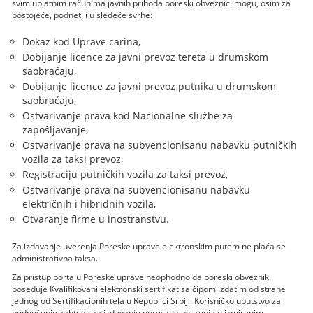
svim uplatnim računima javnih prihoda poreski obveznici mogu, osim za
postojeće, podneti i u sledeće svrhe:
Dokaz kod Uprave carina,
Dobijanje licence za javni prevoz tereta u drumskom
saobraćaju,
Dobijanje licence za javni prevoz putnika u drumskom
saobraćaju,
Ostvarivanje prava kod Nacionalne službe za
zapošljavanje,
Ostvarivanje prava na subvencionisanu nabavku putničkih
vozila za taksi prevoz,
Registraciju putničkih vozila za taksi prevoz,
Ostvarivanje prava na subvencionisanu nabavku
električnih i hibridnih vozila,
Otvaranje firme u inostranstvu.
Za izdavanje uverenja Poreske uprave elektronskim putem ne plaća se
administrativna taksa.
Za pristup portalu Poreske uprave neophodno da poreski obveznik
poseduje Kvalifikovani elektronski sertifikat sa čipom izdatim od strane
jednog od Sertifikacionih tela u Republici Srbiji. Korisničko uputstvo za
podnošenje zahteva za izdavanje poreskog uverenja o izmirenim