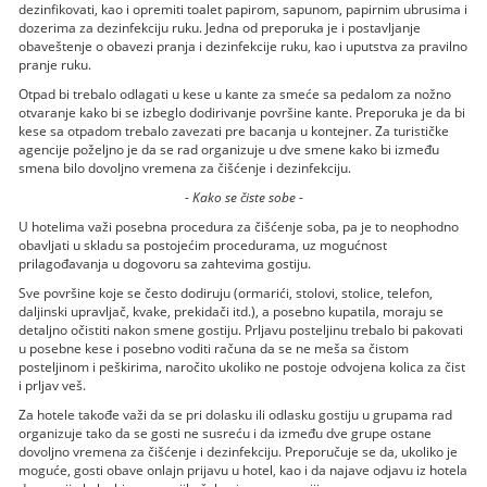
dezinfikovati, kao i opremiti toalet papirom, sapunom, papirnim ubrusima i
dozerima za dezinfekciju ruku. Jedna od preporuka je i postavljanje
obaveštenje o obavezi pranja i dezinfekcije ruku, kao i uputstva za pravilno
pranje ruku.
Otpad bi trebalo odlagati u kese u kante za smeće sa pedalom za nožno
otvaranje kako bi se izbeglo dodirivanje površine kante. Preporuka je da bi
kese sa otpadom trebalo zavezati pre bacanja u kontejner. Za turističke
agencije poželjno je da se rad organizuje u dve smene kako bi između
smena bilo dovoljno vremena za čišćenje i dezinfekciju.
- Kako se čiste sobe -
U hotelima važi posebna procedura za čišćenje soba, pa je to neophodno
obavljati u skladu sa postojećim procedurama, uz mogućnost
prilagođavanja u dogovoru sa zahtevima gostiju.
Sve površine koje se često dodiruju (ormarići, stolovi, stolice, telefon,
daljinski upravljač, kvake, prekidači itd.), a posebno kupatila, moraju se
detaljno očistiti nakon smene gostiju. Prljavu posteljinu trebalo bi pakovati
u posebne kese i posebno voditi računa da se ne meša sa čistom
posteljinom i peškirima, naročito ukoliko ne postoje odvojena kolica za čist
i prljav veš.
Za hotele takođe važi da se pri dolasku ili odlasku gostiju u grupama rad
organizuje tako da se gosti ne susreću i da između dve grupe ostane
dovoljno vremena za čišćenje i dezinfekciju. Preporučuje se da, ukoliko je
moguće, gosti obave onlajn prijavu u hotel, kao i da najave odjavu iz hotela