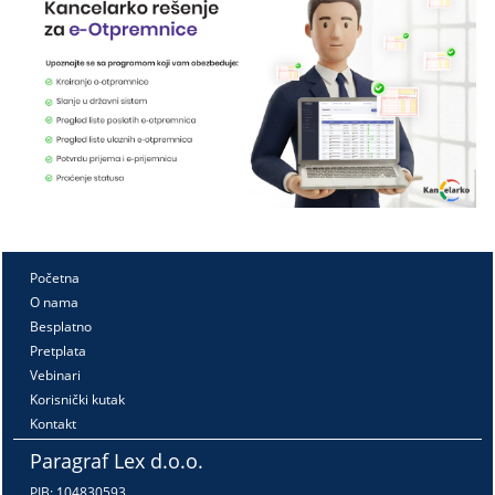
Početna
O nama
Besplatno
Pretplata
Vebinari
Korisnički kutak
Kontakt
Paragraf Lex d.o.o.
PIB: 104830593