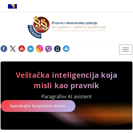
Veštačka inteligencija koja
misli kao pravnik
Paragrafov AI asistent
Isprobajte besplatno danas