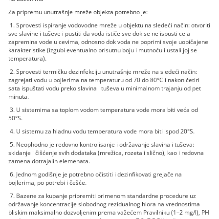
Za pripremu unutrašnje mreže objekta potrebno je:
1. Sprovesti ispiranje vodovodne mreže u objektu na sledeći način: otvoriti
sve slavine i tuševe i pustiti da voda ističe sve dok se ne ispusti cela
zapremina vode u cevima, odnosno dok voda ne poprimi svoje uobičajene
karakteristike (izgubi eventualno prisutnu boju i mutnoću i ustali joj se
temperatura).
2. Sprovesti termičku dezinfekciju unutrašnje mreže na sledeći način:
zagrejati vodu u bojlerima na temperaturu od 70 do 80°C i nakon četiri
sata ispuštati vodu preko slavina i tuševa u minimalnom trajanju od pet
minuta.
3. U sistemima sa toplom vodom temperatura vode mora biti veća od
50°S.
4. U sistemu za hladnu vodu temperatura vode mora biti ispod 20°S.
5. Neophodno je redovno kontrolisanje i održavanje slavina i tuševa:
skidanje i čišćenje svih dodataka (mrežica, rozeta i slično), kao i redovna
zamena dotrajalih elemenata.
6. Jednom godišnje je potrebno očistiti i dezinfikovati grejače na
bojlerima, po potrebi i češće.
7. Bazene za kupanje pripremiti primenom standardne procedure uz
održavanje koncentracije slobodnog rezidualnog hlora na vrednostima
bliskim maksimalno dozvoljenim prema važećem Pravilniku (1–2 mg/l), PH