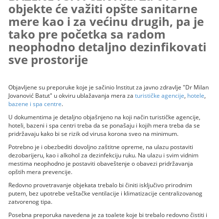
objekte će važiti opšte sanitarne
mere kao i za većinu drugih, pa je
tako pre početka sa radom
neophodno detaljno dezinfikovati
sve prostorije
Objavljene su preporuke koje je sačinio Institut za javno zdravlje "Dr Milan
Jovanović Batut" u okviru ublažavanja mera za
turističke agencije
,
hotele
,
bazene i spa centre
.
U dokumentima je detaljno objašnjeno na koji način turističke agencije,
hoteli, bazeni i spa centri treba da se ponašaju i kojih mera treba da se
pridržavaju kako bi se rizik od virusa korona sveo na minimum.
Potrebno je i obezbediti dovoljno zaštitne opreme, na ulazu postaviti
dezobarijeru, kao i alkohol za dezinfekciju ruku. Na ulazu i svim vidnim
mestima neophodno je postaviti obaveštenje o obavezi pridržavanja
opštih mera prevencije.
Redovno provetravanje objekata trebalo bi činiti isključivo prirodnim
putem, bez upotrebe veštačke ventilacije i klimatizacije centralizovanog
zatvorenog tipa.
Posebna preporuka navedena je za toalete koje bi trebalo redovno čistiti i