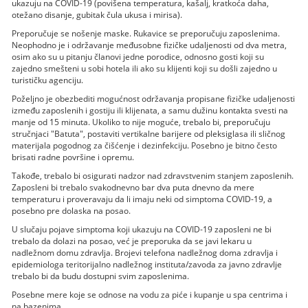
ukazuju na COVID-19 (povišena temperatura, kašalj, kratkoća daha,
otežano disanje, gubitak čula ukusa i mirisa).
Preporučuje se nošenje maske. Rukavice se preporučuju zaposlenima.
Neophodno je i održavanje međusobne fizičke udaljenosti od dva metra,
osim ako su u pitanju članovi jedne porodice, odnosno gosti koji su
zajedno smešteni u sobi hotela ili ako su klijenti koji su došli zajedno u
turističku agenciju.
Poželjno je obezbediti mogućnost održavanja propisane fizičke udaljenosti
između zaposlenih i gostiju ili klijenata, a samu dužinu kontakta svesti na
manje od 15 minuta. Ukoliko to nije moguće, trebalo bi, preporučuju
stručnjaci "Batuta", postaviti vertikalne barijere od pleksiglasa ili sličnog
materijala pogodnog za čišćenje i dezinfekciju. Posebno je bitno često
brisati radne površine i opremu.
Takođe, trebalo bi osigurati nadzor nad zdravstvenim stanjem zaposlenih.
Zaposleni bi trebalo svakodnevno bar dva puta dnevno da mere
temperaturu i proveravaju da li imaju neki od simptoma COVID-19, a
posebno pre dolaska na posao.
U slučaju pojave simptoma koji ukazuju na COVID-19 zaposleni ne bi
trebalo da dolazi na posao, već je preporuka da se javi lekaru u
nadležnom domu zdravlja. Brojevi telefona nadležnog doma zdravlja i
epidemiologa teritorijalno nadležnog instituta/zavoda za javno zdravlje
trebalo bi da budu dostupni svim zaposlenima.
Posebne mere koje se odnose na vodu za piće i kupanje u spa centrima i
na bazenima