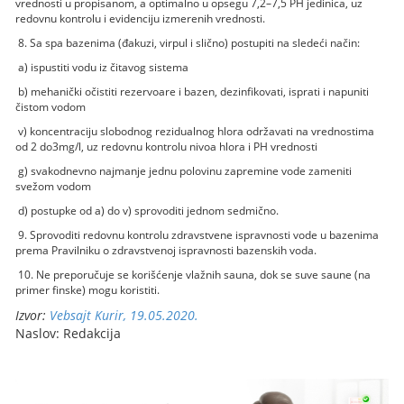
vrednosti u propisanom, a optimalno u opsegu 7,2–7,5 PH jedinica, uz
redovnu kontrolu i evidenciju izmerenih vrednosti.
8. Sa spa bazenima (đakuzi, virpul i slično) postupiti na sledeći način:
a) ispustiti vodu iz čitavog sistema
b) mehanički očistiti rezervoare i bazen, dezinfikovati, isprati i napuniti
čistom vodom
v) koncentraciju slobodnog rezidualnog hlora održavati na vrednostima
od 2 do3mg/l, uz redovnu kontrolu nivoa hlora i PH vrednosti
g) svakodnevno najmanje jednu polovinu zapremine vode zameniti
svežom vodom
d) postupke od a) do v) sprovoditi jednom sedmično.
9. Sprovoditi redovnu kontrolu zdravstvene ispravnosti vode u bazenima
prema Pravilniku o zdravstvenoj ispravnosti bazenskih voda.
10. Ne preporučuje se korišćenje vlažnih sauna, dok se suve saune (na
primer finske) mogu koristiti.
Izvor:
Vebsajt Kurir, 19.05.2020.
Naslov: Redakcija