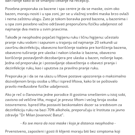
dan ranije kako bi se smanjilo čekanje na recepciji.
Posebna preporuka za bazene i spa centre je da se maske, osim oko
bazen, moraju nositi i u spa zoni, jer se u vlažnoj sredini maska brzo ovlaži
i nema zaštitnu ulogu. Zato je tokom boravka pored bazena, u bazenima i
u spa zoni posebno važno održavati preporučenu fizičku udaljenost od
najmanje dva metra u svim pravcima.
Takođe je neophodno pojačati higijenu ruku i ličnu higijenu: učestalo
pranje ruku vodom i sapunom u trajanju od najmanje 20 sekundi uz
završnu dezinfekciju, obavezno korišćenje toaleta pre korišćenja bazena,
obavezno tuširanje pre ulaska i nakon izlaska iz bazena, obavezno
korišćenje postavljenih dezobarijera pre ulaska u bazen, nošenje kape.
Jedna od preporuka je i postavljanje obaveštenja o obavezi pranja i
dezinfekcije ruku, kao i uputstva za pravilno pranje ruku.
Preporuka je i da se na ulazu u liftove postave upozorenja o maksimalno
dozvoljenom broju osoba u liftu i ispred liftova, kako bi se poštovalo
pravilo međusobne fizičke udaljenosti.
Ako je reč o članovima jedne porodice ili gostima smeštenim u istoj sobi,
zavisno od veličine lifta, moguć je prevoz liftom i većeg broja osoba
istovremeno. Ispred lifta postaviti beskontaktni dozer sa sredstvom za
dezinfekciju ruku na bazi 70% alkohola, preporučuju iz Instituta za javno
zdravlje "Dr Milan Jovanović Batut".
- Ko sve mora da nosi maske i koja je distanca neophodna -
Prvenstveno, zaposleni i gosti ili klijenti moraju biti bez simptoma koji