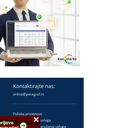
Kontaktirajte nas:
online@paragraf.rs
Politika privatnosti
Politika pružanja usluga
Praktična pravila pružanja usluga