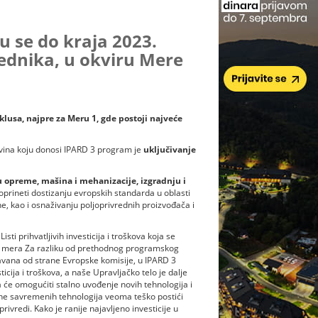
ju se do kraja 2023.
rednika, u okviru Mere
iklusa, najpre za Meru 1, gde postoji najveće
novina koju donosi IPARD 3 program je
uključivanje
 opreme, mašina i mehanizacije, izgradnju i
oprineti dostizanju evropskih standarda u oblasti
ne, kao i osnaživanju poljoprivrednih proizvođača i
ti prihvatljivih investicija i troškova koja se
nih mera Za razliku od prethodnog programskog
obravana od strane Evropske komisije, u IPARD 3
icija i troškova, a naše Upravljačko telo je dalje
ova će omogućiti stalno uvođenje novih tehnologija i
ene savremenih tehnologija veoma teško postići
rivredi. Kako je ranije najavljeno investicije u