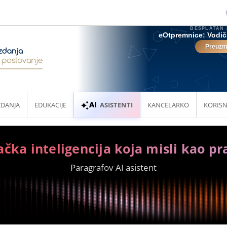
ZDANJA
EDUKACIJE
ASISTENTI
KANCELARKO
KORISN
ačka inteligencija koja misli kao pr
Paragrafov AI asistent