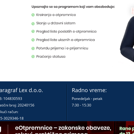
aragraf Lex d.o.o.
Radno vreme:
B: 104830593
Ponedeljak - petak
tični broj: 20240156
7:30 - 15:30
kući račun:
5-3029346-18
0-0000000380290-23