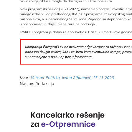
okviru ovog ciklusa mogle da dostignu i 580 miliona evra.
Novi programski period (2021-2027), namenjen podršci investicijama u
mnogo izdašniji od prethodnog, IPARD 2 programa. Iz evropskog bu
miliona evra, a iz nacionalnog 90 miliona. Zajedno sa doprinosom kor
u poljoprivredu Srbije i njena ruralna područja.
IPARD 3 program je dobio zeleno svetlo u Briselu u martu ove godine
Kompanija Paragraf Lex ne preuzima odgovornost za tačnost i istinito
odnosno drugih izvora, kao i za štetu koja eventualno iz toga, proiste
su namenjene u svrhu opšteg informisanja.
Izvor:
Vebsajt Politika, Ivana Albunović, 15.11.2023.
Naslov: Redakcija