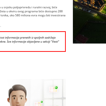
 srpsku poljoprivredu i ruralni razvoj, biće
džeta u okviru ovog programa biće dostupno 288
isnika, oko 580 miliona evra mogu biti investirana
.
st informacija prenetih iz spoljnih sadržaja
kne. Sve informacije objavljene u sekciji "Vesti"