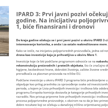
IPARD 3: Prvi javni pozivi očeku
godine. Na inicijativu poljopriv
1, biće finansirani i dronovi
Do kraja godine očekuju se i prvi javni pozivi u okviru IPARD 3 c
interesovanje korisnika, a onda i za ostale reakreditovane mere
.
Kako se ističe, na inicijativu poljoprivrednih proizvođača, jedna od 
drona kao investicije koja je prihvatljiva u okviru Mere 1
.
Investicije koje će biti podržane programom odnosiće se na
nabavku
rekonstrukciju proizvodnih i pratećih objekata
, što će značajno d
higijene, bezbednosti hrane, dobrobiti životinja, zaštite životne sredi
prerađivača za plasman proizvoda na tržište EU.
Podržane investicije u okviru IPARD 3 programa biće predstavljene u Lis
objavljuje kao prilog pravilnika za sprovođenje svake od investicio
perioda, u kojem je Lista prihvatljivih investicija i troškova bila od
programu Evropska komisija dostavila je kategorije prihvatljivih invest
razradilo. Nov pristup pripreme liste prihvatljivih investicija i trošk
procesa poljoprivredne proizvodnje, s obzirom na to da je bez prim
dobre rezultate koji se očekuju u današnjoj tržišno orijentisanoj poljop