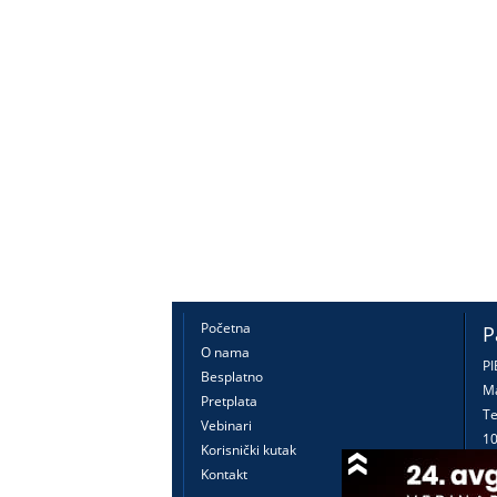
Početna
P
O nama
PI
Besplatno
Ma
Pretplata
Te
Vebinari
10
Korisnički kutak
16
Kontakt