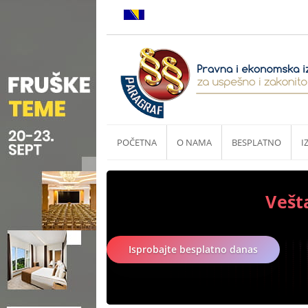
POČETNA
O NAMA
BESPLATNO
I
Vešt
Isprobajte besplatno danas