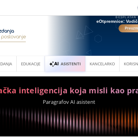
ZDANJA
EDUKACIJE
ASISTENTI
KANCELARKO
KORISN
ačka inteligencija koja misli kao pr
Paragrafov AI asistent