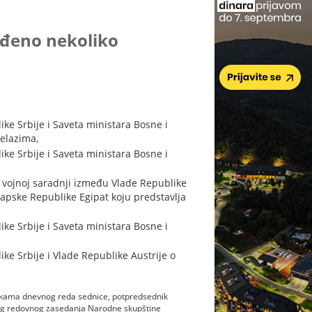
đeno nekoliko
e Srbije i Saveta ministara Bosne i
elazima,
e Srbije i Saveta ministara Bosne i
ojnoj saradnji između Vlade Republike
rapske Republike Egipat koju predstavlja
e Srbije i Saveta ministara Bosne i
e Srbije i Vlade Republike Austrije o
ačkama dnevnog reda sednice, potpredsednik
gog redovnog zasedanja Narodne skupštine