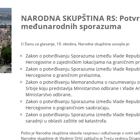
NARODNA SKUPŠTINA RS: Potvr
međunarodnih sporazuma
U Danu za glasanje, 19. oktobra, Narodna skupština usvojila je:
Zakon o potvrđivanju Sporazuma između Vlade Republik
Hercegovine o zajedničkim lokacijama na graničnim pr
Zakon o potvrđivanju Sporazuma između Vlade Republik
Hercegovine o graničnim prelazima,
Zakon o potvrđivanju Memoranduma o razumevanju o v
Srbije koju predstavlja Ministarstvo odbrane i Vlade A
Ministarstvo odbrane,
Zakon o potvrđivanju Sporazuma između Vlade Republik
Hercegovine o pograničnom saobraćaju,
Zakon o potvrđivanju Sporazuma između Vlade Republik
saradnji u oblasti zaštite od katastrofa.
Pošto je Narodna skupština obavila raspravu i odlučivanje o svim t
Narodne skupštine dr Vladimir Orlić zaključio je Treću sednicu Dru