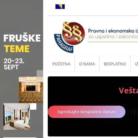
POČETNA
O NAMA
BESPLATNO
I
Vešt
Isprobajte besplatno danas