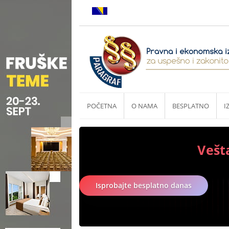
POČETNA
O NAMA
BESPLATNO
I
Vešt
Isprobajte besplatno danas