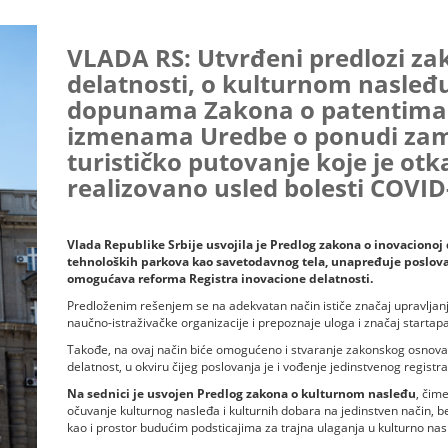
VLADA RS: Utvrđeni predlozi za
delatnosti, o kulturnom nasleđ
dopunama Zakona o patentima.
izmenama Uredbe o ponudi zam
turističko putovanje koje je otka
realizovano usled bolesti COVID
Vlada Republike Srbije usvojila je Predlog zakona o inovacionoj
tehnoloških parkova kao savetodavnog tela, unapređuje poslova
omogućava reforma Registra inovacione delatnosti.
Predloženim rešenjem se na adekvatan način ističe značaj upravljanj
naučno-istraživačke organizacije i prepoznaje uloga i značaj startapa
Takođe, na ovaj način biće omogućeno i stvaranje zakonskog osnov
delatnost, u okviru čijeg poslovanja je i vođenje jedinstvenog regist
Na sednici je usvojen Predlog zakona o kulturnom nasleđu
, čime
očuvanje kulturnog nasleđa i kulturnih dobara na jedinstven način, be
kao i prostor budućim podsticajima za trajna ulaganja u kulturno nas