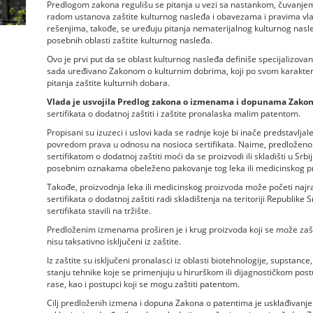
Predlogom zakona regulišu se pitanja u vezi sa nastankom, čuvanjem 
radom ustanova zaštite kulturnog nasleđa i obavezama i pravima vl
rešenjima, takođe, se uređuju pitanja nematerijalnog kulturnog nasle
posebnih oblasti zaštite kulturnog nasleđa.
Ovo je prvi put da se oblast kulturnog nasleđa definiše specijalizov
sada uređivano Zakonom o kulturnim dobrima, koji po svom karakter
pitanja zaštite kulturnih dobara.
Vlada je usvojila Predlog zakona o izmenama i dopunama Zako
sertifikata o dodatnoj zaštiti i zaštite pronalaska malim patentom.
Propisani su izuzeci i uslovi kada se radnje koje bi inače predstavlja
povredom prava u odnosu na nosioca sertifikata. Naime, predloženo je 
sertifikatom o dodatnoj zaštiti moći da se proizvodi ili skladišti u Sr
posebnim oznakama obeleženo pakovanje tog leka ili medicinskog p
Takođe, proizvodnja leka ili medicinskog proizvoda može početi najra
sertifikata o dodatnoj zaštiti radi skladištenja na teritoriji Republike
sertifikata stavili na tržište.
Predloženim izmenama proširen je i krug proizvoda koji se može zašti
nisu taksativno isključeni iz zaštite.
Iz zaštite su isključeni pronalasci iz oblasti biotehnologije, supstance
stanju tehnike koje se primenjuju u hirurškom ili dijagnostičkom postupk
rase, kao i postupci koji se mogu zaštiti patentom.
Cilj predloženih izmena i dopuna Zakona o patentima je usklađivanje 