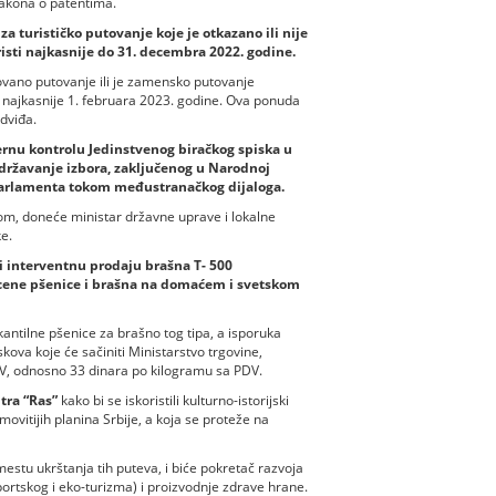
Zakona o patentima.
turističko putovanje koje je otkazano ili nije
isti najkasnije do 31. decembra 2022. godine.
izovano putovanje ili je zamensko putovanje
 najkasnije 1. februara 2023. godine. Ova ponuda
dviđa.
rnu kontrolu Jedinstvenog biračkog spiska u
državanje izbora, zaključenog u Narodnoj
Parlamenta tokom međustranačkog dijaloga.
m, doneće ministar državne uprave i lokalne
e.
ši interventnu prodaju brašna T- 500
 cene pšenice i brašna na domaćem i svetskom
antilne pšenice za brašno tog tipa, a isporuka
ova koje će sačiniti Ministarstvo trgovine,
DV, odnosno 33 dinara po kilogramu sa PDV.
tra “Ras”
kako bi se iskoristili kulturno-istorijski
umovitijih planina Srbije, a koja se proteže na
estu ukrštanja tih puteva, i biće pokretač razvoja
ortskog i eko-turizma) i proizvodnje zdrave hrane.