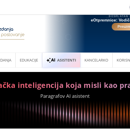
ZDANJA
EDUKACIJE
ASISTENTI
KANCELARKO
KORISN
ačka inteligencija koja misli kao pr
Paragrafov AI asistent