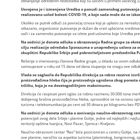
otklanjanje određenih nedostatka koji su uočeni u primeni važećeg 
Usvojena je i izmenjena Uredba o ponudi zamenskog putovanja za 
realizovano usled bolesti COVID-19, a koje sada može da se iskor
Ukoliko se putnik odluči za povraćaj iznosa koji je uplatio za nereal
otkazano, organizator putovanja je dužan da vrati uplaćena sredstva
važi i za zamensko putovanje za izlete pod uslovima koje Uredba pre
Na sednici je doneta odluka o obrazovanju Radne grupe za ekste
cilju realizacije odredaba Sporazuma o unapređenju uslova za o
skupštini Republike Srbije pod pokroviteljstvom predsednika 
Rešenje o imenovanju članova Radne grupe, u skladu sa ovom odluko
samouprave u roku od 15 dana od dana stupanja na snagu ove odluk
Vlada se saglasila da Republička direkcija za robne rezerve izvr
proizvođačima hleba čija je proizvodnja ugrožena zbog porasta
tržištu, koja je na desetogodišnjem maksimumu.
Direkcija će raspisati javni oglas za robnu razmenu 30.000 tona merk
dobijenog brašna proizvođačima hleba, sprovodiće se na osnovu spisk
turizma i telekomunikacija po ceni od 30 dinara po kilogramu bez P
Na sednici je doneta odluka o osnivanju naučno-obrazovnog cen
potencijali ovog dela Srbije i planine Golije, jedne od najlepših i najš
teritoriji opština Ivanjica, Novi Pazar, Sjenica i Kraljevo.
Naučno-obrazovni centar “Ras” biće pozicioniran u centru Golije, na m
ove planine, naročito sa aspekta turizma (planinskog, kongresnog, sp