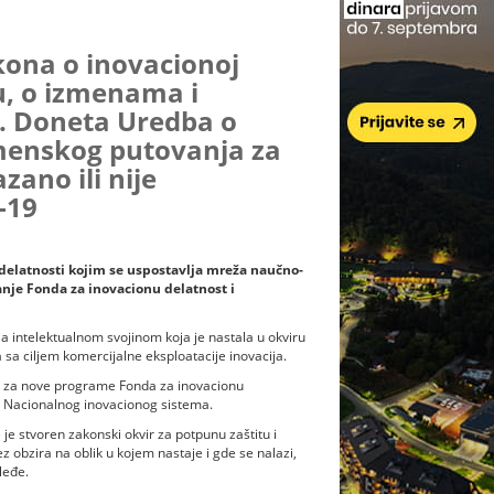
kona o inovacionoj
u, o izmenama i
 Doneta Uredba o
enskog putovanja za
zano ili nije
-19
 delatnosti kojim se uspostavlja mreža naučno-
nje Fonda za inovacionu delatnost i
a intelektualnom svojinom koja je nastala u okviru
 sa ciljem komercijalne eksploatacije inovacija.
a za nove programe Fonda za inovacionu
ra Nacionalnog inovacionog sistema.
 je stvoren zakonski okvir za potpunu zaštitu i
z obzira na oblik u kojem nastaje i gde se nalazi,
leđe.