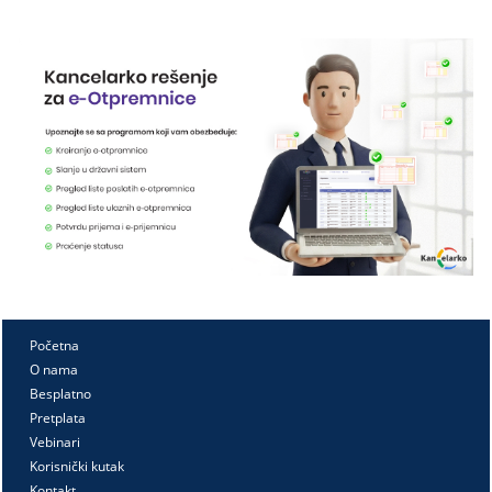
Početna
O nama
Besplatno
Pretplata
Vebinari
Korisnički kutak
Kontakt