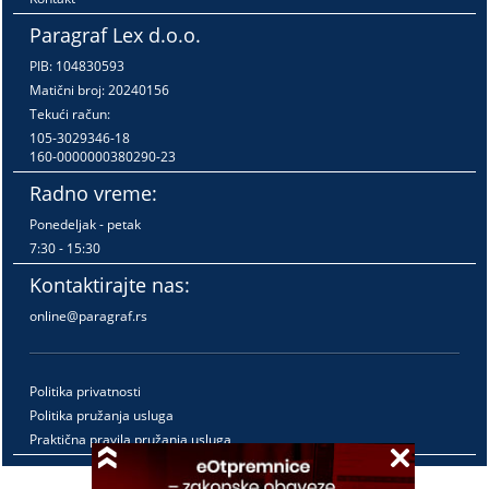
Paragraf Lex d.o.o.
PIB: 104830593
Matični broj: 20240156
Tekući račun:
105-3029346-18
160-0000000380290-23
Radno vreme:
Ponedeljak - petak
7:30 - 15:30
Kontaktirajte nas:
online@paragraf.rs
Politika privatnosti
Politika pružanja usluga
Praktična pravila pružanja usluga