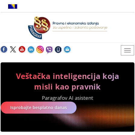
Veštačka inteligencija koja
misli kao pravnik
Paragrafov AI asistent
Isprobajte besplatno danas