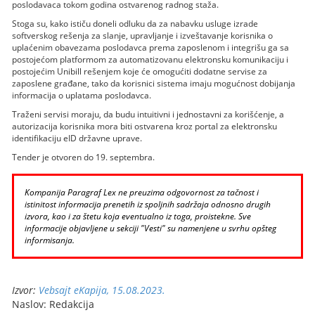
poslodavaca tokom godina ostvarenog radnog staža.
Stoga su, kako ističu doneli odluku da za nabavku usluge izrade
softverskog rešenja za slanje, upravljanje i izveštavanje korisnika o
uplaćenim obavezama poslodavca prema zaposlenom i integrišu ga sa
postojećom platformom za automatizovanu elektronsku komunikaciju i
postojećim Unibill rešenjem koje će omogućiti dodatne servise za
zaposlene građane, tako da korisnici sistema imaju mogućnost dobijanja
informacija o uplatama poslodavca.
Traženi servisi moraju, da budu intuitivni i jednostavni za korišćenje, a
autorizacija korisnika mora biti ostvarena kroz portal za elektronsku
identifikaciju eID državne uprave.
Tender je otvoren do 19. septembra.
Kompanija Paragraf Lex ne preuzima odgovornost za tačnost i
istinitost informacija prenetih iz spoljnih sadržaja odnosno drugih
izvora, kao i za štetu koja eventualno iz toga, proistekne. Sve
informacije objavljene u sekciji "Vesti" su namenjene u svrhu opšteg
informisanja.
Izvor:
Vebsajt eKapija, 15.08.2023.
Naslov: Redakcija