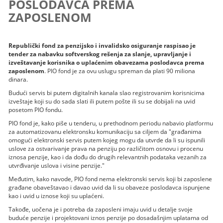
POSLODAVCA PREMA
ZAPOSLENOM
Republički fond za penzijsko i invalidsko osiguranje raspisao je
tender za nabavku softverskog rešenja za slanje, upravljanje i
izveštavanje korisnika o uplaćenim obavezama poslodavca prema
zaposlenom
. PIO fond je za ovu uslugu spreman da plati 90 miliona
dinara.
Budući servis bi putem digitalnih kanala slao registrovanim korisnicima
izveštaje koji su do sada slati ili putem pošte ili su se dobijali na uvid
posetom PIO fondu.
PIO fond je, kako piše u tenderu, u prethodnom periodu nabavio platformu
za automatizovanu elektronsku komunikaciju sa ciljem da "građanima
omogući elektronski servis putem kojeg mogu da utvrde da li su ispunili
uslove za ostvarivanje prava na penziju po različitom osnovu i procenu
iznosa penzije, kao i da dođu do drugih relevantnih podataka vezanih za
utvrđivanje uslova i visine penzije."
Međutim, kako navode, PIO fond nema elektronski servis koji bi zaposlene
građane obaveštavao i davao uvid da li su obaveze poslodavca ispunjene
kao i uvid u iznose koji su uplaćeni.
Takođe, uočena je i potreba da zaposleni imaju uvid u detalje svoje
buduće penzije i projektovani iznos penzije po dosadašnjim uplatama od