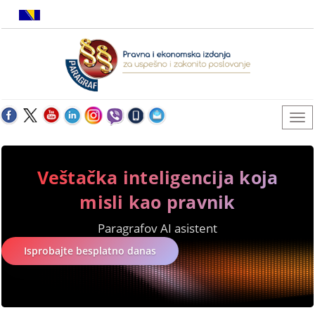
Veštačka inteligencija koja
misli kao pravnik
Paragrafov AI asistent
Isprobajte besplatno danas