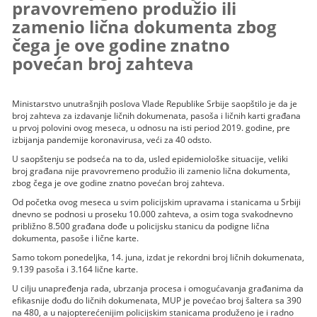
pravovremeno produžio ili
zamenio lična dokumenta zbog
čega je ove godine znatno
povećan broj zahteva
Ministarstvo unutrašnjih poslova Vlade Republike Srbije saopštilo je da je
broj zahteva za izdavanje ličnih dokumenata, pasoša i ličnih karti građana
u prvoj polovini ovog meseca, u odnosu na isti period 2019. godine, pre
izbijanja pandemije koronavirusa, veći za 40 odsto.
U saopštenju se podseća na to da, usled epidemiološke situacije, veliki
broj građana nije pravovremeno produžio ili zamenio lična dokumenta,
zbog čega je ove godine znatno povećan broj zahteva.
Od početka ovog meseca u svim policijskim upravama i stanicama u Srbiji
dnevno se podnosi u proseku 10.000 zahteva, a osim toga svakodnevno
približno 8.500 građana dođe u policijsku stanicu da podigne lična
dokumenta, pasoše i lične karte.
Samo tokom ponedeljka, 14. juna, izdat je rekordni broj ličnih dokumenata,
9.139 pasoša i 3.164 lične karte.
U cilju unapređenja rada, ubrzanja procesa i omogućavanja građanima da
efikasnije dođu do ličnih dokumenata, MUP je povećao broj šaltera sa 390
na 480, a u najopterećenijim policijskim stanicama produženo je i radno