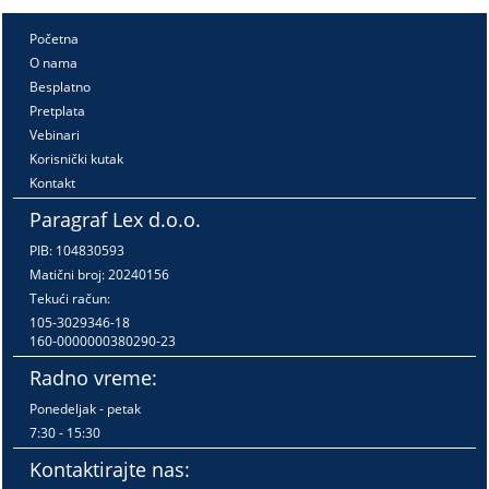
Početna
O nama
Besplatno
Pretplata
Vebinari
Korisnički kutak
Kontakt
Paragraf Lex d.o.o.
PIB: 104830593
Matični broj: 20240156
Tekući račun:
105-3029346-18
160-0000000380290-23
Radno vreme:
Ponedeljak - petak
7:30 - 15:30
Kontaktirajte nas: