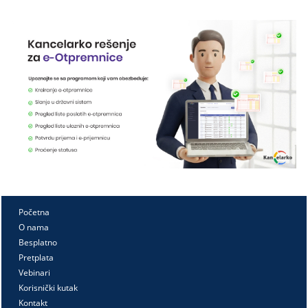
Početna
O nama
Besplatno
Pretplata
Vebinari
Korisnički kutak
Kontakt