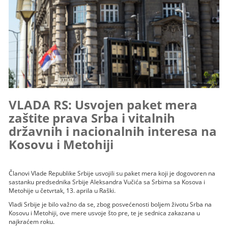
VLADA RS: Usvojen paket mera
zaštite prava Srba i vitalnih
državnih i nacionalnih interesa na
Kosovu i Metohiji
Članovi Vlade Republike Srbije usvojili su paket mera koji je dogovoren na
sastanku predsednika Srbije Aleksandra Vučića sa Srbima sa Kosova i
Metohije u četvrtak, 13. aprila u Raški.
Vladi Srbije je bilo važno da se, zbog posvećenosti boljem životu Srba na
Kosovu i Metohiji, ove mere usvoje što pre, te je sednica zakazana u
najkraćem roku.