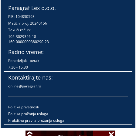
Paragraf Lex d.o.o.
PIB: 104830593
Matični broj: 20240156
Tekući račun:
105-3029346-18
160-0000000380290-23
Radno vreme:
Ponedeljak - petak
7:30 - 15:30
Kontaktirajte nas:
online@paragraf.rs
Politika privatnosti
Politika pružanja usluga
Praktična pravila pružanja usluga