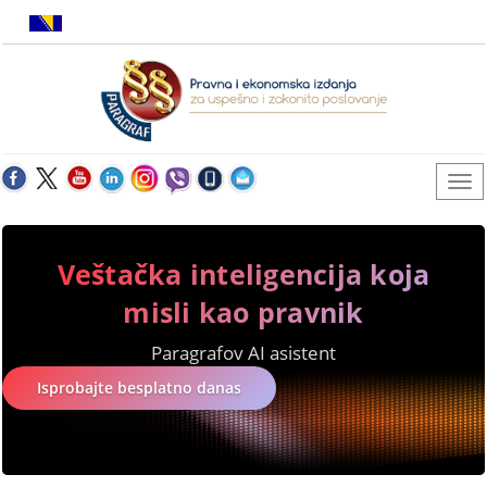
Veštačka inteligencija koja
misli kao pravnik
Paragrafov AI asistent
Isprobajte besplatno danas