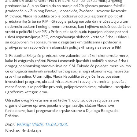
antidemokratski karakter PIS u Prištini, kao i političku ambiciju njenog
predvodnika Aljbina Kurtija da sa manje od 2% glasova postane faktički
gradonačelnik Zubinog Potoka, Leposavića, Zvečana i severne Kosovske
Mitrovice. Vlada Republike Srbije podržava odluku legitimnih političkih
predstavnika Srba na KiM i čitavog srpskog naroda da ne učestvuju u tom
nedemokratskom i nelegitimnom procesu, kao i njihovu odlučnost da će se
vratiti u politički život PIS u Prištini tek kada budu ispunjeni dobro poznati
uslovi uspostavljanja ZSO, omogućavanja slobode kretanja Srba u skladu
sa dogovorenim sporazumima o registarskim tablicama i povlačenja
protivpravno raspoređenih albanskih policijskih snaga sa severa KiM.
5. Republika Srbija će preduzeti sve zakonite političke i ekonomske mere,
kako bi osigurala zaštitu života i osnovnih ljudskih i političkih prava Srba i
drugog nealbanskog stanovništva na KiM. Takođe će pojačati mere kojima
će omogućiti nastavak sveobuhvatnog socijalnog i ekonomskog napretka
srpskih sredina. U tom cilju, Vlada Republike Srbije će, kroz poseban
investicioni program, ubrzati infrastrukturni razvoj tih sredina i povećati
mere finansijske podrške privredi, poljoprivrednicima, mladima i socijalno
ugroženim kategorijama.
Odredbe ovog Paketa mera od tačke 1. do 5. su obavezujuće za sve
organe državne uprave, posebne organizacije, službe Vlade, sve
funkcionere, kao i pregovarače srpske strane u Dijalogu Beograda i
Prištine.
Izvor:
Vebsajt Vlade, 15.04.2023.
Naslov: Redakcija