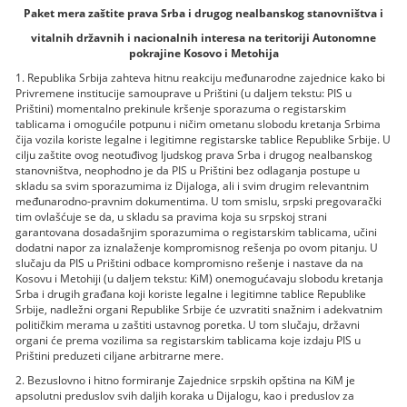
Paket mera zaštite prava Srba i drugog nealbanskog stanovništva i
vitalnih državnih i nacionalnih interesa na teritoriji Autonomne
pokrajine Kosovo i Metohija
1. Republika Srbija zahteva hitnu reakciju međunarodne zajednice kako bi
Privremene institucije samouprave u Prištini (u daljem tekstu: PIS u
Prištini) momentalno prekinule kršenje sporazuma o registarskim
tablicama i omogućile potpunu i ničim ometanu slobodu kretanja Srbima
čija vozila koriste legalne i legitimne registarske tablice Republike Srbije. U
cilju zaštite ovog neotuđivog ljudskog prava Srba i drugog nealbanskog
stanovništva, neophodno je da PIS u Prištini bez odlaganja postupe u
skladu sa svim sporazumima iz Dijaloga, ali i svim drugim relevantnim
međunarodno-pravnim dokumentima. U tom smislu, srpski pregovarački
tim ovlašćuje se da, u skladu sa pravima koja su srpskoj strani
garantovana dosadašnjim sporazumima o registarskim tablicama, učini
dodatni napor za iznalaženje kompromisnog rešenja po ovom pitanju. U
slučaju da PIS u Prištini odbace kompromisno rešenje i nastave da na
Kosovu i Metohiji (u daljem tekstu: KiM) onemogućavaju slobodu kretanja
Srba i drugih građana koji koriste legalne i legitimne tablice Republike
Srbije, nadležni organi Republike Srbije će uzvratiti snažnim i adekvatnim
političkim merama u zaštiti ustavnog poretka. U tom slučaju, državni
organi će prema vozilima sa registarskim tablicama koje izdaju PIS u
Prištini preduzeti ciljane arbitrarne mere.
2. Bezuslovno i hitno formiranje Zajednice srpskih opština na KiM je
apsolutni preduslov svih daljih koraka u Dijalogu, kao i preduslov za