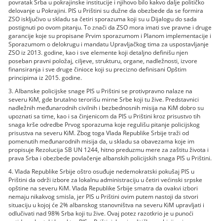
povratak Srba u pokrajinske institucije i njihovo bilo kakvo dalje političko
delovanje u Pokrajini. PIS u Prištini su dužne da obezbede da se formira
ZSO isključivo u skladu sa četiri sporazuma koji su u Dijalogu do sada
postignuti po ovom pitanju. To znači da ZSO mora imati sve pravne i druge
garancije koje su propisane Prvim sporazumom i Planom implementacije i
Sporazumom o delokrugu i mandatu Upravljačkog tima za uspostavljanje
ZSO iz 2013. godine, kao i sve elemente koji detaljno definišu njen
poseban pravni položaj, ciljeve, strukturu, organe, nadležnosti, izvore
finansiranja i sve druge činioce koji su precizno definisani Opštim
principima iz 2015. godine.
3. Albanske policijske snage PIS u Prištini se protivpravno nalaze na
severu KiM, gde brutalno terorišu mirne Srbe koji tu žive. Predstavnici
nadležnih međunarodnih civilnih i bezbednosnih misija na KiM dobro su
upoznati sa time, kao i sa činjenicom da PIS u Prištini kroz prisustvo tih
snaga krše odredbe Prvog sporazuma koje regulišu pitanje policijskog
prisustva na severu KiM. Zbog toga Vlada Republike Srbije traži od
pomenutih međunarodnih misija da, u skladu sa obavezama koje im
propisuje Rezolucija SB UN 1244, hitno preduzmu mere za zaštitu života i
prava Srba i obezbede povlačenje albanskih policijskih snaga PIS u Prištini.
4. Vlada Republike Srbije oštro osuđuje nedemokratski pokušaj PIS u
Prištini da održi izbore za lokalnu administraciju u četiri većinski srpske
opštine na severu KiM. Vlada Republike Srbije smatra da ovakvi izbori
nemaju nikakvog smisla, jer PIS u Prištini ovim putem nastoji da stvori
situaciju u kojoj će 2% albanskog stanovništva na severu KiM upravljati i
odlučivati nad 98% Srba koji tu žive. Ovaj potez razotkrio je u punoći