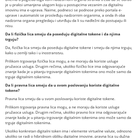
je u praksi umanjena ulogom koju u postupcima vezanim za digitalnu
imovinu ima e-uprava. Naime, podnesci se podnose preko portala e-
uprave i automatski se prosleđuju nadzornim organima, a onda ih oba
nadzorna organa pregledaju i utvrđuju da li su nadležni da postupaju ili
nisu.
Da li fizička lica smeju da poseduju digitalne tokene i da njima
trguju?
Da, fizička lica smeju da poseduju digitalne tokene i smeju da njima trguju,
kako u zemlji tako i u inostranstvu.
Prilikom trgovanja fizička lica mogu, a ne moraju da koriste usluge
pružaoca usluga. Drugim rečima, ukoliko fizičko lice ima odgovarajuće
znanje kada je u pitanju trgovanje digitalnim tokenima ono može samo da
trguje digitalnim tokenima.
Da li pravna lica smeju da u svom poslovanju koriste digitalne
tokene?
Pravna lica smeju da u svom poslovanju koriste digitalne tokene.
Prilikom trgovanja pravna lica mogu, a ne moraju da koriste usluge
pružaoca usluga. Drugim rečima, ukoliko pravno lice ima odgovarajuće
znanje kada je u pitanju trgovanje digitalnim tokenima ono može samo da
trguje digitalnim tokenima.
Ukoliko konkretan digitalni token ima i elemente virtuelne valute, odnosno
ukoliko se radi o hibridnom obliku digitalne imovine, pravna lica su dužna