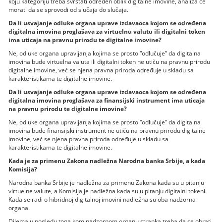
koju kategoriju treba svrstati određen oblik digitalne imovine, analiza će
morati da se sprovodi od slučaja do slučaja.
Da li usvajanje odluke organa uprave izdavaoca kojom se određena
digitalna imovina proglašava za virtuelnu valutu ili digitalni token
ima uticaja na pravnu prirodu te digitalne imovine?
Ne, odluke organa upravljanja kojima se prosto “odlučuje” da digitalna
imovina bude virtuelna valuta ili digitalni token ne utiču na pravnu prirodu
digitalne imovine, već se njena pravna priroda određuje u skladu sa
karakteristikama te digitalne imovine.
Da li usvajanje odluke organa uprave izdavaoca kojom se određena
digitalna imovina proglašava za finansijski instrument ima uticaja
na pravnu prirodu te digitalne imovine?
Ne, odluke organa upravljanja kojima se prosto “odlučuje” da digitalna
imovina bude finansijski instrument ne utiču na pravnu prirodu digitalne
imovine, već se njena pravna priroda određuje u skladu sa
karakteristikama te digitalne imovine.
Kada je za primenu Zakona nadležna Narodna banka Srbije, a kada
Komisija?
Narodna banka Srbije je nadležna za primenu Zakona kada su u pitanju
virtuelne valute, a Komisija je nadležna kada su u pitanju digitalni tokeni.
Kada se radi o hibridnoj digitalnoj imovini nadležna su oba nadzorna
organa.
Dilema u pogledu toga kom nadzornom organu stranka treba da se obrati