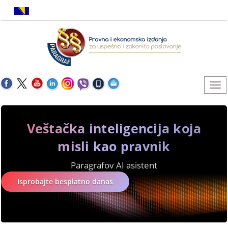
Veštačka inteligencija koja
misli kao pravnik
Paragrafov AI asistent
Isprobajte besplatno danas