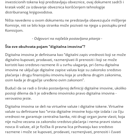
investicionih tokena koji predstavljaju obveznice, ovaj dokument sadrži i
kratak vodič za izdavanje obveznica korišćenjem tehnologije
distribuiranog knjigovodstva.
Ništa navedeno u ovom dokumentu ne predstavlja obavezujuće mišljenje
Komisije, niti se bilo koja stranka može pozivati na njega u postupku pred
Komisijom.
- Odgovori na najčešće postavljana pitanja -
Šta sve obuhvata pojam “digitalna imovina”?
Digitalna imovina je definisana kao “digitalni zapis vrednosti koji se može
digitalno kupovati, prodavati, razmenjivati ili prenositi i koji se može
koristiti kao sredstvo razmene ili u svrhu ulaganja, pri čemu digitalna
imovina ne uključuje digitalne zapise valuta koje su zakonsko sredstvo
plaćanja i drugu finansijsku imovinu koja je uređena drugim zakonima,
osim kada je drugačije uređeno ovim zakonom”.
Budući da se radi o široko postavljenoj definiciji digitalne imovine, ukoliko
postoji dilema da li je određeno imovinsko pravo digitalna imovina -
verovatno jeste.
Digitalna imovina se deli na virtuelne valute i digitalne tokene. Virtuelne
valute su definisane kao “vrsta digitalne imovine koju nije izdala i za čiju
vrednost ne garantuje centralna banka, niti drugi organ javne vlasti, koja
nije nužno vezana za zakonsko sredstvo plaćanja i nema pravni status
novca ili valute, ali je fizička ili pravna lica prihvataju kao sredstvo
razmene i može se kupovati, prodavati, razmenjivati, prenositi i čuvati