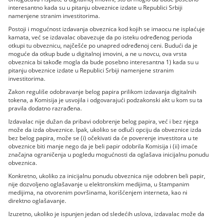
interesantno kada su u pitanju obveznice izdate u Republici Srbiji
namenjene stranim investitorima.
Postoji i mogućnost izdavanja obveznica kod kojih se imaocu ne isplaćuje
kamata, već se izdavalac obavezuje da po isteku određenog perioda
otkupi tu obveznicu, najčešće po unapred određenoj ceni. Budući da je
moguće da otkup bude u digitalnoj imovini, a ne u novcu, ova vrsta
obveznica bi takođe mogla da bude posebno interesantna 1) kada su u
pitanju obveznice izdate u Republici Srbiji namenjene stranim
investitorima.
Zakon reguliše odobravanje belog papira prilikom izdavanja digitalnih
tokena, a Komisija je usvojila i odgovarajući podzakonski akt u kom su ta
pravila dodatno razrađena.
Izdavalac nije dužan da pribavi odobrenje belog papira, već i bez njega
može da izda obveznice. Ipak, ukoliko se odluči opciju da obveznice izda
bez belog papira, može se (i) očekivati da će poverenje investitora u te
obveznice biti manje nego da je beli papir odobrila Komisija i (ii) imaće
značajna ograničenja u pogledu mogućnosti da oglašava inicijalnu ponudu
obveznica.
Konkretno, ukoliko za inicijalnu ponudu obveznica nije odobren beli papir,
nije dozvoljeno oglašavanje u elektronskim medijima, u štampanim
medijima, na otvorenim površinama, korišćenjem interneta, kao ni
direktno oglašavanje.
Izuzetno, ukoliko je ispunjen jedan od sledećih uslova, izdavalac može da