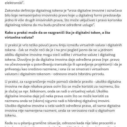
elektronski”.
Zakonska definicija digitalnog tokena je “vrsta digitalne imovine i označava
bilo koje nematerijalno imovinsko pravo koje u digitalnoj formi predstavlja
jedno ili više drugih imovinskih prava, što može uključivati i pravo korisnika
digitalnog tokena da mu budu pružene određene usluge”.
Kako u praksi može da se razgraniči šta je digitalni token, a šta
virtuelna valuta?
U praksi je vrlo teško povući jasnu liniju između virtuelnih valuta i digitalnih
tokena - čak se može reći da je i na prvi pogled jasno da se u jednom
obliku digitalne imovine mogu steći odlike i virtuelne valute i digitalnog
tokena. Dovoljno je da digitalna imovina daje određena prava (npr. pravo
na učestvovanje u potvrđivanju transakcija ili upravljanje projektom) i da je
prihvataju kao sredstvo razmene, i ona će se smatrati i virtuelnom
valutom i digitalnim tokenom - odnosno imaće hibridnu prirodu.
U praksi, za razgraničenje može pomoći sledeće pravilo - ukoliko digitalna
imovina ne daje nikakva prava osim što se može koristiti za razmenu, što
je slučaj sa npr. bitkoinom, onda se radi o virtuelnoj valuti. Ukoliko
digitalna imovina daje još neka prava osim što se može koristiti za
razmenu onda se (skoro) sigurno radi o hibridnoj digitalnoj imovini.
Ukoliko digitalna imovina u sebi sadrži određena prava, ali sama digitalna
imovina nije namenjena razmeni, onda se verovatno radi o digitalnom
tokenu.
Kada su u pitanju granične situacije, odnosno kada nije lako proceniti u