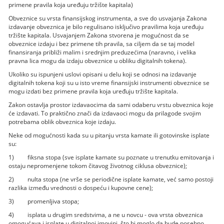
primene pravila koja uređuju tržište kapitala)
Obveznice su vrsta finansijskog instrumenta, a sve do usvajanja Zakona
izdavanje obveznica je bilo regulisano isključivo pravilima koja uređuju
tržište kapitala. Usvajanjem Zakona stvorena je mogućnost da se
obveznice izdaju i bez primene tih pravila, sa ciljem da se taj model
finansiranja približi malim i srednjim preduzećima (naravno, i velika
pravna lica mogu da izdaju obveznice u obliku digitalnih tokena).
Ukoliko su ispunjeni uslovi opisani u delu koji se odnosi na izdavanje
digitalnih tokena koji su u isto vreme finansijski instrumenti obveznice se
mogu izdati bez primene pravila koja uređuju tržište kapitala.
Zakon ostavlja prostor izdavaocima da sami odaberu vrstu obveznica koje
će izdavati. To praktično znači da izdavaoci mogu da prilagode svojim
potrebama oblik obveznica koje izdaju.
Neke od mogućnosti kada su u pitanju vrsta kamate ili gotovinske isplate
su:
1) fiksna stopa (sve isplate kamate su poznate u trenutku emitovanja i
ostaju nepromenjene tokom čitavog životnog ciklusa obveznice);
2) nulta stopa (ne vrše se periodične isplate kamate, već samo postoji
razlika između vrednosti o dospeću i kupovne cene);
3) promenljiva stopa;
4) isplata u drugim sredstvima, a ne u novcu - ova vrsta obveznica
omogućava i isplate u digitalnoj imovini, što bi moglo da bude posebno