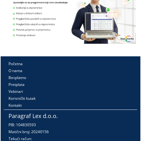
Početna
O nama
Besplatno
Pretplata
Vebinari
Korisnički kutak
Kontakt
Paragraf Lex d.o.o.
PIB: 104830593
Matični broj: 20240156
Tekući račun: