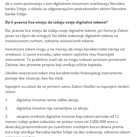
da o svom poslovanju s tom digitalnom imovinom izveštavaju Narodnu
banku Srbije, u skladu sa odgovarajućim podzakonskim aktom Narodne
banke Srbije.
Da li pravna lica smeju da izdaju svoje digitalne tokene?
Da, pravna lica smeju da izdaju svoje digitalne tokene, pri čemu je Zakon
pisan sa ciljem da omogući što lakše izdavanje digitalnih tokena sa
investicionom svrhom, odnosno investicionih tokena.
Investicioni tokeni mogu a ne moraju da imaju karakteristike hartija od
vrednosti. U ovom trenutku, takvi tokeni najčešće nisu finansijski
instrumenti. To praktično znači da se mogu izdavati prostom primenom
Zakona, bez primene propisa koji uređuju tržište kapitala.
Ukoliko investicioni token ima karakteristike finansijskog instrumenta
postoje dve situacije, kao što sledi.
Ispunjeni su uslovi da se primeni samo Zakon Ukoliko su ispunjeni sledeći
uslovi:
1. digitalna imovina nema odlike akcija;
2. digitalna imovina nije zamenljiva za akcije;
3. ukupna vrednost digitalne imovine koju tokom perioda od 12
meseci izdaje jedan izdavalac ne prelazi iznos od 3.000.000 evra u
dinarskoj protivvrednosti po zvaničnom srednjem kursu dinara prema
evru koji utvrđuje Narodna banka Srbije na dan izdavanja, odnosno tokom