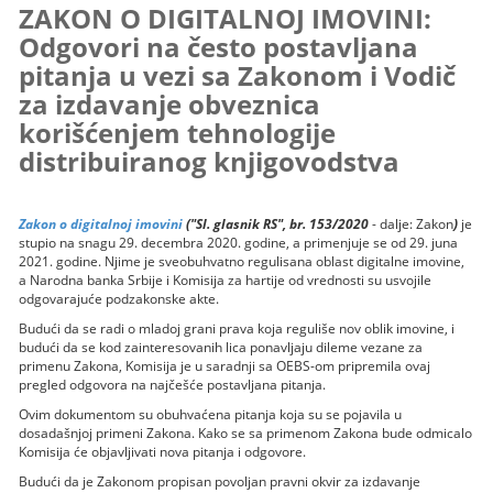
ZAKON O DIGITALNOJ IMOVINI:
Odgovori na često postavljana
pitanja u vezi sa Zakonom i Vodič
za izdavanje obveznica
korišćenjem tehnologije
distribuiranog knjigovodstva
Zakon o digitalnoj imovini
("Sl. glasnik RS", br. 153/2020
- dalje: Zakon
)
je
stupio na snagu 29. decembra 2020. godine, a primenjuje se od 29. juna
2021. godine. Njime je sveobuhvatno regulisana oblast digitalne imovine,
a Narodna banka Srbije i Komisija za hartije od vrednosti su usvojile
odgovarajuće podzakonske akte.
Budući da se radi o mladoj grani prava koja reguliše nov oblik imovine, i
budući da se kod zainteresovanih lica ponavljaju dileme vezane za
primenu Zakona, Komisija je u saradnji sa OEBS-om pripremila ovaj
pregled odgovora na najčešće postavljana pitanja.
Ovim dokumentom su obuhvaćena pitanja koja su se pojavila u
dosadašnjoj primeni Zakona. Kako se sa primenom Zakona bude odmicalo
Komisija će objavljivati nova pitanja i odgovore.
Budući da je Zakonom propisan povoljan pravni okvir za izdavanje