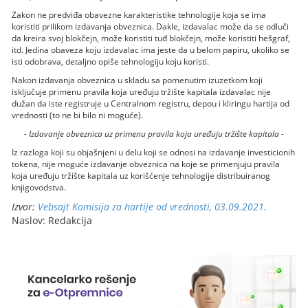
Zakon ne predviđa obavezne karakteristike tehnologije koja se ima
koristiti prilikom izdavanja obveznica. Dakle, izdavalac može da se odluči
da kreira svoj blokčejn, može koristiti tuđ blokčejn, može koristiti hešgraf,
itd. Jedina obaveza koju izdavalac ima jeste da u belom papiru, ukoliko se
isti odobrava, detaljno opiše tehnologiju koju koristi.
Nakon izdavanja obveznica u skladu sa pomenutim izuzetkom koji
isključuje primenu pravila koja uređuju tržište kapitala izdavalac nije
dužan da iste registruje u Centralnom registru, depou i kliringu hartija od
vrednosti (to ne bi bilo ni moguće).
- Izdavanje obveznica uz primenu pravila koja uređuju tržište kapitala -
Iz razloga koji su objašnjeni u delu koji se odnosi na izdavanje investicionih
tokena, nije moguće izdavanje obveznica na koje se primenjuju pravila
koja uređuju tržište kapitala uz korišćenje tehnologije distribuiranog
knjigovodstva.
Izvor:
Vebsajt Komisija za hartije od vrednosti, 03.09.2021.
Naslov: Redakcija