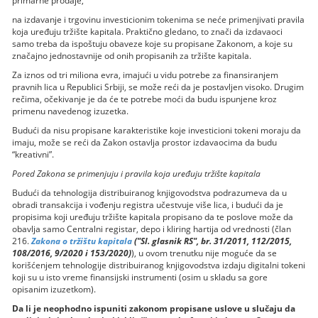
primarne prodaje,
na izdavanje i trgovinu investicionim tokenima se neće primenjivati pravila
koja uređuju tržište kapitala. Praktično gledano, to znači da izdavaoci
samo treba da ispoštuju obaveze koje su propisane Zakonom, a koje su
značajno jednostavnije od onih propisanih za tržište kapitala.
Za iznos od tri miliona evra, imajući u vidu potrebe za finansiranjem
pravnih lica u Republici Srbiji, se može reći da je postavljen visoko. Drugim
rečima, očekivanje je da će te potrebe moći da budu ispunjene kroz
primenu navedenog izuzetka.
Budući da nisu propisane karakteristike koje investicioni tokeni moraju da
imaju, može se reći da Zakon ostavlja prostor izdavaocima da budu
“kreativni”.
Pored Zakona se primenjuju i pravila koja uređuju tržište kapitala
Budući da tehnologija distribuiranog knjigovodstva podrazumeva da u
obradi transakcija i vođenju registra učestvuje više lica, i budući da je
propisima koji uređuju tržište kapitala propisano da te poslove može da
obavlja samo Centralni registar, depo i kliring hartija od vrednosti (član
216.
Zakona o tržištu kapitala
("Sl. glasnik RS", br. 31/2011, 112/2015,
108/2016, 9/2020 i 153/2020)
), u ovom trenutku nije moguće da se
korišćenjem tehnologije distribuiranog knjigovodstva izdaju digitalni tokeni
koji su u isto vreme finansijski instrumenti (osim u skladu sa gore
opisanim izuzetkom).
Da li je neophodno ispuniti zakonom propisane uslove u slučaju da