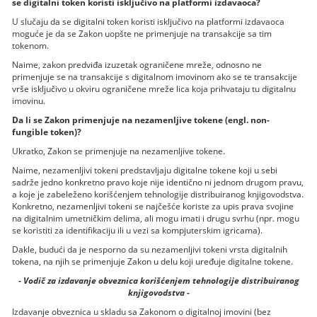
se digitalni token koristi isključivo na platformi izdavaoca?
U slučaju da se digitalni token koristi isključivo na platformi izdavaoca
moguće je da se Zakon uopšte ne primenjuje na transakcije sa tim
tokenom.
Naime, zakon predviđa izuzetak ograničene mreže, odnosno ne
primenjuje se na transakcije s digitalnom imovinom ako se te transakcije
vrše isključivo u okviru ograničene mreže lica koja prihvataju tu digitalnu
imovinu.
Da li se Zakon primenjuje na nezamenljive tokene (engl. non-
fungible token)?
Ukratko, Zakon se primenjuje na nezamenljive tokene.
Naime, nezamenljivi tokeni predstavljaju digitalne tokene koji u sebi
sadrže jedno konkretno pravo koje nije identično ni jednom drugom pravu,
a koje je zabeleženo korišćenjem tehnologije distribuiranog knjigovodstva.
Konkretno, nezamenljivi tokeni se najčešće koriste za upis prava svojine
na digitalnim umetničkim delima, ali mogu imati i drugu svrhu (npr. mogu
se koristiti za identifikaciju ili u vezi sa kompjuterskim igricama).
Dakle, budući da je nesporno da su nezamenljivi tokeni vrsta digitalnih
tokena, na njih se primenjuje Zakon u delu koji uređuje digitalne tokene.
- Vodič za izdavanje obveznica korišćenjem tehnologije distribuiranog
knjigovodstva -
Izdavanje obveznica u skladu sa Zakonom o digitalnoj imovini (bez