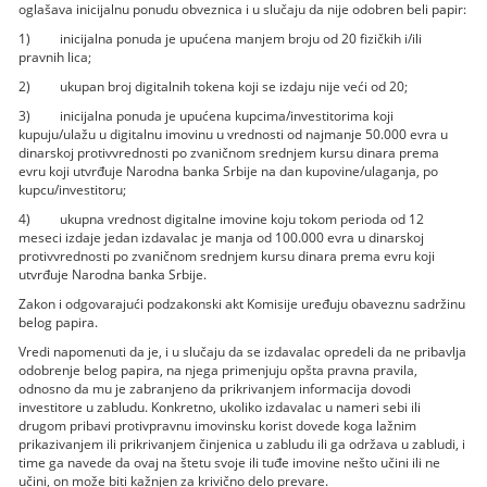
oglašava inicijalnu ponudu obveznica i u slučaju da nije odobren beli papir:
1) inicijalna ponuda je upućena manjem broju od 20 fizičkih i/ili
pravnih lica;
2) ukupan broj digitalnih tokena koji se izdaju nije veći od 20;
3) inicijalna ponuda je upućena kupcima/investitorima koji
kupuju/ulažu u digitalnu imovinu u vrednosti od najmanje 50.000 evra u
dinarskoj protivvrednosti po zvaničnom srednjem kursu dinara prema
evru koji utvrđuje Narodna banka Srbije na dan kupovine/ulaganja, po
kupcu/investitoru;
4) ukupna vrednost digitalne imovine koju tokom perioda od 12
meseci izdaje jedan izdavalac je manja od 100.000 evra u dinarskoj
protivvrednosti po zvaničnom srednjem kursu dinara prema evru koji
utvrđuje Narodna banka Srbije.
Zakon i odgovarajući podzakonski akt Komisije uređuju obaveznu sadržinu
belog papira.
Vredi napomenuti da je, i u slučaju da se izdavalac opredeli da ne pribavlja
odobrenje belog papira, na njega primenjuju opšta pravna pravila,
odnosno da mu je zabranjeno da prikrivanjem informacija dovodi
investitore u zabludu. Konkretno, ukoliko izdavalac u nameri sebi ili
drugom pribavi protivpravnu imovinsku korist dovede koga lažnim
prikazivanjem ili prikrivanjem činjenica u zabludu ili ga održava u zabludi, i
time ga navede da ovaj na štetu svoje ili tuđe imovine nešto učini ili ne
učini, on može biti kažnjen za krivično delo prevare.