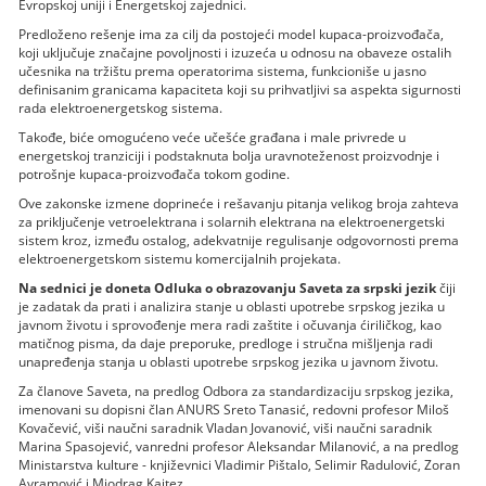
Evropskoj uniji i Energetskoj zajednici.
Predloženo rešenje ima za cilj da postojeći model kupaca-proizvođača,
koji uključuje značajne povoljnosti i izuzeća u odnosu na obaveze ostalih
učesnika na tržištu prema operatorima sistema, funkcioniše u jasno
definisanim granicama kapaciteta koji su prihvatljivi sa aspekta sigurnosti
rada elektroenergetskog sistema.
Takođe, biće omogućeno veće učešće građana i male privrede u
energetskoj tranziciji i podstaknuta bolja uravnoteženost proizvodnje i
potrošnje kupaca-proizvođača tokom godine.
Ove zakonske izmene doprineće i rešavanju pitanja velikog broja zahteva
za priključenje vetroelektrana i solarnih elektrana na elektroenergetski
sistem kroz, između ostalog, adekvatnije regulisanje odgovornosti prema
elektroenergetskom sistemu komercijalnih projekata.
Na sednici je doneta Odluka o obrazovanju Saveta za srpski jezik
čiji
je zadatak da prati i analizira stanje u oblasti upotrebe srpskog jezika u
javnom životu i sprovođenje mera radi zaštite i očuvanja ćiriličkog, kao
matičnog pisma, da daje preporuke, predloge i stručna mišljenja radi
unapređenja stanja u oblasti upotrebe srpskog jezika u javnom životu.
Za članove Saveta, na predlog Odbora za standardizaciju srpskog jezika,
imenovani su dopisni član ANURS Sreto Tanasić, redovni profesor Miloš
Kovačević, viši naučni saradnik Vladan Jovanović, viši naučni saradnik
Marina Spasojević, vanredni profesor Aleksandar Milanović, a na predlog
Ministarstva kulture - književnici Vladimir Pištalo, Selimir Radulović, Zoran
Avramović i Miodrag Kajtez.