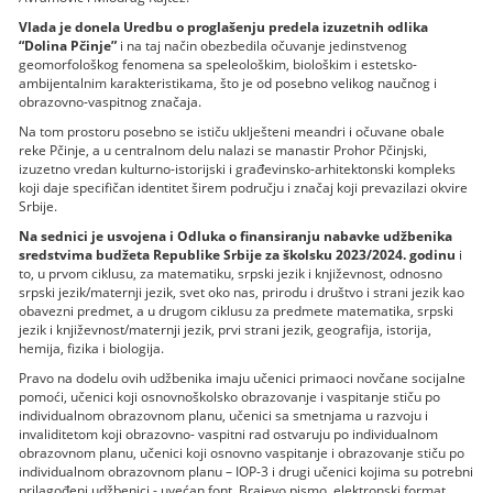
Vlada je donela Uredbu o proglašenju predela izuzetnih odlika
“Dolina Pčinje”
i na taj način obezbedila očuvanje jedinstvenog
geomorfološkog fenomena sa speleološkim, biološkim i estetsko-
ambijentalnim karakteristikama, što je od posebno velikog naučnog i
obrazovno-vaspitnog značaja.
Na tom prostoru posebno se ističu uklješteni meandri i očuvane obale
reke Pčinje, a u centralnom delu nalazi se manastir Prohor Pčinjski,
izuzetno vredan kulturno-istorijski i građevinsko-arhitektonski kompleks
koji daje specifičan identitet širem području i značaj koji prevazilazi okvire
Srbije.
Na sednici je usvojena i Odluka o finansiranju nabavke udžbenika
sredstvima budžeta Republike Srbije za školsku 2023/2024. godinu
i
to, u prvom ciklusu, za matematiku, srpski jezik i književnost, odnosno
srpski jezik/maternji jezik, svet oko nas, prirodu i društvo i strani jezik kao
obavezni predmet, a u drugom ciklusu za predmete matematika, srpski
jezik i književnost/maternji jezik, prvi strani jezik, geografija, istorija,
hemija, fizika i biologija.
Pravo na dodelu ovih udžbenika imaju učenici primaoci novčane socijalne
pomoći, učenici koji osnovnoškolsko obrazovanje i vaspitanje stiču po
individualnom obrazovnom planu, učenici sa smetnjama u razvoju i
invaliditetom koji obrazovno- vaspitni rad ostvaruju po individualnom
obrazovnom planu, učenici koji osnovno vaspitanje i obrazovanje stiču po
individualnom obrazovnom planu – IOP-3 i drugi učenici kojima su potrebni
prilagođeni udžbenici - uvećan font, Brajevo pismo, elektronski format.