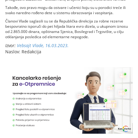
Takođe, ovo pravo mogu da ostvare i učenici koju su u porodici treće ili
svako naredno rođeno dete u sistemu obrazovanja i vaspitanja.
Članovi Vlade saglasili su se da Republička direkcija za robne rezerve
bespovratno isporuči do pet hiljada litara evro dizela, u ukupnom iznosu
od 2.865.000 dinara, opštinama Sjenica, Bosilegrad i Trgovište, u cilju
otklanjanja posledica od elementarne nepogode.
Izvor:
Vebsajt Vlade, 16.03.2023.
Naslov: Redakcija