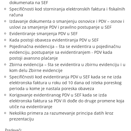
dokumenata na SEF
Specifičnosti kod storniranja elektronskih faktura i fiskalnih
računa
Izdavanje dokumenta o smanjenju osnovice i PDV – osnov i
uslovi za smanjenje PDV i pravilno postupanje u SEF
Evidentiranje smanjenja PDV u SEF
Kada postoji obaveza evidentiranja PDV u SEF
Pojedinačna evidencija – šta se evidentira u pojedinačnu
evidenciju, postupanje sa evidentiranjem - PDV kada
postoji avansno plaćanje
Zbirna evidencija – šta se evidentira u zbirnu evidenciju i u
kom delu Zbirne evidencije
Specifičnosti kod evidentiranja PDV u SEF kada se ne izda
elektronska faktura u roku od 10 dana od isteka poreskog
perioda u kome je nastala poreska obaveza
Korigovanje evidentiranog PDV u SEF kada se izda
elektronska faktura sa PDV ili dođe do druge promene koja
utiče na evidentiranje
Nekoliko primera za razumevanje principa datih kroz
prezentaciju
Predavači: