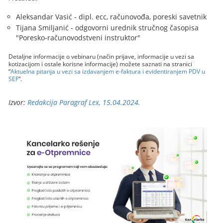
Aleksandar Vasić - dipl. ecc, računovođa, poreski savetnik
Tijana Smiljanić - odgovorni urednik stručnog časopisa
"Poresko-računovodstveni instruktor"
Detaljne informacije o vebinaru (način prijave, informacije u vezi sa
kotizacijom i ostale korisne informacije) možete saznati na stranici
“
Aktuelna pitanja u vezi sa izdavanjem e-faktura i evidentiranjem PDV u
SEF
“.
Izvor:
Redakcija Paragraf Lex, 15.04.2024.