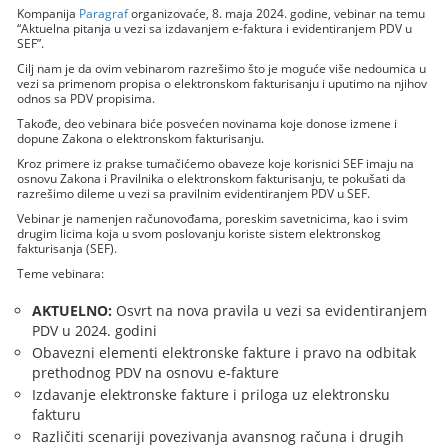
Kompanija
Paragraf
organizovaće, 8. maja 2024. godine, vebinar na temu
“Aktuelna pitanja u vezi sa izdavanjem e-faktura i evidentiranjem PDV u
SEF”.
Cilj nam je da ovim vebinarom razrešimo što je moguće više nedoumica u
vezi sa primenom propisa o elektronskom fakturisanju i uputimo na njihov
odnos sa PDV propisima.
Takođe, deo vebinara biće posvećen novinama koje donose izmene i
dopune Zakona o elektronskom fakturisanju.
Kroz primere iz prakse tumačićemo obaveze koje korisnici SEF imaju na
osnovu Zakona i Pravilnika o elektronskom fakturisanju, te pokušati da
razrešimo dileme u vezi sa pravilnim evidentiranjem PDV u SEF.
Vebinar je namenjen računovođama, poreskim savetnicima, kao i svim
drugim licima koja u svom poslovanju koriste sistem elektronskog
fakturisanja (SEF).
Teme vebinara:
AKTUELNO:
Osvrt na nova pravila u vezi sa evidentiranjem
PDV u 2024. godini
Obavezni elementi elektronske fakture i pravo na odbitak
prethodnog PDV na osnovu e-fakture
Izdavanje elektronske fakture i priloga uz elektronsku
fakturu
Različiti scenariji povezivanja avansnog računa i drugih