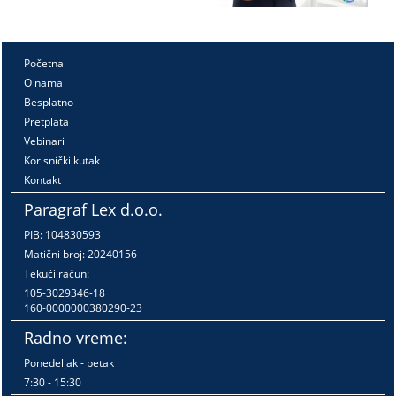
Početna
O nama
Besplatno
Pretplata
Vebinari
Korisnički kutak
Kontakt
Paragraf Lex d.o.o.
PIB: 104830593
Matični broj: 20240156
Tekući račun:
105-3029346-18
160-0000000380290-23
Radno vreme:
Ponedeljak - petak
7:30 - 15:30