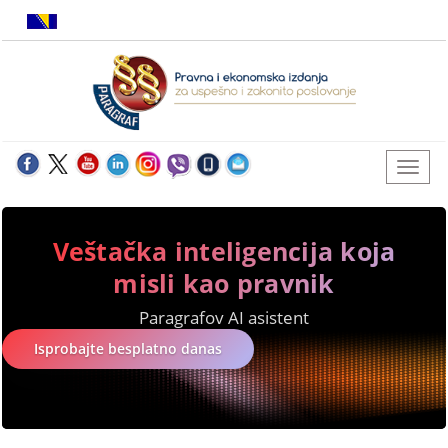
Veštačka inteligencija koja
misli kao pravnik
Paragrafov AI asistent
Isprobajte besplatno danas