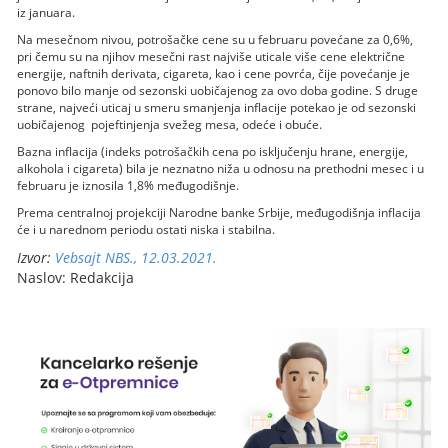
iz januara.
Na mesečnom nivou, potrošačke cene su u februaru povećane za 0,6%,
pri čemu su na njihov mesečni rast najviše uticale više cene električne
energije, naftnih derivata, cigareta, kao i cene povrća, čije povećanje je
ponovo bilo manje od sezonski uobičajenog za ovo doba godine. S druge
strane, najveći uticaj u smeru smanjenja inflacije potekao je od sezonski
uobičajenog pojeftinjenja svežeg mesa, odeće i obuće.
Bazna inflacija (indeks potrošačkih cena po isključenju hrane, energije,
alkohola i cigareta) bila je neznatno niža u odnosu na prethodni mesec i u
februaru je iznosila 1,8% međugodišnje.
Prema centralnoj projekciji Narodne banke Srbije, međugodišnja inflacija
će i u narednom periodu ostati niska i stabilna.
Izvor:
Vebsajt NBS., 12.03.2021.
Naslov: Redakcija