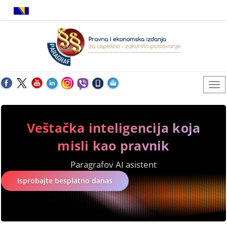
Veštačka inteligencija koja
misli kao pravnik
Paragrafov AI asistent
Isprobajte besplatno danas