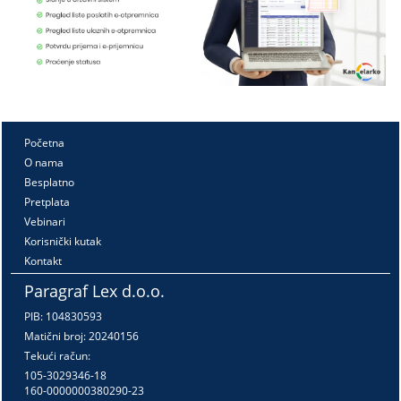
Početna
O nama
Besplatno
Pretplata
Vebinari
Korisnički kutak
Kontakt
Paragraf Lex d.o.o.
PIB: 104830593
Matični broj: 20240156
Tekući račun:
105-3029346-18
160-0000000380290-23