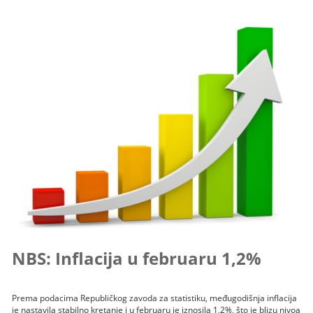
NBS: Inflacija u februaru 1,2%
Prema podacima Republičkog zavoda za statistiku, međugodišnja inflacija
je nastavila stabilno kretanje i u februaru je iznosila 1,2%, što je blizu nivoa