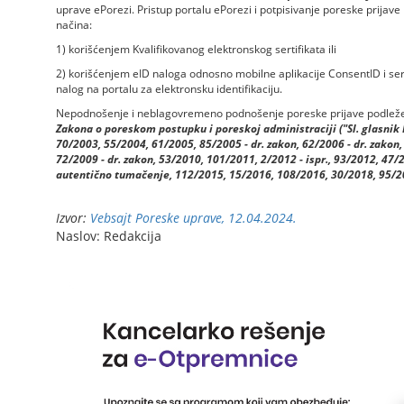
uprave ePorezi. Pristup portalu ePorezi i potpisivanje poreske prijav
načina:
1) korišćenjem Kvalifikovanog elektronskog sertifikata ili
2) korišćenjem eID naloga odnosno mobilne aplikacije ConsentID i serti
nalog na portalu za elektronsku identifikaciju.
Nepodnošenje i neblagovremeno podnošenje poreske prijave podleže p
Zakona o poreskom postupku i poreskoj administraciji ("Sl. glasnik RS
70/2003, 55/2004, 61/2005, 85/2005 - dr. zakon, 62/2006 - dr. zakon,
72/2009 - dr. zakon, 53/2010, 101/2011, 2/2012 - ispr., 93/2012, 47
autentično tumačenje, 112/2015, 15/2016, 108/2016, 30/2018, 95/2
Izvor:
Vebsajt Poreske uprave, 12.04.2024.
Naslov: Redakcija