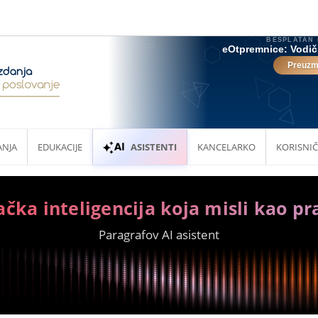
ANJA
EDUKACIJE
ASISTENTI
KANCELARKO
KORISNIČ
ačka inteligencija koja misli kao pr
Paragrafov AI asistent