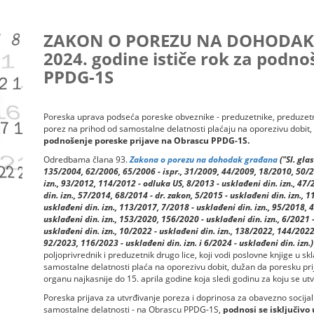
ZAKON O POREZU NA DOHODAK G
2024. godine ističe rok za podno
PPDG-1S
Poreska uprava podseća poreske obveznike - preduzetnike, preduzetnik
porez na prihod od samostalne delatnosti plaćaju na oporezivu dobit,
podnošenje poreske prijave na Obrascu PPDG-1S.
Odredbama člana 93.
Zakona o porezu na dohodak građana
("Sl. gla
135/2004, 62/2006, 65/2006 - ispr., 31/2009, 44/2009, 18/2010, 50/2
izn., 93/2012, 114/2012 - odluka US, 8/2013 - usklađeni din. izn., 47
din. izn., 57/2014, 68/2014 - dr. zakon, 5/2015 - usklađeni din. izn., 
usklađeni din. izn., 113/2017, 7/2018 - usklađeni din. izn., 95/2018, 
usklađeni din. izn., 153/2020, 156/2020 - usklađeni din. izn., 6/2021 
usklađeni din. izn., 10/2022 - usklađeni din. izn., 138/2022, 144/2022 -
92/2023, 116/2023 - usklađeni din. izn. i 6/2024 - usklađeni din. izn.)
poljoprivrednik i preduzetnik drugo lice, koji vodi poslovne knjige u s
samostalne delatnosti plaća na oporezivu dobit, dužan da poresku p
organu najkasnije do 15. aprila godine koja sledi godinu za koju se ut
Poreska prijava za utvrđivanje poreza i doprinosa za obavezno soci
samostalne delatnosti - na Obrascu PPDG-1S,
podnosi se isključivo