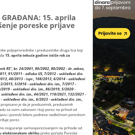
RAĐANA: 15. aprila
šenje poreske prijave
e poljoprivrednike i preduzetnike druga lica koji
 da
15. aprila tekuće godine ističe rok za
snik RS", br. 24/2001, 80/2002, 80/2002 - dr. zakon,
011, 91/2011 - odluka US, 7/2012 - usklađeni din.
/2013, 48/2013 - ispr., 108/2013, 6/2014 - usklađeni
112/2015, 5/2016 - usklađeni din. izn., 7/2017 -
4/2019 - usklađeni din. izn., 86/2019, 5/2020 -
- usklađeni din. izn., 44/2021, 118/2021, 132/2021 -
 usklađeni din. izn., 6/2023 - usklađeni din. izn.,
propisano je da je preduzetnik, preduzetnik
kladu sa ovim zakonom i koji porez na prihod od
rijavu i poreski bilans podnese nadležnom poreskom
vrđuje porez.
jalno osiguranje samooporezivanjem na prihode od
 u elektronskom obliku
preko portala Poreske