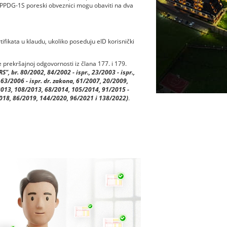
e PPDG-1S poreski obveznici mogu obaviti na dva
fikata u klaudu, ukoliko poseduju eID korisnički
rekršajnoj odgovornosti iz člana 177. i 179.
", br. 80/2002, 84/2002 - ispr., 23/2003 - ispr.,
 63/2006 - ispr. dr. zakona, 61/2007, 20/2009,
/2013, 108/2013, 68/2014, 105/2014, 91/2015 -
018, 86/2019, 144/2020, 96/2021 i 138/2022)
.