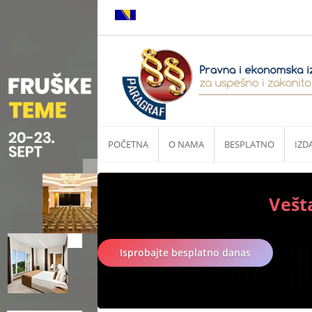
POČETNA
O NAMA
BESPLATNO
IZD
Vešt
Isprobajte besplatno danas