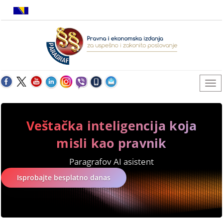
Veštačka inteligencija koja
misli kao pravnik
Paragrafov AI asistent
Isprobajte besplatno danas