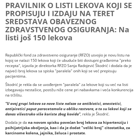
PRAVILNIK O LISTI LEKOVA KOJI SE
PROPISUJU I IZDAJU NA TERET
SREDSTAVA OBAVEZNOG
ZDRAVSTVENOG OSIGURANJA: Na
listi još 150 lekova
Republički fond za zdravstveno osiguranje (RFZO) usvojio je novu listu na
kojoj se nalazi 150 lekova koji će ubuduće biti dostupni građanima "preko
recepta", izjavila je direktorka RFZO Sanja Radojević Škodrić i dodala da je
najveći broj lekova sa spiska "paralela" onih koji se već prepisuju
pacijentima.
Škodrić je rekla da se uvođenjem "paralela" za lekove koji su već na listi
izbegavaju nestašice, postižu niže cene pri nabavkama i veća konkurencija
na tržištu.
"U ovoj grupi lekova sa nove liste nalaze se antibiotici, anestetici,
antipiretici poput paracetamola u obliku rastvora, a to su lekovi koji se
danas višestruko više koriste zbog kovida"
, rekla je Škodrić.
Dodala je da
na novom spisku povećan broj lekova za hipertenziju i
psihijatrijska oboljenja, kao i da je dodat "veliki broj" citostatika, za
karcinome kolena, jajnika, želuca i prostate
.