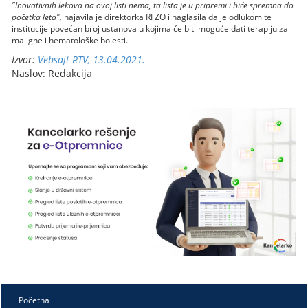
"Inovativnih lekova na ovoj listi nema, ta lista je u pripremi i biće spremna do
početka leta",
najavila je direktorka RFZO i naglasila da je odlukom te
institucije povećan broj ustanova u kojima će biti moguće dati terapiju za
maligne i hematološke bolesti.
Izvor:
Vebsajt RTV, 13.04.2021.
Naslov: Redakcija
Početna