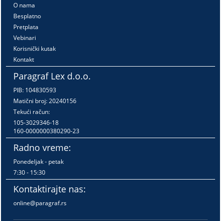
O nama
Besplatno
Pretplata
Vebinari
Korisnički kutak
Kontakt
Paragraf Lex d.o.o.
PIB: 104830593
Matični broj: 20240156
Tekući račun:
105-3029346-18
160-0000000380290-23
Radno vreme:
Ponedeljak - petak
7:30 - 15:30
Kontaktirajte nas:
online@paragraf.rs