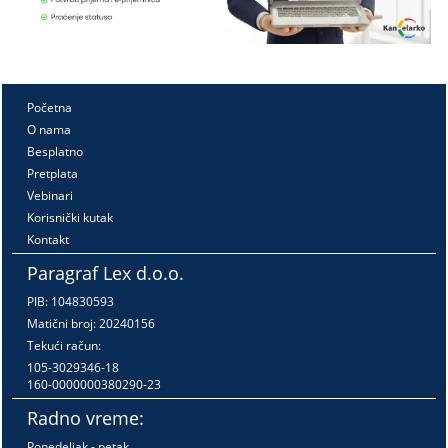
Početna
O nama
Besplatno
Pretplata
Vebinari
Korisnički kutak
Kontakt
Paragraf Lex d.o.o.
PIB: 104830593
Matični broj: 20240156
Tekući račun:
105-3029346-18
160-0000000380290-23
Radno vreme:
Ponedeljak - petak