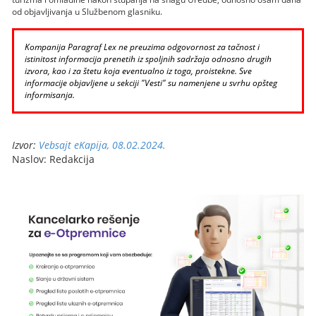
od objavljivanja u Službenom glasniku.
Kompanija Paragraf Lex ne preuzima odgovornost za tačnost i
istinitost informacija prenetih iz spoljnih sadržaja odnosno drugih
izvora, kao i za štetu koja eventualno iz toga, proistekne. Sve
informacije objavljene u sekciji "Vesti" su namenjene u svrhu opšteg
informisanja.
Izvor:
Vebsajt eKapija, 08.02.2024.
Naslov: Redakcija