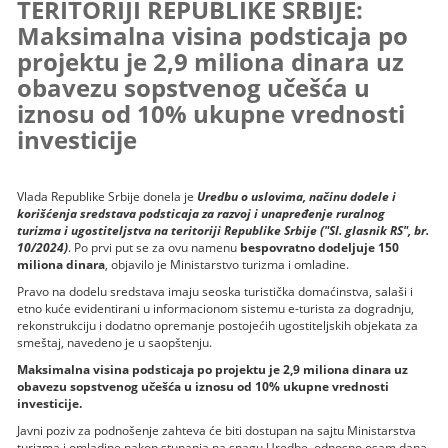
TERITORIJI REPUBLIKE SRBIJE:
Maksimalna visina podsticaja po
projektu je 2,9 miliona dinara uz
obavezu sopstvenog učešća u
iznosu od 10% ukupne vrednosti
investicije
Vlada Republike Srbije donela je
Uredbu o uslovima, načinu dodele i
korišćenja sredstava podsticaja za razvoj i unapređenje ruralnog
turizma i ugostiteljstva na teritoriji Republike Srbije ("Sl. glasnik RS", br.
10/2024)
. Po prvi put se za ovu namenu
bespovratno dodeljuje 150
miliona dinara
, objavilo je Ministarstvo turizma i omladine.
Pravo na dodelu sredstava imaju seoska turistička domaćinstva, salaši i
etno kuće evidentirani u informacionom sistemu e-turista za dogradnju,
rekonstrukciju i dodatno opremanje postojećih ugostiteljskih objekata za
smeštaj, navedeno je u saopštenju.
Maksimalna visina podsticaja po projektu je 2,9 miliona dinara uz
obavezu sopstvenog učešća u iznosu od 10% ukupne vrednosti
investicije.
Javni poziv za podnošenje zahteva će biti dostupan na sajtu Ministarstva
turizma i omladine nakon stupanja na snagu Uredbe, odnosno osam dana