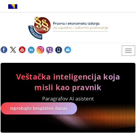
Veštačka inteligencija koja
misli kao pravnik
Paragrafov AI asistent
Isprobajte besplatno danas