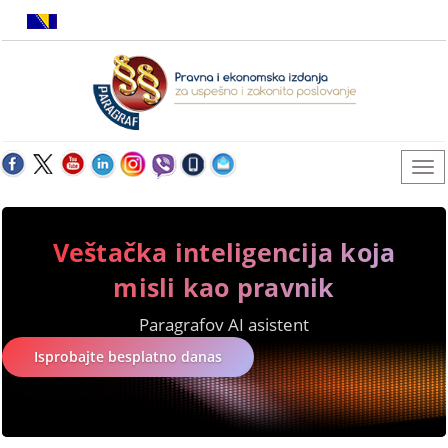
Veštačka inteligencija koja
misli kao pravnik
Paragrafov AI asistent
Isprobajte besplatno danas