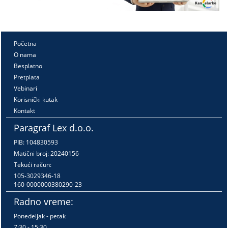
Početna
O nama
Besplatno
Pretplata
Vebinari
Korisnički kutak
Kontakt
Paragraf Lex d.o.o.
PIB: 104830593
Matični broj: 20240156
Tekući račun:
105-3029346-18
160-0000000380290-23
Radno vreme:
Ponedeljak - petak
7:30 - 15:30