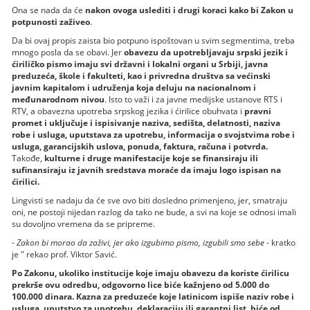
Ona se nada da će
nakon ovoga uslediti i drugi koraci kako bi Zakon u
potpunosti zaživeo
.
Da bi ovaj propis zaista bio potpuno ispoštovan u svim segmentima, treba
mnogo posla da se obavi. Jer
obavezu da upotrebljavaju srpski jezik i
ćiriličko pismo imaju svi državni i lokalni organi u Srbiji, javna
preduzeća, škole i fakulteti, kao i privredna društva sa većinski
javnim kapitalom i udruženja koja deluju na nacionalnom i
međunarodnom nivou
. Isto to važi i za javne medijske ustanove RTS i
RTV, a obavezna upotreba srpskog jezika i ćirilice obuhvata i
pravni
promet i uključuje i ispisivanje naziva, sedišta, delatnosti, naziva
robe i usluga, uputstava za upotrebu, informacija o svojstvima robe i
usluga, garancijskih uslova, ponuda, faktura, računa i potvrda.
Takođe,
kulturne i druge manifestacije koje se finansiraju ili
sufinansiraju iz javnih sredstava moraće da imaju logo ispisan na
ćirilici.
Lingvisti se nadaju da će sve ovo biti dosledno primenjeno, jer, smatraju
oni, ne postoji nijedan razlog da tako ne bude, a svi na koje se odnosi imali
su dovoljno vremena da se pripreme.
-
Zakon bi morao da zaživi, jer ako izgubimo pismo, izgubili smo sebe
- kratko
je " rekao prof. Viktor Savić.
Po Zakonu, ukoliko institucije koje imaju obavezu da koriste ćirilicu
prekrše ovu odredbu, odgovorno lice biće kažnjeno od 5.000 do
100.000 dinara. Kazna za preduzeće koje latinicom ispiše naziv robe i
usluga, uputstvo za upotrebu, deklaraciju ili garantni list, biće od