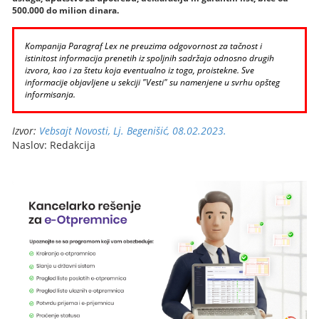
500.000 do milion dinara.
Kompanija Paragraf Lex ne preuzima odgovornost za tačnost i
istinitost informacija prenetih iz spoljnih sadržaja odnosno drugih
izvora, kao i za štetu koja eventualno iz toga, proistekne. Sve
informacije objavljene u sekciji "Vesti" su namenjene u svrhu opšteg
informisanja.
Izvor:
Vebsajt Novosti, Lj. Begenišić, 08.02.2023.
Naslov: Redakcija