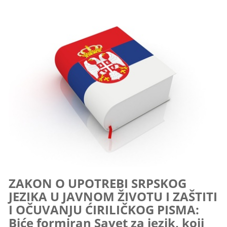
ZAKON O UPOTREBI SRPSKOG
JEZIKA U JAVNOM ŽIVOTU I ZAŠTITI
I OČUVANJU ĆIRILIČKOG PISMA:
Biće formiran Savet za jezik, koji