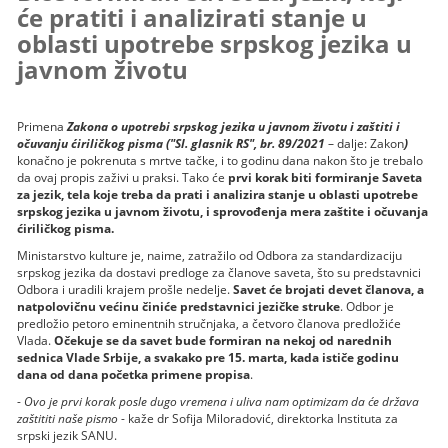
će pratiti i analizirati stanje u
oblasti upotrebe srpskog jezika u
javnom životu
Primena
Zakona o upotrebi srpskog jezika u javnom životu i zaštiti i
očuvanju ćiriličkog pisma ("Sl. glasnik RS", br. 89/2021
– dalje: Zakon
)
konačno je pokrenuta s mrtve tačke, i to godinu dana nakon što je trebalo
da ovaj propis zaživi u praksi. Tako će
prvi korak biti formiranje Saveta
za jezik, tela koje treba da prati i analizira stanje u oblasti upotrebe
srpskog jezika u javnom životu, i sprovođenja mera zaštite i očuvanja
ćiriličkog pisma.
Ministarstvo kulture je, naime, zatražilo od Odbora za standardizaciju
srpskog jezika da dostavi predloge za članove saveta, što su predstavnici
Odbora i uradili krajem prošle nedelje.
Savet će brojati devet članova, a
natpolovičnu većinu činiće predstavnici jezičke struke
. Odbor je
predložio petoro eminentnih stručnjaka, a četvoro članova predložiće
Vlada.
Očekuje se da savet bude formiran na nekoj od narednih
sednica Vlade Srbije, a svakako pre 15. marta, kada ističe godinu
dana od dana početka primene propisa
.
-
Ovo je prvi korak posle dugo vremena i uliva nam optimizam da će država
zaštititi naše pismo
- kaže dr Sofija Miloradović, direktorka Instituta za
srpski jezik SANU.