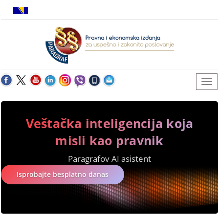
Veštačka inteligencija koja
misli kao pravnik
Paragrafov AI asistent
Isprobajte besplatno danas