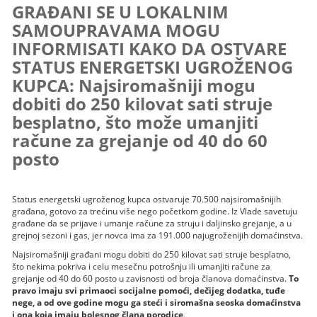
GRAĐANI SE U LOKALNIM
SAMOUPRAVAMA MOGU
INFORMISATI KAKO DA OSTVARE
STATUS ENERGETSKI UGROŽENOG
KUPCA: Najsiromašniji mogu
dobiti do 250 kilovat sati struje
besplatno, što može umanjiti
račune za grejanje od 40 do 60
posto
Status energetski ugroženog kupca ostvaruje 70.500 najsiromašnijih
građana, gotovo za trećinu više nego početkom godine. Iz Vlade savetuju
građane da se prijave i umanje račune za struju i daljinsko grejanje, a u
grejnoj sezoni i gas, jer novca ima za 191.000 najugroženijih domaćinstva.
Najsiromašniji građani mogu dobiti do 250 kilovat sati struje besplatno,
što nekima pokriva i celu mesečnu potrošnju ili umanjiti račune za
grejanje od 40 do 60 posto u zavisnosti od broja članova domaćinstva.
To
pravo imaju svi primaoci socijalne pomoći, dečijeg dodatka, tuđe
nege, a od ove godine mogu ga steći i siromašna seoska domaćinstva
i ona koja imaju bolesnog člana porodice
.