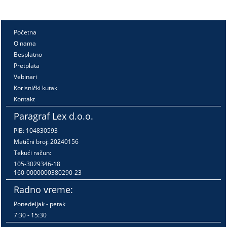
Početna
O nama
Besplatno
Pretplata
Vebinari
Korisnički kutak
Kontakt
Paragraf Lex d.o.o.
PIB: 104830593
Matični broj: 20240156
Tekući račun:
105-3029346-18
160-0000000380290-23
Radno vreme:
Ponedeljak - petak
7:30 - 15:30