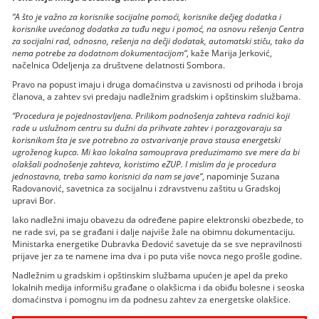
“A što je važno za korisnike socijalne pomoći, korisnike dečjeg dodatka i
korisnike uvećanog dodatka za tuđu negu i pomoć, na osnovu rešenja Centra
za socijalni rad, odnosno, rešenja na dečji dodatak, automatski stiču, tako da
nema potrebe za dodatnom dokumentacijom“
, kaže Marija Jerković,
načelnica Odeljenja za društvene delatnosti Sombora.
Pravo na popust imaju i druga domaćinstva u zavisnosti od prihoda i broja
članova, a zahtev svi predaju nadležnim gradskim i opštinskim službama.
“Procedura je pojednostavljena. Prilikom podnošenja zahteva radnici koji
rade u uslužnom centru su dužni da prihvate zahtev i porazgovaraju sa
korisnikom šta je sve potrebno za ostvarivanje prava stausa energetski
ugroženog kupca. Mi kao lokalna samouprava preduzimamo sve mere da bi
olakšali podnošenje zahteva, koristimo eZUP. I mislim da je procedura
jednostavna, treba samo korisnici da nam se jave“
, napominje Suzana
Radovanović, savetnica za socijalnu i zdravstvenu zaštitu u Gradskoj
upravi Bor.
Iako nadležni imaju obavezu da određene papire elektronski obezbede, to
ne rade svi, pa se građani i dalje najviše žale na obimnu dokumentaciju.
Ministarka energetike Dubravka Đedović savetuje da se sve nepravilnosti
prijave jer za te namene ima dva i po puta više novca nego prošle godine.
Nadležnim u gradskim i opštinskim službama upućen je apel da preko
lokalnih medija informišu građane o olakšicma i da obiđu bolesne i seoska
domaćinstva i pomognu im da podnesu zahtev za energetske olakšice.