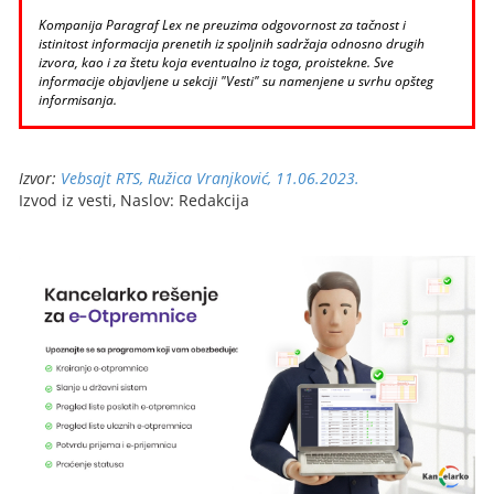
Kompanija Paragraf Lex ne preuzima odgovornost za tačnost i
istinitost informacija prenetih iz spoljnih sadržaja odnosno drugih
izvora, kao i za štetu koja eventualno iz toga, proistekne. Sve
informacije objavljene u sekciji "Vesti" su namenjene u svrhu opšteg
informisanja.
Izvor:
Vebsajt RTS, Ružica Vranjković, 11.06.2023.
Izvod iz vesti, Naslov: Redakcija