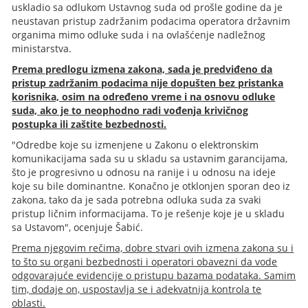
uskladio sa odlukom Ustavnog suda od prošle godine da je
neustavan pristup zadržanim podacima operatora državnim
organima mimo odluke suda i na ovlašćenje nadležnog
ministarstva.
Prema predlogu izmena zakona, sada je predviđeno da
pristup zadržanim podacima nije dopušten bez pristanka
korisnika, osim na određeno vreme i na osnovu odluke
suda, ako je to neophodno radi vođenja krivičnog
postupka ili zaštite bezbednosti.
"Odredbe koje su izmenjene u Zakonu o elektronskim
komunikacijama sada su u skladu sa ustavnim garancijama,
što je progresivno u odnosu na ranije i u odnosu na ideje
koje su bile dominantne. Konačno je otklonjen sporan deo iz
zakona, tako da je sada potrebna odluka suda za svaki
pristup ličnim informacijama. To je rešenje koje je u skladu
sa Ustavom", ocenjuje Šabić.
Prema njegovim rečima, dobre stvari ovih izmena zakona su i
to što su organi bezbednosti i operatori obavezni da vode
odgovarajuće evidencije o pristupu bazama podataka. Samim
tim, dodaje on, uspostavlja se i adekvatnija kontrola te
oblasti.