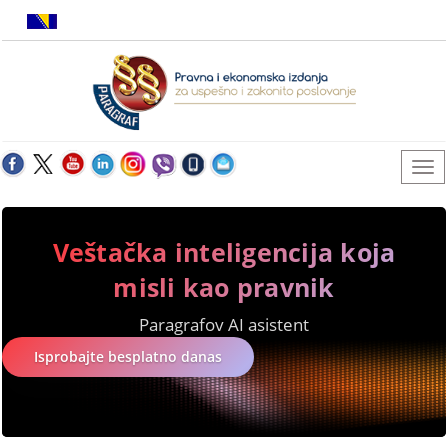
Veštačka inteligencija koja
misli kao pravnik
Paragrafov AI asistent
Isprobajte besplatno danas