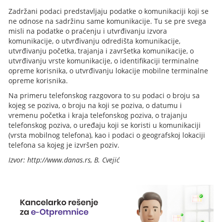
Zadržani podaci predstavljaju podatke o komunikaciji koji se
ne odnose na sadržinu same komunikacije. Tu se pre svega
misli na podatke o praćenju i utvrđivanju izvora
komunikacije, o utvrđivanju odredišta komunikacije,
utvrđivanju početka, trajanja i završetka komunikacije, o
utvrđivanju vrste komunikacije, o identifikaciji terminalne
opreme korisnika, o utvrđivanju lokacije mobilne terminalne
opreme korisnika.
Na primeru telefonskog razgovora to su podaci o broju sa
kojeg se poziva, o broju na koji se poziva, o datumu i
vremenu početka i kraja telefonskog poziva, o trajanju
telefonskog poziva, o uređaju koji se koristi u komunikaciji
(vrsta mobilnog telefona), kao i podaci o geografskoj lokaciji
telefona sa kojeg je izvršen poziv.
Izvor: http://www.danas.rs, B. Cvejić