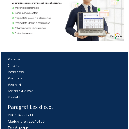
Početna
O nama
Besplatno
Pretplata
Vebinari
Korisnički kutak
Kontakt
Paragraf Lex d.o.o.
PIB: 104830593
Matični broj: 20240156
Tekući račun: