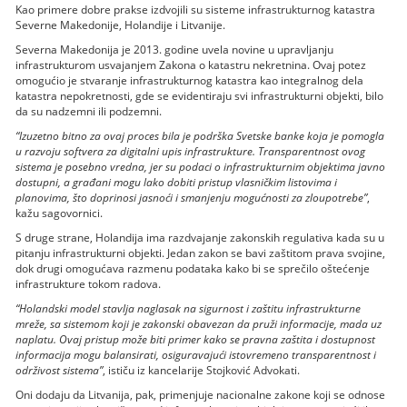
Kao primere dobre prakse izdvojili su sisteme infrastrukturnog katastra
Severne Makedonije, Holandije i Litvanije.
Severna Makedonija je 2013. godine uvela novine u upravljanju
infrastrukturom usvajanjem Zakona o katastru nekretnina. Ovaj potez
omogućio je stvaranje infrastrukturnog katastra kao integralnog dela
katastra nepokretnosti, gde se evidentiraju svi infrastrukturni objekti, bilo
da su nadzemni ili podzemni.
“Izuzetno bitno za ovaj proces bila je podrška Svetske banke koja je pomogla
u razvoju softvera za digitalni upis infrastrukture. Transparentnost ovog
sistema je posebno vredna, jer su podaci o infrastrukturnim objektima javno
dostupni, a građani mogu lako dobiti pristup vlasničkim listovima i
planovima, što doprinosi jasnoći i smanjenju mogućnosti za zloupotrebe”
,
kažu sagovornici.
S druge strane, Holandija ima razdvajanje zakonskih regulativa kada su u
pitanju infrastrukturni objekti. Jedan zakon se bavi zaštitom prava svojine,
dok drugi omogućava razmenu podataka kako bi se sprečilo oštećenje
infrastrukture tokom radova.
“Holandski model stavlja naglasak na sigurnost i zaštitu infrastrukturne
mreže, sa sistemom koji je zakonski obavezan da pruži informacije, mada uz
naplatu. Ovaj pristup može biti primer kako se pravna zaštita i dostupnost
informacija mogu balansirati, osiguravajući istovremeno transparentnost i
održivost sistema”
, ističu iz kancelarije Stojković Advokati.
Oni dodaju da Litvanija, pak, primenjuje nacionalne zakone koji se odnose