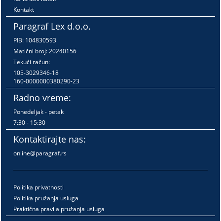
Kontakt
Paragraf Lex d.o.o.
PIB: 104830593
Matični broj: 20240156
Tekući račun:
105-3029346-18
160-0000000380290-23
Radno vreme:
Ponedeljak - petak
7:30 - 15:30
Kontaktirajte nas:
online@paragraf.rs
Politika privatnosti
Politika pružanja usluga
Praktična pravila pružanja usluga