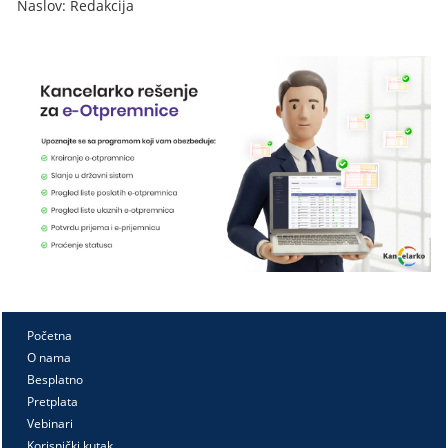
Naslov: Redakcija
Početna
O nama
Besplatno
Pretplata
Vebinari
Korisnički kutak