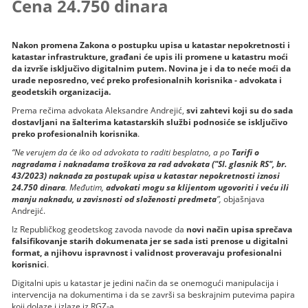
Cena 24.750 dinara
Nakon promena Zakona o postupku upisa u katastar nepokretnosti i
katastar infrastrukture, građani će upis ili promene u katastru moći
da izvrše isključivo digitalnim putem. Novina je i da to neće moći da
urade neposredno, već preko profesionalnih korisnika - advokata i
geodetskih organizacija.
Prema rečima advokata Aleksandre Andrejić,
svi zahtevi koji su do sada
dostavljani na šalterima katastarskih službi podnosiće se isključivo
preko profesionalnih korisnika
.
“Ne verujem da će iko od advokata to raditi besplatno, a po
Tarifi o
nagradama i naknadama troškova za rad advokata ("Sl. glasnik RS", br.
43/2023)
naknada za postupak upisa u katastar nepokretnosti iznosi
24.750 dinara
. Međutim,
advokati mogu sa klijentom ugovoriti i veću ili
manju naknadu, u zavisnosti od složenosti predmeta
”,
objašnjava
Andrejić.
Iz Republičkog geodetskog zavoda navode da
novi način upisa sprečava
falsifikovanje starih dokumenata jer se sada isti prenose u digitalni
format, a njihovu ispravnost i validnost proveravaju profesionalni
korisnici
.
Digitalni upis u katastar je jedini način da se onemogući manipulacija i
intervencija na dokumentima i da se završi sa beskrajnim putevima papira
koji dolaze i izlaze iz RGZ-a.