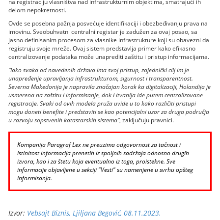
na registraciju vlasništva nad infrastrukturnim objektima, smatrajući ih
delom nepokretnosti.
Ovde se posebna pažnja posvećuje identifikaciji i obezbeđivanju prava na
imovinu. Sveobuhvatni centralni registar je zadužen za ovaj posao, sa
jasno definisanim procesom za vlasnike infrastrukture koji su obavezni da
registruju svoje mreže. Ovaj sistem predstavlja primer kako efikasno
centralizovanje podataka može unaprediti zaštitu i pristup informacijama.
“Iako svaka od navedenih država ima svoj pristup, zajednički cilj im je
unapređenje upravljanja infrastrukturom, sigurnost i transparentnost.
Severna Makedonija je napravila značajan korak ka digitalizaciji, Holandija je
usmerena na zaštitu i informisanje, dok Litvanija ide putem centralizovane
registracije. Svaki od ovih modela pruža uvide u to kako različiti pristupi
mogu doneti benefite i predstaviti se kao potencijalni uzor za druga područja
u razvoju sopstvenih katastarskih sistema”
, zaključuju pravnici.
Kompanija Paragraf Lex ne preuzima odgovornost za tačnost i
istinitost informacija prenetih iz spoljnih sadržaja odnosno drugih
izvora, kao i za štetu koja eventualno iz toga, proistekne. Sve
informacije objavljene u sekciji "Vesti" su namenjene u svrhu opšteg
informisanja.
Izvor:
Vebsajt Biznis, Ljiljana Begović, 08.11.2023.