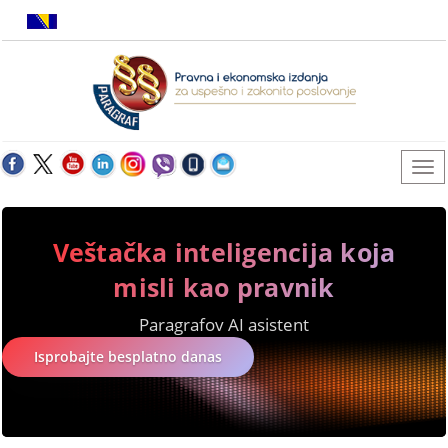
Veštačka inteligencija koja
misli kao pravnik
Paragrafov AI asistent
Isprobajte besplatno danas