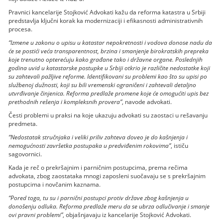
Pravnici kancelarije Stojković Advokati kažu da reforma katastra u Srbiji
predstavlja ključni korak ka modernizaciji i efikasnosti administrativnih
procesa.
“Izmene u zakonu o upisu u katastar nepokretnosti i vodova donose nadu da
će se postići veća transparentnost, brzina i smanjenje birokratskih prepreka
koje trenutno opterećuju kako građane tako i državne organe. Poslednjih
godina uvid u katastarske postupke u Srbiji otkrio je različite nedostatke koji
su zahtevali pažljive reforme. Identifikovani su problemi kao što su upisi po
službenoj dužnosti, koji su bili vremenski ograničeni i zahtevali detaljno
utvrđivanje činjenica. Reforma predlaže promene koje će omogućiti upis bez
prethodnih rešenja i kompleksnih provera”
, navode advokati.
Česti problemi u praksi na koje ukazuju advokati su zaostaci u rešavanju
predmeta.
“Nedostatak stručnjaka i veliki priliv zahteva doveo je do kašnjenja i
nemogućnosti završetka postupaka u predviđenim rokovima”
, ističu
sagovornici.
Kada je reč o prekršajnim i parničnim postupcima, prema rečima
advokata, zbog zaostataka mnogi zaposleni suočavaju se s prekršajnim
postupcima i novčanim kaznama.
“Pored toga, tu su i parnični postupci protiv države zbog kašnjenja u
donošenju odluka. Reforma predlaže meru da se ubrza odlučivanje i smanje
ovi pravni problemi”
, objašnjavaju iz kancelarije Stojković Advokati.