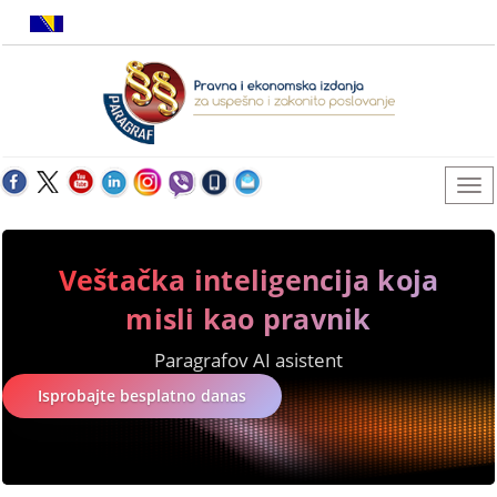
Veštačka inteligencija koja
misli kao pravnik
Paragrafov AI asistent
Isprobajte besplatno danas