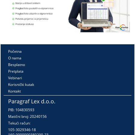
Početna
O nama
Besplatno
Pretplata
Vebinari
Korisnički kutak
Kontakt
Paragraf Lex d.o.o.
PIB: 104830593
Matični broj: 20240156
Tekući račun:
105-3029346-18
160-0000000380290-23