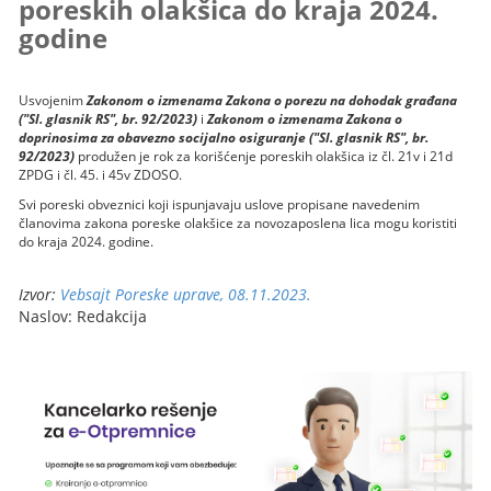
poreskih olakšica do kraja 2024.
godine
Usvojenim
Zakonom o izmenama Zakona o porezu na dohodak građana
("Sl. glasnik RS", br. 92/2023)
i
Zakonom o izmenama Zakona o
doprinosima za obavezno socijalno osiguranje
("Sl. glasnik RS", br.
92/2023)
produžen je rok za korišćenje poreskih olakšica iz čl. 21v i 21d
ZPDG i čl. 45. i 45v ZDOSO.
Svi poreski obveznici koji ispunjavaju uslove propisane navedenim
članovima zakona poreske olakšice za novozaposlena lica mogu koristiti
do kraja 2024. godine.
Izvor:
Vebsajt Poreske uprave, 08.11.2023.
Naslov: Redakcija