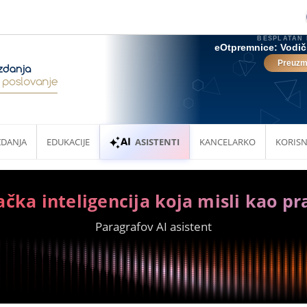
ZDANJA
EDUKACIJE
ASISTENTI
KANCELARKO
KORISN
ačka inteligencija koja misli kao pr
Paragrafov AI asistent