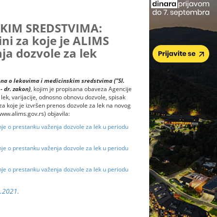
KIM SREDSTVIMA:
ni za koje je ALIMS
ja dozvole za lek
na o lekovima i medicinskim sredstvima ("Sl.
- dr. zakon)
, kojim je propisana obaveza Agencije
 lek, varijacije, odnosno obnovu dozvole, spisak
 za koje je izvršen prenos dozvole za lek na novog
ww.alims.gov.rs) objavila:
nje o prestanku važenja dozvole za lek u periodu
nje o prestanku važenja dozvole za lek u periodu
nje o prestanku važenja dozvole za lek u periodu
0.2021.