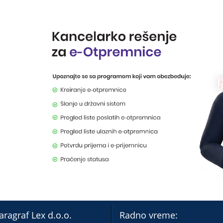
aragraf Lex d.o.o.
Radno vreme: