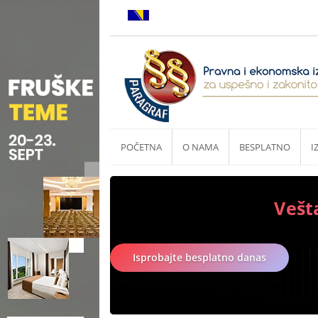
POČETNA
O NAMA
BESPLATNO
I
Vešt
Isprobajte besplatno danas