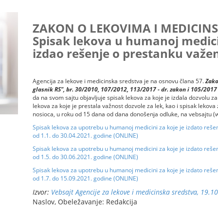
ZAKON O LEKOVIMA I MEDICINS
Spisak lekova u humanoj medici
izdao rešenje o prestanku važen
Agencija za lekove i medicinska sredstva je na osnovu člana 57.
Zako
glasnik RS", br. 30/2010, 107/2012, 113/2017 - dr. zakon i 105/2017 
da na svom sajtu objavljuje spisak lekova za koje je izdala dozvolu za
lekova za koje je prestala važnost dozvole za lek, kao i spisak lekova
nosioca, u roku od 15 dana od dana donošenja odluke, na vebsajtu (w
Spisak lekova za upotrebu u humanoj medicini za koje je izdato reše
od 1.1. do 30.04.2021. godine (ONLINE)
Spisak lekova za upotrebu u humanoj medicini za koje je izdato reše
od 1.5. do 30.06.2021. godine (ONLINE)
Spisak lekova za upotrebu u humanoj medicini za koje je izdato reše
od 1.7. do 15.09.2021. godine (ONLINE)
Izvor:
Vebsajt Agencije za lekove i medicinska sredstva, 19.1
Naslov, Obeležavanje: Redakcija