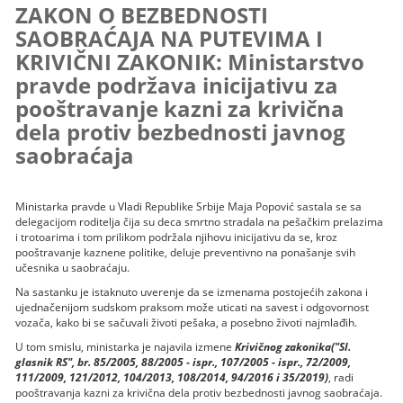
ZAKON O BEZBEDNOSTI
SAOBRAĆAJA NA PUTEVIMA I
KRIVIČNI ZAKONIK: Ministarstvo
pravde podržava inicijativu za
pooštravanje kazni za krivična
dela protiv bezbednosti javnog
saobraćaja
Ministarka pravde u Vladi Republike Srbije Maja Popović sastala se sa
delegacijom roditelja čija su deca smrtno stradala na pešačkim prelazima
i trotoarima i tom prilikom podržala njihovu inicijativu da se, kroz
pooštravanje kaznene politike, deluje preventivno na ponašanje svih
učesnika u saobraćaju.
Na sastanku je istaknuto uverenje da se izmenama postojećih zakona i
ujednačenijom sudskom praksom može uticati na savest i odgovornost
vozača, kako bi se sačuvali životi pešaka, a posebno životi najmlađih.
U tom smislu, ministarka je najavila izmene
Krivičnog zakonika
("Sl.
glasnik RS", br. 85/2005, 88/2005 - ispr., 107/2005 - ispr., 72/2009,
111/2009, 121/2012, 104/2013, 108/2014, 94/2016 i 35/2019)
, radi
pooštravanja kazni za krivična dela protiv bezbednosti javnog saobraćaja.