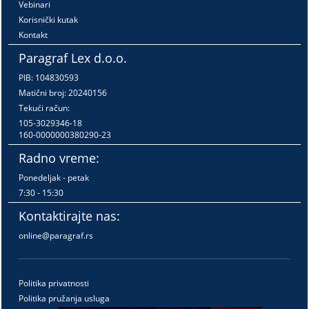
Vebinari
Korisnički kutak
Kontakt
Paragraf Lex d.o.o.
PIB: 104830593
Matični broj: 20240156
Tekući račun:
105-3029346-18
160-0000000380290-23
Radno vreme:
Ponedeljak - petak
7:30 - 15:30
Kontaktirajte nas:
online@paragraf.rs
Politika privatnosti
Politika pružanja usluga