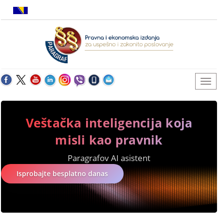
Veštačka inteligencija koja
misli kao pravnik
Paragrafov AI asistent
Isprobajte besplatno danas