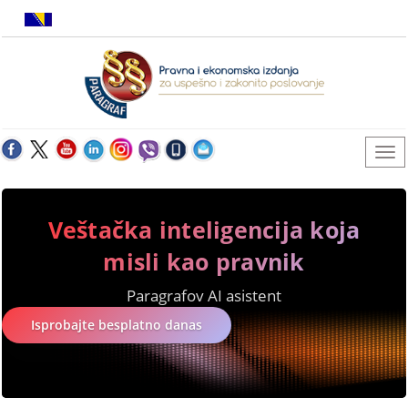
Veštačka inteligencija koja
misli kao pravnik
Paragrafov AI asistent
Isprobajte besplatno danas