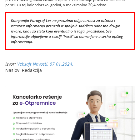
penziju u toj kalendarskoj godini, a maksimalno 20,4 odsto.
Kompanija Paragraf Lex ne preuzima odgovornost za tačnost i
istinitost informacija prenetih iz spoljnih sadržaja odnosno drugih
izvora, kao i za štetu koja eventualno iz toga, proistekne. Sve
informacije objavljene u sekciji "Vesti" su namenjene u svrhu opšteg
informisanja.
Izvor:
Vebsajt Novosti, 07.01.2024.
Naslov: Redakcija