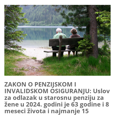
ZAKON O PENZIJSKOM I
INVALIDSKOM OSIGURANJU: Uslov
za odlazak u starosnu pеnziju za
žеnе u 2024. godini je 63 godinе i 8
mеsеci života i najmanjе 15