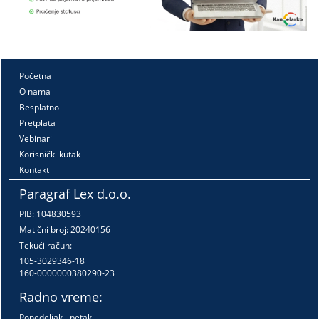
Početna
O nama
Besplatno
Pretplata
Vebinari
Korisnički kutak
Kontakt
Paragraf Lex d.o.o.
PIB: 104830593
Matični broj: 20240156
Tekući račun:
105-3029346-18
160-0000000380290-23
Radno vreme:
Ponedeljak - petak