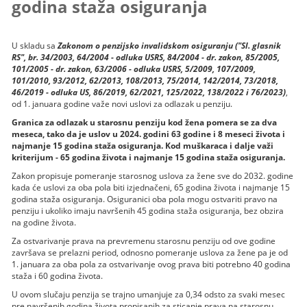
godina staža osiguranja
U skladu sa
Zakonom o penzijsko invalidskom osiguranju ("Sl. glasnik
RS", br. 34/2003, 64/2004 - odluka USRS, 84/2004 - dr. zakon, 85/2005,
101/2005 - dr. zakon, 63/2006 - odluka USRS, 5/2009, 107/2009,
101/2010, 93/2012, 62/2013, 108/2013, 75/2014, 142/2014, 73/2018,
46/2019 - odluka US, 86/2019, 62/2021, 125/2022, 138/2022 i 76/2023)
,
od 1. januara godine važe novi uslovi za odlazak u penziju.
Granica za odlazak u starosnu penziju kod žena pomera se za dva
meseca, tako da je uslov u 2024. godini 63 godine i 8 meseci života i
najmanje 15 godina staža osiguranja. Kod muškaraca i dalje važi
kriterijum - 65 godina života i najmanje 15 godina staža osiguranja.
Zakon propisuje pomeranje starosnog uslova za žene sve do 2032. godine
kada će uslovi za oba pola biti izjednačeni, 65 godina života i najmanje 15
godina staža osiguranja. Osiguranici oba pola mogu ostvariti pravo na
penziju i ukoliko imaju navršenih 45 godina staža osiguranja, bez obzira
na godine života.
Za ostvarivanje prava na prevremenu starosnu penziju od ove godine
završava se prelazni period, odnosno pomeranje uslova za žene pa je od
1. januara za oba pola za ostvarivanje ovog prava biti potrebno 40 godina
staža i 60 godina života.
U ovom slučaju penzija se trajno umanjuje za 0,34 odsto za svaki mesec
pre navršenih godina života propisanih za sticanje prava na starosnu