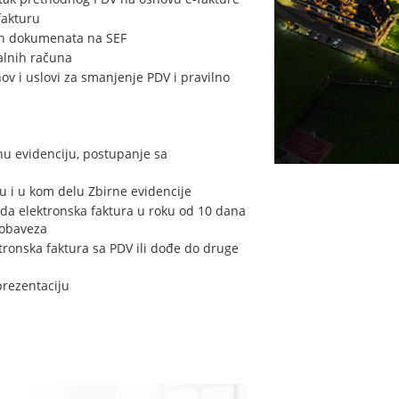
fakturu
gih dokumenata na SEF
kalnih računa
v i uslovi za smanjenje PDV i pravilno
nu evidenciju, postupanje sa
ju i u kom delu Zbirne evidencije
zda elektronska faktura u roku od 10 dana
 obaveza
tronska faktura sa PDV ili dođe do druge
prezentaciju