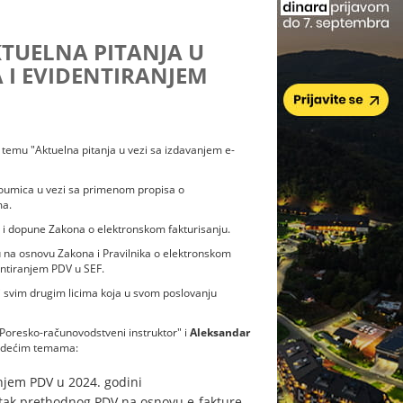
TUELNA PITANJA U
 I EVIDENTIRANJEM
 temu "Aktuelna pitanja u vezi sa izdavanjem e-
doumica u vezi sa primenom propisa o
ma.
i dopune Zakona o elektronskom fakturisanju.
u na osnovu Zakona i Pravilnika o elektronskom
entiranjem PDV u SEF.
 svim drugim licima koja u svom poslovanju
Poresko-računovodstveni instruktor" i
Aleksandar
sledećim temama:
anjem PDV u 2024. godini
itak prethodnog PDV na osnovu e-fakture