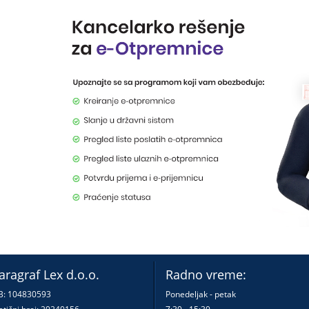
aragraf Lex d.o.o.
Radno vreme:
B: 104830593
Ponedeljak - petak