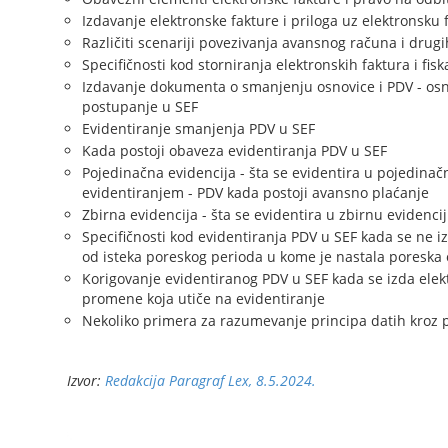
Izdavanje elektronske fakture i priloga uz elektronsku 
Različiti scenariji povezivanja avansnog računa i dru
Specifičnosti kod storniranja elektronskih faktura i fis
Izdavanje dokumenta o smanjenju osnovice i PDV - osno
postupanje u SEF
Evidentiranje smanjenja PDV u SEF
Kada postoji obaveza evidentiranja PDV u SEF
Pojedinačna evidencija - šta se evidentira u pojedinač
evidentiranjem - PDV kada postoji avansno plaćanje
Zbirna evidencija - šta se evidentira u zbirnu evidenci
Specifičnosti kod evidentiranja PDV u SEF kada se ne i
od isteka poreskog perioda u kome je nastala poreska
Korigovanje evidentiranog PDV u SEF kada se izda elek
promene koja utiče na evidentiranje
Nekoliko primera za razumevanje principa datih kroz 
Izvor:
Redakcija Paragraf Lex, 8.5.2024.