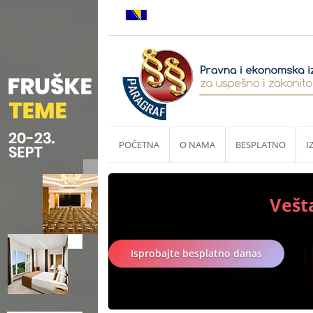
POČETNA
O NAMA
BESPLATNO
I
Vešt
Isprobajte besplatno danas