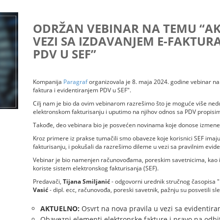
ODRŽAN VEBINAR NA TEMU “AK
VEZI SA IZDAVANJEM E-FAKTURA
PDV U SEF”
Kompanija
Paragraf
organizovala je 8. maja 2024. godine vebinar na
faktura i evidentiranjem PDV u SEF".
Cilj nam je bio da ovim vebinarom razrešimo što je moguće više ne
elektronskom fakturisanju i uputimo na njihov odnos sa PDV propisi
Takođe, deo vebinara bio je posvećen novinama koje donose izmene 
Kroz primere iz prakse tumačili smo obaveze koje korisnici SEF imaj
fakturisanju, i pokušali da razrešimo dileme u vezi sa pravilnim evid
Vebinar je bio namenjen računovođama, poreskim savetnicima, kao i
koriste sistem elektronskog fakturisanja (SEF).
Predavači,
Tijana Smiljanić
- odgovorni urednik stručnog časopisa "
Vasić
- dipl. ecc, računovođa, poreski savetnik, pažnju su posvetili 
AKTUELNO:
Osvrt na nova pravila u vezi sa evidentir
Obavezni elementi elektronske fakture i pravo na odb