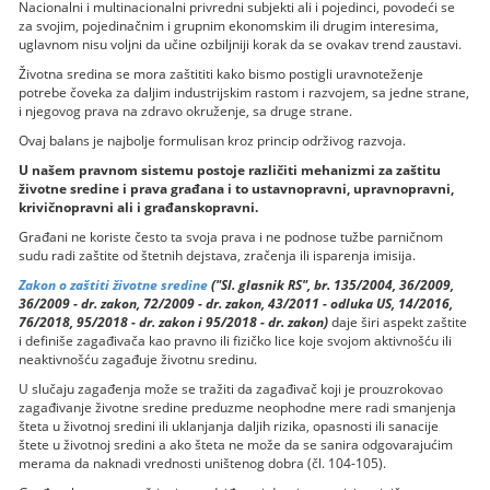
Nacionalni i multinacionalni privredni subjekti ali i pojedinci, povodeći se
za svojim, pojedinačnim i grupnim ekonomskim ili drugim interesima,
uglavnom nisu voljni da učine ozbiljniji korak da se ovakav trend zaustavi.
Životna sredina se mora zaštititi kako bismo postigli uravnoteženje
potrebe čoveka za daljim industrijskim rastom i razvojem, sa jedne strane,
i njegovog prava na zdravo okruženje, sa druge strane.
Ovaj balans je najbolje formulisan kroz princip održivog razvoja.
U našem pravnom sistemu postoje različiti mehanizmi za zaštitu
životne sredine i prava građana i to ustavnopravni, upravnopravni,
krivičnopravni ali i građanskopravni.
Građani ne koriste često ta svoja prava i ne podnose tužbe parničnom
sudu radi zaštite od štetnih dejstava, zračenja ili isparenja imisija.
Zakon o zaštiti životne sredine
("Sl. glasnik RS", br. 135/2004, 36/2009,
36/2009 - dr. zakon, 72/2009 - dr. zakon, 43/2011 - odluka US, 14/2016,
76/2018, 95/2018 - dr. zakon i 95/2018 - dr. zakon)
daje širi aspekt zaštite
i definiše zagađivača kao pravno ili fizičko lice koje svojom aktivnošću ili
neaktivnošću zagađuje životnu sredinu.
U slučaju zagađenja može se tražiti da zagađivač koji je prouzrokovao
zagađivanje životne sredine preduzme neophodne mere radi smanjenja
šteta u životnoj sredini ili uklanjanja daljih rizika, opasnosti ili sanacije
štete u životnoj sredini a ako šteta ne može da se sanira odgovarajućim
merama da naknadi vrednosti uništenog dobra (čl. 104-105).