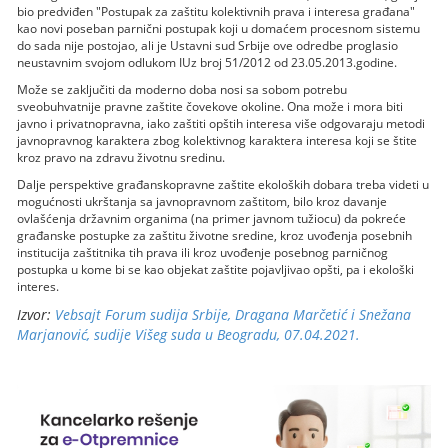
bio predviđen "Postupak za zaštitu kolektivnih prava i interesa građana"
kao novi poseban parnični postupak koji u domaćem procesnom sistemu
do sada nije postojao, ali je Ustavni sud Srbije ove odredbe proglasio
neustavnim svojom odlukom IUz broj 51/2012 od 23.05.2013.godine.
Može se zaključiti da moderno doba nosi sa sobom potrebu
sveobuhvatnije pravne zaštite čovekove okoline. Ona može i mora biti
javno i privatnopravna, iako zaštiti opštih interesa više odgovaraju metodi
javnopravnog karaktera zbog kolektivnog karaktera interesa koji se štite
kroz pravo na zdravu životnu sredinu.
Dalje perspektive građanskopravne zaštite ekoloških dobara treba videti u
mogućnosti ukrštanja sa javnopravnom zaštitom, bilo kroz davanje
ovlašćenja državnim organima (na primer javnom tužiocu) da pokreće
građanske postupke za zaštitu životne sredine, kroz uvođenja posebnih
institucija zaštitnika tih prava ili kroz uvođenje posebnog parničnog
postupka u kome bi se kao objekat zaštite pojavljivao opšti, pa i ekološki
interes.
Izvor:
Vebsajt Forum sudija Srbije, Dragana Marčetić i Snežana
Marjanović, sudije Višeg suda u Beogradu, 07.04.2021.