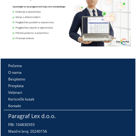
Početna
O nama
Besplatno
Pretplata
Vebinari
Korisnički kutak
Kontakt
Paragraf Lex d.o.o.
PIB: 104830593
Matični broj: 20240156