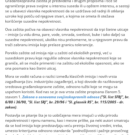
Građanskopravna zaštita je predviđena i drugim propisima i tiče se
ograničenje prava svojine u interesu suseda ili u opštem interesu, a sastoji
se u obavezi vlasnika nepokretnosti da se uzdržava od radnji ili otklanja
uzroke koji potiču od njegove stvari, a kojima se ometa ili otežava
korišćenje susedne nepokretnost.
Ova zaštita počiva na obavezi vlasnika nepokretnosti da trpi štetne uticaje
– imisije (u vidu dima, pare, vode, smrada, svetlosti, buke i tako dalje) sa
susedne nepokretnosti, ukoliko nisu prekomerne, te u njegovom pravu da
traži zabranu imisija koje prelaze granicu tolerancije.
Poreklo zaštite od imisija nije u zaštiti od ekoloških pretnji, već u
susedskom pravu koje reguliše odnose vlasnika nepokretnosti koje se
graniče, ali se može primeniti i na zaštitu od ekološke opasnosti, ako se
ona posmatra kao štetni uticaj.
Mora se voditi računa o razlici između klasičnih imisija i novih vrsta
zagađivanja (tzv. industrijsko zagađenje), a koji dovode do razlikovanja
sredstava građanskopravne zaštite, odnosno tužbi koje se mogu sa
uspehom koristiti. Kod nas se je ova vrsta zaštite propisana članom 5.
stavom 1.
Zakona o osnovama svojinskopravnih odnosa
("Sl. list SFRJ", br.
6/80 i 36/90, "Sl. list SRJ", br. 29/96 i "Sl. glasnik RS", br. 115/2005 - dr.
zakon)
.
Postavlja se pitanje šta je to uobičajena mera imajući u vidu prirodu
nepokretnosti i njenu namenu, kao i mesne prilike, pa neki autori smatraju
da se kod imisija koje predstavljaju veću pretnju životnoj sredini, treba,
umesto kriterijuma odnosno standarda "podnošljivosti i pažnje prosečnog