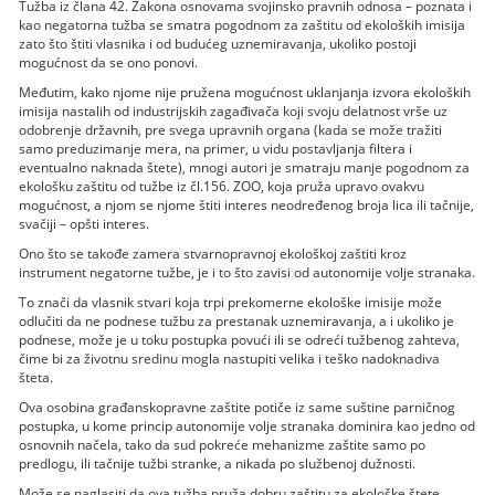
Tužba iz člana 42. Zakona osnovama svojinsko pravnih odnosa – poznata i
kao negatorna tužba se smatra pogodnom za zaštitu od ekoloških imisija
zato što štiti vlasnika i od budućeg uznemiravanja, ukoliko postoji
mogućnost da se ono ponovi.
Međutim, kako njome nije pružena mogućnost uklanjanja izvora ekoloških
imisija nastalih od industrijskih zagađivača koji svoju delatnost vrše uz
odobrenje državnih, pre svega upravnih organa (kada se može tražiti
samo preduzimanje mera, na primer, u vidu postavljanja filtera i
eventualno naknada štete), mnogi autori je smatraju manje pogodnom za
ekološku zaštitu od tužbe iz čl.156. ZOO, koja pruža upravo ovakvu
mogućnost, a njom se njome štiti interes neodređenog broja lica ili tačnije,
svačiji – opšti interes.
Ono što se takođe zamera stvarnopravnoj ekološkoj zaštiti kroz
instrument negatorne tužbe, je i to što zavisi od autonomije volje stranaka.
To znači da vlasnik stvari koja trpi prekomerne ekološke imisije može
odlučiti da ne podnese tužbu za prestanak uznemiravanja, a i ukoliko je
podnese, može je u toku postupka povući ili se odreći tužbenog zahteva,
čime bi za životnu sredinu mogla nastupiti velika i teško nadoknadiva
šteta.
Ova osobina građanskopravne zaštite potiče iz same suštine parničnog
postupka, u kome princip autonomije volje stranaka dominira kao jedno od
osnovnih načela, tako da sud pokreće mehanizme zaštite samo po
predlogu, ili tačnije tužbi stranke, a nikada po službenoj dužnosti.
Može se naglasiti da ova tužba pruža dobru zaštitu za ekološke štete