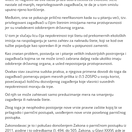
nastale od manjih, neprivilegovanih zagađivača, te da je u tom smislu
uputno njeno korišćenje.
Međutim, ona se pokazuje prilično neefikasnom kada su u pitanju veći, tzv.
privilegovani zagađivači u čijim štetnim imisijama nema protivpravnosti
jer su snabdeveni odobrenjem državnog organa.
U tom je slučaju licu čija nepokretnost trpi štetu od prekomernih ekoloških
imisija na raspolaganju je samo zahtev za naknadu štete, koji se kod ove
tužbe pojavljuje kao sporedan ili je može u potpunosti zameniti.
Kao znatan problem, postavlja se i pitanje velikih industrijskih postrojenja i
zagađivača kojima se ne može izreći zabrana daljeg rada ukoliko imaju
odobrenje državnog organa, a usled nepostojanja protivpravnosti.
Ovakav stav zauzima sudska praksa, a njegova primena dovodi do toga da
zagađivači pomeraju pojam mesnih prilika iz čl.5 ZOSPO u svoju korist,
povećavajući količinu dozvoljenog zagađenja koje vlasnici susednih
nepokretnosti moraju da trpe.
Od njih se može zahtevati samo preduzimanje mera na smanjenju
zagađenja ili naknada štete.
Zbog toga je neophodno postojanje nove vrste pravne zaštite kojoj bi se
prilagodio i parnični postupak, uvođenjem nove vrste posebnog parničnog
postupka.
Zakonodavac je to i pokušao donošenjem Zakona o parničnom postupku iz
2011. godine i to odredbama čl. 494. do 505. Zakona, u Glavi XXXVI, gde je