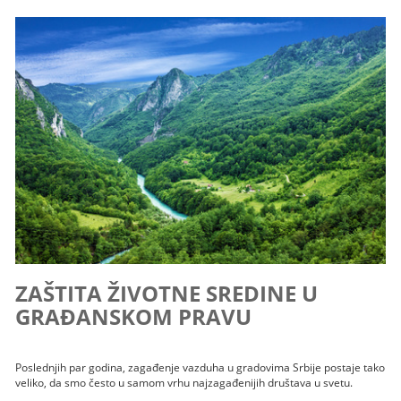
ZAŠTITA ŽIVOTNE SREDINE U
GRAĐANSKOM PRAVU
Poslednjih par godina, zagađenje vazduha u gradovima Srbije postaje tako
veliko, da smo često u samom vrhu najzagađenijih društava u svetu.