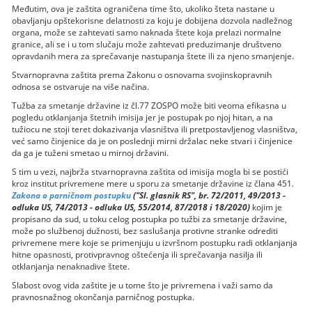
Međutim, ova je zaštita ograničena time što, ukoliko šteta nastane u
obavljanju opštekorisne delatnosti za koju je dobijena dozvola nadležnog
organa, može se zahtevati samo naknada štete koja prelazi normalne
granice, ali se i u tom slučaju može zahtevati preduzimanje društveno
opravdanih mera za sprečavanje nastupanja štete ili za njeno smanjenje.
Stvarnopravna zaštita prema Zakonu o osnovama svojinskopravnih
odnosa se ostvaruje na više načina.
Tužba za smetanje državine iz čl.77 ZOSPO može biti veoma efikasna u
pogledu otklanjanja štetnih imisija jer je postupak po njoj hitan, a na
tužiocu ne stoji teret dokazivanja vlasništva ili pretpostavljenog vlasništva,
već samo činjenice da je on poslednji mirni držalac neke stvari i činjenice
da ga je tuženi smetao u mirnoj državini.
S tim u vezi, najbrža stvarnopravna zaštita od imisija mogla bi se postići
kroz institut privremene mere u sporu za smetanje državine iz člana 451.
Zakona o parničnom postupku
("Sl. glasnik RS", br. 72/2011, 49/2013 -
odluka US, 74/2013 - odluka US, 55/2014, 87/2018 i 18/2020)
kojim je
propisano da sud, u toku celog postupka po tužbi za smetanje državine,
može po službenoj dužnosti, bez saslušanja protivne stranke odrediti
privremene mere koje se primenjuju u izvršnom postupku radi otklanjanja
hitne opasnosti, protivpravnog oštećenja ili sprečavanja nasilja ili
otklanjanja nenaknadive štete.
Slabost ovog vida zaštite je u tome što je privremena i važi samo da
pravnosnažnog okončanja parničnog postupka.