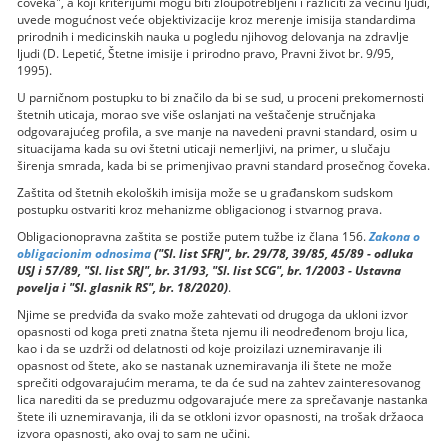
čoveka", a koji kriterijumi mogu biti zloupotrebljeni i različiti za većinu ljudi,
uvede mogućnost veće objektivizacije kroz merenje imisija standardima
prirodnih i medicinskih nauka u pogledu njihovog delovanja na zdravlje
ljudi (D. Lepetić, Štetne imisije i prirodno pravo, Pravni život br. 9/95,
1995).
U parničnom postupku to bi značilo da bi se sud, u proceni prekomernosti
štetnih uticaja, morao sve više oslanjati na veštačenje stručnjaka
odgovarajućeg profila, a sve manje na navedeni pravni standard, osim u
situacijama kada su ovi štetni uticaji nemerljivi, na primer, u slučaju
širenja smrada, kada bi se primenjivao pravni standard prosečnog čoveka.
Zaštita od štetnih ekoloških imisija može se u građanskom sudskom
postupku ostvariti kroz mehanizme obligacionog i stvarnog prava.
Obligacionopravna zaštita se postiže putem tužbe iz člana 156.
Zakona o
obligacionim odnosima
("Sl. list SFRJ", br. 29/78, 39/85, 45/89 - odluka
USJ i 57/89, "Sl. list SRJ", br. 31/93, "Sl. list SCG", br. 1/2003 - Ustavna
povelja i "Sl. glasnik RS", br. 18/2020)
.
Njime se predviđa da svako može zahtevati od drugoga da ukloni izvor
opasnosti od koga preti znatna šteta njemu ili neodređenom broju lica,
kao i da se uzdrži od delatnosti od koje proizilazi uznemiravanje ili
opasnost od štete, ako se nastanak uznemiravanja ili štete ne može
sprečiti odgovarajućim merama, te da će sud na zahtev zainteresovanog
lica narediti da se preduzmu odgovarajuće mere za sprečavanje nastanka
štete ili uznemiravanja, ili da se otkloni izvor opasnosti, na trošak držaoca
izvora opasnosti, ako ovaj to sam ne učini.