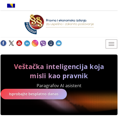
Veštačka inteligencija koja
misli kao pravnik
Paragrafov AI asistent
Isprobajte besplatno danas