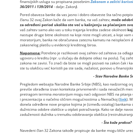
finansijskih usluga su propisana posebnim
Zakonom o zaštiti korisni
36/2011 i 139/2014
- dalje: Zakon
)
.
Pored obaveza banke da vas jasno i dobro obaveste šta tačno potpisu
članu 32 ovaj Zakon kaže da vam banka, na vaš zahtev,
može odobrit
za određeni period ukoliko ste već u kašnjenju sa plaćanjem sv
vaš zahtev samo ako vas u toku trajanja kredita zadese okolnosti
koj
nastupe druge bitne okolnosti na koje niste mogli uticati, a koje vam
moratorijum, banka ne obračunava zateznu kamatu na neisplaćeni du
zakasnelog platišu u evidenciji kreditnog biroa.
Napomena:
Potrebno je razlikovati ovaj zahtev od zahteva za odlag
ugovoru o kreditu (npr. u slučaju da dobijete otkaz na poslu). Taj za
zakona ne zavisi. To znači da biste se mogli pozvati na zakon čak i k
ste tu olakšicu već koristili pa ste sada, nažalost, ponovo u finansij
- Stav Narodne Banke Sr
Pregledom websajta Narodne Banke Srbije (NBS), kao nadzornog org
previše obrađena izvan konteksta privremenih i sada nevažećih mera
pretragom termina
moratorijum
mogu naći odgovori NBS na pitanja u 
i prezentacija o načelno sličnim mogućnostima u Nemačkoj (
link
). 
donela određene nove propise kojima je (između ostalog) bankama doz
dužnicima odobre olakšice u otplati potraživanja. Kako se dalje navo
zaduženosti dužnika u trenutku odobravanja olakšica (restruktuiranj
- Šta kaže praksa
? 
Navedeni član 32 Zakona takođe propisuje da banke mogu bliže uredit