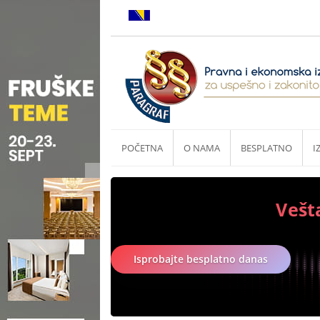
POČETNA
O NAMA
BESPLATNO
I
Vešt
Isprobajte besplatno danas