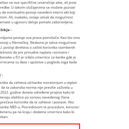
išao na ove specifične unutrašnje akte, ali jeste
dredbe. U takvim slučajevima se možete pozvati
 da eventualno postoji navedeni interni akt koji
ktom. Ali, svakako, ostaje utisak da mogućnost
 nemate u ugovoru deluje pomalo zaboravljena.
Srbije -
zemljama postoje ova prava potrošača. Kao što smo
 postoji u Nemačkoj. Nedavno je takva mogućnost
U, postoji direktiva o zaštiti korisnika stambenih
ležnosti da pre prinudne naplate razmotre i
 banaka u EU je izdalo smernice za banke gde je
rnicama su data i uputstva u pogledu toga kada
 -
isnika da zahteva od banke moratorijum u otplati
 da ta zakonska norma nije previše zaživela u
a 2022. godine donela određene propise kako bi
ahtevaju olakšice po osnovu navedenog člana
prečava korisnike da te zahteve i postave. Ako
 banke NBS-u. Posredstvom te procedure, korisnici
domenu pa na kraju i dodatne smernice kako bi
reban.