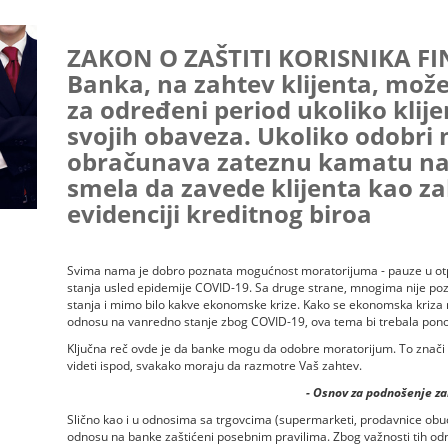
ZAKON O ZAŠTITI KORISNIKA FI
Banka, na zahtev klijenta, mož
za određeni period ukoliko klij
svojih obaveza. Ukoliko odobri
obračunava zateznu kamatu na n
smela da zavede klijenta kao za
evidenciji kreditnog biroa
Svima nama je dobro poznata mogućnost moratorijuma - pauze u otpl
stanja usled epidemije COVID-19. Sa druge strane, mnogima nije po
stanja i mimo bilo kakve ekonomske krize. Kako se ekonomska kriza 
odnosu na vanredno stanje zbog COVID-19, ova tema bi trebala ponov
Ključna reč ovde je da banke mogu da odobre moratorijum. To znači 
videti ispod, svakako moraju da razmotre Vaš zahtev.
- Osnov za podnošenje za
Slično kao i u odnosima sa trgovcima (supermarketi, prodavnice obuće
odnosu na banke zaštićeni posebnim pravilima. Zbog važnosti tih odno