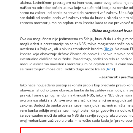
aktima. Letimičnom pretragom na internetu, autor ovog teksta nije na
naišao na odredbe opštih uslova koje su suštinski kopija zakonske o
samo na zakon i od banke zahtevati da razmotri vaš zahtev. U slučaju
ste dobili od banke, onda vaš zahtev treba da bude u skladu sa tim a
zahteva moratorijuma na otplatu rata kredita kada takvo pravo već
- Slične mogućnosti izvan 
Ovakva mogućnost nije jedinstvena za Srbiju, budući da i u drugim 
mogli videti iz prezentacije na sajtu NBS, takva mogućnost načelno
uvedena i u Poljskoj, ali u okviru stambenih kredita (
link
). Na nivou E
kredita koja obavezuje države članice da obavežu banke iz svoje nad
eventualne olakšice za dužnike. Pored toga, nadležno telo za nadzor
među olakšicama naveden i moratorijum na otplatu rata. U ovim sme
se moratorijum može dati i koliko dugo može trajati (
link
)
.
- Zaključak i predlog
Iako načelno gledano postoji zakonski propis koji predviđa pravo kor
obaveza i shodno tome obavezu banke da taj zahtev razmotri, čini se
praksi. Tome u prilog ne idu ni aktivnosti NBS, iako je NBS decembr
ovu praksu olakšala. Ali sve ovo ne znači da korisnici ne mogu da z
zakona. Budući da banke ove zahteve moraju da razmotre, ništa ne s
vam banka odbije ovaj zahtev, mogli biste i da prigovorite na odluku
će eventualno moći da utiču na NBS da razvije svoju praksu u ovom 
ovaj mehanizam zaživeo u praksi - naročito sada kada je (preko)pot