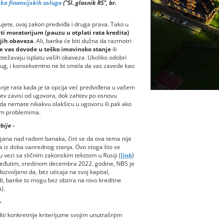
ka finansijskih usluga
("Sl. glasnik RS", br.
jete, ovaj zakon predviđa i druga prava. Tako u
i moratorijum (pauzu u otplati rata kredita)
ojih obaveza
. Ali, banka će biti dužna da razmotri
e vas dovode u teško imovinsko stanje
ili
 otežavaju isplatu vaših obaveza. Ukoliko odobri
g, i konsekventno ne bi smela da vas zavede kao
anje rata kada je ta opcija već predviđena u vašem
htev zavisi od ugovora, dok zahtev po osnovu
ada nemate nikakvu olakšicu u ugovoru ili pak ako
skim problemima.
bije -
ana nad radom banaka, čini se da ova tema nije
 iz doba vanrednog stanja. Ovo stoga što se
vezi sa sličnim zakonskim tekstom u Rusiji (
link
)
Međutim, sredinom decembra 2022. godine, NBS je
voljeno da, bez uticaja na svoj kapital,
di, banke to mogu bez obzira na nivo kreditne
a).
-
i konkretnije kriterijume svojim unutrašnjim