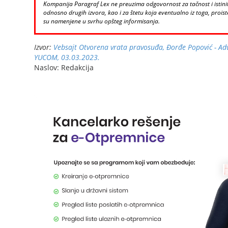
Kompanija Paragraf Lex ne preuzima odgovornost za tačnost i istinito
odnosno drugih izvora, kao i za štetu koja eventualno iz toga, proiste
su namenjene u svrhu opšteg informisanja.
Izvor:
Vebsajt Otvorena vrata pravosuđa, Đorđe Popović - Ad
YUCOM, 03.03.2023.
Naslov: Redakcija