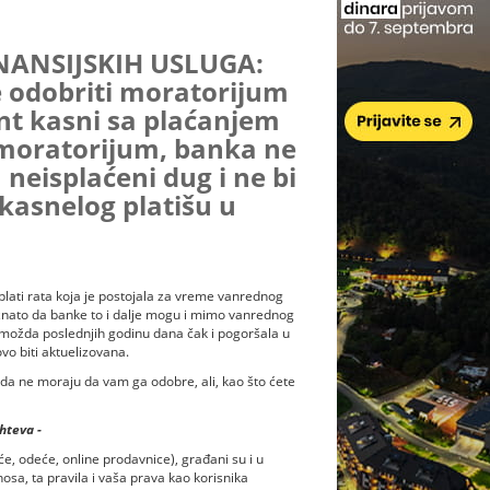
NANSIJSKIH USLUGA:
e odobriti moratorijum
ent kasni sa plaćanjem
 moratorijum, banka ne
eisplaćeni dug i ne bi
kasnelog platišu u
ati rata koja je postojala za vreme vanrednog
znato da banke to i dalje mogu i mimo vanrednog
možda poslednjih godinu dana čak i pogoršala u
o biti aktuelizovana.
da ne moraju da vam ga odobre, ali, kao što ćete
hteva -
, odeće, online prodavnice), građani su i u
sa, ta pravila i vaša prava kao korisnika