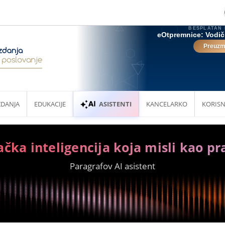
ZDANJA
EDUKACIJE
ASISTENTI
KANCELARKO
KORISN
ačka inteligencija koja misli kao pr
Paragrafov AI asistent