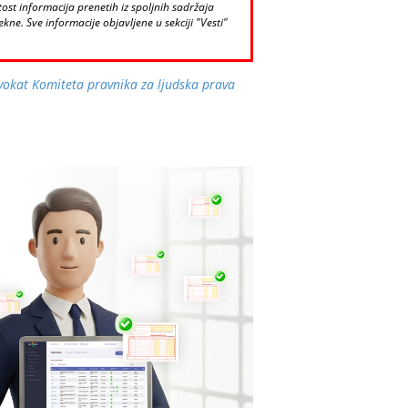
st informacija prenetih iz spoljnih sadržaja
kne. Sve informacije objavljene u sekciji "Vesti"
vokat Komiteta pravnika za ljudska prava