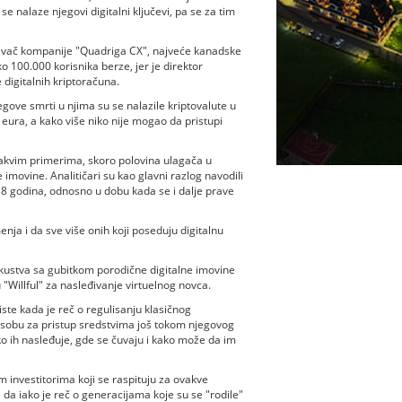
e nalaze njegovi digitalni ključevi, pa se za tim
nivač kompanije "Quadriga CX", najveće kanadske
o 100.000 korisnika berze, jer je direktor
 digitalnih kriptoračuna.
gove smrti u njima su se nalazile kriptovalute u
eura, a kako više niko nije mogao da pristupi
vakvim primerima, skoro polovina ulagača u
imovine. Analitičari su kao glavni razlog navodili
38 godina, odnosno u dobu kada se i dalje prave
nja i da sve više onih koji poseduju digitalnu
skustva sa gubitkom porodične digitalne imovine
"Willful" za nasleđivanje virtuelnog novca.
iste kada je reč o regulisanju klasičnog
osobu za pristup sredstvima još tokom njegovog
o ih nasleđuje, gde se čuvaju i kako može da im
 investitorima koji se raspituju za ovakve
 da iako je reč o generacijama koje su se "rodile"