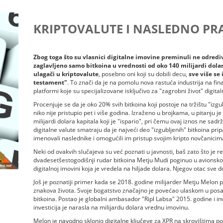
KRIPTOVALUTE I NASLEDNO PR
Zbog toga što su vlasnici digitalne imovine preminuli ne odredi
zaglavljeno samo bitkoina u vrednosti od oko 140 milijardi dolar
ulagači u kriptovalute
, posebno oni koji su dobili decu,
sve više se
testament"
. To znači da je na pomolu nova rastuća industrija na fina
platformi koje su specijalizovane isključivo za "zagrobni život" digita
Procenjuje se da je oko 20% svih bitkoina koji postoje na tržištu "izgu
niko nije pristupio pet i više godina. Izraženo u brojkama, u pitanju 
milijardi dolara kapitala koji je "ispario", pri čemu ovaj iznos ne sadr
digitalne valute smatraju da je najveći deo "izgubljenih" bitkoina pri
imenovali naslednike i omogućili im pristup svojim kripto novčanicim
Neki od ovakvih slučajeva su već poznati u javnosti, baš zato što je r
dvadesetšestogodišnji rudar bitkoina Metju Mudi poginuo u avionskoj 
digitalnoj imovini koja je vredela na hiljade dolara. Njegov otac sve
Još je poznatiji primer kada se 2018. godine milijarder Metju Melon p
znakova života. Svoje bogatstvo značajno je povećao ulaskom u pos
bitkoina. Postao je globalni ambasador "Ripl Labsa" 2015. godine i in
investicija je narasla na milijardu dolara vrednu imovinu.
Melon je navodno sklonio digitalne ključeve za XPR na skrovištima p