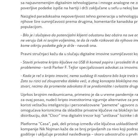
sa najsavremenijim digitalnim tehnologijama i mnoge analogne ne znaj
poverljive podatke ispiše na hartiji i drži zaključane u sefu u nekoj ban
Naizgled paradoksalna nepoverljivost tehno generacija u tehnologiju
njihove šire sumnjičavosti prema drugima, komentariše kanadska p
populacijom.
-
Bilo je i slučajeva da potencijalni klijenti odustanu bez obzira na sve
ne veruju čak ni svojim voljenima, te da će rađe rizikovati da njihova imo
kome otkriju podatke gde je drže
- navodi ona.
Pravni stručnjaci kažu da u slučaju digitalne imovine sumnjičavost k
-
Staviti privatne kripto ključeve na USB ili komad papira i proslediti ih 
problemima
- tvrdi Parker F. Tejlor specijalizovani advokat za imovin
-
Kada je reč o kripto imovini, nema sudskog ili nadzora bilo koje treć
Zato su rizici od zloupotreba daleko veći, a zbog koncepta blokčejna mo
stvari, recimo da promenite advokata ili se predomislite i ovlastite dru
Uprkos brojnim nedoumicama, primetno je da u vreme pandemije rast
za ovaj posao, nudeći kripto investitorima sigurnije alternative za pr
koristi veštačku inteligenciju i personalizovane "pametne" ugovore za
omogućava korisnicima da skladište privatne ključeve na blokčejn la
distribuciju, dok "Clocr" ima digitalni trezor koji "uništava" lozinke i di
Platforma "Casa", pak, deli pristup između više ključeva uskladišteni
kompanije Nik Nojman kaže da se broj prijavljenih za nivo koji pod
godišnje i uključuje protokol nasleđivanja – skoro udvostručio u prvi