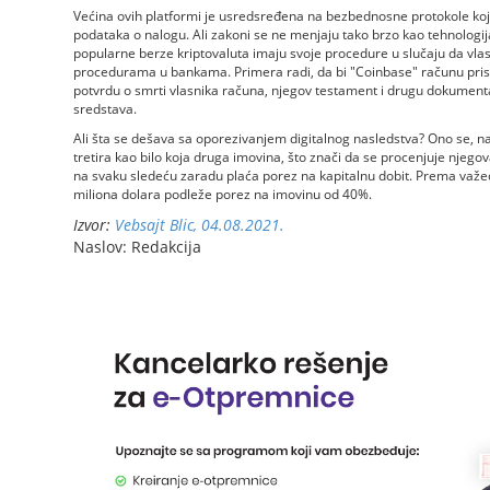
Većina ovih platformi je usredsređena na bezbednosne protokole koji
podataka o nalogu. Ali zakoni se ne menjaju tako brzo kao tehnologij
popularne berze kriptovaluta imaju svoje procedure u slučaju da vlasn
procedurama u bankama. Primera radi, da bi "Coinbase" računu pristu
potvrdu o smrti vlasnika računa, njegov testament i drugu dokumenta
sredstava.
Ali šta se dešava sa oporezivanjem digitalnog nasledstva? Ono se, 
tretira kao bilo koja druga imovina, što znači da se procenjuje njego
na svaku sledeću zaradu plaća porez na kapitalnu dobit. Prema važe
miliona dolara podleže porez na imovinu od 40%.
Izvor:
Vebsajt Blic, 04.08.2021.
Naslov: Redakcija