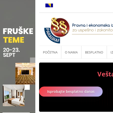
POČETNA
O NAMA
BESPLATNO
I
Vešt
Isprobajte besplatno danas