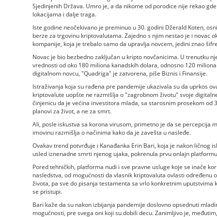
Sjedinjenih Država. Umro je, a da nikome od porodice nije rekao gde s
lokacijama i dalje traga.
Iste godine neočekivano je preminuo u 30. godini Džerald Koten, os
berze za trgovinu kriptovalutama. Zajedno s njim nestao je i novac ok
kompanije, koja je trebalo samo da upravlja novcem, jedini znao šifre
Novac je bio bezbedno zaključan u kripto novčanicima. U trenutku nje
vrednosti od oko 180 miliona kanadskih dolara, odnosno 120 miliona 
digitalnom novcu, "Quadriga" je zatvorena, piše Biznis i Finansije.
Istraživanja koja su rađena pre pandemije ukazivala su da uprkos o
kriptovalute uopšte ne razmišlja o "zagrobnom životu" svoje digitalne 
činjenicu da je većina investitora mlada, sa starosnim prosekom od 
planovi za život, a ne za smrt.
Ali, posle iskustva sa korona virusom, primetno je da se percepcija me
imovinu razmišlja o načinima kako da je zavešta u nasleđe.
Ovakav trend potvrđuje i Kanađanka Erin Bari, koja je nakon ličnog i
usled iznenadne smrti njenog ujaka, pokrenula prvu onlajn platformu 
Pored tehničkih, platforma nudi i sve pravne usluge koje se inače kor
nasledstva, od mogućnosti da vlasnik kriptovaluta ovlasti određenu 
života, pa sve do pisanja testamenta sa vrlo konkretnim uputstvima k
se pristupi.
Bari kaže da su nakon izbijanja pandemije doslovno opsednuti mladim
mogućnosti, pre svega oni koji su dobili decu. Zanimljivo je, međutim,