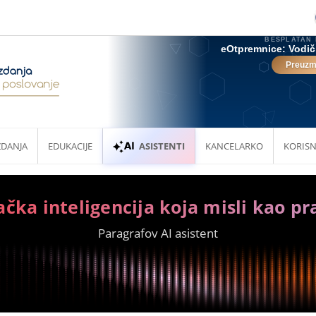
ZDANJA
EDUKACIJE
ASISTENTI
KANCELARKO
KORISN
ačka inteligencija koja misli kao pr
Paragrafov AI asistent