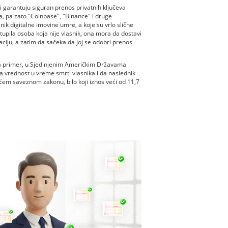
 garantuju siguran prenos privatnih ključeva i
a, pa zato "Coinbase", "Binance" i druge
ik digitalne imovine umre, a koje su vrlo slične
pila osoba koja nije vlasnik, ona mora da dostavi
ciju, a zatim da sačeka da joj se odobri prenos
na primer, u Sjedinjenim Američkim Državama
va vrednost u vreme smrti vlasnika i da naslednik
ćem saveznom zakonu, bilo koji iznos veći od 11,7