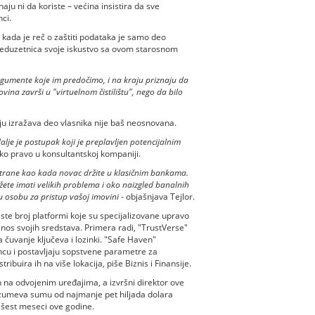
u ni da koriste – većina insistira da sve
ci.
 kada je reč o zaštiti podataka je samo deo
reduzetnica svoje iskustvo sa ovom starosnom
 argumente koje im predočimo, i na kraju priznaju da
vina završi u "virtuelnom čistilištu", nego da bilo
oju izražava deo vlasnika nije baš neosnovana.
dalje je postupak koji je preplavljen potencijalnim
sko pravo u konsultantskoj kompaniji.
e strane kao kada novac držite u klasičnim bankama.
žete imati velikih problema i oko naizgled banalnih
gu osobu za pristup vašoj imovini
- objašnjava Tejlor.
e broj platformi koje su specijalizovane upravo
enos svojih sredstava. Primera radi, "TrustVerse"
 čuvanje ključeva i lozinki. "Safe Haven"
ncu i postavljaju sopstvene parametre za
stribuira ih na više lokacija, piše Biznis i Finansije.
h na odvojenim uređajima, a izvršni direktor ove
razumeva sumu od najmanje pet hiljada dolara
h šest meseci ove godine.