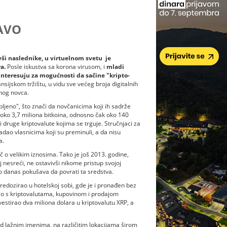
AVO
vši naslednike, u virtuelnom svetu je
a.
Posle iskustva sa korona virusom, i
mladi
 interesuju za mogućnosti da sačine "kripto-
nsijskom tržištu, u vidu sve većeg broja digitalnih
lnog novca.
bljeno", što znači da novčanicima koji ih sadrže
je oko 3,7 miliona bitkoina, odnosno čak oko 140
ži druge kriptovalute kojima se trguje. Stručnjaci za
padao vlasnicima koji su preminuli, a da nisu
a.
eč o velikim iznosima. Tako je još 2013. godine,
nesreći, ne ostavivši nikome pristup svojoj
 do danas pokušava da povrati ta sredstva.
redozirao u hotelskoj sobi, gde je i pronađen bez
ao s kriptovalutama, kupovinom i prodajom
vestirao dva miliona dolara u kriptovalutu XRP, a
od lažnim imenima, na različitim lokacijama širom