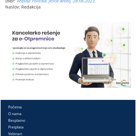
Izvor:
Vebsajt Politika, Jelica Antelj, 28.06.2023.
Naslov: Redakcija
Početna
O nama
Besplatno
Pretplata
Vebinari