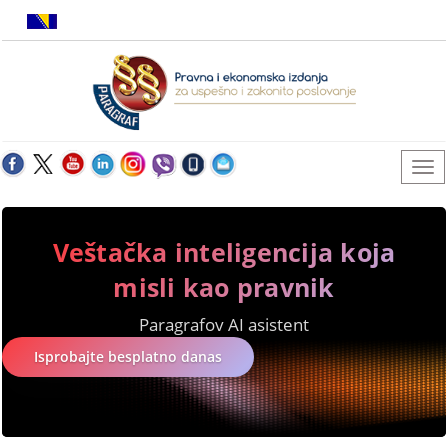
Veštačka inteligencija koja
misli kao pravnik
Paragrafov AI asistent
Isprobajte besplatno danas