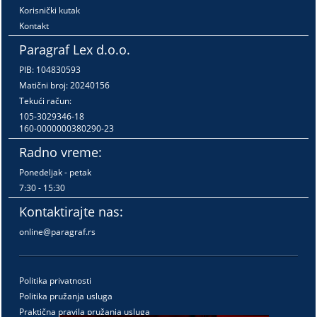
Korisnički kutak
Kontakt
Paragraf Lex d.o.o.
PIB: 104830593
Matični broj: 20240156
Tekući račun:
105-3029346-18
160-0000000380290-23
Radno vreme:
Ponedeljak - petak
7:30 - 15:30
Kontaktirajte nas:
online@paragraf.rs
Politika privatnosti
Politika pružanja usluga
Praktična pravila pružanja usluga