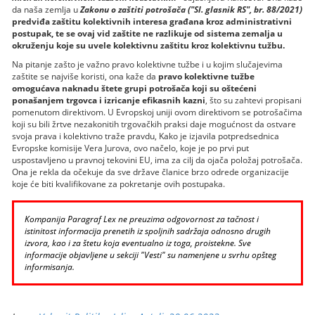
da naša zemlja u
Zakonu o zaštiti potrošača ("Sl. glasnik RS", br. 88/2021)
predviđa zaštitu kolektivnih interesa građana kroz administrativni
postupak, te se ovaj vid zaštite ne razlikuje od sistema zemalja u
okruženju koje su uvele kolektivnu zaštitu kroz kolektivnu tužbu.
Na pitanje zašto je važno pravo kolektivne tužbe i u kojim slučajevima
zaštite se najviše koristi, ona kaže da
pravo kolektivne tužbe
omogućava naknadu štete grupi potrošača koji su oštećeni
ponašanjem trgovca i izricanje efikasnih kazni
, što su zahtevi propisani
pomenutom direktivom. U Evropskoj uniji ovom direktivom se potrošačima
koji su bili žrtve nezakonitih trgovačkih praksi daje mogućnost da ostvare
svoja prava i kolektivno traže pravdu, Kako je izjavila potpredsednica
Evropske komisije Vera Jurova, ovo načelo, koje je po prvi put
uspostavljeno u pravnoj tekovini EU, ima za cilj da ojača položaj potrošača.
Ona je rekla da očekuje da sve države članice brzo odrede organizacije
koje će biti kvalifikovane za pokretanje ovih postupaka.
Kompanija Paragraf Lex ne preuzima odgovornost za tačnost i
istinitost informacija prenetih iz spoljnih sadržaja odnosno drugih
izvora, kao i za štetu koja eventualno iz toga, proistekne. Sve
informacije objavljene u sekciji "Vesti" su namenjene u svrhu opšteg
informisanja.