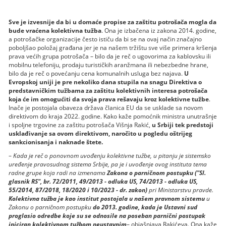
Sve je izvesnije da bi u domaće propise za zaštitu potrošača mogla da
bude vraćena kolektivna tužba
. Ona je izbačena iz zakona 2014. godine,
a potrošačke organizacije često ističu da bi se na ovaj način značajno
poboljšao položaj građana jer je na našem tržištu sve više primera kršenja
prava većih grupa potrošača – bilo da je reč o ugovorima za kablovsku ili
mobilnu telefoniju, prodaju turističkih aranžmana ili nebezbedne hrane,
bilo da je reč o povećanju cena komunalnih usluga bez najava.
U
Evropskoj uniji je pre nekoliko dana stupila na snagu Direktiva o
predstavničkim tužbama za zaštitu kolektivnih interesa potrošača
koja će im omogućiti da svoja prava rešavaju kroz kolektivne tužbe
.
Inače je postojala obaveza država članica EU da se usklade sa novom
direktivom do kraja 2022. godine. Kako kaže pomoćnik ministra unutrašnje
i spoljne trgovine za zaštitu potrošača Višnja Rakić,
u Srbiji tek predstoji
usklađivanje sa ovom direktivom, naročito u pogledu oštrijeg
sankcionisanja i naknade štete.
–
Kada je reč o ponovnom uvođenju kolektivne tužbe, u pitanju je sistemsko
uređenje pravosudnog sistema Srbije, pa je i uvođenje ovog instituta tema
radne grupe koja radi na izmenama
Zakona o parničnom postupku ("Sl.
glasnik RS", br. 72/2011, 49/2013 - odluka US, 74/2013 - odluka US,
55/2014, 87/2018, 18/2020 i 10/2023 - dr. zakon)
pri Ministarstvu pravde.
Kolektivna tužba je kao institut postojala u našem pravnom sistemu
u
Zakonu o parničnom postupku
do 2013. godine, kada je Ustavni sud
proglasio odredbe koje su se odnosile na poseban parnični postupak
iniciran kolektivnom tužbom neustavnim
– objašnjava Rakićeva. Ona kaže