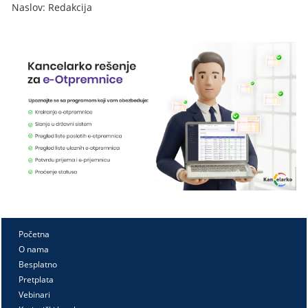
Naslov: Redakcija
Početna
O nama
Besplatno
Pretplata
Vebinari