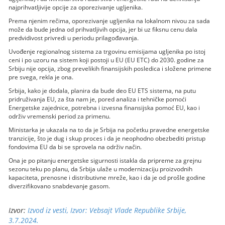
najprihvatljivije opcije za oporezivanje ugljenika.
Prema njenim rečima, oporezivanje ugljenika na lokalnom nivou za sada
može da bude jedna od prihvatljivih opcija, jer bi uz fiksnu cenu dala
predvidivost privredi u periodu prilagođavanja.
Uvođenje regionalnog sistema za trgovinu emisijama ugljenika po istoj
ceni i po uzoru na sistem koji postoji u EU (EU ETC) do 2030. godine za
Srbiju nije opcija, zbog prevelikih finansijskih posledica i složene primene
pre svega, rekla je ona.
Srbija, kako je dodala, planira da bude deo EU ETS sistema, na putu
pridruživanja EU, za šta nam je, pored analiza i tehničke pomoći
Energetske zajednice, potrebna i izvesna finansijska pomoć EU, kao i
održiv vremenski period za primenu.
Ministarka je ukazala na to da je Srbija na početku pravedne energetske
tranzicije, što je dug i skup proces i da je neophodno obezbediti pristup
fondovima EU da bi se sprovela na održiv način.
Ona je po pitanju energetske sigurnosti istakla da pripreme za grejnu
sezonu teku po planu, da Srbija ulaže u modernizaciju proizvodnih
kapaciteta, prenosne i distributivne mreže, kao i da je od prošle godine
diverzifikovano snabdevanje gasom.
Izvor:
Izvod iz vesti, Izvor: Vebsajt Vlade Republike Srbije,
3.7.2024.