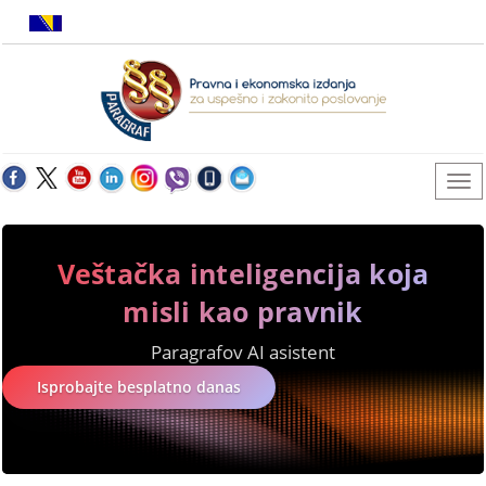
Veštačka inteligencija koja
misli kao pravnik
Paragrafov AI asistent
Isprobajte besplatno danas