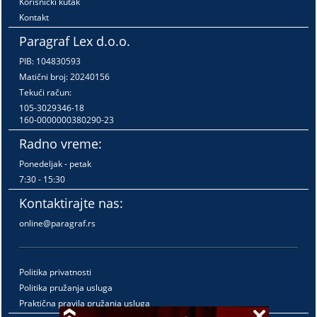
Korisnički kutak
Kontakt
Paragraf Lex d.o.o.
PIB: 104830593
Matični broj: 20240156
Tekući račun:
105-3029346-18
160-0000000380290-23
Radno vreme:
Ponedeljak - petak
7:30 - 15:30
Kontaktirajte nas:
online@paragraf.rs
Politika privatnosti
Politika pružanja usluga
Praktična pravila pružanja usluga