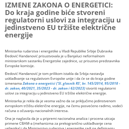
IZMENE ZAKONA O ENERGETICI:
Do kraja godine biće stvoreni
regulatorni uslovi za integraciju u
jedinstveno EU tržište električne
energije
Ministarka rudarstva i energetike u Vladi Republike Srbije Dubravka
Đedović Handanović prisustvovala je u Banjaluci neformalnom
ministarskom sastanku Energetske zajednice, uz prisustvo predstavnika
Evropske komisije.
Đedović Handanović je tom prilikom istakla da Srbija nastavlja
usklađivanje sa regulativom Evropske unije i da će se do kraja godine
izmenama
Zakona o energetici ('Sl. glasnik RS', br. 145/2014, 95/2018 -
dr. zakon, 40/2021, 35/2023 - dr. zakon i 62/2023)
stvoriti regulatorni
uslovi za integraciju u jedinstveno EU tržište električne energije.
Ministarka je rekla da je veoma važno da se priključimo jedinstvenom
evropskom tržištu električne energije, na čemu posvećeno radimo, vodeći
računa o očuvanju nacionalnih interesa.
Ona je naglasila da je u pripremi nacionalna analiza i procena uticaja
primene CBAM-a (mehanizma za prekogranično usklađivanje cena
ugljenika) i da Ministarstvo rudarstva i energetike radi na definisanju