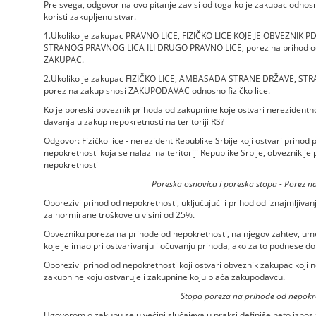
Pre svega, odgovor na ovo pitanje zavisi od toga ko je zakupac odnosno 
koristi zakupljenu stvar.
1.Ukoliko je zakupac PRAVNO LICE, FIZIČKO LICE KOJE JE OBVEZNIK
STRANOG PRAVNOG LICA ILI DRUGO PRAVNO LICE, porez na prihod od 
ZAKUPAC.
2.Ukoliko je zakupac FIZIČKO LICE, AMBASADA STRANE DRŽAVE, STRA
porez na zakup snosi ZAKUPODAVAC odnosno fizičko lice.
Ko je poreski obveznik prihoda od zakupnine koje ostvari nerezidentno
davanja u zakup nepokretnosti na teritoriji RS?
Odgovor: Fizičko lice - nerezident Republike Srbije koji ostvari priho
nepokretnosti koja se nalazi na teritoriji Republike Srbije, obveznik
nepokretnosti
Poreska osnovica i poreska stopa - Porez n
Oporezivi prihod od nepokretnosti, uključujući i prihod od iznajmljiva
za normirane troškove u visini od 25%.
Obvezniku poreza na prihode od nepokretnosti, na njegov zahtev, ume
koje je imao pri ostvarivanju i očuvanju prihoda, ako za to podnese d
Oporezivi prihod od nepokretnosti koji ostvari obveznik zakupac koji 
zakupnine koju ostvaruje i zakupnine koju plaća zakupodavcu.
Stopa poreza na prihode od nepokre
Ugovorom o zakupu se u većini slučajeva u praksi definiše neto iznos