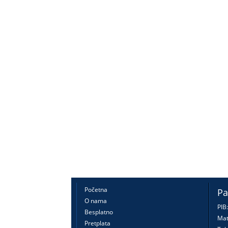
Početna
Pa
O nama
PIB
Besplatno
Mat
Pretplata