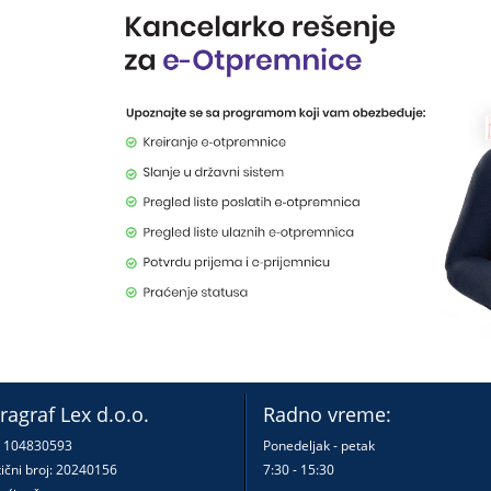
ragraf Lex d.o.o.
Radno vreme:
: 104830593
Ponedeljak - petak
ični broj: 20240156
7:30 - 15:30