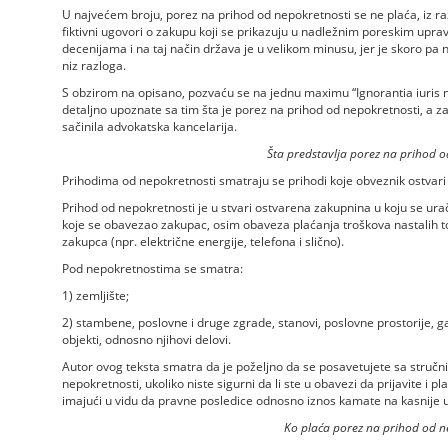
U najvećem broju, porez na prihod od nepokretnosti se ne plaća, iz razl
fiktivni ugovori o zakupu koji se prikazuju u nadležnim poreskim uprava
decenijama i na taj način država je u velikom minusu, jer je skoro pa 
niz razloga.
S obzirom na opisano, pozvaću se na jednu maximu “Ignorantia iuris no
detaljno upoznate sa tim šta je porez na prihod od nepokretnosti, a z
sačinila advokatska kancelarija.
Šta predstavlja porez na prihod o
Prihodima od nepokretnosti smatraju se prihodi koje obveznik ostvari
Prihod od nepokretnosti je u stvari ostvarena zakupnina u koju se ura
koje se obavezao zakupac, osim obaveza plaćanja troškova nastalih t
zakupca (npr. električne energije, telefona i slično).
Pod nepokretnostima se smatra:
1) zemljište;
2) stambene, poslovne i druge zgrade, stanovi, poslovne prostorije, g
objekti, odnosno njihovi delovi.
Autor ovog teksta smatra da je poželjno da se posavetujete sa stručn
nepokretnosti, ukoliko niste sigurni da li ste u obavezi da prijavite i 
imajući u vidu da pravne posledice odnosno iznos kamate na kasnije u
Ko plaća porez na prihod od n