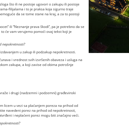
oga što ili ne postoje ugovori o zakupu ili postoje
ma-filijalama i to je praksa koja sigurno traje
nemoguće da se tome stane na kraj, a za to postoji
cet” ili “Neznanje prava škodi”, pa je potrebno da se
a to će vam verujemo pomoći ovaj tekst koji je
d nepokretnosti?
 izdavanjem u zakup ili podzakup nepokretnosti.
čunava i vrednost svih izvršenih obaveza i usluga na
okom zakupa, a koji zavise od obima potrošnje
araže i drugi (nadzemni i podzemni) građevinski
im licem u vezi sa plaćanjem poreza na prihod od
platite navedeni porez na prihod od nepokretnosti,
tvrđeni i neplaćeni porez mogu biti značajno veći.
epokretnosti?