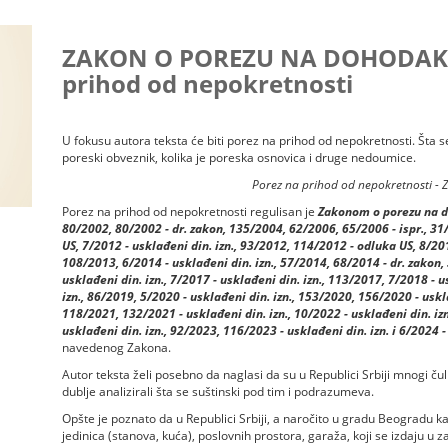
ZAKON O POREZU NA DOHODAK 
prihod od nepokretnosti
U fokusu autora teksta će biti porez na prihod od nepokretnosti. Šta 
poreski obveznik, kolika je poreska osnovica i druge nedoumice.
Porez na prihod od nepokretnosti - 
Porez na prihod od nepokretnosti regulisan je
Zakonom o porezu na do
80/2002, 80/2002 - dr. zakon, 135/2004, 62/2006, 65/2006 - ispr., 3
US, 7/2012 - usklađeni din. izn., 93/2012, 114/2012 - odluka US, 8/201
108/2013, 6/2014 - usklađeni din. izn., 57/2014, 68/2014 - dr. zakon, 
usklađeni din. izn., 7/2017 - usklađeni din. izn., 113/2017, 7/2018 - u
izn., 86/2019, 5/2020 - usklađeni din. izn., 153/2020, 156/2020 - uskla
118/2021, 132/2021 - usklađeni din. izn., 10/2022 - usklađeni din. izn
usklađeni din. izn., 92/2023, 116/2023 - usklađeni din. izn. i 6/2024 - 
navedenog Zakona.
Autor teksta želi posebno da naglasi da su u Republici Srbiji mnogi čul
dublje analizirali šta se suštinski pod tim i podrazumeva.
Opšte je poznato da u Republici Srbiji, a naročito u gradu Beogradu
jedinica (stanova, kuća), poslovnih prostora, garaža, koji se izdaju u z