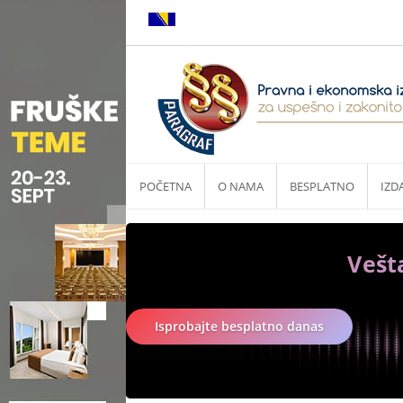
POČETNA
O NAMA
BESPLATNO
IZD
Vešt
Isprobajte besplatno danas