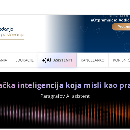
ANJA
EDUKACIJE
ASISTENTI
KANCELARKO
KORISNIČ
ačka inteligencija koja misli kao pr
Paragrafov AI asistent