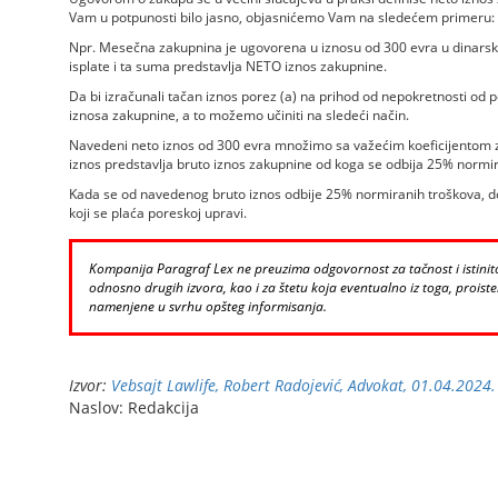
Vam u potpunosti bilo jasno, objasnićemo Vam na sledećem primeru:
Npr. Mesečna zakupnina je ugovorena u iznosu od 300 evra u dinarsk
isplate i ta suma predstavlja NETO iznos zakupnine.
Da bi izračunali tačan iznos porez (a) na prihod od nepokretnosti 
iznosa zakupnine, a to možemo učiniti na sledeći način.
Navedeni neto iznos od 300 evra množimo sa važećim koeficijentom z
iznos predstavlja bruto iznos zakupnine od koga se odbija 25% normir
Kada se od navedenog bruto iznos odbije 25% normiranih troškova, d
koji se plaća poreskoj upravi.
Kompanija Paragraf Lex ne preuzima odgovornost za tačnost i istinito
odnosno drugih izvora, kao i za štetu koja eventualno iz toga, proistek
namenjene u svrhu opšteg informisanja.
Izvor:
Vebsajt Lawlife, Robert Radojević, Advokat, 01.04.2024.
Naslov: Redakcija