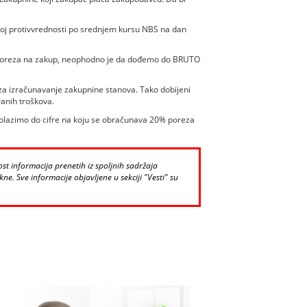
oj protivvrednosti po srednjem kursu NBS na dan
od poreza na zakup, neophodno je da dođemo do BRUTO
a izračunavanje zakupnine stanova. Tako dobijeni
anih troškova.
olazimo do cifre na koju se obračunava 20% poreza
st informacija prenetih iz spoljnih sadržaja
ne. Sve informacije objavljene u sekciji "Vesti" su