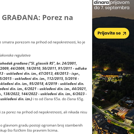
GRAĐANA: Porez na
se smatra porezom na prihod od nepokretnosti, ko je
Zakonska regulativa
hodak građana ("Sl. glasnik RS", br. 24/2001,
1/2009, 44/2009, 18/2010, 50/2011, 91/2011 - odluka
3 - usklađeni din. izn., 47/2013, 48/2013 - ispr.,
5/2015 - usklađeni din. izn., 112/2015, 5/2016 -
sklađeni din. izn., 95/2018, 4/2019 - usklađeni din.
đeni din. izn., 6/2021 - usklađeni din. izn., 44/2021,
., 138/2022, 144/2022 - usklađeni din. izn., 6/2023 -
usklađeni din. izn.)
i to od člana 65a. do člana 65g.
i za porez na prihod od nepokretnosti, ali nikada nisu
 kao glavnom gradu postoji ogroman broj stambenih
akup što fizičkim što pravnim licima.