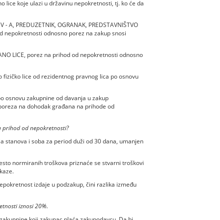
lice koje ulazi u državinu nepokretnosti, tj. ko će da
 PDV - A, PREDUZETNIK, OGRANAK, PREDSTAVNIŠTVO
nepokretnosti odnosno porez na zakup snosi
NO LICE, porez na prihod od nepokretnosti odnosno
 fizičko lice od rezidentnog pravnog lica po osnovu
d po osnovu zakupnine od davanja u zakup
 je poreza na dohodak građana na prihode od
a prihod od nepokretnosti?
nja stanova i soba za period duži od 30 dana, umanjen
sto normiranih troškova priznaće se stvarni troškovi
okaze.
nepokretnost izdaje u podzakup, čini razlika između
tnosti iznosi 20%.
 zakupnine koji zakupac plaća zakupodavcu. Da bi