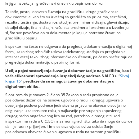
knjigu inspekcija i građevinski dnevnik u papirnom obliku.
Takođe, postoji obaveza čuvanja na gradilištu i druge građevinske
dokumentacije, kao što su izveštaj sa gradilišta sa prilozima, sertifikati,
rezultati testiranja, dostavnice, studije, preliminarni dizajn, glavni dizajn,
detaljni dizajn, finalni dizajn, računica predmera i predmera u izvođenju i
sl, što sve povećava obim dokumentacije koju je potrebno čuvati na
gradilištu u papiru.
Inspektorima često ne odgovara da pregledaju dokumentaciju u digitalnoj
formi, kako zbog tehničkih uslova (adekvatnog uređaja za pregledanje,
internet veze) tako i zbog informatičke obučenosti, pa često preferiraju da
pregledaju dokumentaciju u papirnoj formi.
U cilju pojednostavljenja čuvanja dokumentacije na gradilištu, kao i
veće efikasnosti sprovođenja inspekcijskog nadzora NALED u “
Sivoj
knjizi 15
“ predlaže da se omogući čuvanje dokumentacije u
digitalnom obliku.
S obzirom da je stavom 2. člana 35 Zakona o radu propisano da je
poslodavac dužan da na osnovu ugovora o radu ili drugog ugovora o
obavljanju poslova podnese jedinstvenu prijavu na obavezno socijalno
osiguranje u zakonskom roku, a najkasnije pre stupanja zaposlenog i
drugog radno angažovanog lica na rad, potrebno je omogućiti uvid
inspektorima rada u CROSO na samom gradilištu, tako da mogu da utvrde
da li je radnik prijavljen. Time se stvaraju uslovi za oslobađanje
poslodavaca obaveze čuvanja ugovora o radu na samom gradilištu.