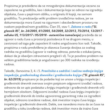
Propisima je predviđeno da se mnogobrojna dokumentacija vezano za
zaposlene na gradilištu, kao i dokumentacija koja se odnosi na izgradnju
objekata, čuva u papirnom obliku, u originalu ili kopiji, na samom
gradilištu. To predstavlja veliki problem izvođačima radova, jer se
dokumentacija mora čuvati na sigurnom i obezbeđenom prostoru na
svakom pojedinačnom gradilištu. Član 35, stav 1.
Zakona o radu
("Sl.
glasnik RS", br. 24/2005, 61/2005, 54/2009, 32/2013, 75/2014, 13/2017 -
odluka US, 113/2017 i 95/2018 - autentično tumačenje)
predviđa da se
ugovor o radu čuva u prostoriji poslodavca ili na drugom mestu, u
zavisnosti od toga gde zaposleni ili radno angažovano lice radi. Takođe,
propisima o radu predviđena je obaveza čuvanja dosijea za svakog
radnika na gradilištu (ugovor iz radnog odnosa, potvrda o edukacijama,
dokazi da je obavljen zdravstveni pregled i sl). To je posebno problem na
velikim gradilištima kada je angažovano i po 300 radnika na izvođenju
radova.
Takođe, članovima 3, 4. i 5.
Pravilnika o sadržini i načinu vođenja knjige
inspekcije, građevinskog dnevnika i građevinske knjige
("Sl. glasnik RS",
br. 62/2019)
propisano je da podatke koji se unose u knjigu inspekcije i
građevinski dnevnik overava svojim potpisom odgovorni izvođač radova,
odnosno da se upis podataka u knjigu inspekcije i građevinski dnevnik vrši
hemijskom olovkom. Odgovorni izvođač radova čuva knjigu inspekcije i
građevinski dnevnik do isteka ugovorenog garantnog roka za izgrađeni
objekat, odnosno izvedene radove, dok investitor trajno čuva knjigu
inspekcije i građevinski dnevnik. Dakle, sve navedeno mora da se čuva na
gradilištu u toku izvođenja radova, dok investitor mora da trajno čuva