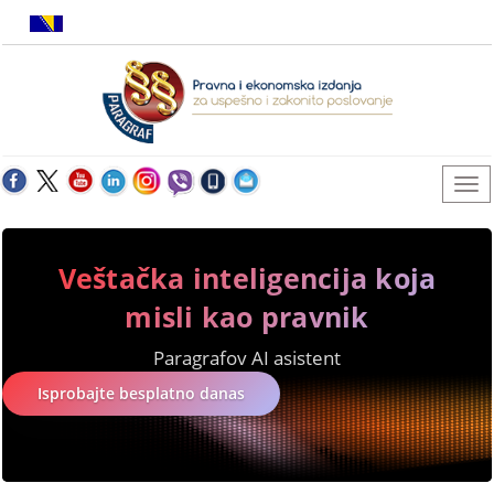
Veštačka inteligencija koja
misli kao pravnik
Paragrafov AI asistent
Isprobajte besplatno danas