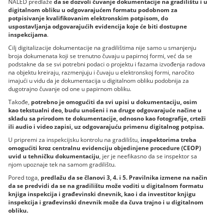
NALED predlaže
da se dozvoli čuvanje dokumentacije na gradilištu i u
digitalnom obliku u odgovarajućem formatu podobnom za
potpisivanje kvalifikovanim elektronskim potpisom, do
uspostavljanja odgovarajućih evidencija koje će biti dostupne
inspekcijama
.
Cilj digitalizacije dokumentacije na gradilištima nije samo u smanjenju
broja dokumenata koji se trenutno čuvaju u papirnoj formi, već da se
podstakne da se svi potrebni podaci o projektu i fazama izvođenja radova
na objektu kreiraju, razmenjuju i čuvaju u elektronskoj formi, naročito
imajući u vidu da je dokumentacija u digitalnom obliku podobnija za
dugotrajno čuvanje od one u papirnom obliku.
Takođe,
potrebno je omogućiti da svi upisi u dokumentaciju, osim
kao tekstualni deo, budu unošeni i na druge odgovarajuće načine u
skladu sa prirodom te dokumentacije, odnosno kao fotografije, crteži
ili audio i video zapisi, uz odgovarajuću primenu digitalnog potpisa.
U pripremi za inspekcijsku kontrolu na gradilištu,
inspektorima treba
omogućiti kroz centralnu evidenciju objedinjene procedure (CEOP)
uvid u tehničku dokumentaciju
, jer je neefikasno da se inspektor sa
njom upoznaje tek na samom gradilištu.
Pored toga,
predlažu da se članovi 3, 4. i 5. Pravilnika izmene na način
da se predvidi da se na gradilištu može voditi u digitalnom formatu
knjiga inspekcija i građevinski dnevnik, kao i da investitor knjigu
inspekcija i građevinski dnevnik može da čuva trajno i u digitalnom
obliku.