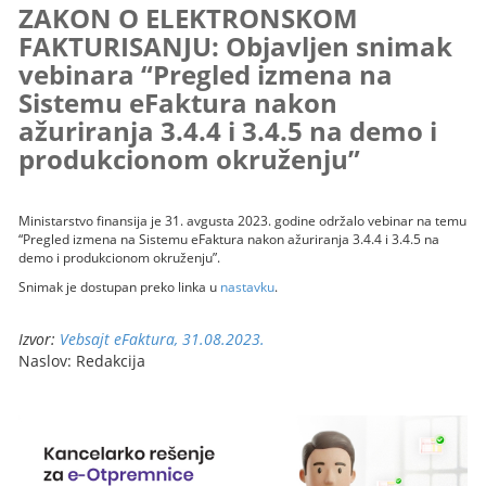
ZAKON O ELEKTRONSKOM
FAKTURISANJU: Objavljen snimak
vebinara “Pregled izmena na
Sistemu eFaktura nakon
ažuriranja 3.4.4 i 3.4.5 na demo i
produkcionom okruženju”
Ministarstvo finansija je 31. avgusta 2023. godine održalo vebinar na temu
“Pregled izmena na Sistemu eFaktura nakon ažuriranja 3.4.4 i 3.4.5 na
demo i produkcionom okruženju”.
Snimak je dostupan preko linka u
nastavku
.
Izvor:
Vebsajt eFaktura, 31.08.2023.
Naslov: Redakcija