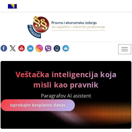
Veštačka inteligencija koja
misli kao pravnik
Paragrafov AI asistent
Isprobajte besplatno danas