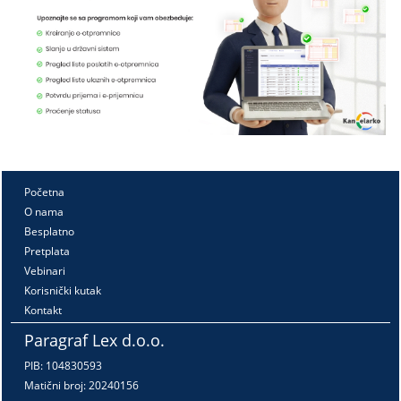
Početna
O nama
Besplatno
Pretplata
Vebinari
Korisnički kutak
Kontakt
Paragraf Lex d.o.o.
PIB: 104830593
Matični broj: 20240156