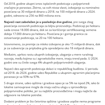
Od 2018. godine ukupni iznos isplaćenih podsticaja u poljoprivredi
značajno je porastao. Zbirno, sa svih nivoa vlasti, izdvajanja su nominalno
povećana sa 30 milijardi dinara u 2018. na 100 milijardi dinara u 2024.
godini, odnosno sa 256 na 860 miliona evra.
Najveći rast zabeležen je u poslednje dve godine
, pre svega zbog
povećanja osnovnih podsticaja za biljnu proizvodnju. Podsticaji po hektaru
sada iznose 18.000 dinara, dok se za korišćenje sertifikovanog semena
dobija 17.000 dinara po hektaru. Povećana je i gornja granica za
ostvarivanje podsticaja, sa 20 na 100 hektara.
Istovremeno, za premije za mleko izdvojeno je oko 15 milijardi dinara, dok
je za subvencije za priplodna grla opredeljeno oko 18 milijardi dinara.
Međutim, uprkos rastu ukupnih izdvajanja, ulaganja u mere ruralnog
razvoja, među kojima su i agroekološke mere, imaju trend pada. U 2024.
godini one su činile svega 4% ukupnih poljoprivrednih ulaganja.
Najveći deo agrarnih podsticaja dolazi iz republičkog budžeta. U periodu
od 2018. do 2024. godine udeo Republike u ukupnim agrarnim plaćanjima
porastao je sa 93% na 97%.
S druge strane, udeo opština i gradova opao je sa 5% na ispod 2%, iako bi
lokalne samouprave mogle da imaju važnu ulogu u sprovođenju
poljoprivredne politike, jer su najbliže proizvođačima i mogu najbrže da
odgovore na lokalne potrebe.
Dodatni problem je što četvrtina opština i gradova uopšte nema programe