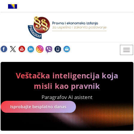
Veštačka inteligencija koja
misli kao pravnik
Paragrafov AI asistent
Isprobajte besplatno danas