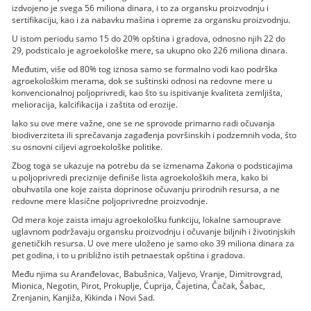
izdvojeno je svega 56 miliona dinara, i to za organsku proizvodnju i
sertifikaciju, kao i za nabavku mašina i opreme za organsku proizvodnju.
U istom periodu samo 15 do 20% opština i gradova, odnosno njih 22 do
29, podsticalo je agroekološke mere, sa ukupno oko 226 miliona dinara.
Međutim, više od 80% tog iznosa samo se formalno vodi kao podrška
agroekološkim merama, dok se suštinski odnosi na redovne mere u
konvencionalnoj poljoprivredi, kao što su ispitivanje kvaliteta zemljišta,
melioracija, kalcifikacija i zaštita od erozije.
Iako su ove mere važne, one se ne sprovode primarno radi očuvanja
biodiverziteta ili sprečavanja zagađenja površinskih i podzemnih voda, što
su osnovni ciljevi agroekološke politike.
Zbog toga se ukazuje na potrebu da se izmenama Zakona o podsticajima
u poljoprivredi preciznije definiše lista agroekoloških mera, kako bi
obuhvatila one koje zaista doprinose očuvanju prirodnih resursa, a ne
redovne mere klasične poljoprivredne proizvodnje.
Od mera koje zaista imaju agroekološku funkciju, lokalne samouprave
uglavnom podržavaju organsku proizvodnju i očuvanje biljnih i životinjskih
genetičkih resursa. U ove mere uloženo je samo oko 39 miliona dinara za
pet godina, i to u približno istih petnaestak opština i gradova.
Među njima su Aranđelovac, Babušnica, Valjevo, Vranje, Dimitrovgrad,
Mionica, Negotin, Pirot, Prokuplje, Ćuprija, Čajetina, Čačak, Šabac,
Zrenjanin, Kanjiža, Kikinda i Novi Sad.