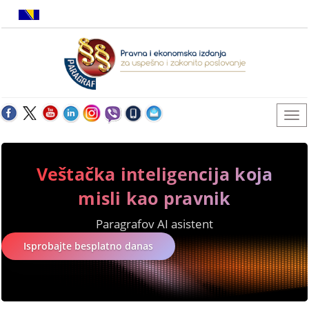
Veštačka inteligencija koja
misli kao pravnik
Paragrafov AI asistent
Isprobajte besplatno danas