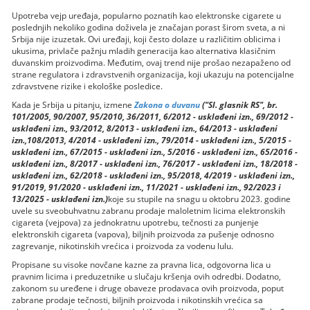
Upotreba vejp uređaja, popularno poznatih kao elektronske cigarete u
poslednjih nekoliko godina doživela je značajan porast širom sveta, a ni
Srbija nije izuzetak. Ovi uređaji, koji često dolaze u različitim oblicima i
ukusima, privlače pažnju mladih generacija kao alternativa klasičnim
duvanskim proizvodima. Međutim, ovaj trend nije prošao nezapaženo od
strane regulatora i zdravstvenih organizacija, koji ukazuju na potencijalne
zdravstvene rizike i ekološke posledice.
Kada je Srbija u pitanju, izmene
Zakona o duvanu
("Sl. glasnik RS", br.
101/2005, 90/2007, 95/2010, 36/2011, 6/2012 - usklađeni izn., 69/2012 -
usklađeni izn., 93/2012, 8/2013 - usklađeni izn., 64/2013 - usklađeni
izn.,108/2013, 4/2014 - usklađeni izn., 79/2014 - usklađeni izn., 5/2015 -
usklađeni izn., 67/2015 - usklađeni izn., 5/2016 - usklađeni izn., 65/2016 -
usklađeni izn., 8/2017 - usklađeni izn., 76/2017 - usklađeni izn., 18/2018 -
usklađeni izn., 62/2018 - usklađeni izn., 95/2018, 4/2019 - usklađeni izn.,
91/2019, 91/2020 - usklađeni izn., 11/2021 - usklađeni izn., 92/2023 i
13/2025 - usklađeni izn.)
koje su stupile na snagu u oktobru 2023. godine
uvele su sveobuhvatnu zabranu prodaje maloletnim licima elektronskih
cigareta (vejpova) za jednokratnu upotrebu, tečnosti za punjenje
elektronskih cigareta (vapova), biljnih proizvoda za pušenje odnosno
zagrevanje, nikotinskih vrećica i proizvoda za vodenu lulu.
Propisane su visoke novčane kazne za pravna lica, odgovorna lica u
pravnim licima i preduzetnike u slučaju kršenja ovih odredbi. Dodatno,
zakonom su uređene i druge obaveze prodavaca ovih proizvoda, poput
zabrane prodaje tečnosti, biljnih proizvoda i nikotinskih vrećica sa