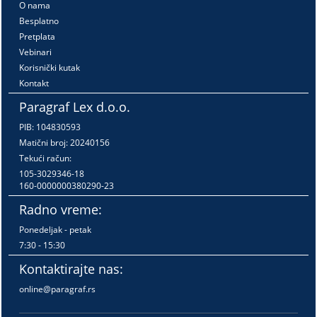
O nama
Besplatno
Pretplata
Vebinari
Korisnički kutak
Kontakt
Paragraf Lex d.o.o.
PIB: 104830593
Matični broj: 20240156
Tekući račun:
105-3029346-18
160-0000000380290-23
Radno vreme:
Ponedeljak - petak
7:30 - 15:30
Kontaktirajte nas:
online@paragraf.rs