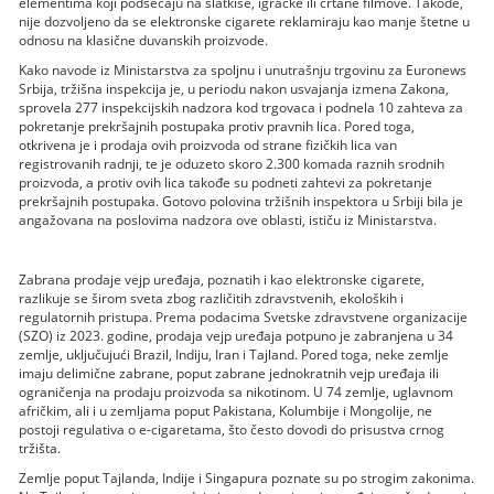
elementima koji podsećaju na slatkiše, igračke ili crtane filmove. Takođe,
nije dozvoljeno da se elektronske cigarete reklamiraju kao manje štetne u
odnosu na klasične duvanskih proizvode.
Kako navode iz Ministarstva za spoljnu i unutrašnju trgovinu za Euronews
Srbija, tržišna inspekcija je, u periodu nakon usvajanja izmena Zakona,
sprovela 277 inspekcijskih nadzora kod trgovaca i podnela 10 zahteva za
pokretanje prekršajnih postupaka protiv pravnih lica. Pored toga,
otkrivena je i prodaja ovih proizvoda od strane fizičkih lica van
registrovanih radnji, te je oduzeto skoro 2.300 komada raznih srodnih
proizvoda, a protiv ovih lica takođe su podneti zahtevi za pokretanje
prekršajnih postupaka. Gotovo polovina tržišnih inspektora u Srbiji bila je
angažovana na poslovima nadzora ove oblasti, ističu iz Ministarstva.
Zabrana prodaje vejp uređaja, poznatih i kao elektronske cigarete,
razlikuje se širom sveta zbog različitih zdravstvenih, ekoloških i
regulatornih pristupa. Prema podacima Svetske zdravstvene organizacije
(SZO) iz 2023. godine, prodaja vejp uređaja potpuno je zabranjena u 34
zemlje, uključujući Brazil, Indiju, Iran i Tajland. Pored toga, neke zemlje
imaju delimične zabrane, poput zabrane jednokratnih vejp uređaja ili
ograničenja na prodaju proizvoda sa nikotinom. U 74 zemlje, uglavnom
afričkim, ali i u zemljama poput Pakistana, Kolumbije i Mongolije, ne
postoji regulativa o e-cigaretama, što često dovodi do prisustva crnog
tržišta.
Zemlje poput Tajlanda, Indije i Singapura poznate su po strogim zakonima.