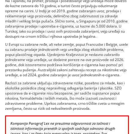
Na Tajlandu, na primer, prodaja i posedovanje vejp uređaja može dovesti
do kazne zatvora do 10 godina, a turisti često prijavljuju oduzimanje
opreme na carini. U Indiji je od 2019. godine zabranjen uvoz, prodaja i
reklamiranje vejp proizvoda, delimično zbog zabrinutosti za zdravlje
mladih i velikog broja pušača. Slično tome, u Singapuru je od 2010. godine
zabranjena prodaja i upotreba e-cigareta, uz kazne do 5.000 dolara. U
Turskoj, iako su prodaja i uvoz ovih proizvoda zabranjeni, vejp uređaji su
dostupni na crnom tržištu i njihova upotreba je legalna.
U Evropi su zabrane ređe, ali neke zemlje, poput Francuske i Belgije, uvele
su zabranu prodaje jednokratnih vejp uređaja zbog ekoloških problema,
poput plastičnog otpada. Ujedinjeno Kraljevstvo je nedavno zabranilo
jednokratne vejp uređaje, uz dodatne poreze na ove proizvode od 2026.
godine, dok istovremeno podržava korišćenje e-cigareta kao pomoć pri
prestanku pušenja. Australijski zakoni zahtevaju recept za nikotinske vejp
uređaje, a od 2024. godine zabranjen je uvoz jednokratnih e-cigareta.
Razlozi za zabrane uključuju zdravstvene rizike, posebno za mlade, kao i
ekološke posledice zbog nepravilnog odlaganja baterija i plastike. SZO
upozorava da e-cigarete nisu bezopasne, jer sadrže supstance poput
nikotina, formaldehida i teških metala, što može izazvati zavisnost i
zdravstvene probleme. Uprkos zabranama, crno tržište cveta u mnogim
zemljama, često uz rizik od nekvalitetnih proizvoda.
Kompanija Paragraf Lex ne preuzima odgovornost za tačnost i
istinitost informacija prenetih iz spoljnih sadržaja odnosno drugih
izvora, kao i za štetu koja eventualno iz toga, proistekne. Sve