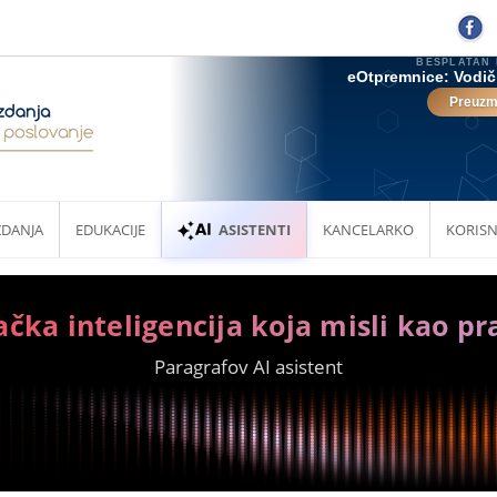
ZDANJA
EDUKACIJE
ASISTENTI
KANCELARKO
KORISN
ačka inteligencija koja misli kao pr
Paragrafov AI asistent