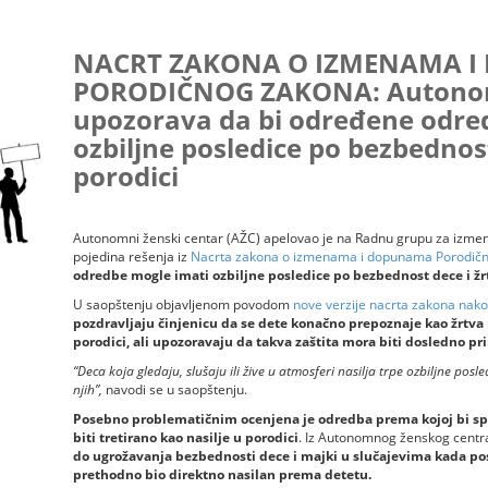
NACRT ZAKONA O IZMENAMA 
PORODIČNOG ZAKONA: Autonomn
upozorava da bi određene odre
ozbiljne posledice po bezbednost
porodici
Autonomni ženski centar (AŽC) apelovao je na Radnu grupu za izmen
pojedina rešenja iz
Nacrta zakona o izmenama i dopunama Porodič
odredbe mogle imati ozbiljne posledice po bezbednost dece i žrt
U saopštenju objavljenom povodom
nove verzije nacrta zakona nak
pozdravljaju činjenicu da se dete konačno prepoznaje kao žrtva n
porodici, ali upozoravaju da takva zaštita mora biti dosledno p
“Deca koja gledaju, slušaju ili žive u atmosferi nasilja trpe ozbiljne posl
njih”,
navodi se u saopštenju.
Posebno problematičnim ocenjena je odredba prema kojoj bi sp
biti tretirano kao nasilje u porodici
. Iz Autonomnog ženskog centr
do ugrožavanja bezbednosti dece i majki u slučajevima kada postoj
prethodno bio direktno nasilan prema detetu.