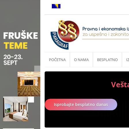
POČETNA
O NAMA
BESPLATNO
I
Vešt
Isprobajte besplatno danas