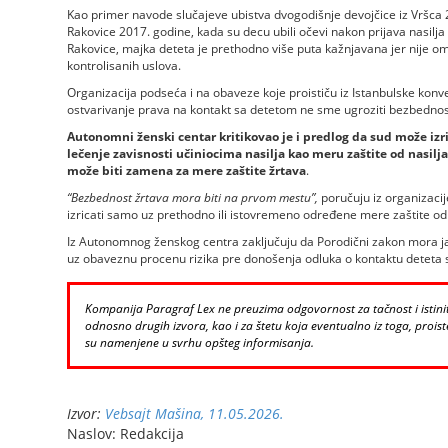
Kao primer navode slučajeve ubistva dvogodišnje devojčice iz Vršca 
Rakovice 2017. godine, kada su decu ubili očevi nakon prijava nasilja
Rakovice, majka deteta je prethodno više puta kažnjavana jer nije 
kontrolisanih uslova.
Organizacija podseća i na obaveze koje proističu iz Istanbulske konve
ostvarivanje prava na kontakt sa detetom ne sme ugroziti bezbednost 
Autonomni ženski centar kritikovao je i predlog da sud može izric
lečenje zavisnosti učiniocima nasilja kao meru zaštite od nasilja
može biti zamena za mere zaštite žrtava
.
“Bezbednost žrtava mora biti na prvom mestu”,
poručuju iz organizacij
izricati samo uz prethodno ili istovremeno određene mere zaštite od n
Iz Autonomnog ženskog centra zaključuju da Porodični zakon mora jasn
uz obaveznu procenu rizika pre donošenja odluka o kontaktu deteta sa
Kompanija Paragraf Lex ne preuzima odgovornost za tačnost i istinito
odnosno drugih izvora, kao i za štetu koja eventualno iz toga, proiste
su namenjene u svrhu opšteg informisanja.
Izvor:
Vebsajt Mašina, 11.05.2026.
Naslov: Redakcija