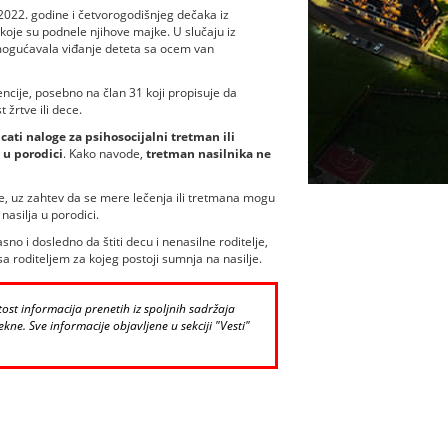
2022. godine i četvorogodišnjeg dečaka iz
 koje su podnele njihove majke. U slučaju iz
omogućavala viđanje deteta sa ocem van
ncije, posebno na član 31 koji propisuje da
žrtve ili dece.
ati naloge za psihosocijalni tretman ili
 u porodici
. Kako navode,
tretman nasilnika ne
e, uz zahtev da se mere lečenja ili tretmana mogu
asilja u porodici.
o i dosledno da štiti decu i nenasilne roditelje,
 roditeljem za kojeg postoji sumnja na nasilje.
st informacija prenetih iz spoljnih sadržaja
kne. Sve informacije objavljene u sekciji "Vesti"