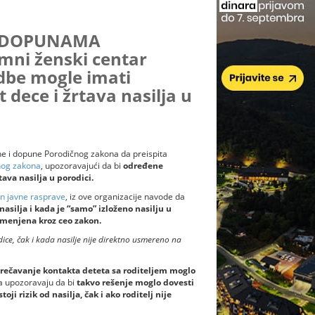
I DOPUNAMA
i ženski centar
dbe mogle imati
 dece i žrtava nasilja u
e i dopune Porodičnog zakona da preispita
nog zakona
, upozoravajući da bi
određene
ava nasilja u porodici.
on javne rasprave
, iz ove organizacije navode da
asilja i kada je “samo” izloženo nasilju u
rimenjena kroz ceo zakon.
edice, čak i kada nasilje nije direktno usmereno na
rečavanje kontakta deteta sa roditeljem moglo
a upozoravaju da bi
takvo rešenje moglo dovesti
i rizik od nasilja, čak i ako roditelj nije