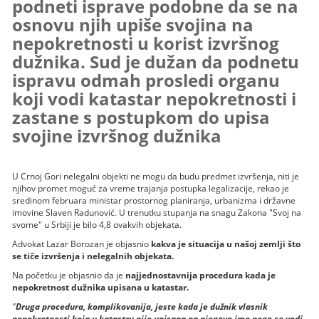
podneti isprave podobne da se na
osnovu njih upiše svojina na
nepokretnosti u korist izvršnog
dužnika. Sud je dužan da podnetu
ispravu odmah prosledi organu
koji vodi katastar nepokretnosti i
zastane s postupkom do upisa
svojine izvršnog dužnika
U Crnoj Gori nelegalni objekti ne mogu da budu predmet izvršenja, niti je
njihov promet moguć za vreme trajanja postupka legalizacije, rekao je
sredinom februara ministar prostornog planiranja, urbanizma i državne
imovine Slaven Radunović. U trenutku stupanja na snagu Zakona "Svoj na
svome" u Srbiji je bilo 4,8 ovakvih objekata.
Advokat Lazar Borozan je objasnio
kakva je situacija u našoj zemlji što
se tiče izvršenja i nelegalnih objekata.
Na početku je objasnio da je
najjednostavnija procedura kada je
nepokretnost dužnika upisana u katastar.
"
Druga procedura, komplikovanija, jeste kada je dužnik vlasnik
nepokretnosti koja u katastru nije upisana na njegovo ime nego se vodi