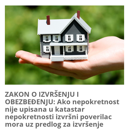
ZAKON O IZVRŠENJU I
OBEZBEĐENJU: Ako nepokretnost
nije upisana u katastar
nepokretnosti izvršni poverilac
mora uz predlog za izvršenje