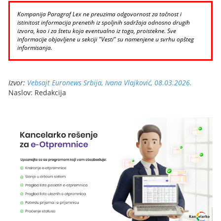
Kompanija Paragraf Lex ne preuzima odgovornost za tačnost i
istinitost informacija prenetih iz spoljnih sadržaja odnosno drugih
izvora, kao i za štetu koja eventualno iz toga, proistekne. Sve
informacije objavljene u sekciji "Vesti" su namenjene u svrhu opšteg
informisanja.
Izvor:
Vebsajt Euronews Srbija, Ivana Vlajković, 08.03.2026.
Naslov: Redakcija