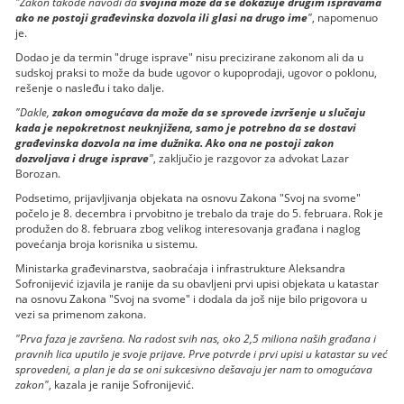
"Zakon takođe navodi da
svojina može da se dokazuje drugim ispravama
ako ne postoji građevinska dozvola ili glasi na drugo ime
"
, napomenuo
je.
Dodao je da termin "druge isprave" nisu precizirane zakonom ali da u
sudskoj praksi to može da bude ugovor o kupoprodaji, ugovor o poklonu,
rešenje o nasleđu i tako dalje.
"Dakle,
zakon omogućava da može da se sprovede izvršenje u slučaju
kada je nepokretnost neuknjižena, samo je potrebno da se dostavi
građevinska dozvola na ime dužnika. Ako ona ne postoji zakon
dozvoljava i druge isprave
"
, zaključio je razgovor za advokat Lazar
Borozan.
Podsetimo, prijavljivanja objekata na osnovu Zakona "Svoj na svome"
počelo je 8. decembra i prvobitno je trebalo da traje do 5. februara. Rok je
produžen do 8. februara zbog velikog interesovanja građana i naglog
povećanja broja korisnika u sistemu.
Ministarka građevinarstva, saobraćaja i infrastrukture Aleksandra
Sofronijević izjavila je ranije da su obavljeni prvi upisi objekata u katastar
na osnovu Zakona "Svoj na svome" i dodala da još nije bilo prigovora u
vezi sa primenom zakona.
"Prva faza je završena. Na radost svih nas, oko 2,5 miliona naših građana i
pravnih lica uputilo je svoje prijave. Prve potvrde i prvi upisi u katastar su već
sprovedeni, a plan je da se oni sukcesivno dešavaju jer nam to omogućava
zakon"
, kazala je ranije Sofronijević.