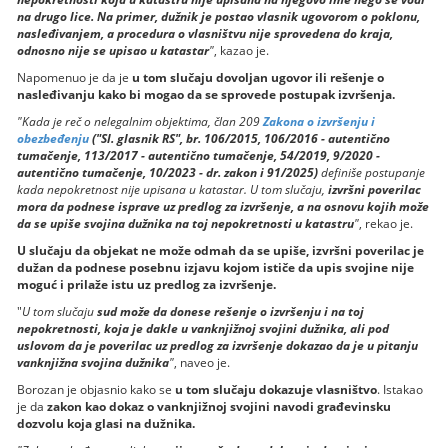
na drugo lice. Na primer, dužnik je postao vlasnik ugovorom o poklonu,
nasleđivanjem, a procedura o vlasništvu nije sprovedena do kraja,
odnosno nije se upisao u katastar
"
, kazao je.
Napomenuo je da je
u tom slučaju dovoljan ugovor ili rešenje o
nasleđivanju kako bi mogao da se sprovede postupak izvršenja.
"Kada je reč o nelegalnim objektima, član 209
Zakona o izvršenju i
obezbeđenju
("Sl. glasnik RS", br. 106/2015, 106/2016 - autentično
tumačenje, 113/2017 - autentično tumačenje, 54/2019, 9/2020 -
autentično tumačenje, 10/2023 - dr. zakon i 91/2025)
definiše postupanje
kada nepokretnost nije upisana u katastar. U tom slučaju,
izvršni poverilac
mora da podnese isprave uz predlog za izvršenje, a na osnovu kojih može
da se upiše svojina dužnika na toj nepokretnosti u katastru
"
, rekao je.
U slučaju da objekat ne može odmah da se upiše, izvršni poverilac je
dužan da podnese posebnu izjavu kojom ističe da upis svojine nije
moguć i prilaže istu uz predlog za izvršenje.
"
U tom slučaju
sud može da donese rešenje o izvršenju i na toj
nepokretnosti, koja je dakle u vanknjižnoj svojini dužnika, ali pod
uslovom da je poverilac uz predlog za izvršenje dokazao da je u pitanju
vanknjižna svojina dužnika
"
, naveo je.
Borozan je objasnio kako se
u tom slučaju dokazuje vlasništvo
. Istakao
je da
zakon kao dokaz o vanknjižnoj svojini navodi građevinsku
dozvolu koja glasi na dužnika.