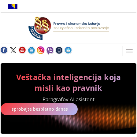
Veštačka inteligencija koja
misli kao pravnik
Paragrafov AI asistent
Isprobajte besplatno danas