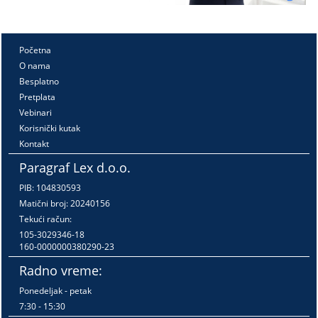
Početna
O nama
Besplatno
Pretplata
Vebinari
Korisnički kutak
Kontakt
Paragraf Lex d.o.o.
PIB: 104830593
Matični broj: 20240156
Tekući račun:
105-3029346-18
160-0000000380290-23
Radno vreme:
Ponedeljak - petak
7:30 - 15:30