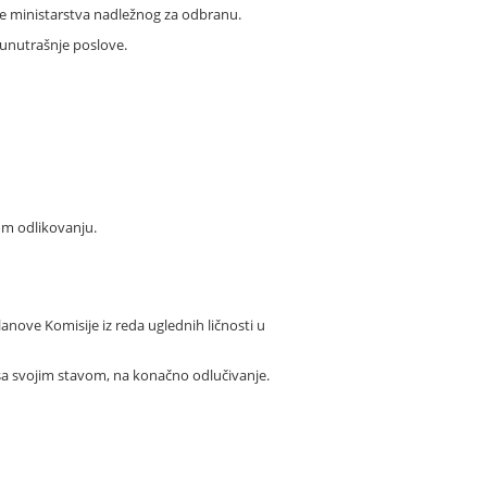
nje ministarstva nadležnog za odbranu.
 unutrašnje poslove.
om odlikovanju.
anove Komisije iz reda uglednih ličnosti u
 sa svojim stavom, na konačno odlučivanje.