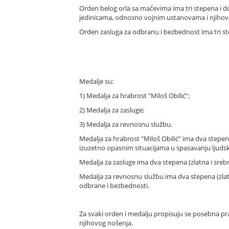
Orden belog orla sa mačevima ima tri stepena i do
jedinicama, odnosno vojnim ustanovama i njihov
Orden zasluga za odbranu i bezbednost ima tri st
Medalje su:
1) Medalja za hrabrost "Miloš Obilić";
2) Medalja za zasluge;
3) Medalja za revnosnu službu.
Medalja za hrabrost "Miloš Obilić" ima dva stepena 
izuzetno opasnim situacijama u spasavanju ljudski
Medalja za zasluge ima dva stepena (zlatna i srebr
Medalja za revnosnu službu ima dva stepena (zlatn
odbrane i bezbednosti.
Za svaki orden i medalju propisuju se posebna prav
njihovog nošenja.