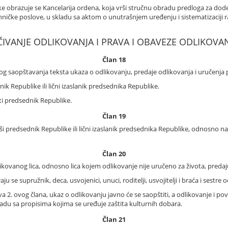
 obrazuje se Kancelarija ordena, koja vrši stručnu obradu predloga za dode
ehničke poslove, u skladu sa aktom o unutrašnjem uređenju i sistematizaciji
ČIVANJE ODLIKOVANJA I PRAVA I OBAVEZE ODLIKOVAN
Član 18
og saopštavanja teksta ukaza o odlikovanju, predaje odlikovanja i uručenja 
k Republike ili lični izaslanik predsednika Republike.
ti predsednik Republike.
Član 19
i predsednik Republike ili lični izaslanik predsednika Republike, odnosno na
Član 20
kovanog lica, odnosno lica kojem odlikovanje nije uručeno za života, predaj
se supružnik, deca, usvojenici, unuci, roditelji, usvojitelji i braća i sestre o
a 2. ovog člana, ukaz o odlikovanju javno će se saopštiti, a odlikovanje i p
adu sa propisima kojima se uređuje zaštita kulturnih dobara.
Član 21