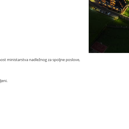
ost ministarstva nadležnog za spoljne poslove,
jeni.