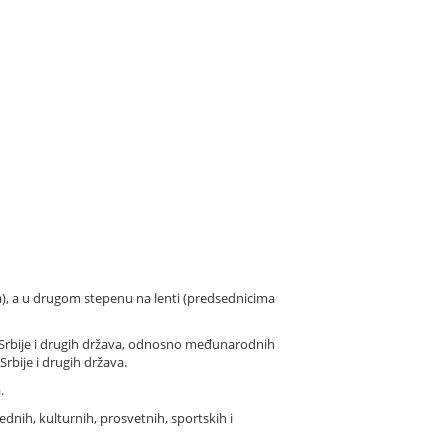
va), a u drugom stepenu na lenti (predsednicima
 Srbije i drugih država, odnosno međunarodnih
Srbije i drugih država.
.
ednih, kulturnih, prosvetnih, sportskih i