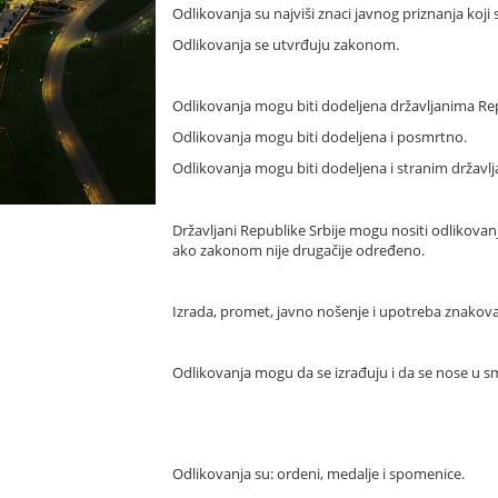
Odlikovanja su najviši znaci javnog priznanja koji 
Odlikovanja se utvrđuju zakonom.
Odlikovanja mogu biti dodeljena državljanima Rep
Odlikovanja mogu biti dodeljena i posmrtno.
Odlikovanja mogu biti dodeljena i stranim držav
Državljani Republike Srbije mogu nositi odlikova
ako zakonom nije drugačije određeno.
Izrada, promet, javno nošenje i upotreba znakova 
Odlikovanja mogu da se izrađuju i da se nose u s
Odlikovanja su: ordeni, medalje i spomenice.