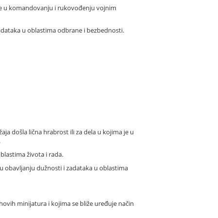
luge u komandovanju i rukovođenju vojnim
zadataka u oblastima odbrane i bezbednosti.
ja došla lična hrabrost ili za dela u kojima je u
.
blastima života i rada.
 u obavljanju dužnosti i zadataka u oblastima
hovih minijatura i kojima se bliže uređuje način