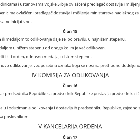
edinicama i ustanovama Vojske Srbije ovlašćeni predlagač dostavlja i mišlje
benicima ovlašćeni predlagač dostavlja i mišljenje ministarstva nadležnog za
samoinicijativno.
Član 15
ili medaljom to odlikovanje daje se, po pravilu, u najnižem stepenu.
edaljom u nižem stepenu od onoga kojim je već odlikovan.
iti isti orden, odnosno medalja, u istom stepenu.
 ponovo odlikovanje, već posebna oznaka koja se nosi na prethodno dodeljen
IV KOMISIJA ZA ODLIKOVANJA
Član 16
ar predsednika Republike, a predsednik Republike postavlja predsednika i čl
elu i oduzimanje odlikovanja i dostavlja ih predsedniku Republike, zajedno
 sa poslovnikom.
V KANCELARIJA ORDENA
Član 17