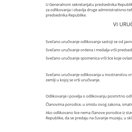
U Generalnom sekretarijatu predsednika Republike
za odlikovanja i obavlja druge administrativno-t
predsednika Republike.
VI URU
Svečano uručivanje odlikovanja sastoji se od javn
Svečano uručivanje ordena i medalja vrši predsedni
Svečano uručivanje spomenica vrši lice koje ovlas
Svečano uručivanje odlikovanja u inostranstvu vrš
zemlji u kojoj se vrši uručivanje.
Odlikovanje i povelja o odlikovanju posmrtno odli
Članovima porodice, u smislu ovog zakona, smatraju 
Ako odlikovano lice nema članove porodice iz stav
Republike, da se predaju na čuvanje muzeju, u skl