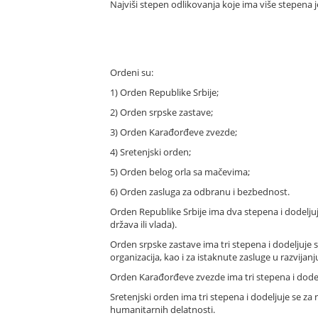
Najviši stepen odlikovanja koje ima više stepena j
Ordeni su:
1) Orden Republike Srbije;
2) Orden srpske zastave;
3) Orden Karađorđeve zvezde;
4) Sretenjski orden;
5) Orden belog orla sa mačevima;
6) Orden zasluga za odbranu i bezbednost.
Orden Republike Srbije ima dva stepena i dodeljuj
država ili vlada).
Orden srpske zastave ima tri stepena i dodeljuj
organizacija, kao i za istaknute zasluge u razvijan
Orden Karađorđeve zvezde ima tri stepena i dodelj
Sretenjski orden ima tri stepena i dodeljuje se za 
humanitarnih delatnosti.