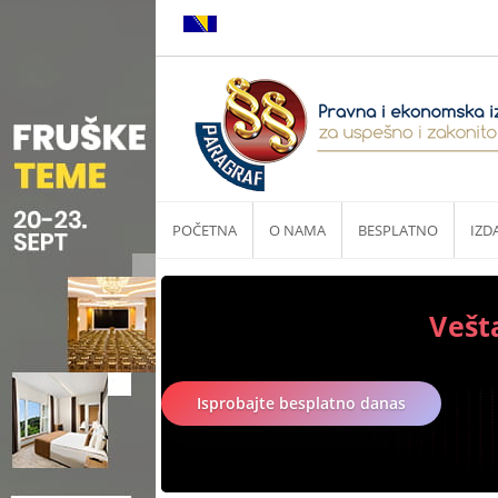
POČETNA
O NAMA
BESPLATNO
IZD
Vešt
Isprobajte besplatno danas