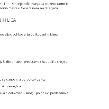
lu i oduzimanje odlikovanja za potrebe Komisije
 radnih mesta u Generalnom sekretarijatu
IH LICA
povelje o odlikovanju odlikovanim licima.
jviši diplomatski predstavnik Republike Srbije u
u se članovima porodice tog lica.
dlikovanog lica.
ovelja o odlikovanju mogu, po odluci predsednika