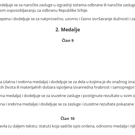
deljuje se za naročite zasluge u izgradnji sistema odbrane ili naročite zas
om osposobljavanju za odbranu Republike Srbije.
epena i dodeljuje se za natprosečno, uzorno i časno izvršavanje dužnosti i 
2. Medalje
Član 9
(zlatna i srebrna medalja) i dodeljuje se za dela u kojima je do snažnog izraža
h života ili materijalnih dobara ispoljena izvanredna hrabrost i samopregor
na medalja) i dodeljuje se za izuzetne zasluge i postignute rezultate u svim o
a i srebrna medalja) i dodeljuje se za zasluge i izuzetne rezultate pokazane
Član 10
ila (u daljem tekstu: statut) koja sadrže opis ordena, odnosno medalja i nji