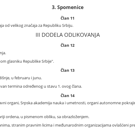
3. Spomenice
Član 11
a od velikog značaja za Republiku Srbiju.
III DODELA ODLIKOVANJA
Član 12
nja.
nom glasniku Republike Srbije".
Član 13
išnje, u februaru i junu.
 van termina određenog u stavu 1. ovog člana.
Član 14
ni organi, Srpska akademija nauka i umetnosti, organi autonomne pokrajine 
lariji ordena, u pismenom obliku, sa obrazloženjem.
anima, stranim pravnim licima i međunarodnim organizacijama ovlašćeni pred