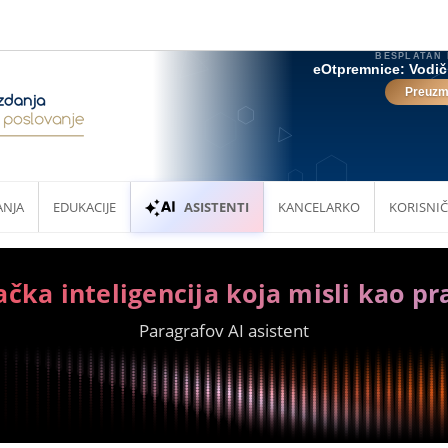
ANJA
EDUKACIJE
ASISTENTI
KANCELARKO
KORISNIČ
ačka inteligencija koja misli kao pr
Paragrafov AI asistent