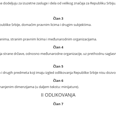
se dodeljuju za izuzetne zasluge i dela od velikog značaja za Republiku Srbiju.
Član 3
ublike Srbije, domaćim pravnim licima i drugim subjektima.
ljanima, stranim pravnim licima i međunarodnim organizacijama.
Član 4
nja strane države, odnosno međunarodne organizacije, uz prethodnu saglasn
Član 5
i drugih predmeta koji imaju izgled odlikovanja Republike Srbije nisu dozvol
Član 6
manjenim dimenzijama (u daljem tekstu: minijature).
II ODLIKOVANJA
Član 7