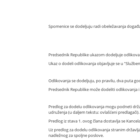
Spomenice se dodeljuju radi obeležavanja događaj
Predsednik Republike ukazom dodeljuje odlikova
Ukaz o dodeli odlikovanja objavljuje se u "Službe
Odlikovanja se dodeljuju, po pravilu, dva puta god
Predsednik Republike može dodeliti odlikovanja i
Predlog za dodelu odlikovanja mogu podneti držav
udruženja (u daljem tekstu: ovlašćeni predlagači).
Predlog iz stava 1. ovog člana dostavlja se Kance
Uz predlog za dodelu odlikovanja stranim državlj
nadležnog za spoljne poslove.