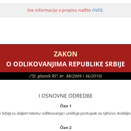
Sve informacije o propisu nađite
OVDE
.
ZAKON
O ODLIKOVANJIMA REPUBLIKE SRBIJE
("Sl. glasnik RS", br. 88/2009 i 36/2010)
I OSNOVNE ODREDBE
Član 1
rbije (u daljem tekstu: odlikovanja) i uređuje postupak za njihovo dodeljiv
Član 2