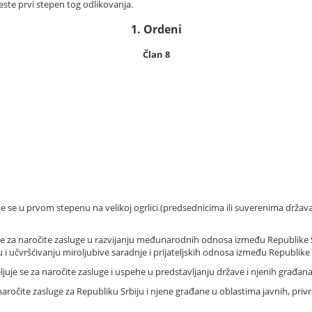
este prvi stepen tog odlikovanja.
1. Ordeni
Član 8
e se u prvom stepenu na velikoj ogrlici (predsednicima ili suverenima drža
e se za naročite zasluge u razvijanju međunarodnih odnosa između Republike
ju i učvršćivanju miroljubive saradnje i prijateljskih odnosa između Republike 
uje se za naročite zasluge i uspehe u predstavljanju države i njenih građana
naročite zasluge za Republiku Srbiju i njene građane u oblastima javnih, privr