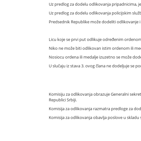
Uz predlog za dodelu odlikovanja pripadnicima, j
Uz predlog za dodelu odlikovanja policijskim služ
Predsednik Republike može dodeliti odlikovanje i 
Licu koje se prvi put odlikuje određenim ordenom 
Niko ne može biti odlikovan istim ordenom ili m
Nosiocu ordena ili medalje izuzetno se može dodel
U slučaju iz stava 3. ovog člana ne dodeljuje se
Komisiju za odlikovanja obrazuje Generalni sekret
Republici Srbiji.
Komisija za odlikovanja razmatra predloge za dod
Komisija za odlikovanja obavlja poslove u skladu