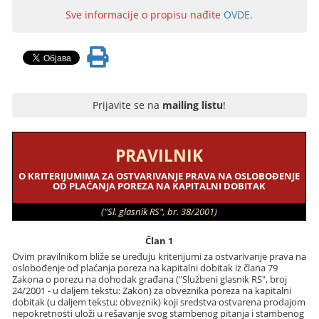
Sve informacije o propisu nađite
OVDE
.
Prijavite se na
mailing listu
!
PRAVILNIK
O KRITERIJUMIMA ZA OSTVARIVANJE PRAVA NA OSLOBOĐENJE
OD PLAĆANJA POREZA NA KAPITALNI DOBITAK
("Sl. glasnik RS", br. 38/2001)
Član 1
Ovim pravilnikom bliže se uređuju kriterijumi za ostvarivanje prava na
oslobođenje od plaćanja poreza na kapitalni dobitak iz člana 79
Zakona o porezu na dohodak građana ("Službeni glasnik RS", broj
24/2001 - u daljem tekstu: Zakon) za obveznika poreza na kapitalni
dobitak (u daljem tekstu: obveznik) koji sredstva ostvarena prodajom
nepokretnosti uloži u rešavanje svog stambenog pitanja i stambenog