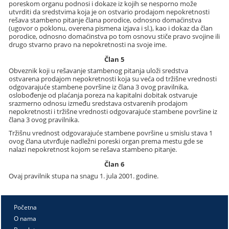
poreskom organu podnosi i dokaze iz kojih se nesporno može
utvrditi da sredstvima koja je on ostvario prodajom nepokretnosti
rešava stambeno pitanje člana porodice, odnosno domaćinstva
(ugovor o poklonu, overena pismena izjava i sl.), kao i dokaz da član
porodice, odnosno domaćinstva po tom osnovu stiče pravo svojine ili
drugo stvarno pravo na nepokretnosti na svoje ime.
Član 5
Obveznik koji u rešavanje stambenog pitanja uloži sredstva
ostvarena prodajom nepokretnosti koja su veća od tržišne vrednosti
odgovarajuće stambene površine iz člana 3 ovog pravilnika,
oslobođenje od plaćanja poreza na kapitalni dobitak ostvaruje
srazmerno odnosu između sredstava ostvarenih prodajom
nepokretnosti i tržišne vrednosti odgovarajuće stambene površine iz
člana 3 ovog pravilnika.
Tržišnu vrednost odgovarajuće stambene površine u smislu stava 1
ovog člana utvrđuje nadležni poreski organ prema mestu gde se
nalazi nepokretnost kojom se rešava stambeno pitanje.
Član 6
Ovaj pravilnik stupa na snagu 1. jula 2001. godine.
Početna
O nama