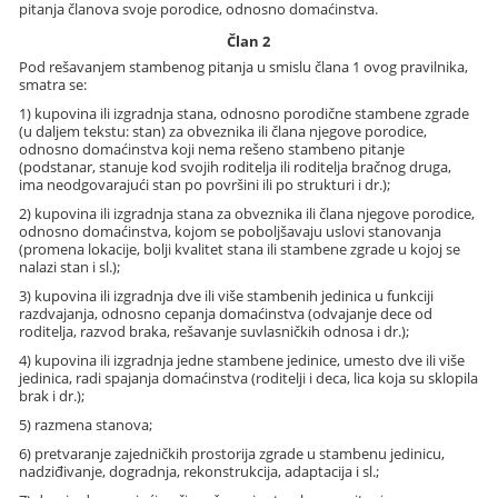
pitanja članova svoje porodice, odnosno domaćinstva.
Član 2
Pod rešavanjem stambenog pitanja u smislu člana 1 ovog pravilnika,
smatra se:
1) kupovina ili izgradnja stana, odnosno porodične stambene zgrade
(u daljem tekstu: stan) za obveznika ili člana njegove porodice,
odnosno domaćinstva koji nema rešeno stambeno pitanje
(podstanar, stanuje kod svojih roditelja ili roditelja bračnog druga,
ima neodgovarajući stan po površini ili po strukturi i dr.);
2) kupovina ili izgradnja stana za obveznika ili člana njegove porodice,
odnosno domaćinstva, kojom se poboljšavaju uslovi stanovanja
(promena lokacije, bolji kvalitet stana ili stambene zgrade u kojoj se
nalazi stan i sl.);
3) kupovina ili izgradnja dve ili više stambenih jedinica u funkciji
razdvajanja, odnosno cepanja domaćinstva (odvajanje dece od
roditelja, razvod braka, rešavanje suvlasničkih odnosa i dr.);
4) kupovina ili izgradnja jedne stambene jedinice, umesto dve ili više
jedinica, radi spajanja domaćinstva (roditelji i deca, lica koja su sklopila
brak i dr.);
5) razmena stanova;
6) pretvaranje zajedničkih prostorija zgrade u stambenu jedinicu,
nadziđivanje, dogradnja, rekonstrukcija, adaptacija i sl.;