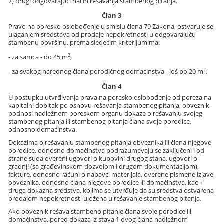
7) drugi odgovarajući način rešavanja stambenog pitanja.
Član 3
Pravo na poresko oslobođenje u smislu člana 79 Zakona, ostvaruje se
ulaganjem sredstava od prodaje nepokretnosti u odgovarajuću
stambenu površinu, prema sledećim kriterijumima:
2
- za samca - do 45 m
;
2
- za svakog narednog člana porodičnog domaćinstva - još po 20 m
.
Član 4
U postupku utvrđivanja prava na poresko oslobođenje od poreza na
kapitalni dobitak po osnovu rešavanja stambenog pitanja, obveznik
podnosi nadležnom poreskom organu dokaze o rešavanju svojeg
stambenog pitanja ili stambenog pitanja člana svoje porodice,
odnosno domaćinstva.
Dokazima o rešavanju stambenog pitanja obveznika ili člana njegove
porodice, odnosno domaćinstva podrazumevaju se zaključeni i od
strane suda overeni ugovori o kupovini drugog stana, ugovori o
gradnji (sa građevinskom dozvolom i drugom dokumentacijom),
fakture, odnosno računi o nabavci materijala, overene pismene izjave
obveznika, odnosno člana njegove porodice ili domaćinstva, kao i
druga dokazna sredstva, kojima se utvrđuje da su sredstva ostvarena
prodajom nepokretnosti uložena u rešavanje stambenog pitanja.
Ako obveznik rešava stambeno pitanje člana svoje porodice ili
domaćinstva, pored dokaza iz stava 1 ovog člana nadležnom