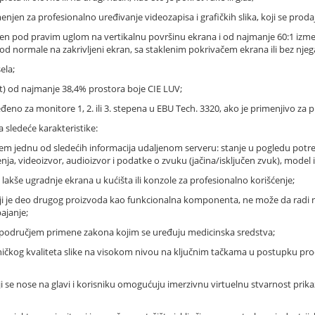
enjen za profesionalno uređivanje videozapisa i grafičkih slika, koji se proda
en pod pravim uglom na vertikalnu površinu ekrana i od najmanje 60:1 izm
d normale na zakrivljeni ekran, sa staklenim pokrivačem ekrana ili bez njeg
ela;
t) od najmanje 38,4% prostora boje CIE LUV;
eđeno za monitore 1, 2. ili 3. stepena u EBU Tech. 3320, ako je primenjivo za
a sledeće karakteristike:
arem jednu od sledećih informacija udaljenom serveru: stanje u pogledu pot
ja, videoizvor, audioizvor i podatke o zvuku (jačina/isključen zvuk), model i 
i lakše ugradnje ekrana u kućišta ili konzole za profesionalno korišćenje;
koji je deo drugog proizvoda kao funkcionalna komponenta, ne može da radi n
ajanje;
en područjem primene zakona kojim se uređuju medicinska sredstva;
ičkog kvaliteta slike na visokom nivou na ključnim tačkama u postupku produk
oji se nose na glavi i korisniku omogućuju imerzivnu virtuelnu stvarnost prik