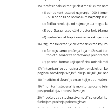
15) "profesionalni ekran" je elektronski ekran nam
(1) odnos kontrasta od najmanje 1000:1 izmer
85° u odnosu na normalu, te najmanje 83° o
(2) fizičku rezoluciju od najmanje 2,3 megapiks
(3) podršku za raspoloživi prostor boja (Gamu
(4) ujednačenost boje i luminacije kako je odr
16) "sigurnosni ekran" je elektronski ekran koji im
(1) funkciju samo-praćenja koja može slati b
toplotni senzor za sprečavanje preopterećen
(2) posebni format koji specificira korisnik rad
17) "integrisan" se odnosi na elektronski ekran 
pogledu obavljanja svojih funkcija, uključujući nap
18) "medicinski ekran" je ekran koji je obuhvać
19) "monitor 1. stepena" je monitor za ocenu tehn
postprodukcija, prenos i čuvanje;
20) "naočare za virtuelnu stvarnost" su uređaji k
funkcijom praćenja pokreta glave;