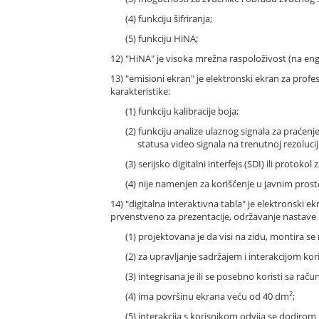
(4) funkciju šifriranja;
(5) funkciju HiNA;
12) "HiNA" je visoka mrežna raspoloživost (na engl
13) "emisioni ekran" je elektronski ekran za prof
karakteristike:
(1) funkciju kalibracije boja;
(2) funkciju analize ulaznog signala za praćen
statusa video signala na trenutnoj rezolucij
(3) serijsko digitalni interfejs (SDI) ili proto
(4) nije namenjen za korišćenje u javnim pros
14) "digitalna interaktivna tabla" je elektronski
prvenstveno za prezentacije, održavanje nastave il
(1) projektovana je da visi na zidu, montira se n
(2) za upravljanje sadržajem i interakcijom kor
(3) integrisana je ili se posebno koristi sa ra
2
(4) ima površinu ekrana veću od 40 dm
;
(5) interakcija s korisnikom odvija se dodirom pr