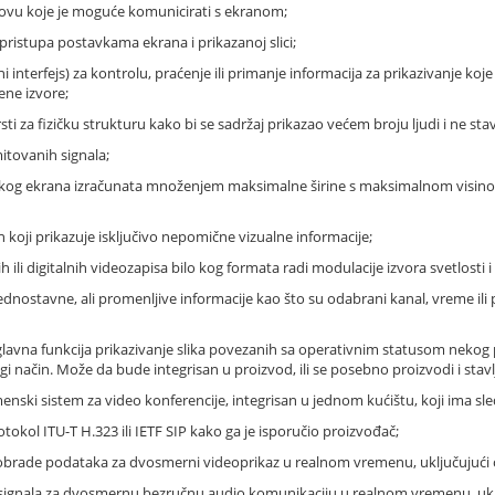
novu koje je moguće komunicirati s ekranom;
ristupa postavkama ekrana i prikazanoj slici;
i interfejs) za kontrolu, praćenje ili primanje informacija za prikazivanje koje
ene izvore;
vrsti za fizičku strukturu kako bi se sadržaj prikazao većem broju ljudi i ne st
mitovanih signala;
nskog ekrana izračunata množenjem maksimalne širine s maksimalnom visinom 
an koji prikazuje isključivo nepomične vizualne informacije;
h ili digitalnih videozapisa bilo kog formata radi modulacije izvora svetlosti
 jednostavne, ali promenljive informacije kao što su odabrani kanal, vreme ili
 je glavna funkcija prikazivanje slika povezanih sa operativnim statusom nek
i način. Može da bude integrisan u proizvod, ili se posebno proizvodi i stavlj
menski sistem za video konferencije, integrisan u jednom kućištu, koji ima sle
tokol ITU-T H.323 ili IETF SIP kako ga je isporučio proizvođač;
 i obrade podataka za dvosmerni videoprikaz u realnom vremenu, uključujući
 signala za dvosmernu bezručnu audio komunikaciju u realnom vremenu, ukl