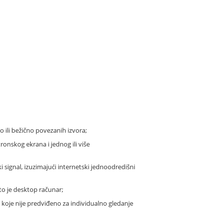
no ili bežično povezanih izvora;
ronskog ekrana i jednog ili više
ski signal, izuzimajući internetski jednoodredišni
što je desktop računar;
 koje nije predviđeno za individualno gledanje