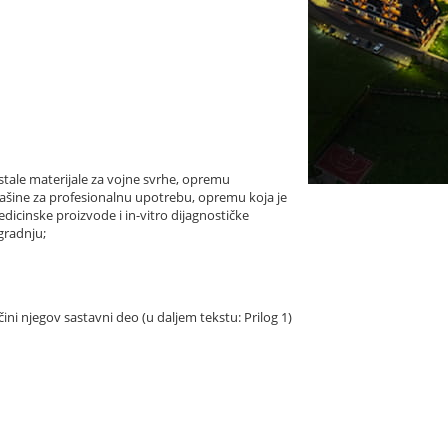
ostale materijale za vojne svrhe, opremu
e mašine za profesionalnu upotrebu, opremu koja je
dicinske proizvode i in-vitro dijagnostičke
gradnju;
čini njegov sastavni deo (u daljem tekstu: Prilog 1)