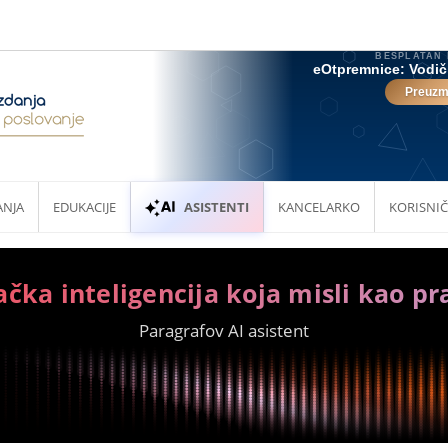
ANJA
EDUKACIJE
ASISTENTI
KANCELARKO
KORISNIČ
ačka inteligencija koja misli kao pr
Paragrafov AI asistent