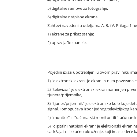
5) digitalne ramove za fotografije;
6) digitalne natpisne ekrane.
Zahtevi navedeni u odeljcima A, B. i V. Priloga 1 n
1) ekrane za prikaz stanja;
2) upravljačke panele.
Pojedini izrazi upotrebljeni u ovom pravilniku ima
1) "elektronski ekran" je ekran i s njim povezana el
2) "televizor" je elektronski ekran namenjen prvens
tjunera/prijemnika;
3) "tjuner/prijemnik" je elektronsko kolo koje detekt
signal, i omogućava izbor jednog televizijskog ka
4) "monitor" ili "računarski monitor" ili "računars
5) "digitalni natpisni ekran" je elektronski ekra
sadržaja i nije kućno okruženje, koji ima sledeće k