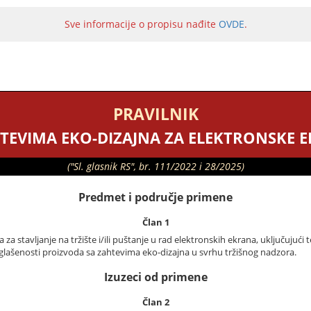
Sve informacije o propisu nađite
OVDE
.
PRAVILNIK
TEVIMA EKO-DIZAJNA ZA ELEKTRONSKE 
("Sl. glasnik RS", br. 111/2022 i 28/2025)
Predmet i područje primene
Član 1
a stavljanje na tržište i/ili puštanje u rad elektronskih ekrana, uključujući 
glašenosti proizvoda sa zahtevima eko-dizajna u svrhu tržišnog nadzora.
Izuzeci od primene
Član 2