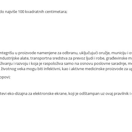
 do najviše 100 kvadratnih centimetara;
se integrišu u proizvode namenjene za odbranu, uključujući oružje, municiju i 
 industrijske alate, transportna sredstva za prevoz ljudi i robe, građevinsk
aživanju i razvoju i koja je raspoloživa samo na osnovu poslovne saradnje, me
životnog veka mogu biti infektivni, kao i aktivne medicinske proizvode za u
lopovi;
htevi eko-dizajna za elektronske ekrane, koji je odštampan uz ovaj pravilnik i 