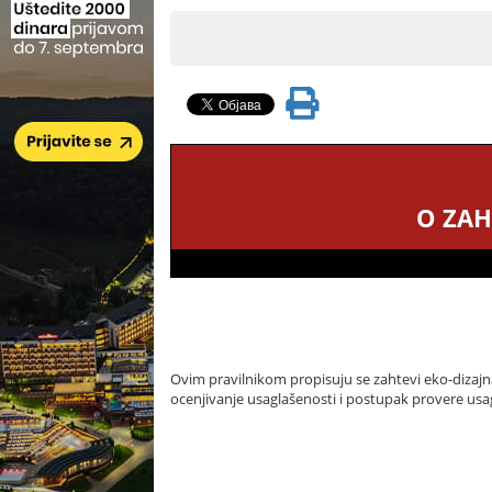
O ZAH
Ovim pravilnikom propisuju se zahtevi eko-dizajna z
ocenjivanje usaglašenosti i postupak provere usa