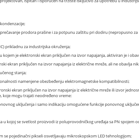
e projektovan, ispitan i isporučen na tržište isključivo za upotrebu u industrij
 kondenzacije;
 sprečavanje prodora prašine i za potpunu zaštitu pri dodiru (nepropusno za p
) prikladnu za industrijska okruženja;
e u kojem je elektronski ekran priključen na izvor napajanja, aktiviran je i oba
onski ekran priključen na izvor napajanja iz električne mreže, ali ne obavlja ni
jučenog stanja;
kcionalnosti namenjene obezbeđenju elektromagnetske kompatibilnosti;
tronski ekran priključen na izvor napajanja iz električne mreže ili izvor jedno
ije, koje mogu trajati neodređeno vreme:
ponovnog uključenja i samo indikaciju omogućene funkcije ponovnog uključenja
ja u kojoj se svetlost proizvodi iz poluprovodničkog uređaja sa PN spojem o
em se pojedinačni pikseli osvetljavaju mikroskopskom LED tehnologijom;