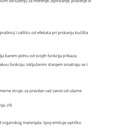
skom okruženju za merenje, ispitivanje, praćenje ili
rašinu) i zaštitu od efekata pri prskanju kućišta
vlja barem jednu od svojih funkcija prikaza;
kakvu funkciju; isključenim stanjem smatraju se i:
smerne struje, za pravilan rad zavisi od ulazne
, i/ili
d organskog materijala. Spoj emituje optičko