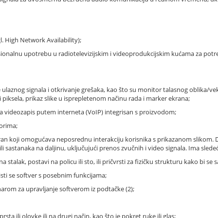
. High Network Availability);
esionalnu upotrebu u radiotelevizijskim i videoprodukcijskim kućama za potre
je ulaznog signala i otkrivanje grešaka, kao što su monitor talasnog oblika/v
i piksela, prikaz slike u isprepletenom načinu rada i marker ekrana;
kol za videozapis putem interneta (VoIP) integrisan s proizvodom;
torima;
 ekran koji omogućava neposrednu interakciju korisnika s prikazanom slikom. 
i sastanaka na daljinu, uključujući prenos zvučnih i video signala. Ima sledeć
a stalak, postavi na policu ili sto, ili pričvrsti za fizičku strukturu kako bi se
isti se softver s posebnim funkcijama;
čunarom za upravljanje softverom iz podtačke (2);
sta ili olovke ili na drugi način, kao što je pokret ruke ili glas;