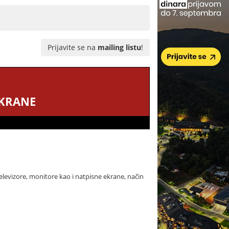
Prijavite se na
mailing listu
!
EKRANE
televizore, monitore kao i natpisne ekrane, način