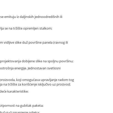
 se emituju iz daljinskih jednoodredišnih ili
avlja se na tržište opremljen stalkom;
vidljive slike duž površine panela (ravnog ili
 i projektovanja dobijene slike na spoljnu površinu;
 potrošnja energije. Jednostavan svetlosni
og proizvoda, koji omogućava upravljanje radom tog
a na tržište za korišćenje isključivo uz proizvod;
deće karakteristike:
 otpornost na gubitak paketa;
jučujući smanjenje odjeka;