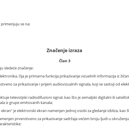
e primenjuju se na:
Značenje izraza
Član 3
ju sledeće značenje:
ektronika, čija je primarna funkcija prikazivanje vizuelnih informacija iz žiča
tveno za prikazivanje i prijem audiovizualnih signala, koji se sastoji od elekt
uje televizijski radiodifuzioni signal, kao što je zemaljski digitalni ili satelit
nala iz grupe emitovanih kanala;
ki ekran" je elektronski ekran namenjen jednoj osobi za gledanje izbliza, kao 
n namenjen prvenstveno za prikazivanje sadržaja većem broju ljudi u okruženju
arakteristike: