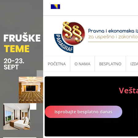
POČETNA
O NAMA
BESPLATNO
IZD
Vešt
Isprobajte besplatno danas