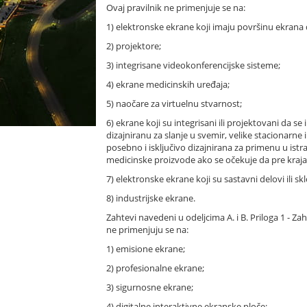
Ovaj pravilnik ne primenjuje se na:
1) elektronske ekrane koji imaju površinu ekrana
2) projektore;
3) integrisane videokonferencijske sisteme;
4) ekrane medicinskih uređaja;
5) naočare za virtuelnu stvarnost;
6) ekrane koji su integrisani ili projektovani da 
dizajniranu za slanje u svemir, velike stacionarne
posebno i isključivo dizajnirana za primenu u istr
medicinske proizvode ako se očekuje da pre kraja 
7) elektronske ekrane koji su sastavni delovi ili sk
8) industrijske ekrane.
Zahtevi navedeni u odeljcima A. i B. Priloga 1 - Za
ne primenjuju se na:
1) emisione ekrane;
2) profesionalne ekrane;
3) sigurnosne ekrane;
4) digitalne interaktivne ekranske ploče;