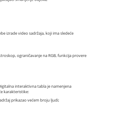
be izrade video sadržaja, koji ima sledeće
ektroskop, ograničavanje na RGB, funkcija provere
Digitalna interaktivna tabla je namenjena
e karakteristike:
 sadržaj prikazao većem broju ljudi;