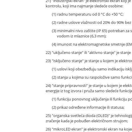
21) "industrijski ekran" je elektronski ekran koji j
kontrolu, koji ima najmanje sledeće osobine:
(1) radnu temperaturu od 0 °C do +50 °C;
(2) radne uslove vlažnosti od 20% do 90% bez
(3) minimalni nivo zaštite (IP 65) potreban za
vodom iz mlaznice (6,3 mm);
(4) imunost na elektromagnetske smetnje (EMC
22) "uključeno stanje" ili "aktivno stanje" je stanj
23) "isključeno stanje" je stanje u kojem je elektr
(1) uslovi koji obezbeđuju samo indikaciju iskl
(2) stanja u kojima su raspoložive samo fun
24) "stanje pripravnosti" je stanje u kojem je elek
energije iz tog izvora i pruža samo sledeće funkc
(1) funkciju ponovnog uključenja ili funkciju 
(2) prikaz određene informacije ili statusa;
25) "organska svetleća dioda (OLED)" je tehnologi
zračenje kada je pobuđen električnom strujom;
26) "mikroLED ekran" je elektronski ekran na koj