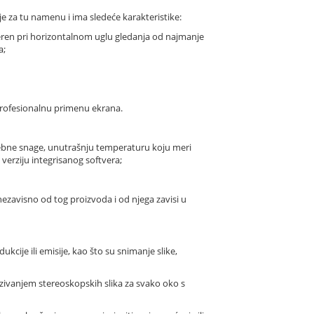
je za tu namenu i ima sledeće karakteristike:
eren pri horizontalnom uglu gledanja od najmanje
a;
 profesionalnu primenu ekrana.
rebne snage, unutrašnju temperaturu koju meri
verziju integrisanog softvera;
ezavisno od tog proizvoda i od njega zavisi u
cije ili emisije, kao što su snimanje slike,
azivanjem stereoskopskih slika za svako oko s