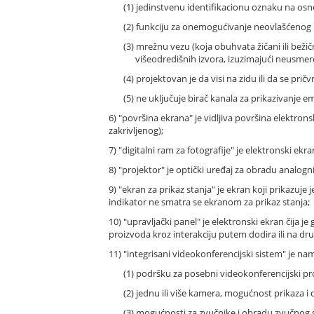
(1) jedinstvenu identifikacionu oznaku na os
(2) funkciju za onemogućivanje neovlašćenog p
(3) mrežnu vezu (koja obuhvata žičani ili bežičn
višeodredišnih izvora, izuzimajući neusmer
(4) projektovan je da visi na zidu ili da se prič
(5) ne uključuje birač kanala za prikazivanje e
6) "površina ekrana" je vidljiva površina elektro
zakrivljenog);
7) "digitalni ram za fotografije" je elektronski ekr
8) "projektor" je optički uređaj za obradu analogni
9) "ekran za prikaz stanja" je ekran koji prikazuje
indikator ne smatra se ekranom za prikaz stanja;
10) "upravljački panel" je elektronski ekran čija
proizvoda kroz interakciju putem dodira ili na drug
11) "integrisani videokonferencijski sistem" je na
(1) podršku za posebni videokonferencijski pro
(2) jednu ili više kamera, mogućnost prikaza
(3) mogućnosti za zvučnike i obradu zvučnog