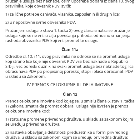
pružanje usluga bez naknade, osim upotrebe dobara iz člana 10. ovog
pravilnika, koje obveznik PDV izvrši:
1) za lične potrebe osnivača, vlasnika, zaposlenih ili drugih lica;
2) u neposlovne svrhe obveznika PDV.
Pružanjem usluga iz stava 1. tačka 2) ovog člana smatra se pružanje
usluga koje se ne vrši u cilju povećanja prihoda, odnosno smanjenja
rashoda obveznika PDV koji vrši promet te usluge.
Član 11a
Odredbe čl. 10. i 11. ovog pravilnika ne odnose se na promet usluga
koji strano lice koje nije obveznik PDV vrši bez naknade u Republici
Srbiji, već poreski dužnik na svaki promet usluga bez naknade tog lica
obračunava PDV po propisanoj poreskoj stopi i plaća obračunati PDV
u skladu sa Zakonom.
IV PRENOS CELOKUPNE ILI DELA IMOVINE
Član 12
Prenos celokupne imovine kod kojeg se, u smislu člana 6. stav 1. tačka
1) Zakona, smatra da promet dobara i usluga nije izvršen je prenos
celokupne imovine kod:
1) statusne promene privrednog društva, u skladu sa zakonom kojim
se uređuju privredna društva;
2) nastavka obavljanja delatnosti preduzetnika u formi privrednog
društva, u skladu sa zakonom kojim se uređuju privredna društva;