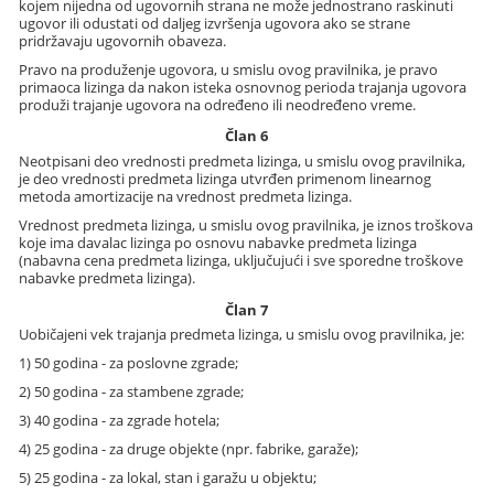
kojem nijedna od ugovornih strana ne može jednostrano raskinuti
ugovor ili odustati od daljeg izvršenja ugovora ako se strane
pridržavaju ugovornih obaveza.
Pravo na produženje ugovora, u smislu ovog pravilnika, je pravo
primaoca lizinga da nakon isteka osnovnog perioda trajanja ugovora
produži trajanje ugovora na određeno ili neodređeno vreme.
Član 6
Neotpisani deo vrednosti predmeta lizinga, u smislu ovog pravilnika,
je deo vrednosti predmeta lizinga utvrđen primenom linearnog
metoda amortizacije na vrednost predmeta lizinga.
Vrednost predmeta lizinga, u smislu ovog pravilnika, je iznos troškova
koje ima davalac lizinga po osnovu nabavke predmeta lizinga
(nabavna cena predmeta lizinga, uključujući i sve sporedne troškove
nabavke predmeta lizinga).
Član 7
Uobičajeni vek trajanja predmeta lizinga, u smislu ovog pravilnika, je:
1) 50 godina - za poslovne zgrade;
2) 50 godina - za stambene zgrade;
3) 40 godina - za zgrade hotela;
4) 25 godina - za druge objekte (npr. fabrike, garaže);
5) 25 godina - za lokal, stan i garažu u objektu;