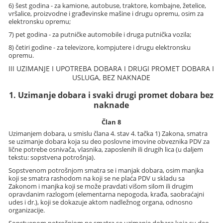
6) šest godina - za kamione, autobuse, traktore, kombajne, žetelice,
vršalice, proizvodne i građevinske mašine i drugu opremu, osim za
elektronsku opremu;
7) pet godina - za putničke automobile i druga putnička vozila;
8) četiri godine - za televizore, kompjutere i drugu elektronsku
opremu.
III UZIMANJE I UPOTREBA DOBARA I DRUGI PROMET DOBARA I
USLUGA, BEZ NAKNADE
1. Uzimanje dobara i svaki drugi promet dobara bez
naknade
Član 8
Uzimanjem dobara, u smislu člana 4. stav 4. tačka 1) Zakona, smatra
se uzimanje dobara koja su deo poslovne imovine obveznika PDV za
lične potrebe osnivača, vlasnika, zaposlenih ili drugih lica (u daljem
tekstu: sopstvena potrošnja).
Sopstvenom potrošnjom smatra se i manjak dobara, osim manjka
koji se smatra rashodom na koji se ne plaća PDV u skladu sa
Zakonom i manjka koji se može pravdati višom silom ili drugim
opravdanim razlogom (elementarna nepogoda, krađa, saobraćajni
udes i dr.), koji se dokazuje aktom nadležnog organa, odnosno
organizacije.
Sopstvenom potrošnjom ne smatra se uzimanje dobara koja su deo