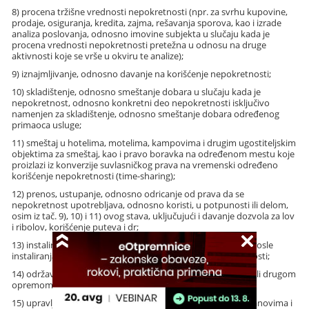
8) procena tržišne vrednosti nepokretnosti (npr. za svrhu kupovine,
prodaje, osiguranja, kredita, zajma, rešavanja sporova, kao i izrade
analiza poslovanja, odnosno imovine subjekta u slučaju kada je
procena vrednosti nepokretnosti pretežna u odnosu na druge
aktivnosti koje se vrše u okviru te analize);
9) iznajmljivanje, odnosno davanje na korišćenje nepokretnosti;
10) skladištenje, odnosno smeštanje dobara u slučaju kada je
nepokretnost, odnosno konkretni deo nepokretnosti isključivo
namenjen za skladištenje, odnosno smeštanje dobara određenog
primaoca usluge;
11) smeštaj u hotelima, motelima, kampovima i drugim ugostiteljskim
objektima za smeštaj, kao i pravo boravka na određenom mestu koje
proizlazi iz konverzije suvlasničkog prava na vremenski određeno
korišćenje nepokretnosti (time-sharing);
12) prenos, ustupanje, odnosno odricanje od prava da se
nepokretnost upotrebljava, odnosno koristi, u potpunosti ili delom,
osim iz tač. 9), 10) i 11) ovog stava, uključujući i davanje dozvola za lov
i ribolov, korišćenje puteva i dr;
13) instaliranje ili montaža mašina ili druge opreme koja se posle
instaliranja ili montaže smatra sastavnim delom nepokretnosti;
14) održavanje, popravka, kontrola i nadzor nad mašinama ili drugom
opremom koja je sastavni deo nepokretnosti;
15) upravljanje nepokretnostima (poslovnim prostorom, stanovima i