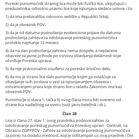
Poreski punomoćnik stranog lica može biti fizičko lice, uključujući i
preduzetnika, odnosno pravno lice koje ispunjava sledeće uslove, i to:
1) da ima prebivalište, odnosno sedište u Republici Srbiji;
2) da je obveznik PDV;
3) da je od datuma podnošenja evidencione prijave do datuma
podnošenja zahteva za odobravanje poreskog punomoćstva
proteklo najmanje 12 meseci;
4) da na dan podnošenja zahteva nema dospele, a neplaćene
obaveze za javne prihode po osnovu obavljanja delatnosti koje
utvrđuje Poreska uprava;
5) da nije pravosnažno osuđeno za poresko krivično delo;
6) da mu je strano lice dalo punomoćje kojim ga ovlašćuje za
obavljanje svih poslova u vezi sa ispunjavanjem obaveza i
ostvarivanjem prava koje strano lice u skladu Zakonom ima kao
obveznik PDV.
Punomoćje iz stava 1. tačka 6) ovog člana mora biti overeno od
strane lica nadležnog za overu (sud, javni beležnik i dr.).
Član 28
Lice iz člana 27. stav 1. ovog pravilnika podnosi zahtev za
odobravanje poreskog punomoćstva Poreskoj upravi - Centrali, na
Obrascu ZOPPPDV - Zahtev za odobravanje poreskog punomoćstva
za porez na dodatu vrednost, koji je odštampan uz ovaj pravilnik i čini