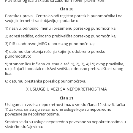
PDV stranog lica u skladu sa Zakonom i ovim pravilnikom.
Član 30
Poreska uprava - Centrala vodi registar poreskih punomoćnika i na
svojoj internet strani objavljuje podatke o:
1) nazivu, odnosno imenu i prezimenu poreskog punomoćnika;
2) adresi sedišta, odnosno prebivališta poreskog punomoćnika;
3) PIB-u, odnosno JMBG-u poreskog punomoćnika;
4) datumu donošenja rešenja kojim je odobreno poresko
punomoćstvo;
5) stranom licu iz člana 28. stav 2. tač. 1), 2), 3), 4) i 5) ovog pravilnika,
uključujući i podatak o državi sedišta, odnosno prebivališta stranog
lica;
6) datumu prestanka poreskog punomoćstva.
X USLUGE U VEZI SA NEPOKRETNOSTIMA
Član 31
Uslugama u vezi sa nepokretnostima, u smislu člana 12. stav 6. tačka
1) Zakona, smatraju se samo one usluge koje su neposredno
povezane sa nepokretnostima.
Smatra se da su usluge neposredno povezane sa nepokretnostima u
sledećim slučajevima: