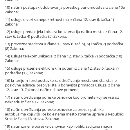
10) način i postupak odobravanja poreskog punomoćstva iz člana 10a
Zakona;
11) usluge u vezi sa nepokretnostima iz člana 12. stav 6. tačka 1)
Zakona;
12) usluge predaje jela i pića za konzumaciju na licu mesta iz člana 12.
stav 6. tačka 4) podtačka (5) Zakona;
13) prevozna sredstva iz člana 12. stav 6. tač. 5), 6) i tačka 7) podtačka
(8) Zakona;
14) usluge telekomunikacija iz člana 12. stav 6. tačka 7) podtačka (10)
Zakona;
15) usluge pružene elektronskim putem iz člana 12. stav 6. tačka 7)
podtačka (12) Zakona;
16) kriterijum i pretpostavke za određivanje mesta sedišta, stalne
poslovne jedinice, prebivališta ili boravišta primaoca usluga iz člana
12. stav 13. Zakona i način njihove primene;
17) način utvrđivanja poreske osnovice kod prometa koji se vrši uz
naknadu iz člana 17. Zakona;
18) način utvrđivanja poreske osnovice za prevoz putnika
autobusima koji vrši lice koje nema mesto stvarne uprave u Republici
Srbiji iz člana 18. stav 4. Zakona;
19) način izmene poreske osnovice, kao i oblik, sadržina i način