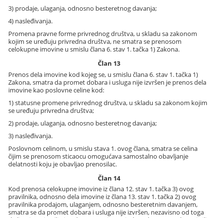
3) prodaje, ulaganja, odnosno besteretnog davanja;
4) nasleđivanja.
Promena pravne forme privrednog društva, u skladu sa zakonom
kojim se uređuju privredna društva, ne smatra se prenosom
celokupne imovine u smislu člana 6. stav 1. tačka 1) Zakona.
Član 13
Prenos dela imovine kod kojeg se, u smislu člana 6. stav 1. tačka 1)
Zakona, smatra da promet dobara i usluga nije izvršen je prenos dela
imovine kao poslovne celine kod:
1) statusne promene privrednog društva, u skladu sa zakonom kojim
se uređuju privredna društva;
2) prodaje, ulaganja, odnosno besteretnog davanja;
3) nasleđivanja.
Poslovnom celinom, u smislu stava 1. ovog člana, smatra se celina
čijim se prenosom sticaocu omogućava samostalno obavljanje
delatnosti koju je obavljao prenosilac.
Član 14
Kod prenosa celokupne imovine iz člana 12. stav 1. tačka 3) ovog
pravilnika, odnosno dela imovine iz člana 13. stav 1. tačka 2) ovog
pravilnika prodajom, ulaganjem, odnosno besteretnim davanjem,
smatra se da promet dobara i usluga nije izvršen, nezavisno od toga