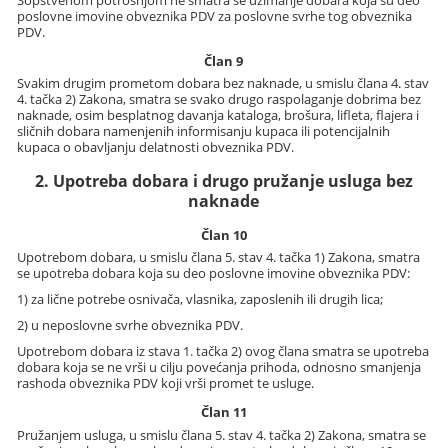
poslovne imovine obveznika PDV za poslovne svrhe tog obveznika
PDV.
Član 9
Svakim drugim prometom dobara bez naknade, u smislu člana 4. stav
4. tačka 2) Zakona, smatra se svako drugo raspolaganje dobrima bez
naknade, osim besplatnog davanja kataloga, brošura, lifleta, flajera i
sličnih dobara namenjenih informisanju kupaca ili potencijalnih
kupaca o obavljanju delatnosti obveznika PDV.
2. Upotreba dobara i drugo pružanje usluga bez
naknade
Član 10
Upotrebom dobara, u smislu člana 5. stav 4. tačka 1) Zakona, smatra
se upotreba dobara koja su deo poslovne imovine obveznika PDV:
1) za lične potrebe osnivača, vlasnika, zaposlenih ili drugih lica;
2) u neposlovne svrhe obveznika PDV.
Upotrebom dobara iz stava 1. tačka 2) ovog člana smatra se upotreba
dobara koja se ne vrši u cilju povećanja prihoda, odnosno smanjenja
rashoda obveznika PDV koji vrši promet te usluge.
Član 11
Pružanjem usluga, u smislu člana 5. stav 4. tačka 2) Zakona, smatra se