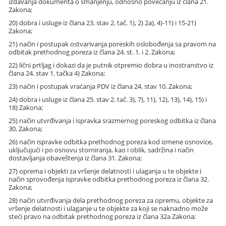
izdavanja dokumenta o smanjenju, odnosno povećanju iz člana 21.
Zakona;
20) dobra i usluge iz člana 23. stav 2. tač. 1), 2) 2a), 4)-11) i 15-21)
Zakona;
21) način i postupak ostvarivanja poreskih oslobođenja sa pravom na
odbitak prethodnog poreza iz člana 24. st. 1. i 2. Zakona;
22) lični prtljag i dokazi da je putnik otpremio dobra u inostranstvo iz
člana 24. stav 1. tačka 4) Zakona;
23) način i postupak vraćanja PDV iz člana 24. stav 10. Zakona;
24) dobra i usluge iz člana 25. stav 2. tač. 3), 7), 11), 12), 13), 14), 15) i
18) Zakona;
25) način utvrđivanja i ispravka srazmernog poreskog odbitka iz člana
30. Zakona;
26) način ispravke odbitka prethodnog poreza kod izmene osnovice,
uključujući i po osnovu storniranja, kao i oblik, sadržina i način
dostavljanja obaveštenja iz člana 31. Zakona;
27) oprema i objekti za vršenje delatnosti i ulaganja u te objekte i
način sprovođenja ispravke odbitka prethodnog poreza iz člana 32.
Zakona;
28) način utvrđivanja dela prethodnog poreza za opremu, objekte za
vršenje delatnosti i ulaganje u te objekte za koji se naknadno može
steći pravo na odbitak prethodnog poreza iz člana 32a Zakona;