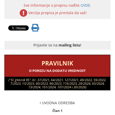
Sve informacije o propisu nađite
OVDE
.
Verzija propisa je prestala da važi
Prijavite se na
mailing listu
!
PRAVILNIK
O POREZU NA DODATU VREDNOST
("Sl. glasnik RS", br. 37/2021, 64/2021, 127/2021, 49/2022, 59/2022,
7/2023, 15/2023, 60/2023, 96/2023, 116/2023, 29/2024, 65/2024,
73/2024, 101/2024, 107/2024 i 30/2026)
I UVODNA ODREDBA
Član 1