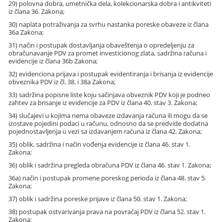
29) polovna dobra, umetnička dela, kolekcionarska dobra i antikviteti
iz člana 36. Zakona;
30) naplata potraživanja za svrhu nastanka poreske obaveze iz člana
36a Zakona;
31) način i postupak dostavljanja obaveštenja o opredeljenju za
obračunavanje PDV za promet investicionog zlata, sadržina računa i
evidencije iz člana 36b Zakona;
32) evidenciona prijava i postupak evidentiranja i brisanja iz evidencije
obveznika PDV iz čl. 38. i 38a Zakona;
33) sadržina popisne liste koju sačinjava obveznik PDV koji je podneo
zahtev za brisanje iz evidencije za PDV iz člana 40. stav 3. Zakona;
34) slučajevi u kojima nema obaveze izdavanja računa ili mogu da se
izostave pojedini podaci u računu, odnosno da se predvide dodatna
pojednostavljenja u vezi sa izdavanjem računa iz člana 42. Zakona;
35) oblik, sadržina i način vođenja evidencije iz člana 46. stav 1.
Zakona;
36) oblik i sadržina pregleda obračuna PDV iz člana 46. stav 1. Zakona;
36a) način i postupak promene poreskog perioda iz člana 48. stav 5.
Zakona;
37) oblik i sadržina poreske prijave iz člana 50. stav 1. Zakona;
38) postupak ostvarivanja prava na povraćaj PDV iz člana 52. stav 1.
Zakona;