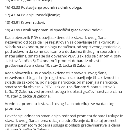
16) 43.33 Postavljanje podnih i zidnih obloga;
17) 43.34 Bojenje i zastakljivanje;
18) 43.91 Krovni radovi;
19) 43.99 Ostali nepomenuti specifični građevinski radovi.
Kada obveznik PDV obavlja aktivnosti iz stava 1. ovog člana,
nezavisno od toga da li je registrovan za obavljanje tih aktivnosti u
skladu sa zakonom, po nalogu naručioca, od sopstvenog materijala,
pod uslovom da se ne radi samo o dodacima ili drugim sporednim
materijalima, smatra se da obveznik PDV, u skladu sa članom 4. stav
1. i stav 3. tačka 6) Zakona, vrši promet dobara iz oblasti
građevinarstva iz člana 10. stav 2. tačka 3) Zakona.
Kada obveznik PDV obavlja aktivnosti iz stava 1. ovog člana,
nezavisno od toga da li je registrovan za obavljanje tih aktivnosti u
skladu sa zakonom, po nalogu naručioca, od materijala naručioca,
smatra se da obveznik PDV, u skladu sa članom 5. stav 1. i stav 3.
tačka 3) Zakona, vrši promet usluga iz oblasti građevinarstva iz člana
10. stav 2. tačka 3) Zakona.
Vrednost prometa iz stava 1. ovog člana određuje se na dan tog
prometa.
Povećanje, odnosno smanjenje vrednosti prometa dobara i usluga iz
stava 1. ovog člana nema uticaj na određivanje da li se taj promet
smatra prometom dobara i usluga iz oblasti građevinarstva iz člana
10. stav 2. tačka 3) Zakona.