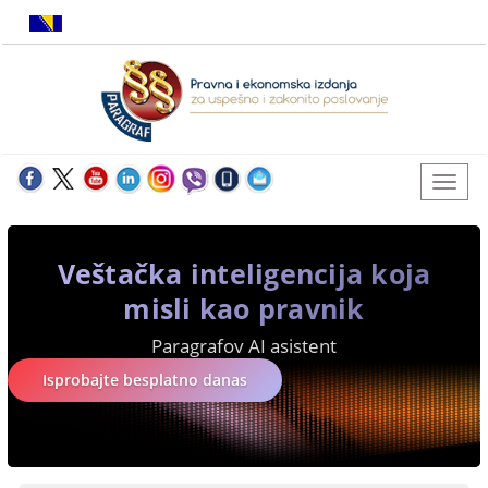
Veštačka inteligencija koja
misli kao pravnik
Paragrafov AI asistent
Isprobajte besplatno danas