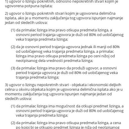
1) ugovor o lizingu pokretnih, odnosno nepokretnih stvari kojim je
ugovorena potpuna isplata;
2) ugovor o lizingu pokretnih stvari kojim je ugovorena delimična
isplata, ako je u momentu zaključenja tog ugovora ispunjen najmanje
jedan od sledećih uslova:
(1) da primalac lizinga ima pravo otkupa predmeta lizinga, a
osnovni period trajanja ugovora je duži od 80% od uobičajenog
veka trajanja predmeta lizinga;
(2) da je osnovni period trajanja ugovora jednak ili manji od 80%
od uobičajenog veka trajanja predmeta lizinga, a primalac
lizinga ima pravo otkupa predmeta lizinga po ceni nižoj od
neotpisanog dela vrednosti predmeta lizinga;
(3) da primalac lizinga ima pravo da produži ugovor, a osnovni
period trajanja ugovora je duži od 80% od uobičajenog veka
trajanja predmeta lizinga;
3) ugovor o lizingu nepokretnih stvari - objekata i ekonomski deljivih
celina u okviru objekata kojim je ugovorena delimična isplata ako je u
momentu zaključenja tog ugovora ispunjen najmanje jedan od
sledećih uslova:
(1) da primalac lizinga ima mogućnost da otkupi predmet lizinga, a
osnovni period trajanja ugovora je duži od 80% od uobičajenog
veka trajanja predmeta lizinga;
(2) da primalac lizinga ima pravo otkupa predmeta lizinga, a cena
po kojoj bi se otkupio predmet lizinga je niža od neotpisanog