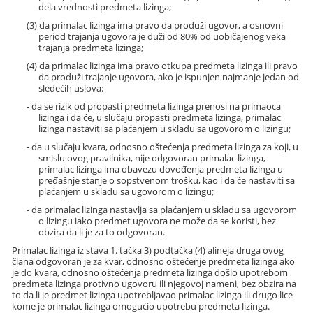
dela vrednosti predmeta lizinga;
(3) da primalac lizinga ima pravo da produži ugovor, a osnovni
period trajanja ugovora je duži od 80% od uobičajenog veka
trajanja predmeta lizinga;
(4) da primalac lizinga ima pravo otkupa predmeta lizinga ili pravo
da produži trajanje ugovora, ako je ispunjen najmanje jedan od
sledećih uslova:
- da se rizik od propasti predmeta lizinga prenosi na primaoca
lizinga i da će, u slučaju propasti predmeta lizinga, primalac
lizinga nastaviti sa plaćanjem u skladu sa ugovorom o lizingu;
- da u slučaju kvara, odnosno oštećenja predmeta lizinga za koji, u
smislu ovog pravilnika, nije odgovoran primalac lizinga,
primalac lizinga ima obavezu dovođenja predmeta lizinga u
pređašnje stanje o sopstvenom trošku, kao i da će nastaviti sa
plaćanjem u skladu sa ugovorom o lizingu;
- da primalac lizinga nastavlja sa plaćanjem u skladu sa ugovorom
o lizingu iako predmet ugovora ne može da se koristi, bez
obzira da li je za to odgovoran.
Primalac lizinga iz stava 1. tačka 3) podtačka (4) alineja druga ovog
člana odgovoran je za kvar, odnosno oštećenje predmeta lizinga ako
je do kvara, odnosno oštećenja predmeta lizinga došlo upotrebom
predmeta lizinga protivno ugovoru ili njegovoj nameni, bez obzira na
to da li je predmet lizinga upotrebljavao primalac lizinga ili drugo lice
kome je primalac lizinga omogućio upotrebu predmeta lizinga.