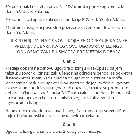
39) postupak i uslovi za povraćaj PDV umesto poreskog kredita iz
člana 52. stav 3. Zakona;
40) način i postupak refakcije i refundacije PDV iz čl. 53-56a Zakona;
41) dobra i usluge neposredno povezane sa verskom delatnošću iz
člana 55. Zakona.
II KRITERIJUMI NA OSNOVU KOJIH SE ODREĐUJE KADA SE
PREDAJA DOBARA NA OSNOVU UGOVORA O LIZINGU,
ODNOSNO ZAKUPU SMATRA PROMETOM DOBARA
Član 2
Predaja dobara na osnovu ugovora o lizingu ili zakupu (u daljem
tekstu: ugovor o lizingu), zaključenog na određeni period, za pokretne
ili nepokretne stvari, kada nijedna od ugovornih strana ne može
jednostrano raskinuti ugovor ili odustati od daljeg izvršenja ugovora
ako se strane pridržavaju ugovornih obaveza, smatra se prometom
dobara iz člana 4. stav 3. tačka 2a) Zakona ako se predaja dobara vrši
na osnovu ugovora koji se, u smislu ovog pravilnika, smatra
ugovorom o lizingu.
Nepokretnim stvarima iz stava 1. ovog člana smatraju se zemljište,
objekti i ekonomski deljive celine u okviru objekata.
Član 3
Ugovor o lizingu, u smislu člana 2. ovog pravilnika, je: