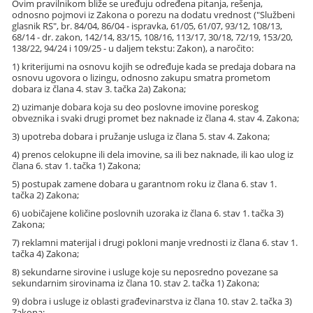
Ovim pravilnikom bliže se uređuju određena pitanja, rešenja,
odnosno pojmovi iz Zakona o porezu na dodatu vrednost ("Službeni
glasnik RS", br. 84/04, 86/04 - ispravka, 61/05, 61/07, 93/12, 108/13,
68/14 - dr. zakon, 142/14, 83/15, 108/16, 113/17, 30/18, 72/19, 153/20,
138/22, 94/24 i 109/25 - u daljem tekstu: Zakon), a naročito:
1) kriterijumi na osnovu kojih se određuje kada se predaja dobara na
osnovu ugovora o lizingu, odnosno zakupu smatra prometom
dobara iz člana 4. stav 3. tačka 2a) Zakona;
2) uzimanje dobara koja su deo poslovne imovine poreskog
obveznika i svaki drugi promet bez naknade iz člana 4. stav 4. Zakona;
3) upotreba dobara i pružanje usluga iz člana 5. stav 4. Zakona;
4) prenos celokupne ili dela imovine, sa ili bez naknade, ili kao ulog iz
člana 6. stav 1. tačka 1) Zakona;
5) postupak zamene dobara u garantnom roku iz člana 6. stav 1.
tačka 2) Zakona;
6) uobičajene količine poslovnih uzoraka iz člana 6. stav 1. tačka 3)
Zakona;
7) reklamni materijal i drugi pokloni manje vrednosti iz člana 6. stav 1.
tačka 4) Zakona;
8) sekundarne sirovine i usluge koje su neposredno povezane sa
sekundarnim sirovinama iz člana 10. stav 2. tačka 1) Zakona;
9) dobra i usluge iz oblasti građevinarstva iz člana 10. stav 2. tačka 3)
Zakona;