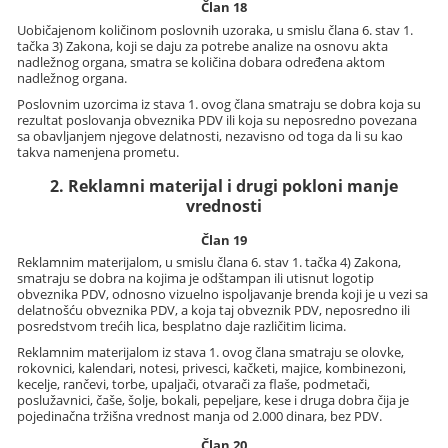
Član 18
Uobičajenom količinom poslovnih uzoraka, u smislu člana 6. stav 1.
tačka 3) Zakona, koji se daju za potrebe analize na osnovu akta
nadležnog organa, smatra se količina dobara određena aktom
nadležnog organa.
Poslovnim uzorcima iz stava 1. ovog člana smatraju se dobra koja su
rezultat poslovanja obveznika PDV ili koja su neposredno povezana
sa obavljanjem njegove delatnosti, nezavisno od toga da li su kao
takva namenjena prometu.
2. Reklamni materijal i drugi pokloni manje
vrednosti
Član 19
Reklamnim materijalom, u smislu člana 6. stav 1. tačka 4) Zakona,
smatraju se dobra na kojima je odštampan ili utisnut logotip
obveznika PDV, odnosno vizuelno ispoljavanje brenda koji je u vezi sa
delatnošću obveznika PDV, a koja taj obveznik PDV, neposredno ili
posredstvom trećih lica, besplatno daje različitim licima.
Reklamnim materijalom iz stava 1. ovog člana smatraju se olovke,
rokovnici, kalendari, notesi, privesci, kačketi, majice, kombinezoni,
kecelje, rančevi, torbe, upaljači, otvarači za flaše, podmetači,
poslužavnici, čaše, šolje, bokali, pepeljare, kese i druga dobra čija je
pojedinačna tržišna vrednost manja od 2.000 dinara, bez PDV.
Član 20