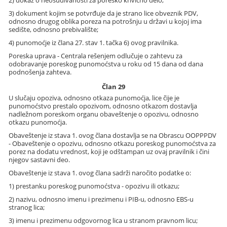
2) dokaz o neosuđivanosti za poresko krivično delo;
3) dokument kojim se potvrđuje da je strano lice obveznik PDV,
odnosno drugog oblika poreza na potrošnju u državi u kojoj ima
sedište, odnosno prebivalište;
4) punomoćje iz člana 27. stav 1. tačka 6) ovog pravilnika.
Poreska uprava - Centrala rešenjem odlučuje o zahtevu za
odobravanje poreskog punomoćstva u roku od 15 dana od dana
podnošenja zahteva.
Član 29
U slučaju opoziva, odnosno otkaza punomoćja, lice čije je
punomoćstvo prestalo opozivom, odnosno otkazom dostavlja
nadležnom poreskom organu obaveštenje o opozivu, odnosno
otkazu punomoćja.
Obaveštenje iz stava 1. ovog člana dostavlja se na Obrascu OOPPPDV
- Obaveštenje o opozivu, odnosno otkazu poreskog punomoćstva za
porez na dodatu vrednost, koji je odštampan uz ovaj pravilnik i čini
njegov sastavni deo.
Obaveštenje iz stava 1. ovog člana sadrži naročito podatke o:
1) prestanku poreskog punomoćstva - opozivu ili otkazu;
2) nazivu, odnosno imenu i prezimenu i PIB-u, odnosno EBS-u
stranog lica;
3) imenu i prezimenu odgovornog lica u stranom pravnom licu;