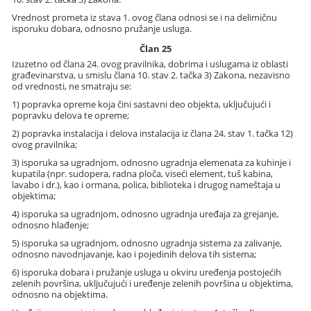
Vrednost prometa iz stava 1. ovog člana odnosi se i na delimičnu
isporuku dobara, odnosno pružanje usluga.
Član 25
Izuzetno od člana 24. ovog pravilnika, dobrima i uslugama iz oblasti
građevinarstva, u smislu člana 10. stav 2. tačka 3) Zakona, nezavisno
od vrednosti, ne smatraju se:
1) popravka opreme koja čini sastavni deo objekta, uključujući i
popravku delova te opreme;
2) popravka instalacija i delova instalacija iz člana 24. stav 1. tačka 12)
ovog pravilnika;
3) isporuka sa ugradnjom, odnosno ugradnja elemenata za kuhinje i
kupatila (npr. sudopera, radna ploča, viseći element, tuš kabina,
lavabo i dr.), kao i ormana, polica, biblioteka i drugog nameštaja u
objektima;
4) isporuka sa ugradnjom, odnosno ugradnja uređaja za grejanje,
odnosno hlađenje;
5) isporuka sa ugradnjom, odnosno ugradnja sistema za zalivanje,
odnosno navodnjavanje, kao i pojedinih delova tih sistema;
6) isporuka dobara i pružanje usluga u okviru uređenja postojećih
zelenih površina, uključujući i uređenje zelenih površina u objektima,
odnosno na objektima.