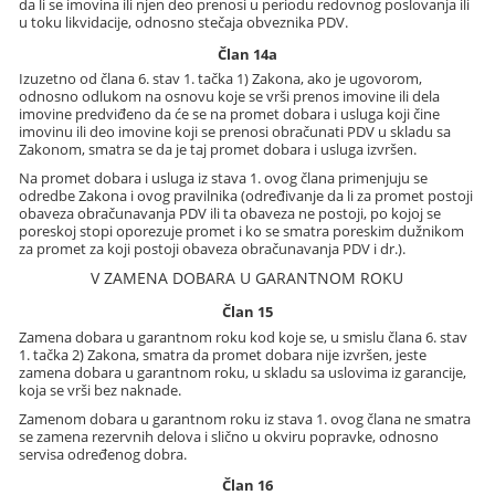
da li se imovina ili njen deo prenosi u periodu redovnog poslovanja ili
u toku likvidacije, odnosno stečaja obveznika PDV.
Član 14a
Izuzetno od člana 6. stav 1. tačka 1) Zakona, ako je ugovorom,
odnosno odlukom na osnovu koje se vrši prenos imovine ili dela
imovine predviđeno da će se na promet dobara i usluga koji čine
imovinu ili deo imovine koji se prenosi obračunati PDV u skladu sa
Zakonom, smatra se da je taj promet dobara i usluga izvršen.
Na promet dobara i usluga iz stava 1. ovog člana primenjuju se
odredbe Zakona i ovog pravilnika (određivanje da li za promet postoji
obaveza obračunavanja PDV ili ta obaveza ne postoji, po kojoj se
poreskoj stopi oporezuje promet i ko se smatra poreskim dužnikom
za promet za koji postoji obaveza obračunavanja PDV i dr.).
V ZAMENA DOBARA U GARANTNOM ROKU
Član 15
Zamena dobara u garantnom roku kod koje se, u smislu člana 6. stav
1. tačka 2) Zakona, smatra da promet dobara nije izvršen, jeste
zamena dobara u garantnom roku, u skladu sa uslovima iz garancije,
koja se vrši bez naknade.
Zamenom dobara u garantnom roku iz stava 1. ovog člana ne smatra
se zamena rezervnih delova i slično u okviru popravke, odnosno
servisa određenog dobra.
Član 16