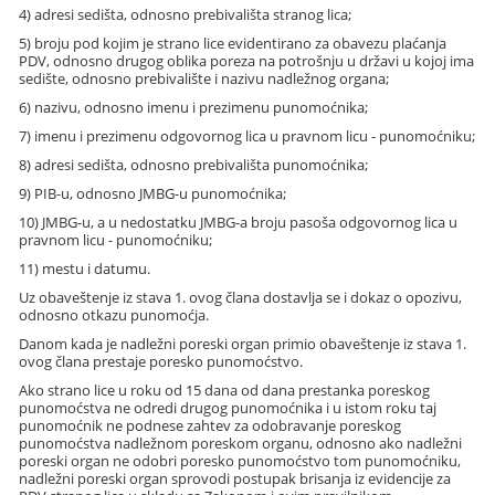
4) adresi sedišta, odnosno prebivališta stranog lica;
5) broju pod kojim je strano lice evidentirano za obavezu plaćanja
PDV, odnosno drugog oblika poreza na potrošnju u državi u kojoj ima
sedište, odnosno prebivalište i nazivu nadležnog organa;
6) nazivu, odnosno imenu i prezimenu punomoćnika;
7) imenu i prezimenu odgovornog lica u pravnom licu - punomoćniku;
8) adresi sedišta, odnosno prebivališta punomoćnika;
9) PIB-u, odnosno JMBG-u punomoćnika;
10) JMBG-u, a u nedostatku JMBG-a broju pasoša odgovornog lica u
pravnom licu - punomoćniku;
11) mestu i datumu.
Uz obaveštenje iz stava 1. ovog člana dostavlja se i dokaz o opozivu,
odnosno otkazu punomoćja.
Danom kada je nadležni poreski organ primio obaveštenje iz stava 1.
ovog člana prestaje poresko punomoćstvo.
Ako strano lice u roku od 15 dana od dana prestanka poreskog
punomoćstva ne odredi drugog punomoćnika i u istom roku taj
punomoćnik ne podnese zahtev za odobravanje poreskog
punomoćstva nadležnom poreskom organu, odnosno ako nadležni
poreski organ ne odobri poresko punomoćstvo tom punomoćniku,
nadležni poreski organ sprovodi postupak brisanja iz evidencije za