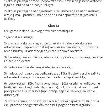
1) ako se pružaju pomoću nepokretnosti u smislu da je nepokretnost
ključna i nužna za pružanje usluge;
2) ako se pružaju na nepokretnosti ili su usmerene ka nepokretnosti,
a za cilj imaju promenu koja se odnosi na nepokretnost (pravnu ili
fizičku).
Član 32
Uslugama iz člana 31. ovog pravilnika smatraju se:
1) geodetske usluge;
2) izrada projekata za izgradnju objekata ili delova objekata na
određenim (unapred poznatim) zemljišnim parcelama, odnosno za
rekonstrukciju ili adaptaciju objekata ili delova objekata;
3) izgradnja, rekonstrukcija, adaptacija, popravka, održavanje, čišćenje
i rušenje objekata;
4) nadzor nad izvođenjem građevinskih radova;
5) nadzor, odnosno obezbeđivanje gradilišta ili objekta u cilju zaštite
od krađe ili štete, korišćenjem tehničkih uređaja ili osoblja;
6) radovi na zemljištu (npr. ravnanje zemljišta, uređenje i održavanje
bašti, vrtova i drugih zelenih površina), uključujući i usluge iz oblasti
poljoprivrede i šumarstva (npr. oranje, sejanje, sađenje, zalivanje i
đubrenje);
7) procena rizika, odnosno stanja ili svojstava nepokretnosti (npr. u
cilju procene energetske efikasnosti ili pogodnosti za izgradnju);