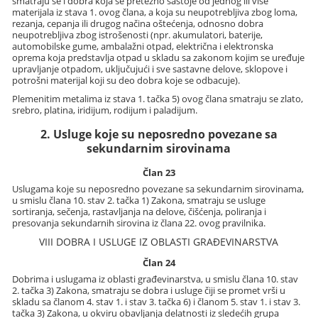
smatraju se i dobra koja se pretežno sastoje od jednog ili više
materijala iz stava 1. ovog člana, a koja su neupotrebljiva zbog loma,
rezanja, cepanja ili drugog načina oštećenja, odnosno dobra
neupotrebljiva zbog istrošenosti (npr. akumulatori, baterije,
automobilske gume, ambalažni otpad, električna i elektronska
oprema koja predstavlja otpad u skladu sa zakonom kojim se uređuje
upravljanje otpadom, uključujući i sve sastavne delove, sklopove i
potrošni materijal koji su deo dobra koje se odbacuje).
Plemenitim metalima iz stava 1. tačka 5) ovog člana smatraju se zlato,
srebro, platina, iridijum, rodijum i paladijum.
2. Usluge koje su neposredno povezane sa
sekundarnim sirovinama
Član 23
Uslugama koje su neposredno povezane sa sekundarnim sirovinama,
u smislu člana 10. stav 2. tačka 1) Zakona, smatraju se usluge
sortiranja, sečenja, rastavljanja na delove, čišćenja, poliranja i
presovanja sekundarnih sirovina iz člana 22. ovog pravilnika.
VIII DOBRA I USLUGE IZ OBLASTI GRAĐEVINARSTVA
Član 24
Dobrima i uslugama iz oblasti građevinarstva, u smislu člana 10. stav
2. tačka 3) Zakona, smatraju se dobra i usluge čiji se promet vrši u
skladu sa članom 4. stav 1. i stav 3. tačka 6) i članom 5. stav 1. i stav 3.
tačka 3) Zakona, u okviru obavljanja delatnosti iz sledećih grupa