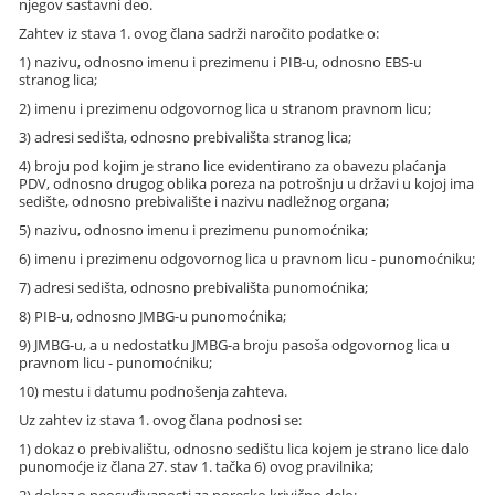
njegov sastavni deo.
Zahtev iz stava 1. ovog člana sadrži naročito podatke o:
1) nazivu, odnosno imenu i prezimenu i PIB-u, odnosno EBS-u
stranog lica;
2) imenu i prezimenu odgovornog lica u stranom pravnom licu;
3) adresi sedišta, odnosno prebivališta stranog lica;
4) broju pod kojim je strano lice evidentirano za obavezu plaćanja
PDV, odnosno drugog oblika poreza na potrošnju u državi u kojoj ima
sedište, odnosno prebivalište i nazivu nadležnog organa;
5) nazivu, odnosno imenu i prezimenu punomoćnika;
6) imenu i prezimenu odgovornog lica u pravnom licu - punomoćniku;
7) adresi sedišta, odnosno prebivališta punomoćnika;
8) PIB-u, odnosno JMBG-u punomoćnika;
9) JMBG-u, a u nedostatku JMBG-a broju pasoša odgovornog lica u
pravnom licu - punomoćniku;
10) mestu i datumu podnošenja zahteva.
Uz zahtev iz stava 1. ovog člana podnosi se:
1) dokaz o prebivalištu, odnosno sedištu lica kojem je strano lice dalo
punomoćje iz člana 27. stav 1. tačka 6) ovog pravilnika;