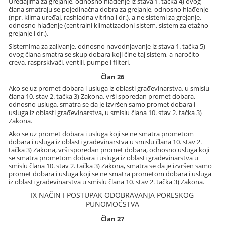
Uređajima za grejanje, odnosno hlađenje iz stava 1. tačka 4) ovog
člana smatraju se pojedinačna dobra za grejanje, odnosno hlađenje
(npr. klima uređaj, rashladna vitrina i dr.), a ne sistemi za grejanje,
odnosno hlađenje (centralni klimatizacioni sistem, sistem za etažno
grejanje i dr.).
Sistemima za zalivanje, odnosno navodnjavanje iz stava 1. tačka 5)
ovog člana smatra se skup dobara koji čine taj sistem, a naročito
creva, rasprskivači, ventili, pumpe i filteri.
Član 26
Ako se uz promet dobara i usluga iz oblasti građevinarstva, u smislu
člana 10. stav 2. tačka 3) Zakona, vrši sporedan promet dobara,
odnosno usluga, smatra se da je izvršen samo promet dobara i
usluga iz oblasti građevinarstva, u smislu člana 10. stav 2. tačka 3)
Zakona.
Ako se uz promet dobara i usluga koji se ne smatra prometom
dobara i usluga iz oblasti građevinarstva u smislu člana 10. stav 2.
tačka 3) Zakona, vrši sporedan promet dobara, odnosno usluga koji
se smatra prometom dobara i usluga iz oblasti građevinarstva u
smislu člana 10. stav 2. tačka 3) Zakona, smatra se da je izvršen samo
promet dobara i usluga koji se ne smatra prometom dobara i usluga
iz oblasti građevinarstva u smislu člana 10. stav 2. tačka 3) Zakona.
IX NAČIN I POSTUPAK ODOBRAVANJA PORESKOG
PUNOMOĆSTVA
Član 27