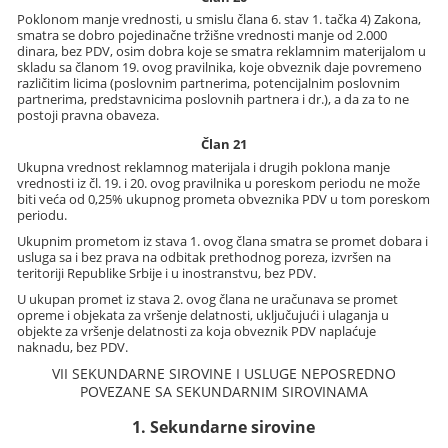
Poklonom manje vrednosti, u smislu člana 6. stav 1. tačka 4) Zakona,
smatra se dobro pojedinačne tržišne vrednosti manje od 2.000
dinara, bez PDV, osim dobra koje se smatra reklamnim materijalom u
skladu sa članom 19. ovog pravilnika, koje obveznik daje povremeno
različitim licima (poslovnim partnerima, potencijalnim poslovnim
partnerima, predstavnicima poslovnih partnera i dr.), a da za to ne
postoji pravna obaveza.
Član 21
Ukupna vrednost reklamnog materijala i drugih poklona manje
vrednosti iz čl. 19. i 20. ovog pravilnika u poreskom periodu ne može
biti veća od 0,25% ukupnog prometa obveznika PDV u tom poreskom
periodu.
Ukupnim prometom iz stava 1. ovog člana smatra se promet dobara i
usluga sa i bez prava na odbitak prethodnog poreza, izvršen na
teritoriji Republike Srbije i u inostranstvu, bez PDV.
U ukupan promet iz stava 2. ovog člana ne uračunava se promet
opreme i objekata za vršenje delatnosti, uključujući i ulaganja u
objekte za vršenje delatnosti za koja obveznik PDV naplaćuje
naknadu, bez PDV.
VII SEKUNDARNE SIROVINE I USLUGE NEPOSREDNO
POVEZANE SA SEKUNDARNIM SIROVINAMA
1. Sekundarne sirovine