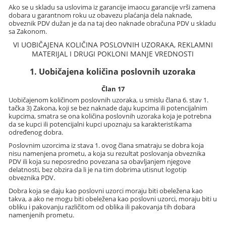
Ako se u skladu sa uslovima iz garancije imaocu garancije vrši zamena
dobara u garantnom roku uz obavezu plaćanja dela naknade,
obveznik PDV dužan je da na taj deo naknade obračuna PDV u skladu
sa Zakonom.
VI UOBIČAJENA KOLIČINA POSLOVNIH UZORAKA, REKLAMNI
MATERIJAL I DRUGI POKLONI MANJE VREDNOSTI
1. Uobičajena količina poslovnih uzoraka
Član 17
Uobičajenom količinom poslovnih uzoraka, u smislu člana 6. stav 1.
tačka 3) Zakona, koji se bez naknade daju kupcima ili potencijalnim
kupcima, smatra se ona količina poslovnih uzoraka koja je potrebna
da se kupci ili potencijalni kupci upoznaju sa karakteristikama
određenog dobra.
Poslovnim uzorcima iz stava 1. ovog člana smatraju se dobra koja
nisu namenjena prometu, a koja su rezultat poslovanja obveznika
PDV ili koja su neposredno povezana sa obavljanjem njegove
delatnosti, bez obzira da li je na tim dobrima utisnut logotip
obveznika PDV.
Dobra koja se daju kao poslovni uzorci moraju biti obeležena kao
takva, a ako ne mogu biti obeležena kao poslovni uzorci, moraju biti u
obliku i pakovanju različitom od oblika ili pakovanja tih dobara
namenjenih prometu.