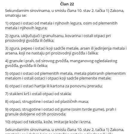
Član 22
Sekundarnim sirovinama, u smislu člana 10. stav 2. tačka 1) Zakona,
smatraju se:
1) otpaci i ostaci od metala i njihovih legura, osim od plemenitih
metala i njihovih legura;
2) zgura, uključujući i granulisanu, kovarina i ostali otpaci pri
proizvodnji gvožđa ili čelika;
3) zgura, pepeo i ostaci koji sadrže metale, arsen ili jedinjenja metala i
arsena, koji ne nastaju pri proizvodnji gvožđa i čelika;
4) granule i prah, od sirovog gvožđa, manganovog ogledalastog
gvožđa, gvožđa ili čelika;
5) otpaci i ostaci od plemenitih metala, metala platiranih plemenitim
metalom i ostali ostaci i otpaci koji sadrže plemenite metale;
6) otpaci i ostaci hartije ili kartona za ponovnu preradu;
7) stakleni krš i ostali otpaci od stakla;
8) otpaci, strugotine i ostaci od plastičnih masa;
9) otpaci, strugotine i ostaci od gume (osim tvrde gume), prah i
granule dobijene od tih proizvoda;
10) otpaci od tekstila, kože, imitacije kože i krzna.
Sekundarnim sirovinama, u smislu člana 10. stav 2. tačka 1) Zakona,