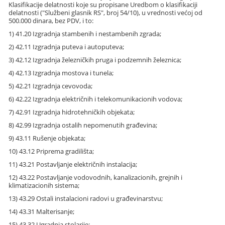
Klasifikacije delatnosti koje su propisane Uredbom o klasifikaciji
delatnosti ("Službeni glasnik RS", broj 54/10), u vrednosti većoj od
500.000 dinara, bez PDV, i to:
1) 41.20 Izgradnja stambenih i nestambenih zgrada;
2) 42.11 Izgradnja puteva i autoputeva;
3) 42.12 Izgradnja železničkih pruga i podzemnih železnica;
4) 42.13 Izgradnja mostova i tunela;
5) 42.21 Izgradnja cevovoda;
6) 42.22 Izgradnja električnih i telekomunikacionih vodova;
7) 42.91 Izgradnja hidrotehničkih objekata;
8) 42.99 Izgradnja ostalih nepomenutih građevina;
9) 43.11 Rušenje objekata;
10) 43.12 Priprema gradilišta;
11) 43.21 Postavljanje električnih instalacija;
12) 43.22 Postavljanje vodovodnih, kanalizacionih, grejnih i
klimatizacionih sistema;
13) 43.29 Ostali instalacioni radovi u građevinarstvu;
14) 43.31 Malterisanje;
15) 43.32 Ugradnja stolarije;