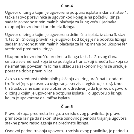
Član 4
Ugovor o lizingu kojim je ugovorena potpuna isplata iz člana 3. stav 1.
tačka 1) ovog pravilnika je ugovor kod kojeg je na početku lizinga
sadašnja vrednost minimalnih plaćanja za lizing veća ili jednaka
ukupnoj fer vrednosti predmeta lizinga.
Ugovor o lizingu kojim je ugovorena delimična isplata iz člana 3. stav
1. tač. 2) i 3) ovog pravilnika je ugovor kod kojeg je na početku lizinga
sadašnja vrednost minimalnih plaćanja za lizing manja od ukupne fer
vrednosti predmeta lizinga.
Ukupnom fer vrednošću predmeta lizinga iz st. 1. i 2. ovog člana
smatra se vrednost koja bi se postigla u transakciji između lica koja se
ne smatraju povezanim licima u skladu sa zakonom kojim se uređuje
porez na dobit pravnih lica.
Ako su u vrednost minimalnih plaćanja za lizing uračunati i dodatni
troškovi (npr. po osnovu osiguranja, servisa, registracije i dr.), iznos
tih troškova ne uzima se u obzir pri određivanju da li je reč o ugovoru
o lizingu kojim je ugovorena potpuna isplata ili o ugovoru o lizingu
kojim je ugovorena delimična isplata.
Član 5
Pravo otkupa predmeta lizinga, u smislu ovog pravilnika, je pravo
primaoca lizinga da nakon isteka osnovnog perioda trajanja ugovora
stekne pravo raspolaganja na predmetu lizinga.
Osnovni period trajanja ugovora, u smislu ovog pravilnika, je period u