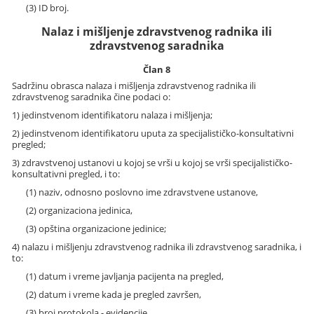
(3) ID broj.
Nalaz i mišljenje zdravstvenog radnika ili
zdravstvenog saradnika
Član 8
Sadržinu obrasca nalaza i mišljenja zdravstvenog radnika ili
zdravstvenog saradnika čine podaci o:
1) jedinstvenom identifikatoru nalaza i mišljenja;
2) jedinstvenom identifikatoru uputa za specijalističko-konsultativni
pregled;
3) zdravstvenoj ustanovi u kojoj se vrši u kojoj se vrši specijalističko-
konsultativni pregled, i to:
(1) naziv, odnosno poslovno ime zdravstvene ustanove,
(2) organizaciona jedinica,
(3) opština organizacione jedinice;
4) nalazu i mišljenju zdravstvenog radnika ili zdravstvenog saradnika, i
to:
(1) datum i vreme javljanja pacijenta na pregled,
(2) datum i vreme kada je pregled završen,
(3) broj protokola - evidencije,