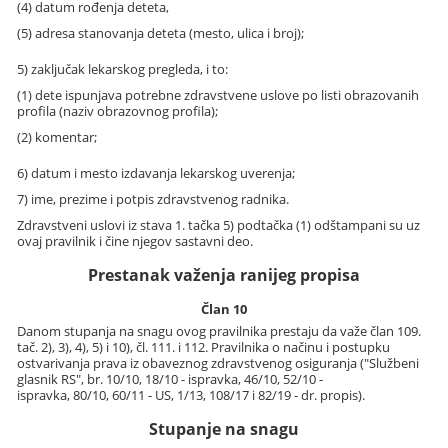
(4) datum rođenja deteta,
(5) adresa stanovanja deteta (mesto, ulica i broj);
5) zaključak lekarskog pregleda, i to:
(1) dete ispunjava potrebne zdravstvene uslove po listi obrazovanih
profila (naziv obrazovnog profila);
(2) komentar;
6) datum i mesto izdavanja lekarskog uverenja;
7) ime, prezime i potpis zdravstvenog radnika.
Zdravstveni uslovi iz stava 1. tačka 5) podtačka (1) odštampani su uz
ovaj pravilnik i čine njegov sastavni deo.
Prestanak važenja ranijeg propisa
Član 10
Danom stupanja na snagu ovog pravilnika prestaju da važe član 109.
tač. 2), 3), 4), 5) i 10), čl. 111. i 112. Pravilnika o načinu i postupku
ostvarivanja prava iz obaveznog zdravstvenog osiguranja ("Službeni
glasnik RS", br. 10/10, 18/10 - ispravka, 46/10, 52/10 -
ispravka, 80/10, 60/11 - US, 1/13, 108/17 i 82/19 - dr. propis).
Stupanje na snagu