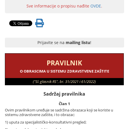
Sve informacije o propisu nađite
OVDE
.
Prijavite se na
mailing listu
!
PRAVILNIK
O OBRASCIMA U SISTEMU ZDRAVSTVENE ZAŠTITE
("Sl. glasnik RS", br. 31/2021 i 61/2022)
Sadržaj pravilnika
Član 1
Ovim pravilnikom uređuje se sadržina obrazaca koji se koriste u
sistemu zdravstvene zaštite, i to obrazac:
1) uputa za specijalističko-konsultativni pregled;