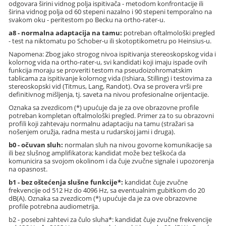
odgovara širini vidnog polja ispitivača - metodom konfrontacije ili
širina vidnog polja od 60 stepeni nazalno i 90 stepeni temporalno na
svakom oku - peritestom po Becku na ortho-rater-u.
a8 - normalna adaptacija na tamu:
potreban oftalmološki pregled
- test na niktomatu po Schober-u ili skotoptikometru po Heinsius-u.
Napomena: Zbog jako strogog nivoa ispitivanja stereoskopskog vida i
kolornog vida na ortho-rater-u, svi kandidati koji imaju ispade ovih
funkcija moraju se proveriti testom na pseudoizohromatskim
tablicama za ispitivanje kolornog vida (Ishiara, Stilling) i testovima za
stereoskopski vid (Titmus, Lang, Randot). Ova se provera vrši pre
definitivnog mišljenja, tj. saveta na nivou profesionalne orijentacije.
Oznaka sa zvezdicom (*) upućuje da je za ove obrazovne profile
potreban kompletan oftalmološki pregled. Primer za to su obrazovni
profili koji zahtevaju normalnu adaptaciju na tamu (stražari sa
nošenjem oružja, radna mesta u rudarskoj jami i druga).
b0 - očuvan sluh:
normalan sluh na nivou govorne komunikacije sa
ili bez slušnog amplifikatora; kandidat može bez teškoća da
komunicira sa svojom okolinom i da čuje zvučne signale i upozorenja
na opasnost.
b1 - bez oštećenja slušne funkcije*:
kandidat čuje zvučne
frekvencije od 512 Hz do 4096 Hz, sa eventualnim gubitkom do 20
dB(A). Oznaka sa zvezdicom (*) upućuje da je za ove obrazovne
profile potrebna audiometrija.
b2 - posebni zahtevi za čulo sluha*: kandidat čuje zvučne frekvencije