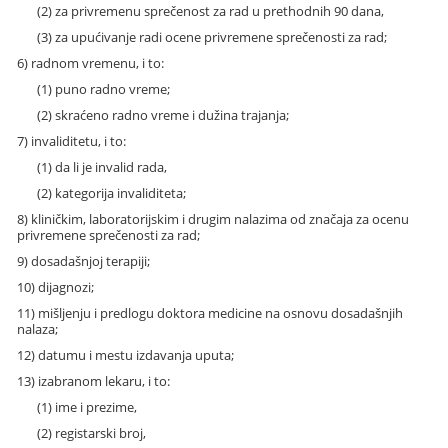
(2) za privremenu sprečenost za rad u prethodnih 90 dana,
(3) za upućivanje radi ocene privremene sprečenosti za rad;
6) radnom vremenu, i to:
(1) puno radno vreme;
(2) skraćeno radno vreme i dužina trajanja;
7) invaliditetu, i to:
(1) da li je invalid rada,
(2) kategorija invaliditeta;
8) kliničkim, laboratorijskim i drugim nalazima od značaja za ocenu
privremene sprečenosti za rad;
9) dosadašnjoj terapiji;
10) dijagnozi;
11) mišljenju i predlogu doktora medicine na osnovu dosadašnjih
nalaza;
12) datumu i mestu izdavanja uputa;
13) izabranom lekaru, i to:
(1) ime i prezime,
(2) registarski broj,