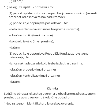
(3) ID broj;
15) nalogu za isplatu - doznaku, i to:
(1) period isplate od/do za ukupan broj dana u visini od (navesti
procenat od osnova za naknadu zarade);
(2) podaci koje popunjava poslodavac, i to:
- neto za isplatu (navesti iznos brojevima i slovima),
- obračun izvršio (ime i prezime),
- kontrolu izvršio (ime i prezime),
- datum;
(3) podaci koje popunjava Republički fond za zdravstveno
osiguranje, i to:
- iznos naknade zarade koju treba isplatiti u dinarima,
- obračun proverio (ime i prezime),
- obračun kontrolisao (ime i prezime),
- datum.
Član 9a
Sadržinu obrasca lekarskog uverenja o obavljenom zdravstvenom
pregledu za upis u osnovnu školu čine podaci o:
1) jedinstvenom identifikatoru lekarskog uverenja;