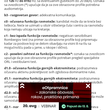
od
126
Hz
do 8192
Hz, sa eventualnim gubitkom do 20 dB(A). Oznaka
sa zvezdicom (*) upućuje da je za ove obrazovne profile potrebna
audiometrija.
b3 - razgovetan govor:
adekvatna komunikacija.
c0 - očuvana funkcija ravnoteže:
kandidat može da se kreće bez
teškoća. Neće se uzimati u obzir oštećenja čula i centra za ravnotežu
koja nemaju uticaja na kretanje.
c1 - bez ispada funkcije ravnoteže:
negativan senzibilisani
Rombergov test (na primer za obrazovne profile koji pripremaju
kadar za poslove koji se delom obavljaju na visini ili na tlu sa
mogućnošću pada u jame, u iskope i slično).
c2 - posebni zahtevi za funkciju ravnoteže*:
oznaka sa zvezdicom
upućuje da je ove obrazovne profile potreban pregled specijaliste
ORL i vestibularni test.
d1.0 - očuvana funkcija gornjih ekstremiteta:
podrazumeva
očuvanu aktivnu pokretljivost svih zglobova dominantne ruke.
d1.1 - normalna funkcija gornjih ekstremiteta:
podrazumeva
očuvanu aktivnu pokretljivost svih zglobova obe ruke do fizioloških
amplituda.
d2.0 - očuvana funkcija donjih ekstremiteta:
podrazumeva
očuvanu aktivnu pokretljivost donjih ekstremiteta do mere da može
samostalno ili uz pomoć pomagala da se kreće.
d2.1 - normalna funkcija donjih ekstremiteta:
podrazumeva