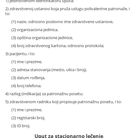
1) jedinstvenom identifikatoru uputa;
2) zdravstvenoj ustanovi koja pruža uslugu polivalentne patronaže, i
to:
(1) naziv, odnosno poslovno ime zdravstvene ustanove,
(2) organizaciona jedinica,
(3) opština organizacione jedinice,
(4) broj zdravstvenog kartona, odnosno protokola;
3) pacijentu, i to:
(1) ime i prezime,
(2) adresa stanovanja (mesto, ulica i broj),
(3) datum rođenja,
(4) broj telefona;
4) razlog (indikacija) za patronažnu posetu;
5) zdravstvenom radniku koji propisuje patronažnu posetu, i to:
(1) ime i prezime,
(2) registarski broj,
(3) ID broj.
Uput za stacionarno lečenje