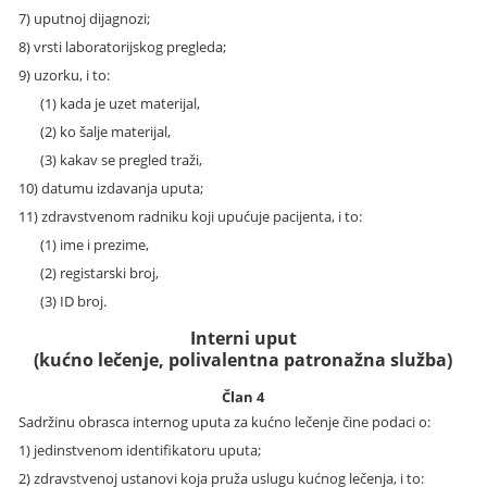
7) uputnoj dijagnozi;
8) vrsti laboratorijskog pregleda;
9) uzorku, i to:
(1) kada je uzet materijal,
(2) ko šalje materijal,
(3) kakav se pregled traži,
10) datumu izdavanja uputa;
11) zdravstvenom radniku koji upućuje pacijenta, i to:
(1) ime i prezime,
(2) registarski broj,
(3) ID broj.
Interni uput
(kućno lečenje, polivalentna patronažna služba)
Član 4
Sadržinu obrasca internog uputa za kućno lečenje čine podaci o:
1) jedinstvenom identifikatoru uputa;
2) zdravstvenoj ustanovi koja pruža uslugu kućnog lečenja, i to: