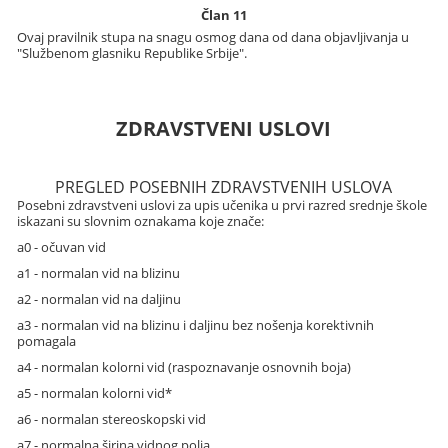
Član 11
Ovaj pravilnik stupa na snagu osmog dana od dana objavljivanja u
"Službenom glasniku Republike Srbije".
ZDRAVSTVENI USLOVI
PREGLED POSEBNIH ZDRAVSTVENIH USLOVA
Posebni zdravstveni uslovi za upis učenika u prvi razred srednje škole
iskazani su slovnim oznakama koje znače:
a0 - očuvan vid
a1 - normalan vid na blizinu
a2 - normalan vid na daljinu
a3 - normalan vid na blizinu i daljinu bez nošenja korektivnih
pomagala
a4 - normalan kolorni vid (raspoznavanje osnovnih boja)
a5 - normalan kolorni vid*
a6 - normalan stereoskopski vid
a7 - normalna širina vidnog polja