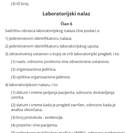
(3) ID broj.
Laboratorijski nalaz
Član 6
Sadržinu obrasca laboratorijskog nalaza čine podaci o:
1) jedinstvenom identifikatoru nalaza;
2) jedinstvenom identifikatoru laboratorijskog uputa;
3) zdravstvenoj ustanovi u kojoj se vrši laboratorijski pregled, i to:
(1) naziv, odnosno poslovno ime zdravstvene ustanove,
(2) organizaciona jedinica,
(3) opština organizacione jedinice;
4) laboratorijskom nalazu, i to:
(1) datum i vreme javljanja pacijenta, odnosno dostavljanja
uzorka,
(2) datum i vreme kada je pregled završen, odnosno kada je
analiza okončana,
(3) broj protokola - evidencije,
(4) prezime i ime pacijenta,
(5) jedinstveni matični broj građana (JMBG), odnosno evidencioni