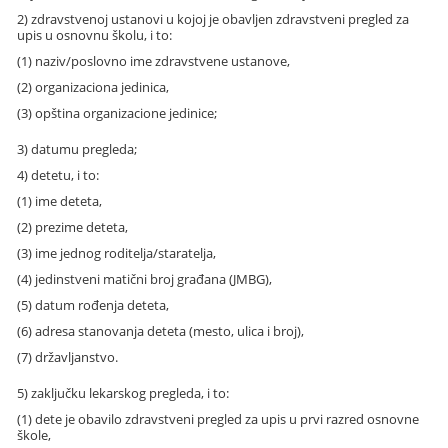
2) zdravstvenoj ustanovi u kojoj je obavljen zdravstveni pregled za
upis u osnovnu školu, i to:
(1) naziv/poslovno ime zdravstvene ustanove,
(2) organizaciona jedinica,
(3) opština organizacione jedinice;
3) datumu pregleda;
4) detetu, i to:
(1) ime deteta,
(2) prezime deteta,
(3) ime jednog roditelja/staratelja,
(4) jedinstveni matični broj građana (JMBG),
(5) datum rođenja deteta,
(6) adresa stanovanja deteta (mesto, ulica i broj),
(7) državljanstvo.
5) zaključku lekarskog pregleda, i to:
(1) dete je obavilo zdravstveni pregled za upis u prvi razred osnovne
škole,