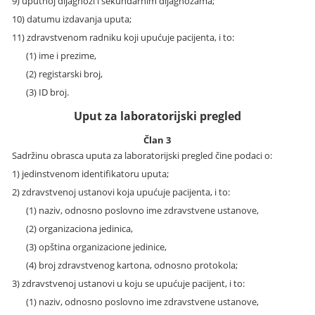
9) uputnoj dijagnozi i sekundarnim dijagnozama;
10) datumu izdavanja uputa;
11) zdravstvenom radniku koji upućuje pacijenta, i to:
(1) ime i prezime,
(2) registarski broj,
(3) ID broj.
Uput za laboratorijski pregled
Član 3
Sadržinu obrasca uputa za laboratorijski pregled čine podaci o:
1) jedinstvenom identifikatoru uputa;
2) zdravstvenoj ustanovi koja upućuje pacijenta, i to:
(1) naziv, odnosno poslovno ime zdravstvene ustanove,
(2) organizaciona jedinica,
(3) opština organizacione jedinice,
(4) broj zdravstvenog kartona, odnosno protokola;
3) zdravstvenoj ustanovi u koju se upućuje pacijent, i to:
(1) naziv, odnosno poslovno ime zdravstvene ustanove,