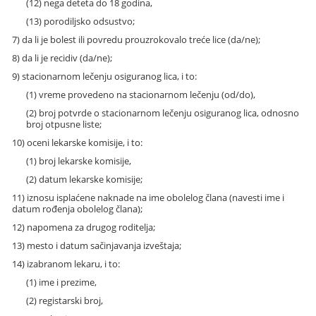
(12) nega deteta do 18 godina,
(13) porodiljsko odsustvo;
7) da li je bolest ili povredu prouzrokovalo treće lice (da/ne);
8) da li je recidiv (da/ne);
9) stacionarnom lečenju osiguranog lica, i to:
(1) vreme provedeno na stacionarnom lečenju (od/do),
(2) broj potvrde o stacionarnom lečenju osiguranog lica, odnosno
broj otpusne liste;
10) oceni lekarske komisije, i to:
(1) broj lekarske komisije,
(2) datum lekarske komisije;
11) iznosu isplaćene naknade na ime obolelog člana (navesti ime i
datum rođenja obolelog člana);
12) napomena za drugog roditelja;
13) mesto i datum sačinjavanja izveštaja;
14) izabranom lekaru, i to:
(1) ime i prezime,
(2) registarski broj,