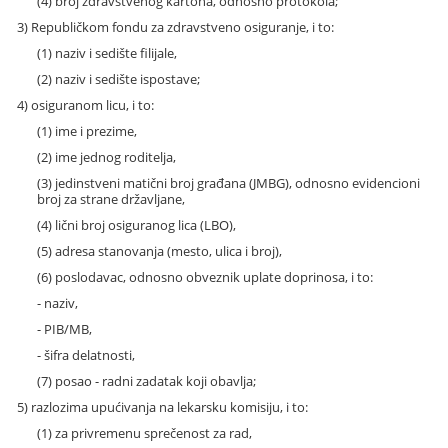
(4) broj zdravstvenog kartona, odnosno protokola;
3) Republičkom fondu za zdravstveno osiguranje, i to:
(1) naziv i sedište filijale,
(2) naziv i sedište ispostave;
4) osiguranom licu, i to:
(1) ime i prezime,
(2) ime jednog roditelja,
(3) jedinstveni matični broj građana (JMBG), odnosno evidencioni
broj za strane državljane,
(4) lični broj osiguranog lica (LBO),
(5) adresa stanovanja (mesto, ulica i broj),
(6) poslodavac, odnosno obveznik uplate doprinosa, i to:
- naziv,
- PIB/MB,
- šifra delatnosti,
(7) posao - radni zadatak koji obavlja;
5) razlozima upućivanja na lekarsku komisiju, i to:
(1) za privremenu sprečenost za rad,