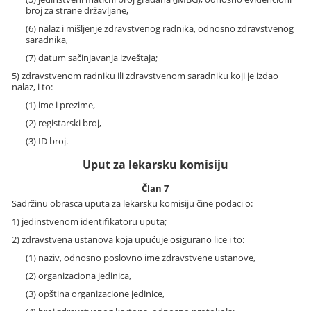
broj za strane državljane,
(6) nalaz i mišljenje zdravstvenog radnika, odnosno zdravstvenog
saradnika,
(7) datum sačinjavanja izveštaja;
5) zdravstvenom radniku ili zdravstvenom saradniku koji je izdao
nalaz, i to:
(1) ime i prezime,
(2) registarski broj,
(3) ID broj.
Uput za lekarsku komisiju
Član 7
Sadržinu obrasca uputa za lekarsku komisiju čine podaci o:
1) jedinstvenom identifikatoru uputa;
2) zdravstvena ustanova koja upućuje osigurano lice i to:
(1) naziv, odnosno poslovno ime zdravstvene ustanove,
(2) organizaciona jedinica,
(3) opština organizacione jedinice,