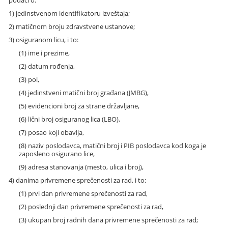
1) jedinstvenom identifikatoru izveštaja;
2) matičnom broju zdravstvene ustanove;
3) osiguranom licu, i to:
(1) ime i prezime,
(2) datum rođenja,
(3) pol,
(4) jedinstveni matični broj građana (JMBG),
(5) evidencioni broj za strane državljane,
(6) lični broj osiguranog lica (LBO),
(7) posao koji obavlja,
(8) naziv poslodavca, matični broj i PIB poslodavca kod koga je
zaposleno osigurano lice,
(9) adresa stanovanja (mesto, ulica i broj),
4) danima privremene sprečenosti za rad, i to:
(1) prvi dan privremene sprečenosti za rad,
(2) poslednji dan privremene sprečenosti za rad,
(3) ukupan broj radnih dana privremene sprečenosti za rad;