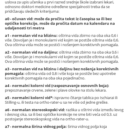
uslova za upis učenika u prvi razred srednje škole izabrani lekari,
odnosno doktori medicine određene specijalnosti treba da se
pridržavaju sledećih kriterijuma:
a0 - očuvan vid: može da pročita tekst iz časopisa sa ili bez
optičke korekcije, može da pročita datum na kalendaru na
udaljenosti tri metra
a1 - normalan vid na blizinu:
oštrina vida zbirno na oba oka 0,6 i
više. Dovoljan je i monokularni vid kojim se postiže oštrina vida 0,6.
Ova oštrina vida može se postići i nošenjem korektivnih pomagala.
a2 - normalan vid na daljinu:
oštrina vida zbirno na oba oka 0,6 i
više. Dovoljan je i monokularni vid kojim se postiže oštrina vida 0,6.
Ova oštrina vida može se postići i nošenjem korektivnih pomagala.
a3 - normalan vid na blizinu i daljinu bez nošenja korektivnih
pomagala:
oštrina vida od 0,8 i više koja se postiže bez upotrebe
korektivnih pomagala na oba oka pojedinačno.
a4 - normalni kolorni vid (raspoznavanje osnovnih boja):
prepoznavanje crvene, zelene i plave olovke na stolu lekara.
a5 - normalni kolorni vid*:
ispravno čitanje tablica po Ischiarai ili
Stilling-u, ili testa na ortho-rater-u sa ne više od jedne greške.
a6 - normalan stereoskopski vid:
razlika u oštrini vida između levog
i desnog oka, sa ili bez optičke korekcije ne sme biti veća od 0,3. uz
postojanje stereoskopskog vida na ortho-rater-u.
a7 - normalna širina vidnog polja:
širina vidnog polja koja