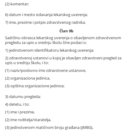
(2) komentar;
6) datum i mesto izdavanja lekarskog uverenja;
7) ime, prezime i potpis zdravstvenog radnika.
Član 9b
Sadržinu obrasca lekarskog uverenja o obavljenom zdravstvenom
pregledu za upis u srednju školu čine podaci o:
1) jedinstvenom identifikatoru lekarskog uverenja;
2) zdravstvenoj ustanovi u kojoj je obavljen zdravstveni pregled za
upis u srednju školu, i to:
(1) naziv/poslovno ime zdravstvene ustanove,
(2) organizaciona jedinica,
(3) opština organizacione jedinice;
3) datumu pregleda;
4) detetu, i to:
(1) ime i prezime,
(2) ime roditelja/staratelja,
(3) jedinstvenom matičnom broju građana (JMBG),