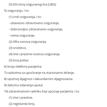
(5) lični broj osiguranog lica (LBO);
5) osiguranju, i to:
(1) vrsti osiguranja, i to:
- obavezno zdravstveno osiguranje,
- dobrovoljno zdravstveno osiguranje,
- nema osiguranje,
(2) šifra osnova osiguranja,
(3) srodstvo,
(4) ime i prezime nosioca osiguranja;
(5) broj polise;
6) broju telefona pacijenta;
7) razlozima za upućivanje na stacionarno lečenje;
8) uputnoj dijagnozi i sekundarnim dijagnozama;
9) datumu izdavanja uputa;
10) zdravstvenom radniku koji upućuje pacijenta, i to:
(1) ime i prezime,
(2) registarski broj,