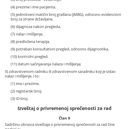
(4) prezime i ime pacijenta,
(5) jedinstveni matični broj građana (JMBG), odnosno evidencioni
broj za strane državljane,
(6) dijagnoza nakon pregleda,
(7) nalaz i mišljenje,
(8) predložena terapija,
(9) potreban konsultativni pregled, odnosno dijagnostika,
(10) kontrolni pregled,
(11) datum sačinjavanja nalaza i mišljenja;
5) zdravstvenom radniku ili zdravstvenom saradniku koji je izdao
nalaz i mišljenje, i to:
(1) ime i prezime,
(2) registarski broj,
(3) ID broj.
Izveštaj o privremenoj sprečenosti za rad
Član 9
Sadržinu obrasca izveštaja o privremenoj sprečenosti za rad čine
podaci o: