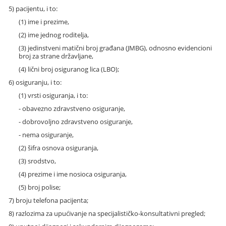
5) pacijentu, i to:
(1) ime i prezime,
(2) ime jednog roditelja,
(3) jedinstveni matični broj građana (JMBG), odnosno evidencioni
broj za strane državljane,
(4) lični broj osiguranog lica (LBO);
6) osiguranju, i to:
(1) vrsti osiguranja, i to:
- obavezno zdravstveno osiguranje,
- dobrovoljno zdravstveno osiguranje,
- nema osiguranje,
(2) šifra osnova osiguranja,
(3) srodstvo,
(4) prezime i ime nosioca osiguranja,
(5) broj polise;
7) broju telefona pacijenta;
8) razlozima za upućivanje na specijalističko-konsultativni pregled;