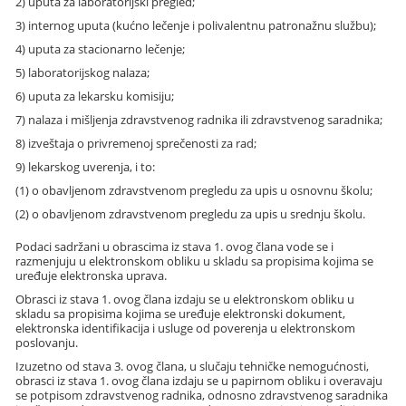
2) uputa za laboratorijski pregled;
3) internog uputa (kućno lečenje i polivalentnu patronažnu službu);
4) uputa za stacionarno lečenje;
5) laboratorijskog nalaza;
6) uputa za lekarsku komisiju;
7) nalaza i mišljenja zdravstvenog radnika ili zdravstvenog saradnika;
8) izveštaja o privremenoj sprečenosti za rad;
9) lekarskog uverenja, i to:
(1) o obavljenom zdravstvenom pregledu za upis u osnovnu školu;
(2) o obavljenom zdravstvenom pregledu za upis u srednju školu.
Podaci sadržani u obrascima iz stava 1. ovog člana vode se i
razmenjuju u elektronskom obliku u skladu sa propisima kojima se
uređuje elektronska uprava.
Obrasci iz stava 1. ovog člana izdaju se u elektronskom obliku u
skladu sa propisima kojima se uređuje elektronski dokument,
elektronska identifikacija i usluge od poverenja u elektronskom
poslovanju.
Izuzetno od stava 3. ovog člana, u slučaju tehničke nemogućnosti,
obrasci iz stava 1. ovog člana izdaju se u papirnom obliku i overavaju
se potpisom zdravstvenog radnika, odnosno zdravstvenog saradnika