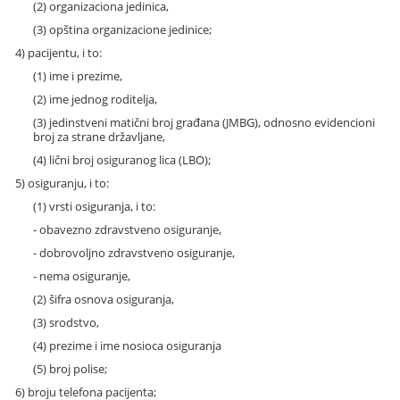
(2) organizaciona jedinica,
(3) opština organizacione jedinice;
4) pacijentu, i to:
(1) ime i prezime,
(2) ime jednog roditelja,
(3) jedinstveni matični broj građana (JMBG), odnosno evidencioni
broj za strane državljane,
(4) lični broj osiguranog lica (LBO);
5) osiguranju, i to:
(1) vrsti osiguranja, i to:
- obavezno zdravstveno osiguranje,
- dobrovoljno zdravstveno osiguranje,
- nema osiguranje,
(2) šifra osnova osiguranja,
(3) srodstvo,
(4) prezime i ime nosioca osiguranja
(5) broj polise;
6) broju telefona pacijenta;