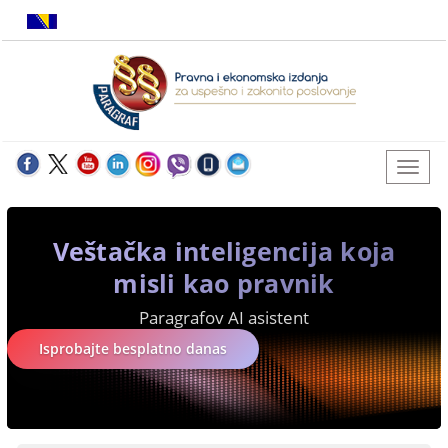
Veštačka inteligencija koja
misli kao pravnik
Paragrafov AI asistent
Isprobajte besplatno danas