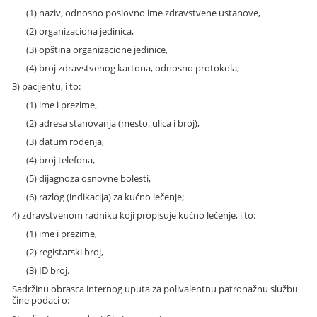
(1) naziv, odnosno poslovno ime zdravstvene ustanove,
(2) organizaciona jedinica,
(3) opština organizacione jedinice,
(4) broj zdravstvenog kartona, odnosno protokola;
3) pacijentu, i to:
(1) ime i prezime,
(2) adresa stanovanja (mesto, ulica i broj),
(3) datum rođenja,
(4) broj telefona,
(5) dijagnoza osnovne bolesti,
(6) razlog (indikacija) za kućno lečenje;
4) zdravstvenom radniku koji propisuje kućno lečenje, i to:
(1) ime i prezime,
(2) registarski broj,
(3) ID broj.
Sadržinu obrasca internog uputa za polivalentnu patronažnu službu
čine podaci o: