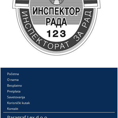
Početna
O nama
Besplatno
Pretplata
Savetovanja
Korisnički kutak
Kontakt
Paragraf Lex d.o.o.