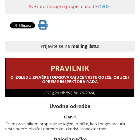
Sve informacije o propisu nađite
OVDE
.
Prijavite se na
mailing listu
!
PRAVILNIK
O IZGLEDU ZNAČKE I ODGOVARAJUĆE VRSTE ODEĆE, OBUĆE I
OPREME INSPEKTORA RADA
("Sl. glasnik RS", br. 76/2024)
Uvodna odredba
Član 1
Ovim pravilnikom propisuje se izgled, značke, kao i odgovarajuća
vrsta odeće, obuće i opreme koju koristi inspektor rada.
Izgled značke