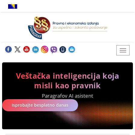
Veštačka inteligencija koja
misli kao pravnik
Paragrafov AI asistent
Isprobajte besplatno danas