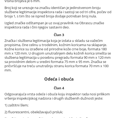
Visina brojeva je 6 mm.
Broj koji se urezuje na značku identičan je jedinstvenom broju
službene legitimacije inspektora rada i sastoji se od tri cifre, počev od
broja 1, s tim što se ispred broja dodaje potreban broj nula.
Izgled značke odštampan je uz ovaj pravilnik na Obrascu značke
inspektora rada i čini njegov sastavni deo.
Član 3
Značka i službena legitimacija koja je izdata u skladu sa važećim
propisima, čine celinu u trodelnim, kožnim koricama na sklapanje.
Kožne korice su izrađene od prirodne kože crne boje, formata 180
mm x 120 mm. U drugom unutrašnjem delu kožnih korica smešta se
službena legitimacija u posebnu pregradu formata 90 mm x 120 mm
sa providnim delom u sredini formata 75 mm x 95 mm. Značka se
pričvršćuje na treću unutrašnju stranu korica formata 70 mm x 100
mm.
Odeća i obuća
Član 4
Odgovarajuća vrsta odeće i obuće koju inspektor rada nosi prilikom
vršenja inspekcijskog nadzora i drugih službenih dužnosti jeste:
1) zaštitni šlem;
2) fluorescentni, obeležavajući prsluk;