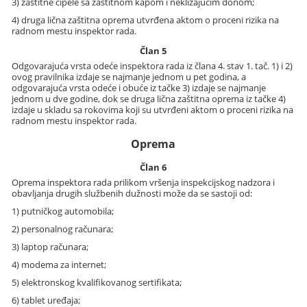
3) zaštitne cipele sa zaštitnom kapom i neklizajućim đonom;
4) druga lična zaštitna oprema utvrđena aktom o proceni rizika na
radnom mestu inspektor rada.
Član 5
Odgovarajuća vrsta odeće inspektora rada iz člana 4. stav 1. tač. 1) i 2)
ovog pravilnika izdaje se najmanje jednom u pet godina, a
odgovarajuća vrsta odeće i obuće iz tačke 3) izdaje se najmanje
jednom u dve godine, dok se druga lična zaštitna oprema iz tačke 4)
izdaje u skladu sa rokovima koji su utvrđeni aktom o proceni rizika na
radnom mestu inspektor rada.
Oprema
Član 6
Oprema inspektora rada prilikom vršenja inspekcijskog nadzora i
obavljanja drugih službenih dužnosti može da se sastoji od:
1) putničkog automobila;
2) personalnog računara;
3) laptop računara;
4) modema za internet;
5) elektronskog kvalifikovanog sertifikata;
6) tablet uređaja;