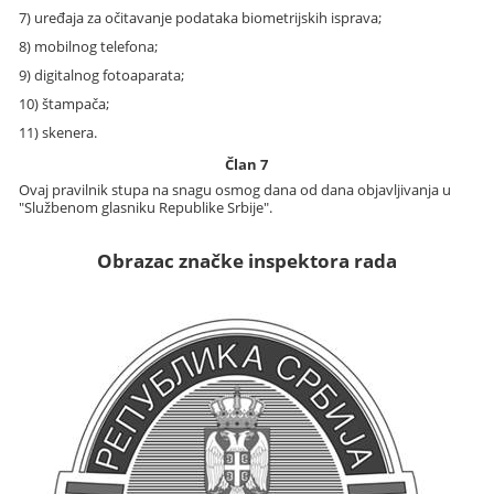
7) uređaja za očitavanje podataka biometrijskih isprava;
8) mobilnog telefona;
9) digitalnog fotoaparata;
10) štampača;
11) skenera.
Član 7
Ovaj pravilnik stupa na snagu osmog dana od dana objavljivanja u
"Službenom glasniku Republike Srbije".
Obrazac značke inspektora rada