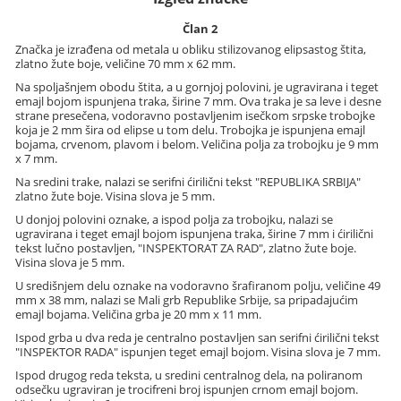
Član 2
Značka je izrađena od metala u obliku stilizovanog elipsastog štita,
zlatno žute boje, veličine 70 mm x 62 mm.
Na spoljašnjem obodu štita, a u gornjoj polovini, je ugravirana i teget
emajl bojom ispunjena traka, širine 7 mm. Ova traka je sa leve i desne
strane presečena, vodoravno postavljenim isečkom srpske trobojke
koja je 2 mm šira od elipse u tom delu. Trobojka je ispunjena emajl
bojama, crvenom, plavom i belom. Veličina polja za trobojku je 9 mm
x 7 mm.
Na sredini trake, nalazi se serifni ćirilični tekst "REPUBLIKA SRBIJA"
zlatno žute boje. Visina slova je 5 mm.
U donjoj polovini oznake, a ispod polja za trobojku, nalazi se
ugravirana i teget emajl bojom ispunjena traka, širine 7 mm i ćirilični
tekst lučno postavljen, "INSPEKTORAT ZA RAD", zlatno žute boje.
Visina slova je 5 mm.
U središnjem delu oznake na vodoravno šrafiranom polju, veličine 49
mm x 38 mm, nalazi se Mali grb Republike Srbije, sa pripadajućim
emajl bojama. Veličina grba je 20 mm x 11 mm.
Ispod grba u dva reda je centralno postavljen san serifni ćirilični tekst
"INSPEKTOR RADA" ispunjen teget emajl bojom. Visina slova je 7 mm.
Ispod drugog reda teksta, u sredini centralnog dela, na poliranom
odsečku ugraviran je trocifreni broj ispunjen crnom emajl bojom.