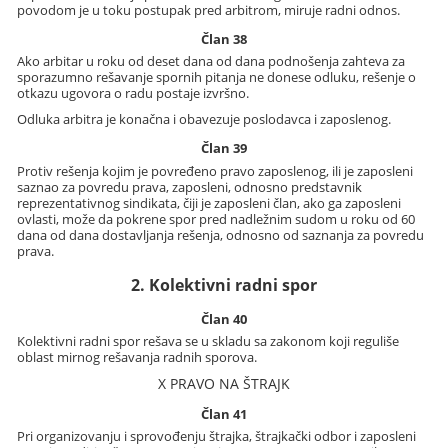
povodom je u toku postupak pred arbitrom, miruje radni odnos.
Član 38
Ako arbitar u roku od deset dana od dana podnošenja zahteva za
sporazumno rešavanje spornih pitanja ne donese odluku, rešenje o
otkazu ugovora o radu postaje izvršno.
Odluka arbitra je konačna i obavezuje poslodavca i zaposlenog.
Član 39
Protiv rešenja kojim je povređeno pravo zaposlenog, ili je zaposleni
saznao za povredu prava, zaposleni, odnosno predstavnik
reprezentativnog sindikata, čiji je zaposleni član, ako ga zaposleni
ovlasti, može da pokrene spor pred nadležnim sudom u roku od 60
dana od dana dostavljanja rešenja, odnosno od saznanja za povredu
prava.
2. Kolektivni radni spor
Član 40
Kolektivni radni spor rešava se u skladu sa zakonom koji reguliše
oblast mirnog rešavanja radnih sporova.
X PRAVO NA ŠTRAJK
Član 41
Pri organizovanju i sprovođenju štrajka, štrajkački odbor i zaposleni