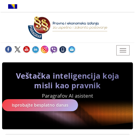
Veštačka inteligencija koja
misli kao pravnik
Paragrafov AI asistent
Isprobajte besplatno danas