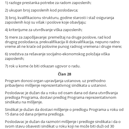
1) razloge prestanka potrebe za radom zaposlenih;
2) ukupan broj zaposlenih kod poslodavca;
3) broj, kvalifikacionu strukturu, godine starosti i staž osiguranja
zaposlenih koji su višak i poslove koje obavljaju;
4) kriterijume za utvrđivanje viška zaposlenih;
5) mere za zapošljavanje: premeštaj na druge poslove, rad kod
drugog poslodavca, prekvalifikacija ili dokvalifikacija, nepuno radno
vreme ali ne kraće od polovine punog radnog vremena i druge mere;
6) sredstva za rešavanje socijalno-ekonomskog položaja viška
zaposlenih;
7) rok u kome će biti otkazan ugovor o radu.
Član 28
Program donosi organ upravljanja ustanove, uz prethodno
pribavljeno mišljenje reprezentativnog sindikata u ustanovi.
Poslodavac je dužan da u roku od osam dana od dana utvrđivanja
predloga Programa, dostavi predlog Programa reprezentativnom
sindikatu na mišljenje.
Sindikat je dužan da dostavi mišljenje o predlogu Programa u roku od
15 dana od dana prijema predloga.
Poslodavac je dužan da razmotri mišljenje i predloge sindikata i da o
svom stavu obavesti sindikat u roku koji ne može biti duži od 30