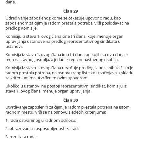
dana.
Član 29
Određivanje zaposlenog kome se otkazuje ugovor o radu, kao
zaposlenom za čijim je radom prestala potreba, vrši poslodavac na
predlog Komisije.
Komisiju iz stava 1. ovog člana čine tri člana, koje imenuje organ
upravljanja ustanove na predlog reprezentativnog sindikata u
ustanovi.
Komisija iz stava 1. ovog člana ima tri člana od kojih su dva člana iz
reda nastavnog osoblja, a jedan iz reda nenastavnog osoblja.
Komisija iz stava 1. ovog člana utvrđuje predlog zaposlenih za čijim je
radom prestala potreba, na osnovu rang liste koju sačinjava u skladu
sa kriterijumima utvrđenim ovim ugovorom.
Ukoliko u ustanovi ne postoji reprezentativni sindikat, komisiju iz
stava 1. ovog člana imenuje organ upravljanja.
Član 30
Utvrđivanje zaposlenih za čijim je radom prestala potreba na istom
radnom mestu, vrši se na osnovu sledećih kriterijuma:
1. rada ostvarenog u radnom odnosu;
2. obrazovanja i osposobljenosti za rad;
3. rezultata rada;