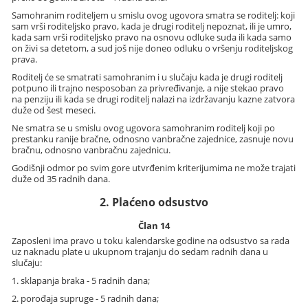
Samohranim roditeljem u smislu ovog ugovora smatra se roditelj: koji
sam vrši roditeljsko pravo, kada je drugi roditelj nepoznat, ili je umro,
kada sam vrši roditeljsko pravo na osnovu odluke suda ili kada samo
on živi sa detetom, a sud još nije doneo odluku o vršenju roditeljskog
prava.
Roditelj će se smatrati samohranim i u slučaju kada je drugi roditelj
potpuno ili trajno nesposoban za privređivanje, a nije stekao pravo
na penziju ili kada se drugi roditelj nalazi na izdržavanju kazne zatvora
duže od šest meseci.
Ne smatra se u smislu ovog ugovora samohranim roditelj koji po
prestanku ranije bračne, odnosno vanbračne zajednice, zasnuje novu
bračnu, odnosno vanbračnu zajednicu.
Godišnji odmor po svim gore utvrđenim kriterijumima ne može trajati
duže od 35 radnih dana.
2. Plaćeno odsustvo
Član 14
Zaposleni ima pravo u toku kalendarske godine na odsustvo sa rada
uz naknadu plate u ukupnom trajanju do sedam radnih dana u
slučaju:
1. sklapanja braka - 5 radnih dana;
2. porođaja supruge - 5 radnih dana;