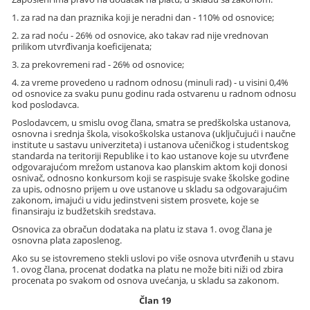
1. za rad na dan praznika koji je neradni dan - 110% od osnovice;
2. za rad noću - 26% od osnovice, ako takav rad nije vrednovan
prilikom utvrđivanja koeficijenata;
3. za prekovremeni rad - 26% od osnovice;
4. za vreme provedeno u radnom odnosu (minuli rad) - u visini 0,4%
od osnovice za svaku punu godinu rada ostvarenu u radnom odnosu
kod poslodavca.
Poslodavcem, u smislu ovog člana, smatra se predškolska ustanova,
osnovna i srednja škola, visokoškolska ustanova (uključujući i naučne
institute u sastavu univerziteta) i ustanova učeničkog i studentskog
standarda na teritoriji Republike i to kao ustanove koje su utvrđene
odgovarajućom mrežom ustanova kao planskim aktom koji donosi
osnivač, odnosno konkursom koji se raspisuje svake školske godine
za upis, odnosno prijem u ove ustanove u skladu sa odgovarajućim
zakonom, imajući u vidu jedinstveni sistem prosvete, koje se
finansiraju iz budžetskih sredstava.
Osnovica za obračun dodataka na platu iz stava 1. ovog člana je
osnovna plata zaposlenog.
Ako su se istovremeno stekli uslovi po više osnova utvrđenih u stavu
1. ovog člana, procenat dodatka na platu ne može biti niži od zbira
procenata po svakom od osnova uvećanja, u skladu sa zakonom.
Član 19