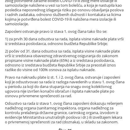
zbog potvrđene zarazne bolesti COVID-19 ili zbog mere izolacije ili
samoizolacije naložene u vezi sa tom bolešću, a koja je nastupila kao
posledica neposrednog izlaganja riziku po osnovu obavljanja poslova
i radnih zadataka, odnosno službenih dužnosti i kontakata sa licima
kojima je potvrđena bolest COVID-19 ili naložena mera izolacije ili
samoizolacije.
Zaposleni ostvaruje pravo iz stava 1. ovog člana tako što se:
1) za prvih 30 dana odsustva sa rada, isplata visine naknade plate vrši
iz sredstava poslodavca, odnosno budžeta Republike Srbije;
2) počev od 31. dana odsustva sa rada, isplata visine naknade plate
vrši iz sredstava obaveznog zdravstvenog osiguranja do zakonom
propisane visine naknade plate (65%) a iz sredstava poslodavca,
odnosno iz sredstava budžeta Republike Srbije za preostali iznos
razlike do visine od 100% osnova za isplatu naknade.
Pravo na naknadu plate iz st. 1. i 2. ovog člana, ostvaruje i zaposleni
koji je odsustvovao sa rada iz razloga navedenih u stavu 1. ovog člana
u periodu za koji do dana stupanja na snagu ovog kolektivnog
ugovora nije izvršen konačni obračun i isplata naknade plate po
osnovu privremene sprečenosti za rad.
Odsustvo sa rada iz stava 1. ovog člana zaposleni dokazuju rešenjem
nadležnog organa (sanitarnog inspektora, organa nadležnog za
kontrolu prelaženja državne granice, carinskog organa, izvodom iz
evidencije Ministarstva unutrašnjih poslova i dr.) ili izveštajem lekara
o privremenoj sprečenosti za rad (doznaka), u skladu sa zakonom.