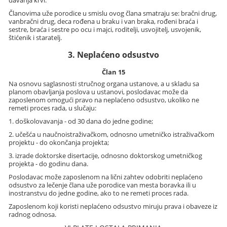
davanja krvi.
Članovima uže porodice u smislu ovog člana smatraju se: bračni drug,
vanbračni drug, deca rođena u braku i van braka, rođeni braća i
sestre, braća i sestre po ocu i majci, roditelji, usvojitelj, usvojenik,
štićenik i staratelj.
3. Neplaćeno odsustvo
Član 15
Na osnovu saglasnosti stručnog organa ustanove, a u skladu sa
planom obavljanja poslova u ustanovi, poslodavac može da
zaposlenom omogući pravo na neplaćeno odsustvo, ukoliko ne
remeti proces rada, u slučaju:
1. doškolovavanja - od 30 dana do jedne godine;
2. učešća u naučnoistraživačkom, odnosno umetničko istraživačkom
projektu - do okončanja projekta;
3. izrade doktorske disertacije, odnosno doktorskog umetničkog
projekta - do godinu dana.
Poslodavac može zaposlenom na lični zahtev odobriti neplaćeno
odsustvo za lečenje člana uže porodice van mesta boravka ili u
inostranstvu do jedne godine, ako to ne remeti proces rada.
Zaposlenom koji koristi neplaćeno odsustvo miruju prava i obaveze iz
radnog odnosa.