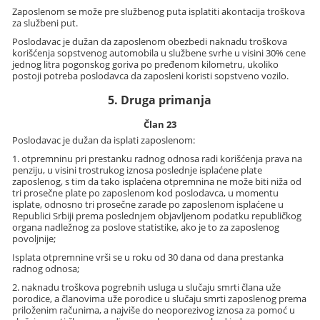
Zaposlenom se može pre službenog puta isplatiti akontacija troškova
za službeni put.
Poslodavac je dužan da zaposlenom obezbedi naknadu troškova
korišćenja sopstvenog automobila u službene svrhe u visini 30% cene
jednog litra pogonskog goriva po pređenom kilometru, ukoliko
postoji potreba poslodavca da zaposleni koristi sopstveno vozilo.
5. Druga primanja
Član 23
Poslodavac je dužan da isplati zaposlenom:
1. otpremninu pri prestanku radnog odnosa radi korišćenja prava na
penziju, u visini trostrukog iznosa poslednje isplaćene plate
zaposlenog, s tim da tako isplaćena otpremnina ne može biti niža od
tri prosečne plate po zaposlenom kod poslodavca, u momentu
isplate, odnosno tri prosečne zarade po zaposlenom isplaćene u
Republici Srbiji prema poslednjem objavljenom podatku republičkog
organa nadležnog za poslove statistike, ako je to za zaposlenog
povoljnije;
Isplata otpremnine vrši se u roku od 30 dana od dana prestanka
radnog odnosa;
2. naknadu troškova pogrebnih usluga u slučaju smrti člana uže
porodice, a članovima uže porodice u slučaju smrti zaposlenog prema
priloženim računima, a najviše do neoporezivog iznosa za pomoć u