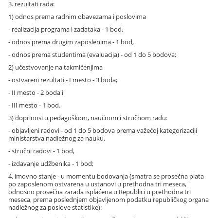
3. rezultati rada:
1) odnos prema radnim obavezama i poslovima
- realizacija programa i zadataka - 1 bod,
- odnos prema drugim zaposlenima - 1 bod,
- odnos prema studentima (evaluacija) - od 1 do 5 bodova;
2) učestvovanje na takmičenjima
- ostvareni rezultati - I mesto - 3 boda;
- II mesto - 2 boda i
- III mesto - 1 bod.
3) doprinosi u pedagoškom, naučnom i stručnom radu:
- objavljeni radovi - od 1 do 5 bodova prema važećoj kategorizaciji
ministarstva nadležnog za nauku,
- stručni radovi - 1 bod,
- izdavanje udžbenika - 1 bod;
4. imovno stanje - u momentu bodovanja (smatra se prosečna plata
po zaposlenom ostvarena u ustanovi u prethodna tri meseca,
odnosno prosečna zarada isplaćena u Republici u prethodna tri
meseca, prema poslednjem objavljenom podatku republičkog organa
nadležnog za poslove statistike):