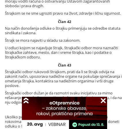
moraju voditi računa o ostvarivanju Ustavom zagarantovanih
sloboda i prava drugih.
Štrajkom se ne sme ugroziti pravo na život, zdravlje i ličnu sigurnost.
Član 42
Na način donošenja odluke o štrajku primenjuju se odredbe statuta
sindikata i zakona.
Štrajk se mora najaviti u skladu sa zakonom.
U odluci kojom se najavljuje štrajk, štrajkački odbor mora naznačiti
štrajkačke zahteve, mesto, dan i vreme štrajka, kao i podatke o
štrajkačkom odboru.
Član 43
Štrajkački odbor rukovodi štrajkom, prati da li se štrajk odvija na
zakonit način, upozorava nadležne organe na pokušaje sprečavanja i
ometanja štrajka, kontaktira sa nadležnim organima i vrši druge
poslove.
Štrajkački odbor dužan je da razmotri svaku inicijativu za mirno
rešavanje spora koji mu uputi poslodavac sa kojim je u sporu, i da na
nju odgovori na način na koji je inicijativa upućena.
Član 44
Ukoliko poslodavac ne ispuni obaveze prema zaposlenima u
rokovima i na način utvrđen ovim ugovorom, sindikat može doneti
odluku o štrajku.