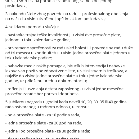
slučaju smrti člana porodice zaposlenog, samo kod jednog
poslodavca;
3. naknadu štete zbog povrede na radu ili profesionalnog oboljenja
na način i u visini utvrđenoj opštim aktom poslodavca;
4. solidarnu pomoć u slučaju:
- nastanka trajne teške invalidnosti, u visini dve prosečne plate,
jednom u toku kalendarske godine;
- privremene sprečenosti za rad usled bolesti ili povrede na radu duže
od tri meseca u kontinuitetu, u visini jedne prosečne plate jednom u
toku kalendarske godine;
- nabavke medicinskih pomagala, hirurških intervencija i nabavke
lekova van pozitivne zdravstvene liste, u visini stvarnih troškova, a
najviše do visine jedne prosečne plate u toku jedne kalendarske
godine, uz priloženu urednu dokumentaciju;
- rođenja ili usvojenja deteta zaposlenog - u visini jedne mesečne
prosečne zarade bez poreza i doprinosa.
5. jubilarnu nagradu u godini kada navrši 10, 20, 30, 35 ili 40 godina
rada ostvarenog u radnom odnosu, u iznosu:
- pola prosečne plate - za 10 godina rada,
- jedne prosečne plate - za 20 godina rada,
- jedne i po prosečne plate - za 30 godina rada;