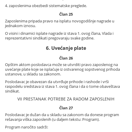
4. zaposlenima obezbedi sistematske preglede.
Član 25
Zaposlenima pripada pravo na isplatu novogodišnje nagrade u
jednakom iznosu.
O visini i dinamici isplate nagrade iz stava 1. ovog člana, Vlada i
reprezentativni sindikati pregovaraju svake godine.
6. Uvećanje plate
Član 26
Opštim aktom poslodavca može se utvrditi pravo zaposlenog na
uvećanje plate koje se isplaćuje iz ostvarenog sopstvenog prihoda
ustanove, u skladu sa zakonom.
Poslodavac je obavezan da utvrđuje prihode i rashode i vrši
raspodelu sredstava iz stava 1. ovog člana i da o tome obaveštava
sindikat.
VII PRESTANAK POTREBE ZA RADOM ZAPOSLENIH
Član 27
Poslodavac je dužan da u skladu sa zakonom da donese program
rešavanja viška zaposlenih (u daljem tekstu: Program).
Program naročito sadrži: