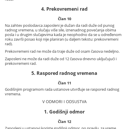
4. Prekovremeni rad
Član 10
Na zahtev poslodavca zaposleni je dužan da radi duže od punog
radnog vremena, u slučaju više sile, iznenadnog povećanja obima
posla i u drugim slučajevima kada je neophodno da se u određenom
roku završi posao koji nije planiran (u daljem tekstu: prekovremeni
rad).
Prekovremeni rad ne može da traje duže od osam časova nedeljno.
Zaposleni ne može da radi duže od 12 časova dnevno uključujući i
prekovremeni rad.
5. Raspored radnog vremena
Član 11
Godišnjim programom rada ustanove utvrđuje se raspored radnog
vremena.
V ODMORI I ODSUSTVA
1. Godišnji odmor
Član 12
Zaposleni u ustanovi koriste godišnji odmor, po pravilu, za vreme