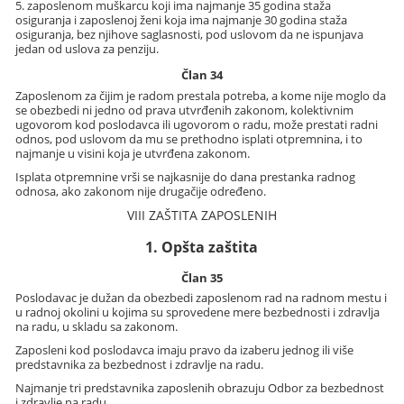
5. zaposlenom muškarcu koji ima najmanje 35 godina staža
osiguranja i zaposlenoj ženi koja ima najmanje 30 godina staža
osiguranja, bez njihove saglasnosti, pod uslovom da ne ispunjava
jedan od uslova za penziju.
Član 34
Zaposlenom za čijim je radom prestala potreba, a kome nije moglo da
se obezbedi ni jedno od prava utvrđenih zakonom, kolektivnim
ugovorom kod poslodavca ili ugovorom o radu, može prestati radni
odnos, pod uslovom da mu se prethodno isplati otpremnina, i to
najmanje u visini koja je utvrđena zakonom.
Isplata otpremnine vrši se najkasnije do dana prestanka radnog
odnosa, ako zakonom nije drugačije određeno.
VIII ZAŠTITA ZAPOSLENIH
1. Opšta zaštita
Član 35
Poslodavac je dužan da obezbedi zaposlenom rad na radnom mestu i
u radnoj okolini u kojima su sprovedene mere bezbednosti i zdravlja
na radu, u skladu sa zakonom.
Zaposleni kod poslodavca imaju pravo da izaberu jednog ili više
predstavnika za bezbednost i zdravlje na radu.
Najmanje tri predstavnika zaposlenih obrazuju Odbor za bezbednost
i zdravlje na radu.