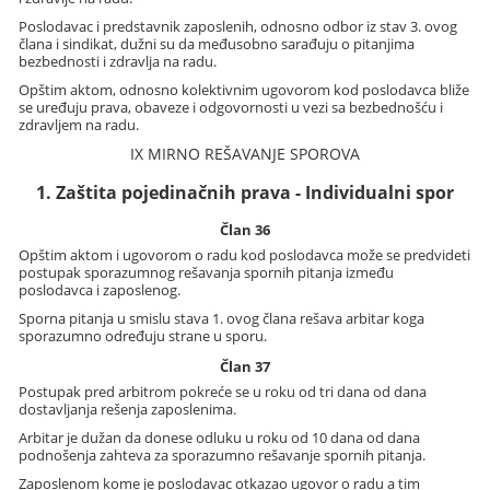
Poslodavac i predstavnik zaposlenih, odnosno odbor iz stav 3. ovog
člana i sindikat, dužni su da međusobno sarađuju o pitanjima
bezbednosti i zdravlja na radu.
Opštim aktom, odnosno kolektivnim ugovorom kod poslodavca bliže
se uređuju prava, obaveze i odgovornosti u vezi sa bezbednošću i
zdravljem na radu.
IX MIRNO REŠAVANJE SPOROVA
1. Zaštita pojedinačnih prava - Individualni spor
Član 36
Opštim aktom i ugovorom o radu kod poslodavca može se predvideti
postupak sporazumnog rešavanja spornih pitanja između
poslodavca i zaposlenog.
Sporna pitanja u smislu stava 1. ovog člana rešava arbitar koga
sporazumno određuju strane u sporu.
Član 37
Postupak pred arbitrom pokreće se u roku od tri dana od dana
dostavljanja rešenja zaposlenima.
Arbitar je dužan da donese odluku u roku od 10 dana od dana
podnošenja zahteva za sporazumno rešavanje spornih pitanja.
Zaposlenom kome je poslodavac otkazao ugovor o radu a tim