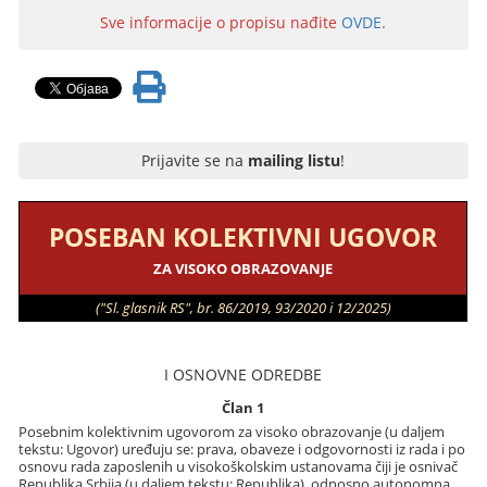
Sve informacije o propisu nađite
OVDE
.
Prijavite se na
mailing listu
!
POSEBAN KOLEKTIVNI UGOVOR
ZA VISOKO OBRAZOVANJE
("Sl. glasnik RS", br. 86/2019, 93/2020 i 12/2025)
I OSNOVNE ODREDBE
Član 1
Posebnim kolektivnim ugovorom za visoko obrazovanje (u daljem
tekstu: Ugovor) uređuju se: prava, obaveze i odgovornosti iz rada i po
osnovu rada zaposlenih u visokoškolskim ustanovama čiji je osnivač
Republika Srbija (u daljem tekstu: Republika), odnosno autonomna