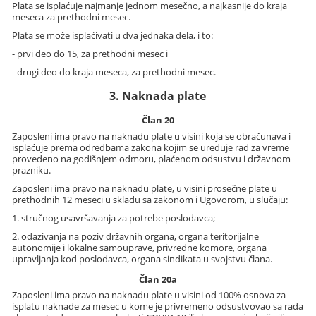
Plata se isplaćuje najmanje jednom mesečno, a najkasnije do kraja
meseca za prethodni mesec.
Plata se može isplaćivati u dva jednaka dela, i to:
- prvi deo do 15, za prethodni mesec i
- drugi deo do kraja meseca, za prethodni mesec.
3. Naknada plate
Član 20
Zaposleni ima pravo na naknadu plate u visini koja se obračunava i
isplaćuje prema odredbama zakona kojim se uređuje rad za vreme
provedeno na godišnjem odmoru, plaćenom odsustvu i državnom
prazniku.
Zaposleni ima pravo na naknadu plate, u visini prosečne plate u
prethodnih 12 meseci u skladu sa zakonom i Ugovorom, u slučaju:
1. stručnog usavršavanja za potrebe poslodavca;
2. odazivanja na poziv državnih organa, organa teritorijalne
autonomije i lokalne samouprave, privredne komore, organa
upravljanja kod poslodavca, organa sindikata u svojstvu člana.
Član 20a
Zaposleni ima pravo na naknadu plate u visini od 100% osnova za
isplatu naknade za mesec u kome je privremeno odsustvovao sa rada