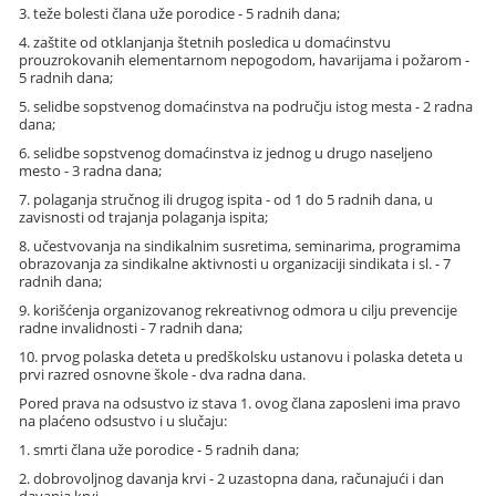
3. teže bolesti člana uže porodice - 5 radnih dana;
4. zaštite od otklanjanja štetnih posledica u domaćinstvu
prouzrokovanih elementarnom nepogodom, havarijama i požarom -
5 radnih dana;
5. selidbe sopstvenog domaćinstva na području istog mesta - 2 radna
dana;
6. selidbe sopstvenog domaćinstva iz jednog u drugo naseljeno
mesto - 3 radna dana;
7. polaganja stručnog ili drugog ispita - od 1 do 5 radnih dana, u
zavisnosti od trajanja polaganja ispita;
8. učestvovanja na sindikalnim susretima, seminarima, programima
obrazovanja za sindikalne aktivnosti u organizaciji sindikata i sl. - 7
radnih dana;
9. korišćenja organizovanog rekreativnog odmora u cilju prevencije
radne invalidnosti - 7 radnih dana;
10. prvog polaska deteta u predškolsku ustanovu i polaska deteta u
prvi razred osnovne škole - dva radna dana.
Pored prava na odsustvo iz stava 1. ovog člana zaposleni ima pravo
na plaćeno odsustvo i u slučaju:
1. smrti člana uže porodice - 5 radnih dana;
2. dobrovoljnog davanja krvi - 2 uzastopna dana, računajući i dan