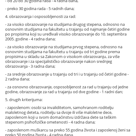
- od 20 do 30 godina rada - 4 radna dana,
- preko 30 godina rada - 5 radnih dana;
4. obrazovanja i osposobljenosti za rad:
- za visoko obrazovanje na studijama drugog stepena, odnosno na
osnovnim studijama na fakultetu u trajanju od najmanje četiri godine
po propisima koji su uređivali visoko obrazovanje do 10. septembra
2005. godine - 4 radna dana;
- za visoko obrazovanje na studijama prvog stepena, odnosno na
osnovnim studijama na fakultetu u trajanju od tri godine prema
propisima u skladu sa Zakonom o visokom obrazovanju, za više
obrazovanje i za specijalističko obrazovanje nakon srednjeg
obrazovanja - 3 radna dana;
- za srednje obrazovanje u trajanju od tri i u trajanju od četiri godine -
2 radna dana;
- za osnovno obrazovanje, osposobljenost za rad u trajanju od jedne
godine, obrazovanje za rad u trajanju od dve godine - 1 radni dan;
5. drugih kriterijuma:
- zaposlenom: osobi sa invaliditetom, samohranom roditelju
maloletnog deteta, roditelju sa dvoje ili više maloletne dece,
zaposlenom koji u svom domaćinstvu izdržava dete sa teškim
stepenom psihofizičke ometenosti - 4 radna dana;
- zaposlenom muškarcu sa preko 55 godina života i zaposlenoj ženi sa
preko 50 godina života - 4 radna dana.