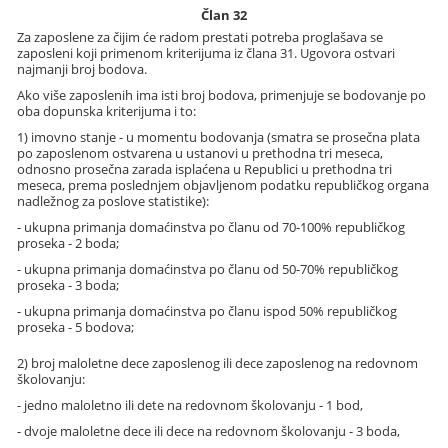
Član 32
Za zaposlene za čijim će radom prestati potreba proglašava se
zaposleni koji primenom kriterijuma iz člana 31. Ugovora ostvari
najmanji broj bodova.
Ako više zaposlenih ima isti broj bodova, primenjuje se bodovanje po
oba dopunska kriterijuma i to:
1) imovno stanje - u momentu bodovanja (smatra se prosečna plata
po zaposlenom ostvarena u ustanovi u prethodna tri meseca,
odnosno prosečna zarada isplaćena u Republici u prethodna tri
meseca, prema poslednjem objavljenom podatku republičkog organa
nadležnog za poslove statistike):
- ukupna primanja domaćinstva po članu od 70-100% republičkog
proseka - 2 boda;
- ukupna primanja domaćinstva po članu od 50-70% republičkog
proseka - 3 boda;
- ukupna primanja domaćinstva po članu ispod 50% republičkog
proseka - 5 bodova;
2) broj maloletne dece zaposlenog ili dece zaposlenog na redovnom
školovanju:
- jedno maloletno ili dete na redovnom školovanju - 1 bod,
- dvoje maloletne dece ili dece na redovnom školovanju - 3 boda,