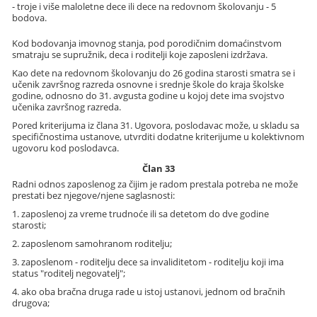
- troje i više maloletne dece ili dece na redovnom školovanju - 5
bodova.
Kod bodovanja imovnog stanja, pod porodičnim domaćinstvom
smatraju se supružnik, deca i roditelji koje zaposleni izdržava.
Kao dete na redovnom školovanju do 26 godina starosti smatra se i
učenik završnog razreda osnovne i srednje škole do kraja školske
godine, odnosno do 31. avgusta godine u kojoj dete ima svojstvo
učenika završnog razreda.
Pored kriterijuma iz člana 31. Ugovora, poslodavac može, u skladu sa
specifičnostima ustanove, utvrditi dodatne kriterijume u kolektivnom
ugovoru kod poslodavca.
Član 33
Radni odnos zaposlenog za čijim je radom prestala potreba ne može
prestati bez njegove/njene saglasnosti:
1. zaposlenoj za vreme trudnoće ili sa detetom do dve godine
starosti;
2. zaposlenom samohranom roditelju;
3. zaposlenom - roditelju dece sa invaliditetom - roditelju koji ima
status "roditelj negovatelj";
4. ako oba bračna druga rade u istoj ustanovi, jednom od bračnih
drugova;