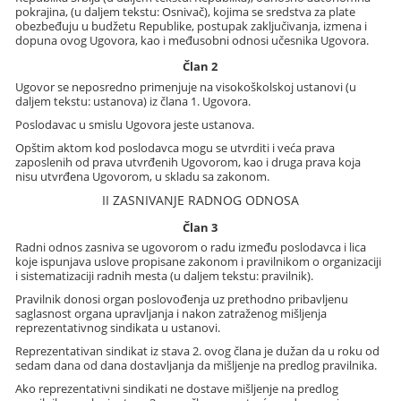
pokrajina, (u daljem tekstu: Osnivač), kojima se sredstva za plate
obezbeđuju u budžetu Republike, postupak zaključivanja, izmena i
dopuna ovog Ugovora, kao i međusobni odnosi učesnika Ugovora.
Član 2
Ugovor se neposredno primenjuje na visokoškolskoj ustanovi (u
daljem tekstu: ustanova) iz člana 1. Ugovora.
Poslodavac u smislu Ugovora jeste ustanova.
Opštim aktom kod poslodavca mogu se utvrditi i veća prava
zaposlenih od prava utvrđenih Ugovorom, kao i druga prava koja
nisu utvrđena Ugovorom, u skladu sa zakonom.
II ZASNIVANJE RADNOG ODNOSA
Član 3
Radni odnos zasniva se ugovorom o radu između poslodavca i lica
koje ispunjava uslove propisane zakonom i pravilnikom o organizaciji
i sistematizaciji radnih mesta (u daljem tekstu: pravilnik).
Pravilnik donosi organ poslovođenja uz prethodno pribavljenu
saglasnost organa upravljanja i nakon zatraženog mišljenja
reprezentativnog sindikata u ustanovi.
Reprezentativan sindikat iz stava 2. ovog člana je dužan da u roku od
sedam dana od dana dostavljanja da mišljenje na predlog pravilnika.
Ako reprezentativni sindikati ne dostave mišljenje na predlog