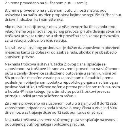
2. vreme provedeno na službenom putu u zemlji;
3. vreme provedeno na službenom putu u inostranstvu, pod
uslovima i na način utvrđen propisima kojima se reguliše službeni put
državnih službenika i nameštenika.
Ako na istoj relaciji prevoz obavlja više prevoznika ili na konkretnoj
relaciji nema organizovanog javnog prevoza, pri utvrđivanju stvarnih
troškova prevoza uzima se u obzir prosečna cena karata prevoznika
za tu relaciju, odnosno sličnu relaciju.
Na zahtev zaposlenog poslodavac je dužan da zaposlenom obezbedi
mesečnu kartu za dolazak i odlazak sa rada, ukoliko nije obezbedio
sopstveni prevoz.
Naknada troškova iz stava 1. tačka 2. ovog člana isplaćuje se
zaposlenom za troškove ishrane za vreme provedeno na službenom
putu u zemlji (dnevnice za službeno putovanje u zemlji), u visini od
5% prosečne mesečne zarade po zaposlenom u Republici, prema
poslednjem objavljenom podatku republičkog organa nadležnog za
poslove statistike, troškove noćenja prema priloženom računu, osim
u hotelu 4* i više kategorije, s tim što se putni troškovi prevoza
priznaju u celini prema priloženom računu.
Za vreme provedeno na službenom putu u trajanju od 8 do 12 sati,
zaposlenom pripada naknada iz stava 2. ovog člana u visini od 50%
dnevnice, a za trajanje duže od 12 sati, pun iznos dnevnice.
Naknada troškova za vreme službenog puta se isplaćuje na osnovu
popunjenog putnog naloga i priloženog računa.