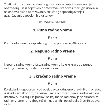
Troškovi obrazovanja, stručnog osposobljavanja i usavršavanja
obezbeđuju se iz sopstvenih sredstava ustanove i iz drugih izvora, a
na osnovu plana obrazovanja, stručnog osposobljavanja i
usavršavanja zaposlenih u ustanovi.
IV RADNO VREME
1. Puno radno vreme
Član 7
Puno radno vreme zaposlenog iznosi, po pravilu, 40 časova.
2. Nepuno radno vreme
Član 8
Nepuno radno vreme jeste radno vreme koje je kraće od punog
radnog vremena, u skladu sa zakonom.
3. Skraćeno radno vreme
Član 9
Kolektivnim ugovorom kod poslodavca, odnosno pravilnikom o radu,
u skladu sa zakonom, na osnovu akta o proceni rizika i radne okoline
ustanove, utvrđuju se poslovi na kojima se rad obavlja sa skraćenim
radnim vremenom, zbog teških, napornih i po zdravlje štetnih uslova
rada.