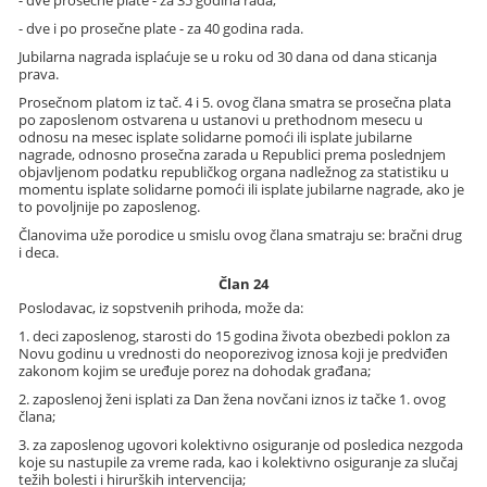
- dve prosečne plate - za 35 godina rada;
- dve i po prosečne plate - za 40 godina rada.
Jubilarna nagrada isplaćuje se u roku od 30 dana od dana sticanja
prava.
Prosečnom platom iz tač. 4 i 5. ovog člana smatra se prosečna plata
po zaposlenom ostvarena u ustanovi u prethodnom mesecu u
odnosu na mesec isplate solidarne pomoći ili isplate jubilarne
nagrade, odnosno prosečna zarada u Republici prema poslednjem
objavljenom podatku republičkog organa nadležnog za statistiku u
momentu isplate solidarne pomoći ili isplate jubilarne nagrade, ako je
to povoljnije po zaposlenog.
Članovima uže porodice u smislu ovog člana smatraju se: bračni drug
i deca.
Član 24
Poslodavac, iz sopstvenih prihoda, može da:
1. deci zaposlenog, starosti do 15 godina života obezbedi poklon za
Novu godinu u vrednosti do neoporezivog iznosa koji je predviđen
zakonom kojim se uređuje porez na dohodak građana;
2. zaposlenoj ženi isplati za Dan žena novčani iznos iz tačke 1. ovog
člana;
3. za zaposlenog ugovori kolektivno osiguranje od posledica nezgoda
koje su nastupile za vreme rada, kao i kolektivno osiguranje za slučaj
težih bolesti i hirurških intervencija;