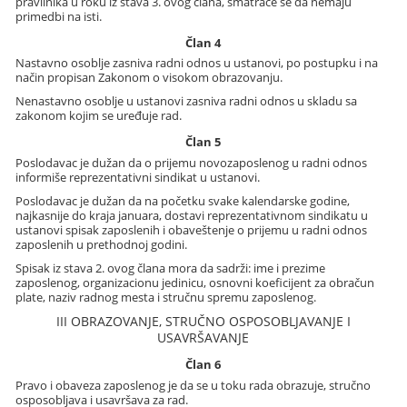
pravilnika u roku iz stava 3. ovog člana, smatraće se da nemaju
primedbi na isti.
Član 4
Nastavno osoblje zasniva radni odnos u ustanovi, po postupku i na
način propisan Zakonom o visokom obrazovanju.
Nenastavno osoblje u ustanovi zasniva radni odnos u skladu sa
zakonom kojim se uređuje rad.
Član 5
Poslodavac je dužan da o prijemu novozaposlenog u radni odnos
informiše reprezentativni sindikat u ustanovi.
Poslodavac je dužan da na početku svake kalendarske godine,
najkasnije do kraja januara, dostavi reprezentativnom sindikatu u
ustanovi spisak zaposlenih i obaveštenje o prijemu u radni odnos
zaposlenih u prethodnoj godini.
Spisak iz stava 2. ovog člana mora da sadrži: ime i prezime
zaposlenog, organizacionu jedinicu, osnovni koeficijent za obračun
plate, naziv radnog mesta i stručnu spremu zaposlenog.
III OBRAZOVANJE, STRUČNO OSPOSOBLJAVANJE I
USAVRŠAVANJE
Član 6
Pravo i obaveza zaposlenog je da se u toku rada obrazuje, stručno
osposobljava i usavršava za rad.