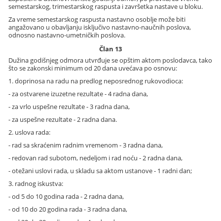
semestarskog, trimestarskog raspusta i završetka nastave u bloku.
Za vreme semestarskog raspusta nastavno osoblje može biti
angažovano u obavljanju isključivo nastavno-naučnih poslova,
odnosno nastavno-umetničkih poslova.
Član 13
Dužina godišnjeg odmora utvrđuje se opštim aktom poslodavca, tako
što se zakonski minimum od 20 dana uvećava po osnovu:
1. doprinosa na radu na predlog neposrednog rukovodioca:
- za ostvarene izuzetne rezultate - 4 radna dana,
- za vrlo uspešne rezultate - 3 radna dana,
- za uspešne rezultate - 2 radna dana.
2. uslova rada:
- rad sa skraćenim radnim vremenom - 3 radna dana,
- redovan rad subotom, nedeljom i rad noću - 2 radna dana,
- otežani uslovi rada, u skladu sa aktom ustanove - 1 radni dan;
3. radnog iskustva:
- od 5 do 10 godina rada - 2 radna dana,
- od 10 do 20 godina rada - 3 radna dana,