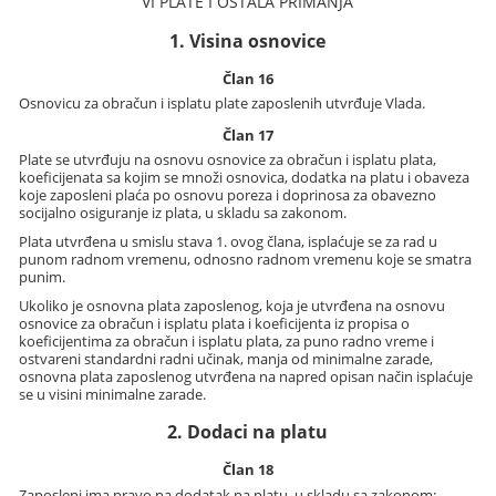
VI PLATE I OSTALA PRIMANJA
1. Visina osnovice
Član 16
Osnovicu za obračun i isplatu plate zaposlenih utvrđuje Vlada.
Član 17
Plate se utvrđuju na osnovu osnovice za obračun i isplatu plata,
koeficijenata sa kojim se množi osnovica, dodatka na platu i obaveza
koje zaposleni plaća po osnovu poreza i doprinosa za obavezno
socijalno osiguranje iz plata, u skladu sa zakonom.
Plata utvrđena u smislu stava 1. ovog člana, isplaćuje se za rad u
punom radnom vremenu, odnosno radnom vremenu koje se smatra
punim.
Ukoliko je osnovna plata zaposlenog, koja je utvrđena na osnovu
osnovice za obračun i isplatu plata i koeficijenta iz propisa o
koeficijentima za obračun i isplatu plata, za puno radno vreme i
ostvareni standardni radni učinak, manja od minimalne zarade,
osnovna plata zaposlenog utvrđena na napred opisan način isplaćuje
se u visini minimalne zarade.
2. Dodaci na platu
Član 18
Zaposleni ima pravo na dodatak na platu, u skladu sa zakonom: