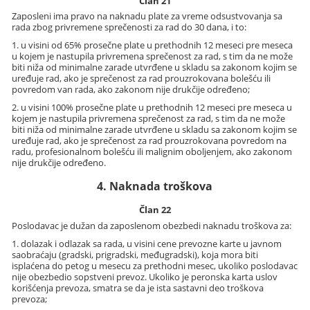
Član 21
Zaposleni ima pravo na naknadu plate za vreme odsustvovanja sa
rada zbog privremene sprečenosti za rad do 30 dana, i to:
1. u visini od 65% prosečne plate u prethodnih 12 meseci pre meseca
u kojem je nastupila privremena sprečenost za rad, s tim da ne može
biti niža od minimalne zarade utvrđene u skladu sa zakonom kojim se
uređuje rad, ako je sprečenost za rad prouzrokovana bolešću ili
povredom van rada, ako zakonom nije drukčije određeno;
2. u visini 100% prosečne plate u prethodnih 12 meseci pre meseca u
kojem je nastupila privremena sprečenost za rad, s tim da ne može
biti niža od minimalne zarade utvrđene u skladu sa zakonom kojim se
uređuje rad, ako je sprečenost za rad prouzrokovana povredom na
radu, profesionalnom bolešću ili malignim oboljenjem, ako zakonom
nije drukčije određeno.
4. Naknada troškova
Član 22
Poslodavac je dužan da zaposlenom obezbedi naknadu troškova za:
1. dolazak i odlazak sa rada, u visini cene prevozne karte u javnom
saobraćaju (gradski, prigradski, međugradski), koja mora biti
isplaćena do petog u mesecu za prethodni mesec, ukoliko poslodavac
nije obezbedio sopstveni prevoz. Ukoliko je peronska karta uslov
korišćenja prevoza, smatra se da je ista sastavni deo troškova
prevoza;