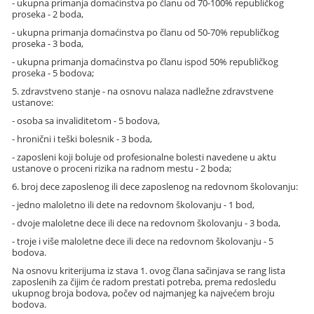
- ukupna primanja domaćinstva po članu od 70-100% republičkog
proseka - 2 boda,
- ukupna primanja domaćinstva po članu od 50-70% republičkog
proseka - 3 boda,
- ukupna primanja domaćinstva po članu ispod 50% republičkog
proseka - 5 bodova;
5. zdravstveno stanje - na osnovu nalaza nadležne zdravstvene
ustanove:
- osoba sa invaliditetom - 5 bodova,
- hronični i teški bolesnik - 3 boda,
- zaposleni koji boluje od profesionalne bolesti navedene u aktu
ustanove o proceni rizika na radnom mestu - 2 boda;
6. broj dece zaposlenog ili dece zaposlenog na redovnom školovanju:
- jedno maloletno ili dete na redovnom školovanju - 1 bod,
- dvoje maloletne dece ili dece na redovnom školovanju - 3 boda,
- troje i više maloletne dece ili dece na redovnom školovanju - 5
bodova.
Na osnovu kriterijuma iz stava 1. ovog člana sačinjava se rang lista
zaposlenih za čijim će radom prestati potreba, prema redosledu
ukupnog broja bodova, počev od najmanjeg ka najvećem broju
bodova.