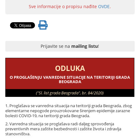
Sve informacije o propisu nađite
OVDE
.
Prijavite se na
mailing listu
!
ODLUKA
O PROGLAŠENJU VANREDNE SITUACIJE NA TERITORIJI GRADA
BEOGRADA
("Sl. list grada Beograda", br. 84/2020)
1. Proglašava se vanredna situacija na teritoriji grada Beograda, zbog
elementarne nepogode prouzrokovane širenjem epidemije zarazne
bolesti COVID-19, na teritoriji grada Beograda.
2. Vanredna situacija se proglašava radi daljeg sprovođenja
preventivnih mera zaštite bezbednosti i zaštite života i zdravlja
stanovništva.