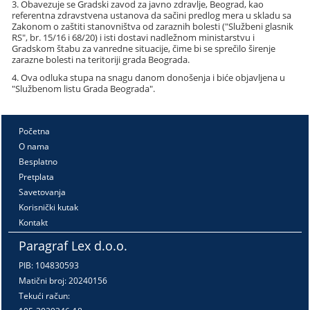
3. Obavezuje se Gradski zavod za javno zdravlje, Beograd, kao
referentna zdravstvena ustanova da sačini predlog mera u skladu sa
Zakonom o zaštiti stanovništva od zaraznih bolesti ("Službeni glasnik
RS", br. 15/16 i 68/20) i isti dostavi nadležnom ministarstvu i
Gradskom štabu za vanredne situacije, čime bi se sprečilo širenje
zarazne bolesti na teritoriji grada Beograda.
4. Ova odluka stupa na snagu danom donošenja i biće objavljena u
"Službenom listu Grada Beograda".
Početna
O nama
Besplatno
Pretplata
Savetovanja
Korisnički kutak
Kontakt
Paragraf Lex d.o.o.
PIB: 104830593
Matični broj: 20240156
Tekući račun: