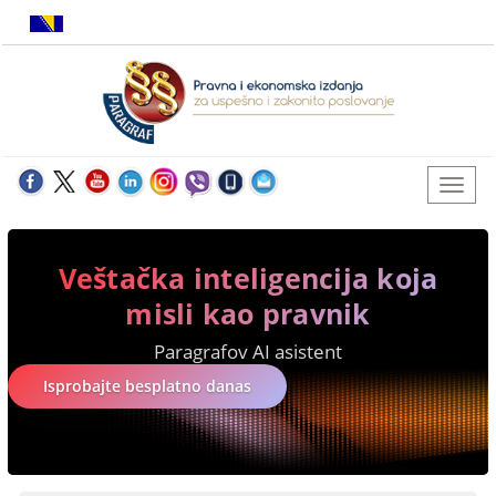
Veštačka inteligencija koja
misli kao pravnik
Paragrafov AI asistent
Isprobajte besplatno danas